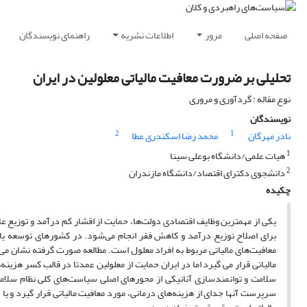
صفحه اصلی
مرور
اطلاعات نشریه
راهنمای نویسندگان
تحلیلی بر ضرورت معافیت مالیاتی معلولین در ایران
نوع مقاله : گردآوری و مروری
نویسندگان
2
1
نادر مهرگان
محمد رضا اسکندری عطا
1
هیات علمی/دانشگاه بوعلی سینا
2
دانشجوی دکترای اقتصاد/دانشگاه مازندران
چکیده
یکی از مهمترین وظایف اقتصادی دولت‌ها، حمایت از اقشار کم ‌درآمد و توزیع عادل
برای اصلاح توزیع درآمد و کاهش فقر انجام می‌شود. در کشورهای توسعه یاف
معافیت‌های مالیاتی مربوط به افراد معلول است. مطالعه صورت گرفته نشان می
مالیاتی قرار می گیرد اما در ایران حمایت از معلولین عمدتا در قالب کسر هزین
سلامت و توانمندسازی آنان
یکی از محورهای اصلی سیاست‌های کلی نظام سلام
سرپرست آنها جدای از هزینه‌های درمانی، مورد معافیت مالیاتی قرار گیرد و ی