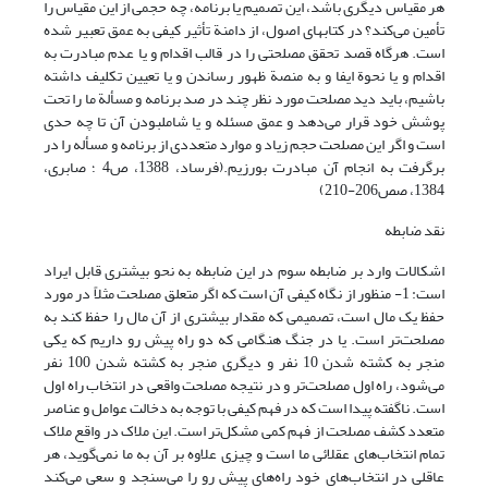
هر مقیاس دیگری باشد، این تصمیم یا برنامه، چه حجمی از این مقیاس را
تأمین می‌کند؟ در کتابهای اصول، از دامنة تأثیر کیفی به عمق تعبیر شده
است. هرگاه قصد تحقق مصلحتی را در قالب اقدام و یا عدم مبادرت به
اقدام و یا نحوة ایفا و به منصة ظهور رساندن و یا تعیین تکلیف داشته
باشیم، باید دید مصلحت مورد نظر چند در صد برنامه و مسألة ما را تحت
پوشش خود قرار می‌دهد و عمق مسئله و یا شامل­بودن آن تا چه حدی
است و اگر این مصلحت حجم زیاد و موارد متعددی از برنامه و مسأله را در
برگرفت به انجام آن مبادرت بورزیم.(فرساد، 1388، ص4 ؛ صابری،
1384، صص206-210)
نقد ضابطه
اشکالات وارد بر ضابطه سوم در این ضابطه به نحو بیشتری قابل ایراد
است: 1- منظور از نگاه کیفی آن است که اگر متعلق مصلحت مثلاً در مورد
حفظ یک مال است، تصمیمی که مقدار بیشتری از آن مال را حفظ کند به
مصلحت‌تر است. یا در جنگ هنگامی که دو راه پیش رو داریم که یکی
منجر به کشته شدن 10 نفر و دیگری منجر به کشته شدن 100 نفر
می‌شود، راه اول مصلحت‌تر و در نتیجه مصلحت واقعی در انتخاب راه اول
است. ناگفته پیدا است که در فهم کیفی با توجه به دخالت عوامل و عناصر
متعدد کشف مصلحت از فهم کمی مشکل‌تر است. این ملاک در واقع ملاک
تمام انتخاب‌های عقلائی ما است و چیزی علاوه بر آن به ما نمی‌گوید، هر
عاقلی در انتخاب‌های خود راه‌های پیش رو را می‌سنجد و سعی می‌کند