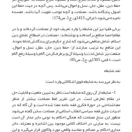
حفظ ‌دین، عقل، جان، نسل و اموال می‌باشد. پس آنچه در جهت حفظ این
اصول پنجگانه باشد، مصلحت و آنچه موجب تفویت آنها باشد، مفسده
نامیده می‌شود»(غزالی، 1413ق، ج1، ص174)
برخی فقها نیز این ضابطه را وارد تعریف خود از مصلحت کرده‌اند و یا در
مقام احصا منافع برآمده‌اند و نوشته‌اند: «مصلحت در اصطلاح علمای دین
اسلام، شامل منافعی می‌شود که شارع حکیم برای بندگانش لحاظ نموده.
این منافع به ترتیب عبارتند از: حفظ دین، جان، عقل‌، نسل و اموال،
منفعت نیز شامل لذت یا وسیلة آن و برطرف‌کردن آلام یا وسیلة رفع آلام
است.»( قمی، 1303ق، ج2، ص85)
نقد ضابطه
به نظر می‌رسد به ضابطه فوق اشکالاتی وارد است:
1- ضابطه از آن روی که ضابطه است ناظر به تبیین ماهیت و قابلیت حل
در مقام تعارض است. در این تقریر لفظ مصلحت بیشتر از منظر
معناشناختی در حوزة فکری فقه عامه معنا شده است و آن گاه که در
ادبیات جاری فقه سیاسی انقلاب اسلامی از مصلحت سخن گفته می‌شود
منظور این سنخ مصلحت که همگی احکام به نوعی دایر مدار آن است
نیست. به عبارتی در اختلاف کلامی موجود بین اشاعره و معتزله، دائر
مداری احکام بر مصالح و مفاسد واقعی مورد واکاوی قرار می‌گیرد و این