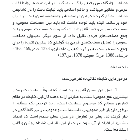
مصلحت جایگاه بس رفیعی را کسب می­کند. در این عرصه، روابط اغلب
عرفی و عقلایی می‌باشد و حاکم اسلامی باید نهایت دقت را در تشخیص
مصلحت به کار گیرد تا در این عرصه خطیر جامعه مسلمین را به سر منزل
خود برساند. البته باید توجه داشت که باید بین «مصلحت عمومی» و
«مصلحت خصوصی» تمیز قائل شد. از یکسو نباید «مصلحت عمومی» را به
جمع مصلحت‌های فردی تقلیل داد. از سوی دیگر، نمی‏توان مصلحت
عمومی را تعدیل مصلحت‌های فردی به گونه‏ای که بهترین نتیجه را برای
جمع داشته باشد، تعبیر کرد.(معینی علمداری، 1378، صص159-163 ؛
فرساد، 1388، ص5 ؛ معینی، 1378، ص197)
نقد ضابطه
در مورد این ضابطه نکاتی به نظر می‌رسد:
1- اصل این سخن قابل توجه است که اصولاً مصلحت دایرمدار
بیشترین نفع عمومی است، به عبارتی ارائه دهندگان این ضابطه در مقام
تعارض مصالح که موضوع مصلحت است، وجه ترجیح یک مسأله را
برخورداری از خیر عمومی‌تر، دانسته است و عمومیت را نیز کاملاً کمی در
نظر گرفته‌اند. یعنی در تعارض دو عمل عملی مقدم است که تعداد
بیشتری از افراد از آن سود ببرند، از این نظر این ضابطه روشن و قابل
استفاده است.