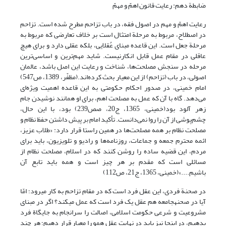
ضابطة دهم: رعایت قانون اهمّ و مهمّ
رعایت اهمّ و مهم در اصول فقه، در باب‏ تزاحم مطرح شده است. تزاحم
در اصطلاح، مربوط به مرحلة امتثال است بر خلاف تعارضی که مربوط به‏
مرحلة جعل است. این قاعده مبنای عُقلایی، بلکه عقلی دارد و برای هیچ
عاقلی در مقام عمل قابل انکارنیست. شاید مهم‌ترین و اساسی‌ترین
مرحله در سنجش مصلحت‌ها، شناخت و رعایت این اصل باشد، عالمان
اصولی، در باب (تزاحم) از این معیار بحث کرده‌اند.(مظفّر، 1389، ص547)
امام خمینی، در صدور احکام حکومتی به این قاعده اهمیت ویژه‌ای
می‌دهد. گاه با آن که عمل به مصلحت اهم، برای او همانند نوشیدن جام
زهر آلود بود(خمینی، 1365، ج20، صص239) بود، با این حال،
چشم‌پوشی از آن را روا نمی‌دانست. تأکید امام بر پیش داشتن حفظ نظام و
مصلحت نظام بر همه مصلحت‌ها در همین راستا قرار دارد: «طلاب عزیز،
ائمه محترم جمعه و جماعات، روزنامه‌ها و رادیو و تلویزیون، باید برای
مردم، این قضیه ساده را روشن کنند که در اسلام، مصلحت نظام از
مسائلی است که مقدم بر هر چیز است و همه باید تابع آن
باشیم....»(خمینی، 1365، ج21، ص112)
در صحنة فردی، این عقل فرد است که در مقام تزاحم به کار می‏رود؛ امّا
آیا در صحنه‏جامعه هم عقل یک فرد است که عمل می‏کند؟ اگر در مبنای
مشروعیت و شرعی حکومت اسلامی، اصالت را سرانجام به جایگاة فرد
بدهیم، در اینجا نیز باید در نهایت عقل همو را معیار قرار دهیم؛ هر چند