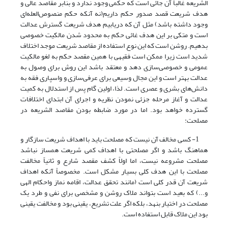
الشریعه غالباً آن جائی است که حکمی وجود ندارد و بنابر مقاصد عالی و
هدف شریعت قصد صدور حکم داریم(نه آنکه حکم منصوص‌العله‌ای
وجود داشته باشد) مثل آن که دریابیم هدف شریعت گسترش عدالت
است و متکی بر این هدف غائی حکم به محدود شدن مالکیت خصوصی
بدهیم. روشن است که این نوع استفاده از مقاصد شریعت موجد اختلاف
شدید است زیرا ممکن است فقیهی با همین مقصد حکم به لغو مالکیت
عمومی و خصوصی‌سازی دهد و معتقد باشد این روش برای وصول به
عدالت بهتر است و این مجال وسیعی برای عرفی‌سازی و واسپاری فقه به
دانش‌های بشری و عصری است. لذا، اولین گام پس از استدلال به کمیت
عدالت و آغاز مرحله جزئی نمودن نظریه و اجرای آن ابتدای اختلافات
گسترده خواهد بود. اما در مورد ضابطه بودن مقاصد الشریعه در
مصلحت:
1- کسی مخالف آن نیست که مصلحت باید با اهداف شریعت سازگار و
هماهنگ باشد و اگر مصلحتی با اهداف کمی شریعت همساز نباشد
مصلحت مشروعه نیست، اما اولاً کشف مقصد شارع و ثانیاً مخالفت
مصلحت با این هدف کلی بسیار مشکل است. مخصوصاً آنکه اهداف
شریعت آن قدر کلی است (مانند تحقق عدالت، اقامه نماز واحکام الهی
و...) که بعید است بتواند ملاک روشن و مشخصی برای نفی و طرد یک
مصلحت در اختیار بنهد، بلکه اگر علت تشریع، یقینی بود و مخالفت یقینی
بود این ملاک قابل استفاده است.