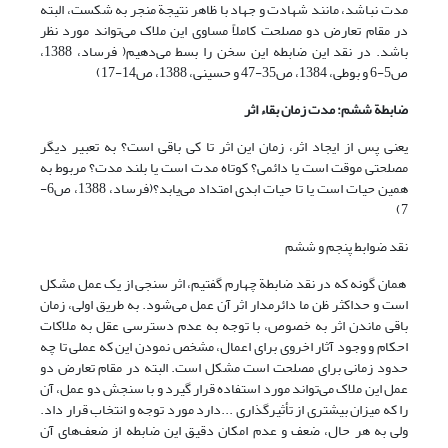
مدت نباشد، مانند شهادت و جهاد با ظاهر نتیجة منجر به شکست، البته
در مقام تعارض دو مصلحت کاملاً مساوی این ملاک می‌تواند مورد نظر
باشد. در نقد این ضابطه این سخن را بسط می‌دهیم( فرساد، 1388،
ص5-6 و بوطی، 1384، ص35-47 و حسینی، 1388، ص14-17)
ضابطة ششم: مدت زمان بقاء اثر
یعنی پس از ایجاد اثر، زمان این اثر تا کی باقی است؟ به تعبیر دیگر
مصلحتی موقت است یا دائمی؟ کوتاه مدت است یا بلند مدت؟ مربوط به
همین حیات است یا تا حیات ابدی امتداد می‌یابد؟(فرساد، 1388، ص6-
7)
نقد ضوابط پنجم و ششم
همان گونه که در نقد ضابطة چهارم گفتیم، اثر سنجی از یک عمل مشکل
است و حداکثر ظن ما دائرمدار اثر آن عمل می‌شود. به طریق اولی، زمان
باقی ماندن اثر به خصوص، با توجه به عدم دسترسی عقل به ملاکات
احکام و وجود آثار اخروی برای اعمال، مشخص نمودن این که عملی تا چه
حدود زمانی برای مصلحت است مشکل است. البته در مقام تعارض دو
عمل این ملاک می‌تواند مورد استفاده قرار گیرد و با سنجش دو عمل، آن
را که میزان بیشتری از تأثیرگذاری ...دارد مورد توجه و انتخاب قرار داد.
ولی به هر حال، ضعف و عدم امکان دقیق این ضابطه از ضعف‌های آن