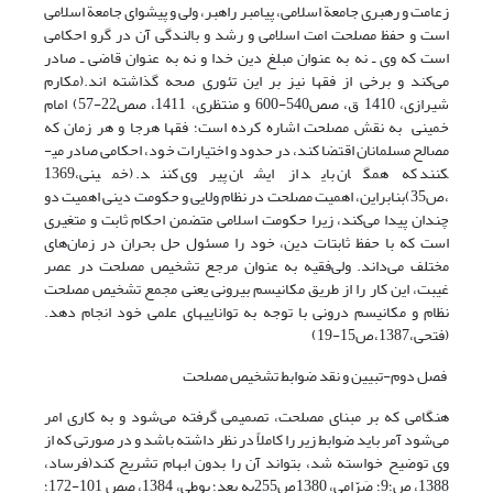
زعامت و رهبری جامعة اسلامی، پیامبر راهبر، ولی و پیشوای جامعة اسلامی
است و حفظ مصلحت امت اسلامی و رشد و بالندگی آن در گرو احکامی
است که وی ـ نه به عنوان مبلغ دین خدا و نه به عنوان قاضی ـ صادر
می‌کند و برخی از فقها نیز بر این تئوری صحه گذاشته اند.(مکارم
شیرازی، 1410 ق، صص540-600 و منتظری، 1411، صص22-57) امام
خمینی به نقش مصلحت اشاره کرده است؛ فقها هرجا و هر زمان که
مصالح مسلمانان اقتضا کند، در حدود و اختیارات خود، احکامی صادر می­
کنند که همگان باید از ایشان پیروی کنند. (خمینی،1369
،ص35)بنابراین، اهمیت مصلحت در نظام ولایی و حکومت دینی اهمیت دو
چندان پیدا می‌کند، زیرا حکومت اسلامی متضمن احکام ثابت و متغیری
است که با حفظ ثابتات دین، خود را مسئول حل بحران در زمان‌های
مختلف می‌داند. ولی‌فقیه به عنوان مرجع تشخیص مصلحت در عصر
غیبت، این کار را از طریق مکانیسم بیرونی یعنی مجمع تشخیص مصلحت
نظام و مکانیسم درونی با توجه به توانایی­های علمی خود انجام دهد.
(فتحی،1387،ص15-19)
فصل دوم-تبیین و نقد ضوابط تشخیص مصلحت
هنگامی که بر مبنای مصلحت، تصمیمی گرفته می‌شود و به کاری امر
می‌شود آمر باید ضوابط زیر را کاملاً در نظر داشته باشد و در صورتی که از
وی توضیح خواسته شد، بتواند آن را بدون ابهام تشریح کند(فرساد،
1388، ص؛9؛ صَرّامی، 1380ص255به بعد؛ بوطی، 1384، صص 101-172؛