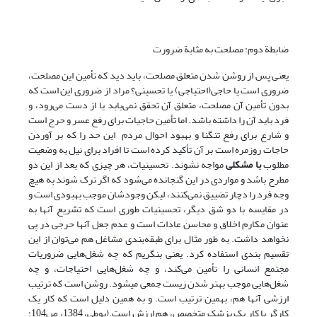
ضابطة دوم: مصلحت به مثابة ضرورت
یعنی پس از روشن شدن متعلق مصلحت، باید دید که تأمین این مصلحت،
ضروری است یا حاجی(احتیاجی) یا تحسینی؟ مراد از ضروری این است که
بدون تأمین آن مصلحت، متعلق آن تحقق نمی‌یابد یا از دست می‌رود، و
فرد باید آن را داشته باشد. اما تأمین حاجیات برای رفع عسر و حرج است
و شارع برای رفع تنگنا و بهبود احوال مردم این حد را که بر آوردن
حاجات روزمره است بر آن تأکید کرده است تا افراد برای نیل به وضعیت
مطلوب
با مشکلی
مواجه نشوند. تحسینیات، هر چیزی که بعد از این دو
مطرح باشد و مواردی در این گنجانده می‌شود که اگر ترک شوند به هیچ
وجه فرد را دچار تضییق نمی‌کنند، لیکن وجودشان موجب بهبودی است و
در مقایسه با دو شق دیگر، تحسینیات طوری است که تشریع آن‎ها به
عنوان مکارم اخلاق و محاسن عادات است و عدم جعل آنها حرجی در پی
نخواهد داشت. به طور مثال برای طبقه‌بندی مشاغل هم می‌توان از این
تقسیم بندی استفاده کرد. یعنی بنگریم که چه شغل‌هایی ضروریات
مجتمع انسانی را تأمین می‌کند، و چه شغل‌هایی احتیاجات، و چه
شغل‌هایی موجب بهتر شدن زیست جمعی می­شود. روشن است که ترتیب
ارزشی آنها هم، بهمین ترتیب است. و به همین دلیل است که کار یک
کارگر با کار یک پزشک متخصص، هم ارزش است.(بوطی، 1384، ص104؛