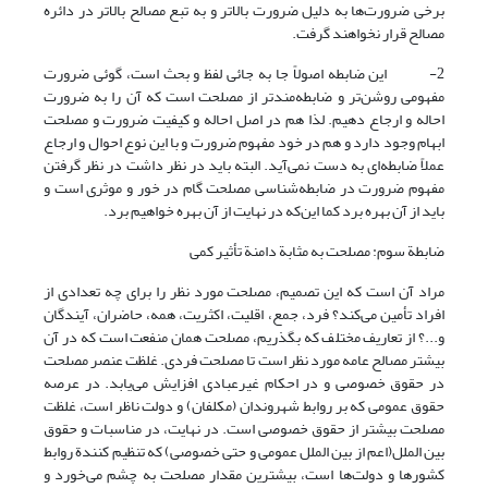
برخی ضرورت‌ها به دلیل ضرورت بالاتر و به تبع مصالح بالاتر در دائره
مصالح قرار نخواهند گرفت.
2- این ضابطه اصولاً جا به جائی لفظ و بحث است، گوئی ضرورت
مفهومی روشن‌تر و ضابطه‌مندتر از مصلحت است که آن را به ضرورت
احاله و ارجاع دهیم. لذا هم در اصل احاله و کیفیت ضرورت و مصلحت
ابهام وجود دارد و هم در خود مفهوم ضرورت و با این نوع احوال و ارجاع
عملاً ضابطه‌ای به دست نمی‌آید. البته باید در نظر داشت در نظر گرفتن
مفهوم ضرورت در ضابطه‌شناسی مصلحت گام در خور و موثری است و
باید از آن بهره برد کما این‌که در نهایت از آن بهره خواهیم برد.
ضابطة سوم: مصلحت به مثابة دامنة تأثیر کمی
مراد آن است که این تصمیم، مصلحت مورد نظر را برای چه تعدادی از
افراد تأمین می‌کند؟ فرد، جمع، اقلیت، اکثریت، همه، حاضران، آیندگان
و...؟ از تعاریف مختلف که بگذریم، مصلحت همان منفعت است که در آن
بیشتر مصالح عامه مورد نظر است تا مصلحت فردی. غلظت عنصر مصلحت
در حقوق خصوصی و در احکام غیرعبادی افزایش می‌یابد. در عرصه
حقوق عمومی‌ که بر روابط شهروندان (مکلفان) و دولت ناظر است، غلظت
مصلحت بیشتر از حقوق خصوصی است. در نهایت، در مناسبات و حقوق
بین الملل(اعم از بین الملل عمومی و حتی خصوصی) که تنظیم کنندة روابط
کشورها و دولت‌ها است، بیشترین مقدار مصلحت به چشم می‌خورد و