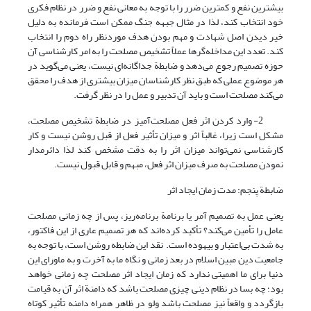
بیشترین نفع و کمترین ضرر را با توجه به معانی نفع و ضرر در نظام فکری
خود انتخاب کند، لذا در مثال جبهه جنگ ممکن است فرمانده به دلیل
خیر دیدن اصل شهادت و مهم بودن هدف موردنظر راه دوم را انتخاب
کند. تعدد این مداخله‌گرها عملاً تشخیص مصلحت را به امر کارشناسی آن
حوزه تصمیم رجوع می‌دهد و ضابطة جداگانه‌ای نیست، یعنی می‌گوید در
هر موضوع عملی که طبق نظر کارشناسان میزان بیشتری از هدف را محقق
می‌کند مصلحت است و باید آن تدبیر و عمل را در نظر گرفت.
2- وارد کردن اثر فعل مصلحت‌آمیز در ضابطة تشخیص مصلحت،
مشکل است زیرا، غالباً اثر و میزان تأثیر فعل از قبل روشن نیست و کار
کارشناسی نمی‌تواند میزان اثر را به دقت مشخص کند لذا دائرمدار
نمودن مصلحت به صرف میزان اثر فعل، مبهم و قابل قبول نیست.
ضابطة پنجم: مدت زمان ایجاد اثر
یعنی عمل به تصمیم آمر یا برنامة برنامه‌ریز، پس از چه زمانی مصلحت
عامل را تأمین می‌کند؟ تأکید کرده‌اند که هر تصمیم عاری از این فاکتور،
به شدت بی‌اعتبار و بیهوده است. نقد این ضابطه روشن است، با توجه به
جامعیت دین مبین اسلام در بعد زمانی و نگاه ما به آخرت و به ماورای این
دنیا برای ما اهمیتی ندارد که زمان ایجاد اثر مصلحت چه زمانی خواهد
بود؛ چه بسا در نظام دینی چیزی مصلحت باشد که دامنة اثر آن به قیامت
بازگردد و واقعاً نیز مصلحت باشد ولو در ظاهر همراه دامنه تأثیر کوتاه