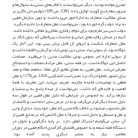
عصری مواجه بودند، دیگر نمی‌توانستند با قالب‌های سنتی به سئوال‌ها و
ضرورت‌ها پاسخ گویند.(وکیل زاده، 1381، ص 189) دولتمردان ناگزیر بر
مبنای عقلانیت متعارف به ادارة امور می‌پرداختند، و چون سازمان فقهی
به نهاد دولت گره خورده بود، نمی‌توانست عقل متعارف را نادیده بگیرد.
دولت دینی نیز ملزم بود برای دوام، رفتاری عقلایی و عقلانی داشته باشد،
آنهم در میدان رقابت‌های جهانی و مناسبات بین‌المللی که بدون اتکاء بر
عقل متعارف شکست و انزوای آن قابل پیش بینی بود. این آغاز یک
دوگانه بود، از سوئی نهاد سنتی دین نوعی ثبات و آرمان را اقتضا داشت و
از سوئی ادارة امر عمومی نوعی عقلانیت مدرن را می‌طلبید. مصلحت
حاصل این دوگانه است، در فقه سنتی، عقل مرادف مصلحت و استصلاح
معرفی می‌شد، عقل فقهی، به معنای تطابق آرای عقلاء «بماهم عقلا» و معد
برای حضور علم و ادراک نزد نفس است (مشکینی،1416، ص170) یا عقل
قطعی با توضیحات قاعدة ملازمه، تعریف می‌شد، این تعاریف با همة
اهمیت و فایده‌ای که داشت، نمی‌توانست از عهدة پاسخ به پرسش­ها و
نیازها برآید. به خصوص در شرایطی که دلیل عقل فقهی در طول سه
دلیل عمدة دیگر قرار می‌گرفت و نه در عرض سایر ادله است و کاشف از
نقل محسوب می­شود بر خلاف نگاه مدرن که عقل، خودبنیاد جدای از وحی
و نقل و مستقل و جاعل است و صرفاً با عقل کاشفی که در منابع فقهی از
آن سخن می‌گوئیم اشتراک لفظی دارد بر پایه دگرگونی و تحول در
دستگاه فقه شیعه و به خصوص اقتضای کارآمدی احکام فقهی در دوران
معاصر، نیاز به عنصر دیگری پدید آمده بود.