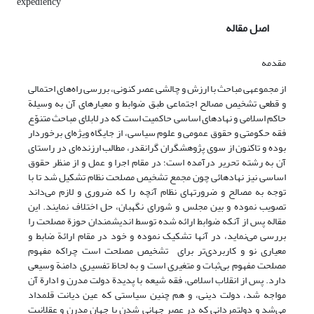
expediency
اصل مقاله
مقدمه
از مجموعه­ی مباحث با ارزش و چالشى عصر کنونى، بررسى راه‌های احتمالى
و قطعى تشخیص مصالح اجتماعى طبق ضوابط و معیارهای آن به وسیلة
حاکم اسلامى و نهادهای اساسی حاکمیت است که در لابلاى مباحث متنوّع
فقه حکومتی و حقوق عمومی و علوم سیاسی، از جایگاه ویژه‌ای برخوردار
بوده و تاکنون از سوى پژوهشگران گرانقدر، مطالب ارزنده‌ای در راستاى
آن به رشته تحریر درآمده است؛ در مقام اجرا و عمل و از منظر حقوق
اساسی نیز نهادهائی چون مجمع تشخیص مصلحت نظام تشکیل‏ شد تا با
توجه به مصالح و ضرورت‏های نظام آنچه را که ضروری و لازم‏ می‌داند
تصویب نموده و بین مجلس و شورای نگهبان، حل اختلاف نمایند. این
مقاله پس از آنکه ضوابط ارائه شده توسط اندیشمندان حوزة مصلحت را
بررسی می‌نماید، در آنها تشکیک نموده و خود در مقام ارائة ضابط و
معیاری نو و کاربردی‌تر برای تشخیص مصلحت است چراکه مفهوم
مصلحت مفهوم بی‌ثبات و متغیری است و به لحاظ تفسیری دامنة وسیعی
دارد. پس از انقلاب اسلامی، فقه شیعه با پدیدة دولت مدرن و ادارة آن
مواجه شد، دولت دینی، و هم چنین سیاستی که عین دیانت قلمداد
می‌شد و دولتمردانی که در عصر جهانی شدن با جهان مدرن و عقلانیت