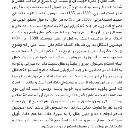
بحث عقل و دائرة حجیت آن و نسبت آن با شرع از مباحث مفصل و
شدیداً اختلافی است و البته طرح آن در اصول فقه شیعه مربوط به قرون
اخیر است.(صابری، 1389، ص185) به خصوص، قاعدة تلازم قاعده‌ای
جدید است.(عزتی، 1388، ص 95) به هر حال، به قول محقق خوئی در
مصباح الاصول، هر چند که کبرای این قضیه صحیح است، اما، مصداق و
صغرائی برای آن یافت نمی‌شود. زیرا فهم حکم عقلی قطعی و حکمت
احکام برما پوشیده است.(به نقل از: علی دوست، 1388، ص 404)
مهمترین اشکال به این ضابطه، کشف حکم عقل است. علی رغم وضوح
اولیه، تدقیق فلسفی و سیری در تاریخ بحث حکم عقل در فلسفه غرب،
اسلام و مخصوصاً اصول فقه روشن می‌سازد که حکم قطعی عقل در کمال
ابهام است و نمی‌توان چیزی را یقیناً به عقل نسبت داد. به عبارتی، با توجه
به اختلاف در مصادیق، هر چند کبرای این مسأله صحیح است و حکم عقل
و نقل در واقعِ امر یکی هستند. اما، در مقام اثبات نمی‌توان این تلازم را
نشان داد. این ضابطه از این رو ضابطه‌ای ناکارآمد است و مانند آن است
که کسی بگوید «مصلحت باید خوب» باشد، روشن است که این نوع
ضابطه‌ها مفید به علم و قابل اعمال نیستند، ضمن آن که ضابطة عقلانی
بودن(عقلائی بودن، منطبق بر سیره عقلا بودن و هر تعبیری از این دست
که به نظر ما تفاوت چنانی ندارند ) به خصوص اگر مانند آنچه اصولیون
متأخر انجام داده و دلیل عقل را به سیرة عقلاء بما هم عقلاء تأویل
نموده‌اند، بسیار مبهم و عملاً با ضابطة نفع اکثریت یا نظر اکثر عقلاء و
اشکالات مربوط به آن و معضلة استقراء مواجه می‌شود.