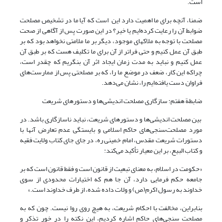
است.
ضمنا، آنچه برای ما اهمیت دارد این است که آیا ما در تشخیص مصلحت
ضوابط آن را رعایت کرده‌ایم یا خیر؟ در این صورت پس از آگاهی از صحت
مصلحت با توجه به ملاک­های موجود، دیگر بر ما ملامتی نخواهد بود که بر
طبق آن عمل کنیم و حتی فراتر از آن برای ما تکلیف هست که بر طبق آن
عمل کنیم و نباید به مدت زمان ایجاد اثر آن بنگریم که چقدر است،
چراکه این کار، ضعف در موضع ما را، که بر مصلحتی پس از ممارست‌های
فراوان دست یافته‌ایم را، نشان می‌دهد.
ضابطة هفتم: سازگاری مصلحت اندیشی‌ها و دستورهای شریعت
بین مصلحت اندیشی‌ها و دستورهای شریعت، نباید ناسازگاری باشد. در
مورد مصلحت‌سنجی‌های حاکم اسلامی و بایستگی عدم تعارض آنها با
دستورات شریعت مقدس، امام خمینی ره، در جای جای کتاب ولایت فقیه
و کتاب البیع، بر این معیار تأکید می‌کند:
«حکومت در اسلام، به معنای تبعیت از قانون است و فقط قانون است که بر
جامعه حکم فرمایی دارد، آن جا هم که اختیارات محدودی از سوی
خداوند به رسول اکرم(ص) و ولات داده شده، از طرف خداوند است.»
بنابراین، مخالفت با احکام شریعت، به هیچ روی روا نیست. چون که به
مصلحت سنجی‌های حاکم اشاره کردیم، این نکته را در خور تذکر و