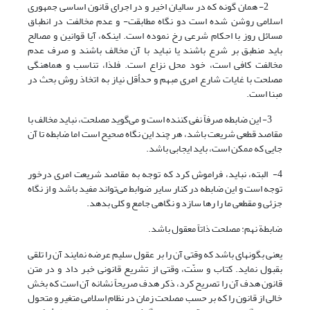
2- همان گونه که در سالیان اخیر و در اجرای قانون اساسی جمهوری
اسلامی روشن شده است دو نگاه مطابقت- و عدم مخالفت در انطباق
مسائل روز با احکام شرعی رخ نموده است. اینکه، آیا قوانین و مصالح
باید منطبق بر شرع باشند یا نباید با آن مخالف باشند و صرف عدم
مخالفت کافی است، خود محل نزاع است. فلذا، تناسب و هماهنگی
مصلحت با غایات شارع امری مبهم و حدأقل نیاز به اتخاذ روش بحث در
مبنا است.
3- این ضابطه صرفاً نفی کننده است و می‌گوید مصلحت، نباید مخالف با
مقاصد قطعی شریعت باشد، هر چند این نگاه صحیح است اما ضابطه تا آن
جایی که ممکن است، باید ایجابی باشد.
4- البته، نباید، فراموش کرد که توجه به مقاصد شریعت امری درخور
توجه است و این ضابطه در کنار سایر ضوابط می‌تواند مفید باشد و از نگاه
جزئی و مقطعی ما را رها سازد و نگاهی جامع و کلی بدهد.
ضابطة نهم: مصلحت ذاتاً معقول باشد.
یعنی بگونه‏ای باشد که وقتی آن را بر عقول‏ سلیم عرضه نمایند آن را تلقی
بقبول نماید. کتاب و سنّت، وقتی از تشریع قانونی خبر داد و در متن
قانون هدف آن را تصریح کرد، ذکر هدف صریحاً نشانه آن است که بخش
خالی از قانون را که بر حسب مصلحت زمان در نظام اسلامی متغیر و متحول