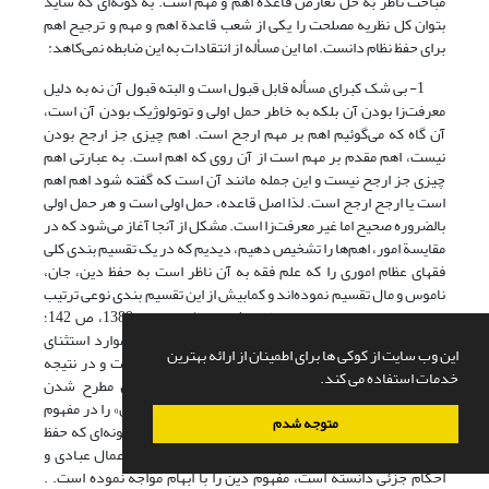
مباحث ناظر به حل تعارض قاعدة اهم و مهم است. به گونه‌ای که شاید
بتوان کل نظریه مصلحت را یکی از شعب قاعدة اهم و مهم و ترجیح اهم
برای حفظ نظام دانست. اما این مسأله از انتقادات به این ضابطه نمی‌کاهد:
1- بی شک کبرای مسأله قابل قبول است و البته قبول آن نه به دلیل
معرفت‌زا بودن آن بلکه به خاطر حمل اولی و توتولوژیک بودن آن است،
آن گاه که می‌گوئیم اهم بر مهم ارجح است. اهم چیزی جز ارجح بودن
نیست، اهم مقدم بر مهم است از آن روی که اهم است. به عبارتی اهم
چیزی جز ارجح نیست و این جمله مانند آن است که گفته شود اهم اهم
است یا ارجح ارجح است. لذا اصل قاعده، حمل اولی است و هر حمل اولی
بالضروره صحیح اما غیر معرفت‌زا است. مشکل از آنجا آغاز می‌شود که در
مقایسة امور، اهم‌ها را تشخیص دهیم، دیدیم که در یک تقسیم بندی کلی
فقهای عظام اموری را که علم فقه به آن ناظر است به حفظ دین، جان،
ناموس و مال تقسیم نموده‌اند و کمابیش از این تقسیم بندی نوعی ترتیب
و اهم و مهم بودن را نیز مدنظر داشته‌اند.(پارساپور، 1389، ص 142؛
مهموری، 1380، ص 104) اما عدم حصر عقلی این امور و موارد استثنای
این وب سایت از کوکی ها برای اطمینان از ارائه بهترین
فراوانی که به آن وارد شده این ترتیب و اهمیت را از کلیت و در نتیجه
خدمات استفاده می کند.
ضابطة دقیق بودن ساقط نموده است. به عنوان مثال مطرح شدن
مصداق‌هایی همچون حفظ نظام اسلامی، تلقی سنتی از «دین» را در مفهوم
متوجه شدم
بالا مورد خدشه قرار داده است یا استثنای مهم تقیه به گونه‌ای که حفظ
جان را در بسیاری از موارد مقدم بر حفظ دین به معنای اعمال عبادی و
احکام جزئی دانسته است، مفهوم دین را با ابهام مواجه نموده است. .