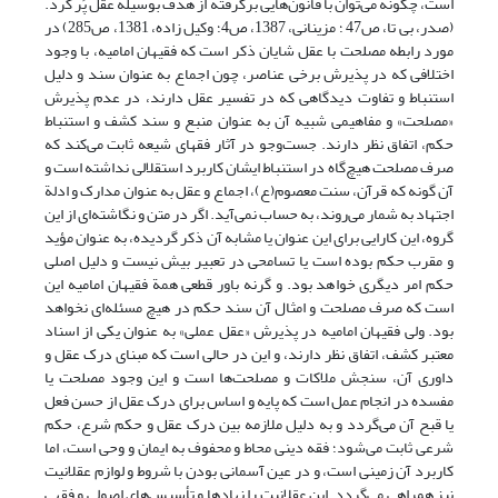
است، چگونه می‌توان با قانون‌هایی برگرفته از هدف بوسیله عقل پُر کرد.
(صدر، بی تا، ص47 ؛ مزینانی، 1387، ص4؛ وکیل زاده، 1381، ص285) در
مورد رابطه مصلحت با عقل شایان ذکر است که فقیهان امامیه، با وجود
اختلافی که در پذیرش برخی عناصر، چون اجماع به عنوان سند و دلیل
استنباط و تفاوت دیدگاهی که در تفسیر عقل دارند، در عدم پذیرش
«مصلحت» و مفاهیمی شبیه آن به عنوان منبع و سند کشف و استنباط
حکم، اتفاق نظر دارند. جست‌وجو در آثار فقهای شیعه ثابت می‌کند که
صرف مصلحت هیچ‌گاه در استنباط ایشان کاربرد استقلالی نداشته است و
آن گونه که قرآن، سنت معصوم(ع)، اجماع و عقل به عنوان مدارک و ادلة
اجتهاد به شمار می‌روند، به حساب نمی‌آید. اگر در متن و نگاشته‌ای از این
گروه، این کارایی برای این عنوان یا مشابه آن ذکر گردیده، به عنوان مؤید
و مقرب حکم بوده است یا تسامحی در تعبیر بیش نیست و دلیل اصلی
حکم امر دیگری خواهد بود. و گرنه باور قطعی همة فقیهان امامیه این
است که صرف مصلحت و امثال آن سند حکم در هیچ مسئله‌ای نخواهد
بود. ولی فقیهان امامیه در پذیرش «عقل عملی» به عنوان یکی از اسناد
معتبر کشف، اتفاق نظر دارند، و این در حالی است که مبنای درک عقل و
داوری آن، سنجش ملاکات و مصلحت‌ها است و این وجود مصلحت یا
مفسده در انجام عمل است که پایه و اساس برای درک عقل از حسن فعل
یا قبح آن می‌گردد و به دلیل ملازمه بین درک عقل و حکم شرع، حکم
شرعی ثابت می‌شود؛ فقه دینی محاط و محفوف به ایمان و وحی است، اما
کاربرد آن زمینی است، و در عین آسمانی بودن با شروط و لوازم عقلانیت
نیز همراهی می‌گردد. این عقلانیت را نهادها و تأسیس‌های اصولی و فقهی