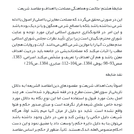
ضابطة هشتم: ملائمت و هماهنگی مصلحت با اهداف و مقاصد شریعت
این در صورتی‏ محقق می‌گردد که مصلحت مغایرتی با اصلی از اصول یا ادله
شرعی نداشته باشد بلکه با مصالح شرعی همگون و یا نزدیک بوده باشد
و این امر در قانونگذاری‏ جمهوری اسلامی ایران مورد توجه و عنایت
شورای محترم نگهبان است زیرا برای‏ تأیید نظرات مجلس شورای اسلامی
عدم مغایرت آنها را با موازین شرعی کافی‏ می‌دانند. آیات و روایات هم این
مطلب را اثبات می‏کند که مصلحت‏اندیشی در جامعه باید درجهت اهداف
معیّن باشد و هم آن اهداف را تعریف و مشخّص می‏کند.(صرامی، 1383،
صص93-98؛ بوطی، 1384، ص104-112؛ صابری، 1384، ص216 )
نقد ضابطه
اصولاً بحث اهداف شریعت و مقصودهای دین(مقاصد الشریعه) به دلائل
تاریخی از سوی اهل سنت مطرح و در فقه شیعی وارد شده است. هر چند
اصل بحث مورد قبول و استفاده است اما این نوع نگاه به دلائل مورد
توجه خاص علمای شیعه قرار نگرفته است و مبنای صدور حکم و فتوا
واقع نشده است. شاید دو دلیل از میان آنها مهم باشد اولاً، هرگاه
شریعت دلیل حکمی را روشن کند و نص در دلیل وجود داشته باشد
می‌توان بنا به دلیل دایره حکم را وسعت داد یا مضیق نمود و این دست
احکام منصوص العله، اندک هستند. ثانیاً، منظور از حکم بر اساس مقاصد