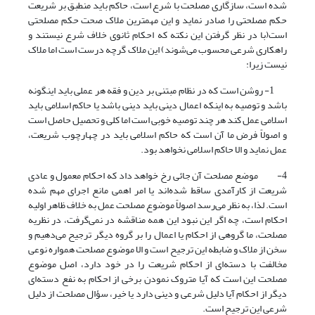
شده است، سازگاری مصلحت با شرع است، حاکم باید منطبق بر شریعت
حکم مصلحتی را صادر نماید و این مهمترین ملاک صحت حکم مصلحتی
است(با در نظر گرفتن این نکته که احکام ثانوی خلاف شرع نیستند و
راهکاری شرعی محسوب می‌شوند) این ملاک گرچه درست است اما ملاک
نیست زیرا:
1- روشن است که در نظام مبتنی بر دین و فقه هر عملی باید اینگونه
باشد و توصیه به اینکه اعمال دینی باید دینی باشد یا حاکم اسلامی باید
اسلامی عمل کند هر چند توصیه خوبی است اما کلی و تحصیل حاصل است
و اصولاً فرض ما آن است که حاکم اسلامی باید در چهارچوب شریعت،
عمل نماید و الا حاکم اسلامی نخواهد بود.
4- موضع مصلحت آن جائی رخ خواهد داد که احکام معمول و عادی
شریعت از کارآمدی ساقط شده‌اند یا امر اهمی مانع اجرای مهم شده
است. لذا، به نظر می‌رسد اصولاً موضوع مصلحت عمل به خلاف ظاهر اولیه
احکام است، چه اگر این نبود این همه مناقشه در نمی‌گرفت، در نظریه
مصلحت، ما گروهی از احکام یا اعمال را بر گروه دیگر ترجیح می‌دهیم و
سخن از ملاک و ضابطه این ترجیح است و الا موضوع مصلحت همواره نوعی
مخالفت با دسته‌ای از احکام شریعت را در خود دارد، اصل موضوع
مصلحت این است که آیا متروک نمودن برخی از احکام به نفع دسته‌ای
دیگر از احکام آیا دلیل شرعی و دینی دارد یا خیر، سؤال مصلحت از دلیل
شرعی این ترجیح است.