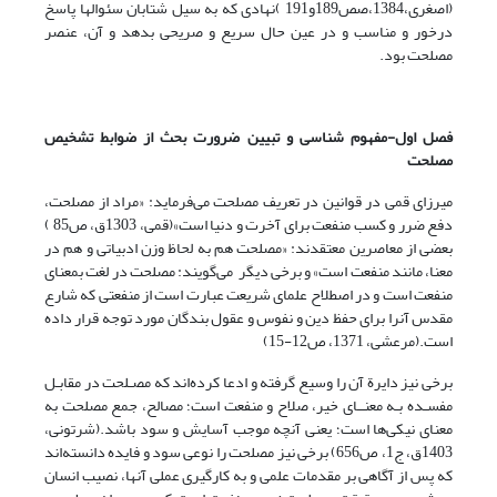
(اصغری،1384،صص189و191 )نهادی که به سیل شتابان سئوال­ها پاسخ
درخور و مناسب و در عین حال سریع و صریحی بدهد و آن، عنصر
مصلحت بود.
فصل اول-مفهوم شناسی و تبیین ضرورت بحث از ضوابط تشخیص
مصلحت
میرزای قمی در قوانین در تعریف مصلحت می‌فرماید: «مراد از مصلحت،
دفع ضرر و کسب منفعت برای آخرت و دنیا است»(قمی، 1303ق، ص85 )
بعضی از معاصرین معتقدند: «مصلحت هم به لحاظ وزن ادبیاتی و هم در
معنا، مانند منفعت است» و برخی دیگر می‌گویند: مصلحت در لغت بمعنای
منفعت است و در اصطلاح علمای‏ شریعت عبارت است از منفعتی که شارع
مقدس آنرا برای حفظ دین و نفوس و عقول بندگان مورد توجه قرار داده
است.(مرعشی، 1371، ص12-15)
برخی نیز دایرة آن را وسیع گرفته و ادعا کرده‌اند که مصـلحت در مقابـل
مفسـده بـه معنــای خیر، صلاح و منفعت است؛ مصالح، جمع مصلحت به
معنای نیکی‌‌ها است؛ یعنی آنچه موجب آسایش و سود باشد.(شرتونی،
1403ق، ج1، ص656) برخی نیز مصلحت را نوعی سود و فایده دانسته‌اند
که پس از آگاهی بر مقدمات علمی و به کارگیری عملی آنها، نصیب انسان