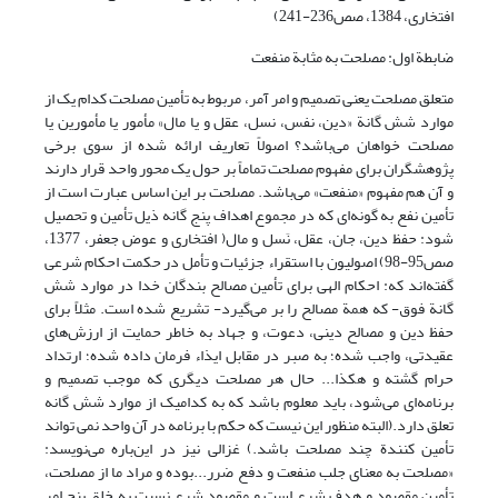
افتخاری، 1384، صص236-241)
ضابطة اول: مصلحت به مثابة منفعت
متعلق مصلحت یعنی تصمیم و امر آمر، مربوط به تأمین مصلحت کدام یک از
موارد شش گانة «دین، نفس، نسل، عقل و یا مال» مأمور یا مأمورین یا
مصلحت خواهان می‌باشد؟ اصولاً تعاریف ارائه شده از سوی برخی
پژوهشگران برای مفهوم مصلحت تماماً بر حول یک محور واحد قرار دارند
و آن هم مفهوم «منفعت» می‌باشد. مصلحت بر این اساس عبارت است از
تأمین نفع به گونه‌ای که در مجموع اهداف پنج گانه ذیل تأمین و تحصیل
شود: حفظ دین، جان، عقل، نَسل و مال( افتخاری و عوض جعفر، 1377،
صص95-98) اصولیون با استقراء جزئیات و تأمل در حکمت احکام شرعی
گفته‌اند که: احکام الهی برای تأمین مصالح بندگان خدا در موارد شش
گانة فوق- که همة مصالح را بر می‌گیرد- تشریع شده است. مثلاً برای
حفظ دین و مصالح دینی، دعوت، و جهاد به خاطر حمایت از ارزش‌های
عقیدتی، واجب شده؛ به صبر در مقابل ایذاء فرمان داده شده؛ ارتداد
حرام گشته و هکذا... حال هر مصلحت دیگری که موجب تصمیم و
برنامه‌ای می‌شود، باید معلوم باشد که به کدامیک از موارد شش گانه
تعلق دارد.(البته منظور این نیست که حکم با برنامه در آن واحد نمی تواند
تأمین کنندة چند مصلحت باشد.) غزالی نیز در این‌باره می‌نویسد:
«مصلحت به معنای جلب منفعت و دفع ضرر...بوده و مراد ما از مصلحت،
تأمین مقصود و هدف شرع است و مقصود شرع نسبت به خلق پنج امر