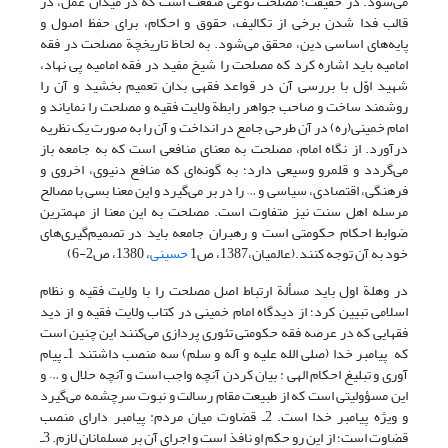
می‌شود. در حقیقت؛ مصلحت نوعی منفعت است که در میدان عمل، در
قالب فدا شدن برخی از تکالیف، ‌حقوق و احکام، برای حفظ اصول و
پایه‌های اساسی دین، محقق می‌شود. به لحاظ تاریخچة مصلحت در فقه
امامیه باید اشاره کرد که مصلحت را شیخ مفید در فقه امامیه پی نهاد،
شهید اوّل با بررسی آن در قواعد فقهی بدان تعمیم بخشید و آن را
روشمند ساخت و صاحب جواهر رابطة ولایت فقیه و مصلحت را نمایاند و
امام خمینی(ره) در آن طرحی جامع در انداخت و آن را به صورت یک نظریه
درآورد. از نگاه امام، مصلحت به معنای منافعی است که به جامعه باز
می‌گردد و قلمرو وسیعی دارد؛ به گونه‌ای که منافع دنیوی، اخروی و
فرهنگی، اقتصادی، سیاسی و … را در بر می‌گیرد و این معنا بسی با مصالح
مرسله اهل سنت نیز متفاوت است. مصلحت به این معنا از مهمترین
ضوابط احکام حکومتی است و رهبران جامعه باید در تصمیم‌گیری‌های
خود به آن توجه کنند.(عالمیان،1387، ص1
حسینی
، 1380، ص2-6)
در وهلة اول باید مسألة ارتباط اصل مصلحت را با ولایت فقیه و نظام
اسلامی تبیین کرد؛ از دیدگاه امام خمینی در کتاب ولایت فقیه و از دید
فقهایی که در عرصه فقه حکومتی تئوری پردازی می‌کنند این چنین است
که پیامبر خدا (صلی الله علیه و آله و سلم) سه منصب داشتند 1ـ پیام
آوری و تبلیغ احکام الهی : بیان کردن آنچه واجب است و آنچه حلال و … و
این مسؤولیتی است که از طبیعت مقام رسالت و نبوت سرچشمه می‌گیرد
و ویژه پیامبر خدا است. 2ـ قضاوت میان مردم: پیامبر دارای منصب
قضاوت است؛ از این رو حکم او نافذ است و اجرای آن بر مسلمانان لازم. 3ـ