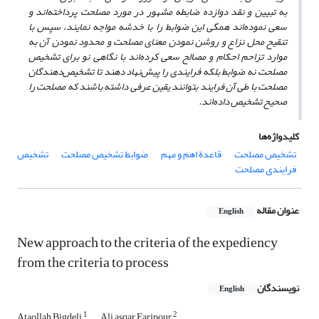
به تبیین و نقد دوازده ضابطه مشهور در مورد مصلحت پرداخته‌اند و
سعی نموده‌اند همگی این ضوابط را با خدشه مواجه نمایند، سپس با
تنقیح محل نزاع و روشن نمودن معنای مصلحت و محدود نمودن آن به
موارد تزاحم احکام و مصالح سعی کرده‌اند با نگاهی نو برای تشخیص
مصلحت نه ضوابط بلکه فرایندی را پیش‌نهاد دهند تا تشخیص‌دهندگان
مصلحت با طی آن فرایند بتوانند یقین عرفی داشته باشند که مصلحت را
صحیح تشخیص داده‌اند.
کلیدواژه‌ها
تشخیص مصلحت
قاعدة اهم و مهم
ضوابط تشخیص مصلحت
تشخیص
فرایندی مصلحت
عنوان مقاله
English
New approach to the criteria of the expediency
from the criteria to process
نویسندگان
English
1
2
Ataollah Bigdeli
Ali asqar Farjpour