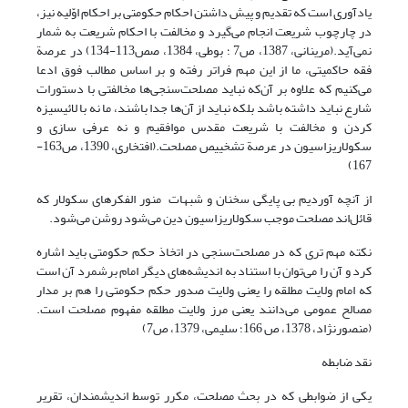
یادآوری است که تقدیم و پیش داشتن احکام حکومتی بر احکام اوّلیه نیز،
در چارچوب شریعت انجام می‌گیرد و مخالفت با احکام شریعت به شمار
نمی‌آید.(مرینانی، 1387، ص7 ؛ بوطی، 1384، صص113-134) در عرصة
فقه حاکمیتی، ما از این مهم فراتر رفته و بر اساس مطالب فوق ادعا
می‌کنیم که علاوه بر آن‌که نباید مصلحت‌سنجی‌ها مخالفتی با دستورات
شارع نباید داشته باشد بلکه نباید از آن‌ها جدا باشند، ما نه با لائیسیزه
کردن و مخالفت با شریعت مقدس موافقیم و نه عرفی سازی و
سکولاریزاسیون در عرصة تشخییص مصلحت.(افتخاری، 1390، ص163-
167)
از آنچه آوردیم بی پایگی سخنان و شبهات منور الفکرهای سکولار که
قائل‌اند مصلحت موجب سکولاریزاسیون دین می‌شود روشن می‌شود.
نکته مهم تری که در مصلحت‌سنجی در اتخاذ حکم حکومتی باید اشاره
کرد و آن را می‌توان با استناد به اندیشه‌های دیگر امام برشمرد آن است
که امام ولایت مطلقه را یعنی ولایت صدور حکم حکومتی را هم بر مدار
مصالح عمومی می‌دانند یعنی مرز ولایت مطلقه مفهوم مصلحت است.
(منصورنژاد، 1378، ص 166؛ سلیمی، 1379، ص7)
نقد ضابطه
یکی از ضوابطی که در بحث مصلحت، مکرر توسط اندیشمندان، تقریر