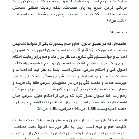
موارد نه تشریع است و نه فوق فقه و شریعت بلکه عمل کردن و نه
قربانی کردن شرع به پای مصلحت، بلکه رعایت منطقی سنجش
مصلحت‌ها است که در خود شریعت پیش بینی شده است.(مزینانی،
1387، ص9)
نقد ضابطه
قاعده‌ای که در تطبیق قانون اهمّ و مهم به‏صورت یکی از ضوابط تشخیص
مصلحت باید مورد توجّه قرار گیرد، این‏است که این قانون را باید هم برای
اهداف و خواسته‏های کلّی شارع، مدّنظر قرار داد و هم ‏برای رعایت احکام
شرعی و دستورات شارع. امّا در مقایسه این دو سنخ با هم یعنی اهداف و
اصول کلّی و احکام شرعی، ممکن است ابتدا به نظر آید که اهداف و
مقاصد عامّه شرع، همواره بر احکام شرعی مقدّم است؛ ولی ‏به نظر
می‏رسد هدف و مقصد کلّی بودن در مطلوب‏های شرعی فقط یک قرینه و
معیار است که می‏تواند ترجیح آن را بر حکم شرعی در مقام تزاحم با آن
رقم زند؛ امّا می‏توان تصوّر کرد که برخی از احکام معیّن شرعی چنان
اهمیّتی‏دارند که ممکن است برخی از اهداف را تحت‏الشعاع خود قرار
دهند.(علیدوست، 1388، ص445 ؛ صرامی، 1383، ص98)
البته باید اذعان نمود یکی از بهترین و مهمترین ضوابط در بحث مصلحت
ضابطة اهم و مهم است. زیرا به نظر می‌رسد اصولاً بحث مصلحت،
دایرمدار حل تعارض و از قواعد حل تعارض است و یکی از مهمترین