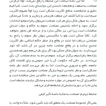
3- اما این نکته ابهامات این ضابطه را رفع نمی‌کند، اولاً گره‌زدن
مصلحت به منفعت و هم معنا دانستن این دو ابتدای بحث است. ثانیاً فهم
دقیق و ضابطه‌مند منافع اکثریت مشکل است زیرا اولاً مفهوم اکثریت
مبهم است و ثانیاً کشف این منفعت هزینه‌بر و زمان‌بر و عادتاً غیرممکن
است، به عنوان مثال برای هر فردِ مصلحت نمی‌توان رفراندوم و انتخابات
برگزار نمود و احاله تشخیص مصلحت عموم به حاکم و دولت ابتدای
مناقشات است زیرا این نیز ملاکی ندارد و از مرحله ظن تجاوز نخواهد
کرد. ثالثاً ممکن است ولو با مکانیسمی بتوان نظر عموم را راجع به
مصلحتی دریافت اما شاید در واقع و از منظر حاکم اسلامی، نظر اکثریت
صحیح نباشد و در واقع مصلحت عامه چیزی جز آن باشد که خود
می‌پندارند، به عنوان مثال ممکن بود اگر برای طرحی هم چون هدفمندی
یارانه‌ها رفراندوم برگزار می‌شد عموم مردم به عدم مصلحت آن، رأی
می‌دادند. در حالی که، حکومت آن را خیر عمومی و برای اقتصاد کلان
جامعه، نافع و ضروری می‌دانست؛ لذا به نظر می‌رسد کشف نظر عامه
مشکل است و نظر عامه نیز لزوماً بیان‌گر مصلحت عمومی‌تر نیست. ارجاع
تشخیص عام بودن یک منفعت و خیر به حاکم نیز محل مناقشه است و
حاکم برای آن به خصوص در موارد مشتبه و مشکل نیازمند ضابطه است
و این ما را در دور و تسلسلی از ضابطه‌ها قرار می‌دهد.
ضابطة چهارم: مصلحت به مثابة دامنة تأثیر کیفی
یعنی اگر مجموعة مصلحت یک متعلق که باید تأمین شود، مثلاً ده واحد، یا