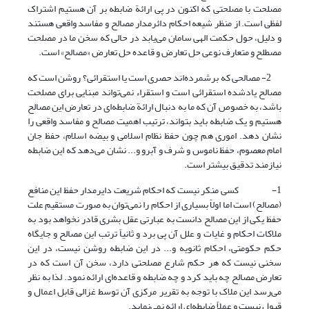
مصلحت با مصلحتی که اکنون در پی ارائة ضابطه بر آن هستیم اشتراک
لفظی است. از منظر شیعه احکام دائرمدار مصالح و مفاسد واقعی هستند
و دلیل، حول حکمت الهی سامان می‌یابد در حالی که سخن ما در مصلحت
مصطلح و متعارف نوعی حل تعارض و قاعده حل تعارض «مصالح» است.
2- مصالحی که برشمرده‌اند حصری است یا استقرائی؟ روشن است که
مصالح یادشده استقرائی است و استقراء نمی‌تواند مبنایی برای مصلحت
باشد، به خصوص آن که ما به دنبال ارائة ضابطه‌ای در تعارض این مصالح
هستیم و یک ضابطه باید بتواند، ترتیب اهمیت مصالح و مفاسد واقعی را
نشان دهد. اموری هم چون حفظ نظام اسلامی و بیضه اسلام، حفظ جان
امام معصوم، حفظ ناموس و شرف و آبرو و... نشان می‌دهد که این ضابطه
نیازمند تدقیق بیشتر است.
1- کسی منکر نیست که احکام شریعت دایرمدار حفظ این منافع
(مصالح) است اما اولاً بسیاری از احکام را نمی‌توان به صورت مستقیم علت
حفظ یکی از این مصالح دانست به عبارتی عقل بشری قادر نخواهد بود به
ملاکات احکام و غایات و علل آن پی برد و ثانیاً ترتب این مصالح و جایگاه
حکم حکومتی، احکام ثانویه و... در این ضابطه روشن نیست، در این
سخنی نیست که هر حکم شارع مصلحتی دارد، سخن آن است که در
تعارض مصالح چه باید کرد و چه ضابطه و قاعده‌ای ارائه نمود. لذا به نظر
می‌رسد این ملاک با توجه به تقریر مرکزی آن توسط غزالی قابل اعمال و
قبول نیست و عملاً ضابطه‌ای ارائه نمی‌نماید.