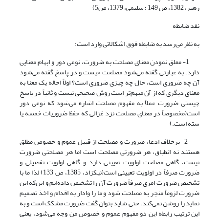
رهبر، 1382، ص 149 ؛ سلیمی، 1379، ص5)
نقد ضابطه
به نظر می‌رسد به ضابطه فوق اشکالاتی وارد است:
1- معلق نمودن معنای مصلحت به ضرورت، نوعی دور و ابهام معنایی
دارد. به عبارتی گفته می‌شود مصلحت چیست و در پاسخ گفته می‌شود
آن چه ضروری است، حال چه چیزی ضروری است؟ اولاً احاله یک معنا به
معنای دیگری که از آن مبهم‌تر است روش صحیحی نیست و ثانیاً در پاسخ
چیستی ضرورت عملاً به مفهوم مصلحت اشاره می‌شود که نوعی دور
است(مخصوصاً در معنای مصلحت نزد غزالی که حفظ ضروریات خمسه یا
سته است.)
2- برخلاف ادعا، ضرورت و مصلحت از قبیل عموم و خصوص مطلق
هستند نه انطباق، هر ضرورتی مصلحت است اما هر مصلحتی ضرورت
نیست، گاهی مصلحت اولویت تعیینی دارد و گاهی اولویت تفصیلی و
ضرورت صرفاً‌ در اولویت تعیینی است(نیکزاد، 1385، ص 133) لذا ما با
تشخیص ضرورت امری صرفاً ضرورت آن را تشخیص داده‌ایم و این‌که این
ضرورت لزوماً منجر به مصلحت شود و ما را وادار به اقدام و اخذ تصمیم
نماید را روشن نمی‌کند، حتی شاید بتوان گفت ضرورت مشکک است و به
این ترتیب رابطه این دو مفهوم عموم و خصوص من وجه می‌شود، یعنی