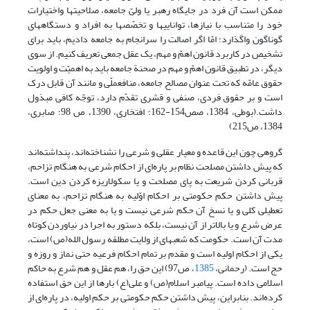
ممکن است آن فرد در جایگاه رهبر یا ولیّ جامعه، صلاحیت‏ها واختیارات
خود را متناسب با نیازها، توانایی‏ها و تخصّص‏ها به افراد و دستگاه‏های
گوناگون واگذارد؛ امّا اگر اصالت را سرانجام به جامعه دادیم، باید برای
تشخیص در کاربرد قانون اهمّ و مهم، یک عقل جمعی تعریف کنیم. از سوی
دیگر، در تطبیق قانون اهمّ و مهم در صحنة جامعه باید به اهمیّت و اولویت
حقوق عامّه که تحت عنوان مصالح جامعه، منافع‏ملّی و مانند آن قابل درک
است و بر حقوق فردی، صنفی و قشری تقدّم دارد، توجّه کافی مبذول
داشت.(بوطی، 1384، صص154-162؛ افتخاری، 1390، ص 98؛ صابری،
1384، ص215)
گروهی چون این قاعده و معیار عقلی و شرعی را نشناخته‌اند، پنداشته‌اند
که پیش داشتن مصلحت نظام بر پاره‌ای از احکام شرعی به هنگام تزاحم،
قربانی کردن شریعت به پای مصلحت و یا سکولاریزه کردن دین است.
پیش داشتن حکم حکومتی بر احکام اوّلیه به هنگام تزاحم، به معنای
تعطیلی کلی و یا نسخ آن حکم شرعی نیست و یا به معنی جعل حکم در
عرض شرع و یا بالاتر از آن نیست، بلکه دستور به اجرا در نیاوردن کوتاه
مدت آن است. حکومت که شعبه‏ای از ولایت مطلقه رسول الله(ص) است،
یکی از احکام اولیه است و مقدم بر تمام احکام فرعیه حتی نماز و روزه و
حج است. (رحمانی،
1385
، ص97) این حق را، هم عقل و هم شرع به حاکم
اسلامی داده است. پیامبر اسلام(ص) و علی(ع) بارها از این حق استفاده
کرده‌اند. بنابراین، پیش داشتن حکم حکومتی بر حکم اولیه، در پاره‌ای از