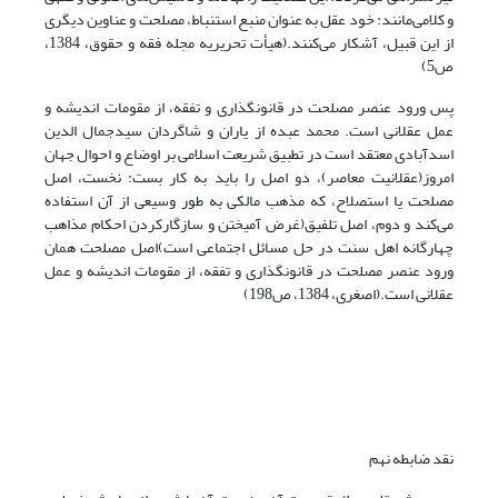
و کلامی‌مانند: خود عقل به عنوان منبع استنباط، مصلحت و عناوین دیگری
از این قبیل، آشکار می‌کنند.(هیأت تحریریه مجله فقه و حقوق، 1384،
ص5)
پس ورود عنصر مصلحت در قانونگذاری و تفقه، از مقومات اندیشه و
عمل عقلانی است. محمد عبده از یاران و شاگردان سیدجمال الدین
اسدآبادی معتقد است در تطبیق شریعت اسلامی‌ بر اوضاع و احوال جهان
امروز(عقلانیت معاصر)، دو اصل را باید به کار بست: نخست، اصل
مصلحت یا استصلاح، که مذهب مالکی به طور وسیعی از آن استفاده
می‌کند و دوم، اصل تلفیق(غرض آمیختن و سازگارکردن احکام مذاهب
چهارگانه اهل سنت در حل مسائل اجتماعی است)اصل مصلحت همان
ورود عنصر مصلحت در قانونگذاری و تفقه، از مقومات اندیشه و عمل
عقلانی است.(اصغری، 1384، ص198)
نقد ضابطه نهم