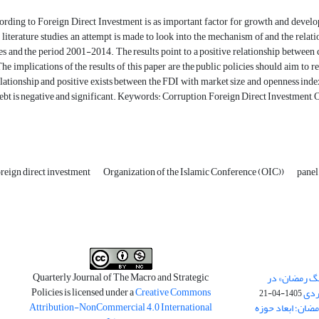
rding to Foreign Direct Investment is as important factor for growth and developm
 literature studies, an attempt is made to look into the mechanism of and the rel
es and the period 2001-2014. The results point to a positive relationship between c
The implications of the results of this paper are the public policies should aim to 
elationship and positive exists between the FDI with market size and openness inde
ebt is negative and significant. Keywords: Corruption, Foreign Direct Investment, 
reign direct investment
Organization of the Islamic Conference (OIC))
panel
Quarterly Journal of The Macro and Strategic
نگ رمضان» در
Policies is licensed under a
Creative Commons
ردی
1405-04-21
Attribution-NonCommercial 4.0 International
مضان؛ ابعاد حوزه