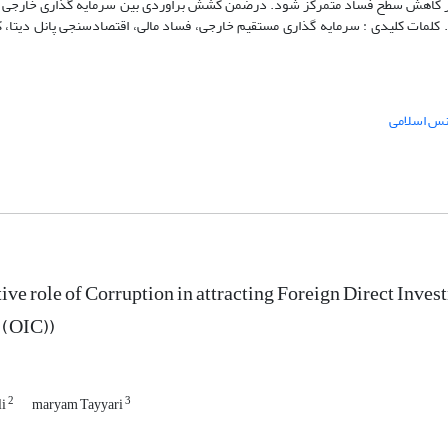
کاهش سطح فساد متمرکز شود. درضمن کشش براوردی بین سرمایه گذاری خارجی با ان
د. کلمات کلیدی : سرمایه گذاری مستقیم خارجی، فساد مالی، اقتصادسنجی پانل دیتا
نس اسلامی
ive role of Corruption in attracting Foreign Direct Inves
 (OIC))
2
3
li
maryam Tayyari