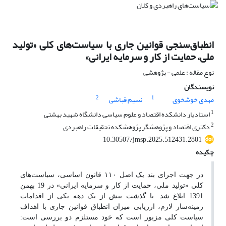
انطباق‌سنجی قوانین جاری با سیاست‌های کلی «تولید
ملی، حمایت از کار و سرمایه ایرانی»
نوع مقاله : علمی - پژوهشی
نویسندگان
2
1
مهدی خوشخوی
نسیم قباشی
1
استادیار دانشکده اقتصاد و علوم سیاسی دانشگاه شهید بهشتی
2
دکتری اقتصاد و پژوهشگر پژوهشکده تحقیقات راهبردی
10.30507/jmsp.2025.512431.2801
چکیده
در جهت اجرای بند یک اصل ۱۱۰ قانون اساسی، سیاست‌های
کلی «تولید ملی، حمایت از کار و سرمایه ایرانی» در 19 بهمن
1391 ابلاغ شد. با گذشت بیش از یک دهه یکی از اقدامات
زمینه‌ساز لازم، ارزیابی میزان انطباق قوانین جاری با اهداف
سیاست کلی مزبور است که خود مستلزم دو بررسی است: