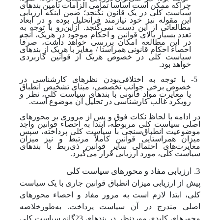
چراکه ممکن است اساساً تمامی الزامات تأمین بندهای
سیاست کلی در یک قانون نگنجد؛ ضمن اینکه ارزیابی
این مقوله نیز خود نیازمند فراتحلیل بوده و در ابعاد
مطالعاتی از این دست نمی‌گنجد. از‌این‌رو با توجه به
تعدد بسیار بالای قوانین و احکام موجود در هریک، آنچه
در این مطالعه امکان بررسی خواهد داشت، صرفاً
احصاء احکام قانونی همراستا / مغایر با هریک از بندهای
سیاست کلی در خصوص هریک از قوانین کاربردی
خواهد بود.
5- با توجه به اختلافی‌بودن نظرهای کارشناسی در
خصوص برخی جوانب تخصصی، مبنای تشخیص انطباق
یا مغایرت مواد قانونی با بندهای سیاست کلی، نظر و
رویکرد غالب کارشناسی در تحلیل آن موضوع است.
در ادامه با لحاظ نکات فوق و پس از مروری بر محورهای
اصلی سیاست کلی مربوطه، ابتدا به احصاء قوانین واجد
موضوعیت انطباق‌سنجی با سیاست کلی پرداخته، سپس
میزان همراستایی قوانین کاملاً مرتبط و نیز میزان
مغایرت‌های احتمالی سایر قوانین ذی‌ربط با بندهای
سیاست کلی، مورد ارزیابی قرار می‌گیرد.
3.
ارزیابی مفاد و محورهای سیاست کلی
پیش از ارزیابی میزان انطباق قوانین جاری با یک سیاست
کلی، ابتدا لازم است به مرور مفاد و احصاء محورهای
اصلی مندرج در آن سیاست پرداخت. به‌طورخلاصه
محورهای کلیدی موردنظر در بندهای 23گانه سیاست کلی