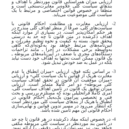
ارزیابی میزان همراستایی قانون موردنظر با اهداف و
بندهای سیاست کلی علاوه‌بر مغایرت‌سنجی است و
منطقاً در خصوص قوانین اختصاصی و مرتبط با یک
سیاست کلی موضوعیت می‌یابد.
2- ارزیابی مغایرت و مطابقت احکام قانونی با
سیاست‌های کلی، صرفاً از منظر اهداف کلی مندرج در
هر حکم امکان‌پذیر است. در بسیاری از موارد اینکه
اهداف ذکرشده در متن قانون تا چه حد به درستی
محقق شود، بسته به کیفیت و نحوه تنظیم مقررات و
آیین‌نامه‌های مرتبط خواهد بود به‌گونه‌ای‌که گاهی
به‌واسطه برخی مشکلات در اجرا ـ مانند تزاحمات
دستگاه‌های مجری یا ضعف در آیین‌نامه‌های مربوطه ـ
یک قانون ممکن است نه‌تنها به اهداف خود دست نیابد
بلکه در عمل به ضد خودش تبدیل شود.
3- بر اساس نکته فوق، ارزیابی «میزان انطباق یا عدم
مغایرت هریک از قوانین با یک سیاست کلی» و ارزیابی
«میزان موفقیت آن قانون در تحقق اهداف سیاست
کلی مربوطه» دو امر کاملاً متمایز است. ارزیابی
میزان توفیق یک قانون در تأمین اهداف سیاست کلی،
امری کاملاً فراتحلیلی بوده که مستلزم بررسی و بحث
فنی و تخصصی پیرامون یک‌به‌یک احکام قانونی در
انطباق با هریک از بندهای سیاست کلی موردنظر است
که انتظار می‌رود در مسیر تدوین قوانین و نهایی‌سازی
احکام قانونی این مهم تأمین شده باشد.
4- در خصوص اینکه مفاد ذکرشده در هر قانون تا چه حد
در تأمین بند موردنظر در سیاست کلی مربوطه مکفی
خواهد بود، نیز نمی‌توان ارزیابی دقیقی را ارائه نمود.