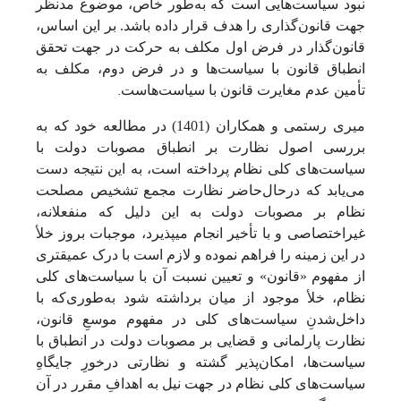
نبود سیاست‌هایی است که به‌طور خاص، موضوع مدنظر
جهت قانون‌گذاری را هدف قرار داده باشد. بر ‌این ‌اساس،
قانون‌گذار در فرض اول مکلف به حرکت در جهت تحقق
انطباق قانون با سیاست‌ها و در فرض دوم، مکلف به
.
تأمین عدم مغایرت قانون با سیاست‌هاست
میری رستمی و همکاران (1401) در مطالعه خود که به
بررسی اصول نظارت بر انطباق مصوبات دولت با
سیاست‌های کلی نظام پرداخته است، به این نتیجه دست
می‌یابد که در‌حال‌حاضر نظارت مجمع تشخیص مصلحت
نظام بر مصوبات دولت به این دلیل که منفعلانه،
غیراختصاصی و با تأخیر انجام می­پذیرد، موجبات بروز خلأ
در این زمینه را فراهم نموده و لازم است با درک عمیق­تری
از مفهوم «قانون» و تعیین نسبت آن با سیاست‌های کلی
نظام، خلأ موجود از میان برداشته شود به‌طوری‌که با
داخل‌شدنِ سیاست‌های کلی در مفهوم موسعِ قانون،
نظارت پارلمانی و قضایی بر مصوبات دولت در انطباق با
سیاست­‌ها، امکان­‌پذیر گشته و نظارتی درخورِ جایگاهِ
سیاست‌های کلی نظام در جهت نیل به اهدافِ مقرر در آن