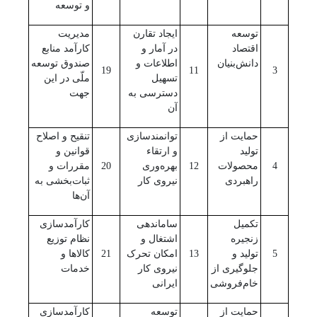
و توسعه
توسعه
ایجاد تقارن
مدیریت
اقتصاد
‌در آمار و
کارآمد منابع
دانش‌بنیان
اطلاعات و
صندوق توسعه
19
11
3
تسهیل
ملّی در این
دسترسی به
جهت
آن
حمایت از
توانمندسازی
تنقیح و اصلاح
تولید
و ارتقاء
قوانین و
4
محصولات
12
بهره‌وری
20
مقررات و
راهبردی
نیروی کار
ثبات‌بخشی به
آن‌ها
تکمیل
ساماندهی
کارآمدسازی
زنجیره
اشتغال و
نظام توزیع
5
تولید و
13
امکان تحرک
21
کالاها و
جلوگیری از
نیروی کار
خدمات
خام‌فروشی
ایرانی
حمایت از
توسعه
کارآمدسازی