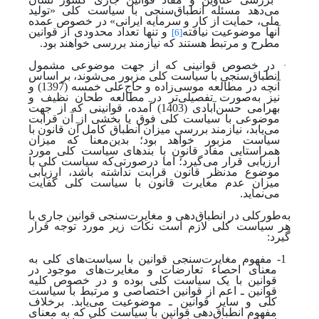
·
می‌دهد مسئله انطباق‌سنجی با سیاست کلی «تولید
ملی، حمایت از کار و سرمایه ایرانی» در خصوص عمده
آنها موضوعیت نیافته
و تنها تعداد محدودی از قوانین
[6]
مطرح و مرتبط هستند که نیازمند بررسی خواهند بود.
·
در خصوص قوانینی که از جهت موضوعی مشمول
انطباق‌سنجی با سیاست کلی مزبور می‌شوند، بر اساس
آنچه در مطالعه موسی‌زاده و حاج‌علی‌ خمسه (1397) و
نیز به‌صورت تفصیلی‌تر در مطالعه طحان نظیف و
بهرامی حسن‌آبادی (1403) آمده، قوانینی که از جهت
موضوعی با سیاست کلی فوق یا بخشی از آن قرابت
می‌یابد، نیازمند بررسی میزان انطباق کامل آن قانون با
سیاست مزبور خواهد بود؛ بدین‌معنا که میزان
همراستایی مفاد قانون با بندهای سیاست کلی مورد
ارزیابی قرار می‌گیرد؛ اما در‌صورتی‌که سیاست کلی با
موضوع مدنظر قانون قرابت نداشته باشد، ارزیابی
میزان عدم مغایرت قانون با سیاست کلی کفایت
می‌نماید.
به‌طورکلی در انطباق‌دهی و مغایرت‌سنجی قوانین جاری با
هر سیاست کلی لازم است نکات زیر مورد توجه قرار
گیرد:
1- مفهوم مغایرت‌سنجی قوانین با سیاست‌های کلی به
معنای احصاء تعارضات و مغایرت‌های موجود در
قوانین با یک سیاست کلی بوده و در خصوص کلیه
قوانین ـ اعم از قوانین اختصاصی و مرتبط با سیاست
کلی و سایر قوانین ـ موضوعیت می‌یابد. برخلاف
مفهوم انطباق‌دهی قوانین با سیاست کلی که به معنای