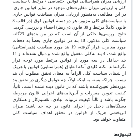
ارزیابی میزان همراستایی قوانین اختصاصی / مرتبط با سیاست
کلی و ارزیابی میزان مغایرت‌های موجود در سایر قوانین جاری.
در این مطالعه، به‌منظور ارزیابی میزان مطابقت قوانین جاری
با سیاست‌های کلی مزبور، هر دو دسته قوانین فوق (در قالب 8
قانون کاملاً مرتبط و 39 قانون ذی‌ربط) احصاء و بررسی گردید.
نتایج بررسی‌ها حاکی از آن است که در بین بندهای 23گانه
سیاست کلی مذکور، 10 بند در قوانین جاری بعضاً به دفعات
مورد مغایرت قرار گرفته، 19 بند مورد مطابقت (همراستایی)
واقع شده، 4 بند به‌کلی مغفول واقع شده و دنبال نشده‌اند و 11
بند حداقل در سه مورد از قوانین مرتبط مورد توجه قرار
نگرفته‌اند. نکته کلیدی آنکه انطباق (همراستایی) قوانین با هریک
از بندهای سیاست کلی الزاماً به معنای تحقق مطلوب آن بند
نیست. چراکه بسته به اینکه اولاً، چه عوامل دیگری در تحقق بند
موردنظر تعیین‌کننده باشند که در قانون دیده نشده است، ثانیاً،
کیفیت تدوین مقررات و آیین‌نامه‌های اجرایی قانون مربوطه
چگونه باشد و ثالثاً کیفیت ترتیبات نهادی، تقسیم‌کار و همکاری
دستگاه‌های دخیل در اجرای قانون در چه حد باشد؛ میزان
اثربخشی هریک از قوانین در تحقق اهداف سیاست کلی
متفاوت خواهد بود.
کلیدواژه‌ها