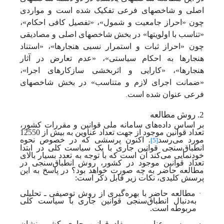
اصلی و شاخص‏های فرعی تفکیک شده است و مواردی
چون «احراز جامعیت و شمول»، «تفصیل کافی احکام»،
«تناسب با اولویت‏ها» در بخش شاخص‏های اصلی و مصادیقی
چون «احراز ثبات و استمرار نسبی هنجارها»، «استناد
هنجارها به احکام سیاستی»، «عدم تعارض در آثار
هنجارها»، «کارایی و اثربخشی سازکارهای اجرا»،
«ضمانت اجرای لازم و متناسب» در بخش شاخص‏های
.
فرعی عنوان شده است
2. روش مطالعه
بر اساس داده‌های سامانه ملی قوانین و مقررات کشور،
تعداد قوانین موجود از جهت تعداد عناوین به بیش از 12550
مورد می‌رسد
. اکنون پرسشی که در خصوص نحوه
[5]
انطباق‌سنجی قوانین جاری با یک سیاست کلی در ابتدا
خودنمایی می‌کند آن است که با توجه به تعدد بسیار بالای
تعداد قوانین موجود در کشور، روش انطباق‌سنجی در
مطالعه حاضر به چه صورت خواهد بود؟ در پاسخ به این
پرسش کلیدی، نکات زیر قابل ذکر است:
·
مطالعه حاضر با بهره‌گیری از روش توصیفی ـ تحلیلی
به‌دنبال انطباق‌سنجی قوانین جاری با سیاست کلی
مربوطه است.
بررسی عناوین و مفاد قوانین جاری کشور نشان