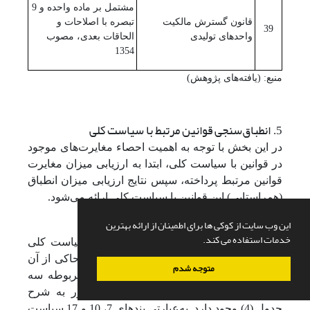
مشتمل بر ماده واحده و 9
قانون گسترش مالکیت
تبصره با اصلاحات و
39
واحدهای تولیدی
الحاقات بعدی، مصوب
1354
منبع: (یافته‌های پژوهش)
انطباق‌سنجی قوانین مرتبط با سیاست کلی
5.
در این بخش با توجه به اهمیت احصاء مغایرت‌های موجود
در قوانین با سیاست کلی، ابتدا به ارزیابی میزان مغایرت
قوانین مرتبط پرداخته، سپس نتایج ارزیابی میزان انطباق
(همراستایی) این قوانین با سیاست کلی ارائه می‌شود.
این وب سایت از کوکی ها برای اطمینان از ارائه بهترین
5-1. ارزیابی میزان مغایرت قوانین
خدمات استفاده می کند.
بررسی هشت قانون احصاءشده مرتبط با سیاست کلی
«تولید ملی، حمایت از کار و سرمایه ایرانی» حاکی از آن
متوجه شدم
است که در میان مواد دو مورد از قوانین مربوطه سه
مورد مغایرت با بندهای سیاست کلی مزبور به شرح
جدول (4) وجود دارد. به‌عبارتی بندهای 7، 10 و 17 سیاست