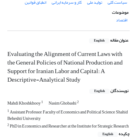
سیاست کلی
تولید ملی
کار و سرمایه ایرانی
انطباق قوانین
موضوعات
اقتصاد
عنوان مقاله
English
Evaluating the Alignment of Current Laws with
the General Policies of National Production and
Support for Iranian Labor and Capital: A
Descriptive-Analytical Study
نویسندگان
English
1
2
Mahdi Khoshkhooy
Nasim Ghobashi
1
Assistant Professor, Faculty of Economics and Political Science, Shahid
Beheshti University
2
PhD in Economics and Researcher at the Institute for Strategic Research
چکیده
English