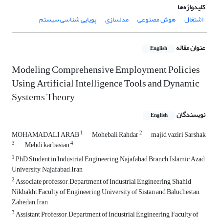
کلیدواژه‌ها
اشتغال
هوش مصنوعی
مدلسازی
پویایی شناسی سیستم
عنوان مقاله
English
Modeling Comprehensive Employment Policies
Using Artificial Intelligence Tools and Dynamic
Systems Theory
نویسندگان
English
1
2
MOHAMADALI ARAB
Mohebali Rahdar
majid vaziri Sarshak
3
4
, Mehdi karbasian
1
PhD Student in Industrial Engineering, Najafabad Branch, Islamic Azad
University, Najafabad, Iran
2
Associate professor, Department of Industrial Engineering, Shahid
Nikbakht Faculty of Engineering, University of Sistan and Baluchestan,
Zahedan, Iran
3
Assistant Professor, Department of Industrial Engineering, Faculty of