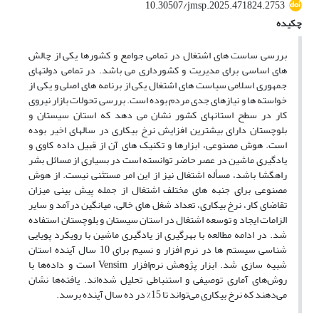
10.30507/jmsp.2025.471824.2753
چکیده
بررسی ساست های اشتغال در تمامی جوامع و کشورها یکی از چالش
های اساسی برای مدیریت و کشورداری می باشد. در تمامی دولتهای
جمهوری اسلامی سیاست های اشتغال یکی از برنامه های اصلی و یکی از
خواسته ها و نیازهای جدی مردم بوده است. بررسی تحولات بازار نیروی
کار در سطح استانهای کشور نشان می دهد که استان سیستان و
بلوچستان دارای بیشترین افزایش نرخ بیکاری در سالهای اخیر بوده
است. هوش مصنوعی، ابزارها و تکنیک های آن از قبیل داده کاوی و
یادگیری ماشین در عصر حاضر توانسته است در بسیاری از مسائل بشر
راهگشا باشد، مسأله اشتغال نیز از این امر مستثنی نیست. از هوش
مصنوعی برای جنبه های مختلف اشتغال از جمله پیش بینی میزان
تقاضای کار، نرخ بیکاری، تعداد شغل های خالی، میانگین درآمد و سایر
الزامات ایجاد و توسعه اشتغال در استان سیستان و بلوچستان استفاده
شد. در ادامه مطالعه با بهرگیری از یادگیری ماشین با رویکرد پویایی
شناسی سیستم ها در نرم افزار و نسیم برای 10 سال آینده استان
شبیه سازی شد. ابزار پژوهش نرم‌افزار Vensim است و داده‌ها با
روش‌های آماری توصیفی و استنباطی تحلیل شده‌اند. یافته‌ها نشان
می‌دهند که نرخ بیکاری می‌تواند تا 15% در ده سال آینده برسد.