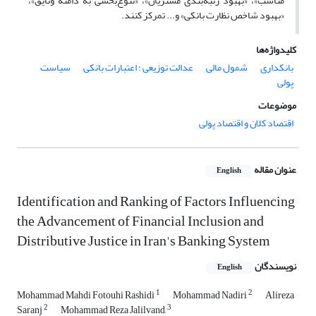
مناسب»، «بهبود رتبه‌بندی مشتریان»، «تنوع‌بخشی به دامنه وثایق»،
«بهبود شاخص نظارت بانکی» و... تمرکز کنند.
کلیدواژه‌ها
بانکداری
شمول مالی
عدالت توزیعی : اعتبارات بانکی
سیاست
پولی
موضوعات
اقتصاد کلان و اقتصاد پولی
عنوان مقاله
English
Identification and Ranking of Factors Influencing
the Advancement of Financial Inclusion and
Distributive Justice in Iran's Banking System
نویسندگان
English
1
2
Mohammad Mahdi Fotouhi Rashidi
Mohammad Nadiri
Alireza
2
3
Saranj
Mohammad Reza Jalilvand,