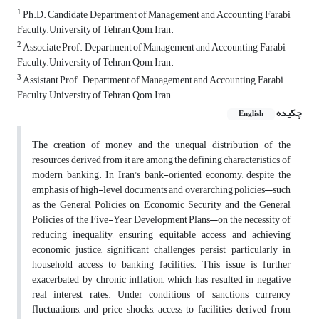
1
Ph.D. Candidate, Department of Management and Accounting, Farabi
Faculty, University of Tehran, Qom, Iran.
2
Associate Prof., Department of Management and Accounting, Farabi
Faculty, University of Tehran, Qom, Iran.
3
Assistant Prof., Department of Management and Accounting, Farabi
Faculty, University of Tehran, Qom, Iran.
چکیده
English
The creation of money and the unequal distribution of the
resources derived from it are among the defining characteristics of
modern banking. In Iran's bank-oriented economy, despite the
emphasis of high-level documents and overarching policies—such
as the General Policies on Economic Security and the General
Policies of the Five-Year Development Plans—on the necessity of
reducing inequality, ensuring equitable access, and achieving
economic justice, significant challenges persist, particularly in
household access to banking facilities. This issue is further
exacerbated by chronic inflation, which has resulted in negative
real interest rates. Under conditions of sanctions, currency
fluctuations, and price shocks, access to facilities derived from