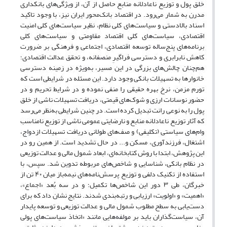
خلق پول و توزیع ناعادلانه منابع حاصل از آن، از ویژگی‌های بانکداری
مدرن به شمار می‌رود. در اقتصاد بانک‌محور ایران نیز، با وجود تاکید
اسناد بالادستی و سیاست‌های کلی نظام، نظیر سیاست‌های کلی امنیت
اقتصادی، سیاست‌های کلی اقتصاد مقاومتی و سیاست‌های کلی
برنامه‌های پنج‌ساله توسعه اقتصادی، اجتماعی و فرهنگی بر ضرورت
کاهش نابرابری و دسترسی فراگیرِ منصفانه، و تحقق عدالت اقتصادی؛
هم‌چنان چالش‌های بزرگی در این مسیر، به‌ویژه در زمینه دسترسی
خانوارها به تسهیلات بانکی وجود دارد. این مسئله در شرایطی است که
تورم مزمن، نرخ بهره حقیقی را منفی نموده و در شرایط تحریم و در
حضور نوسانات ارزی و شوک‌های قیمتی، دریافت تسهیلات ناشی از خلق
پول را به نوعی رانت تبدیل کرده است. در چنین شرایطی به‌نظر می‌رسد
که آثار توزیع ناعادلانه منابع و نارضایتی عمومی ناشی از توزیع نامناسب
وام‌های سیاستی (تکلیفی) و صف‌های طولانی دریافت تسهیلات ازدواج،
اشتغال، فرزندآوری، مسکن و... در حال تشدید است. از همین رو در
این پژوهش، ابتدا با روش کتابخانه‌ای، ابعاد شمول مالی و عدالت توزیعی
در نظام بانکی، شناسایی و شاخص‌های مربوطه تدوین شد. سپس، با
استفاده از تکنیک دلفی و توزیع پرسش‌نامه‌های نیمه‌باز میان ۴۰ تن از
خبرگان، طی ۳ دور این شاخص‌ها تکمیل؛ و در سه بُعد «اجماع»،
«اهمیت» و «اولویت» ارزیابی و رتبه‌بندی شدند. نتایج نشان داد که برای
دست‌یابی به سطح مطلوب شمول مالی و عدالت توزیعی و توسعه پایدار
آن، سیاست‌گذاران باید بر مولفه‌هایی مانند «اتخاذ سیاست‌های پولی