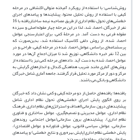
روش‌شناسی: با استفاده از رویکرد آمیخته متوالی اکتشافی در مرحله
کیفی با استفاده از روش تحلیل محتوا، پیشایندها و پیامدهای اجرای
خط‌مشی‌های تحول نظام اداری از طریق مصاحبه نیمه ساختاریافته با 16
نفر از خبرگان، احصاء شد، لذا در این مرحله چهار مقوله اصلی و سیزده
مقوله فرعی به دست آمد. در مرحلۀ کمی، برای اعتبارسنجی عوامل
احصاء شده، از روش دلفی کلاسیک استفاده شد، بدین‌صورت که
پرسشنامه‌ای براساس عوامل احصاء شده در مرحله کیفی، طراحی و در
بین 12 نفر خبره دانشگاهی، توزیع شد تا میزان اجماع آن‌ها در مورد
عوامل احصاء شده به دست آید. داده‌های مرحله کمی نیز با استفاده از
روش‌های آماری مانند ضریب هماهنگی کندال و اندازه‌های گرایش به
مرکز و دور از مرکز مورد تحلیل قرار گرفتند.جامعه آماری شامل خبرگان
دانشگاهی و بانکی می باشند.
یافته‌ها: یافته‌های حاصل از دو مرحله کیفی و کمی نشان داد که خبرگان
بر روی الگوی پایش اجرای خط‌مشی‌های تحول نظام اداری شامل
پیشایندهای درون سازمانی(اهداف و استراتژی‌های نظام اداری، فرهنگ
نظام اداری، عوامل مدیریتی و تصمیم‌گیری، عوامل ساختاری و فناوری
نظام اداری)، پیشایندهای برون سازمانی(عوامل اجتماعی، روندهای
سازمانی، عوامل سیاسی قانونی، عوامل فناورانه و عوامل اقتصادی)،
پایش خط‌مشی نظام اداری(پایش بهره وری و نتایج خط‌مشی) و پیامدهای
سازمانی و اجتماعی به اجماع رسیدند.