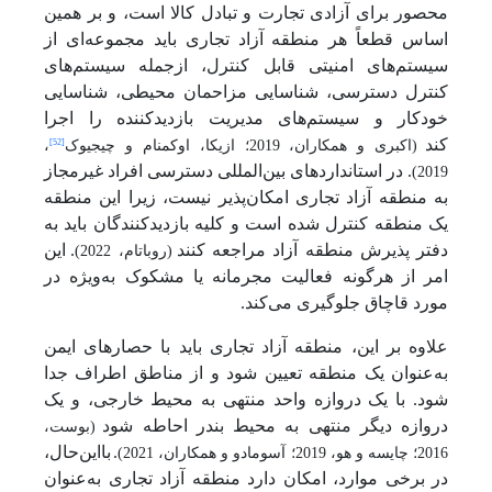
محصور برای آزادی تجارت و تبادل کالا است، و بر همین
اساس قطعاً هر منطقه آزاد تجاری باید مجموعه‌ای از
سیستم‌های امنیتی قابل کنترل، ازجمله سیستم‌های
کنترل دسترسی، شناسایی مزاحمان محیطی، شناسایی
خودکار و سیستم‌های مدیریت بازدیدکننده را اجرا
کند
[52]
(اکبری و همکاران، 2019؛ ازیکا، اوکمنام و چیجیوک
،
. در استانداردهای بین‌المللی دسترسی افراد غیرمجاز
2019)
به منطقه آزاد تجاری امکان‌پذیر نیست، زیرا این منطقه
یک منطقه کنترل شده است و کلیه بازدیدکنندگان باید به
دفتر پذیرش منطقه آزاد مراجعه کنند
.
این
(روباتام، 2022)
امر از هرگونه فعالیت مجرمانه یا مشکوک به‌ویژه در
مورد قاچاق جلوگیری می‌کند.
علاوه بر این، منطقه آزاد تجاری باید با حصارهای ایمن
به‌عنوان یک منطقه تعیین شود و از مناطق اطراف جدا
شود. با یک دروازه واحد منتهی به محیط خارجی، و یک
دروازه دیگر منتهی به محیط بندر احاطه شود
(بوست،
.
بااین‌حال،
2016؛ چایسه و هو، 2019؛ آسومادو و همکاران، 2021)
در برخی موارد، امکان دارد منطقه آزاد تجاری به‌عنوان