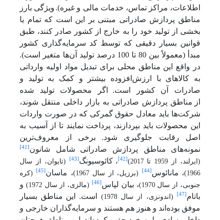
اطلاعات، مراکز تماس، خدمات مالی و غیره).
ویژگی بارز
مناطق پردازش صادراتی مبتنی بر این است که تمام یا
بخشی از تولید خود را به خارج از کشور صادر کنند، طبق
قوانین بسیار دقیقی که توسط کد سرمایه‌گذاری کشور
مبدأ (معمولاً بین 80 تا 100 درصد تولید آن‌ها متغیر است).
در واقع این مناطق محلی برای تبدیل مواد اولیه وارداتی
به کالاهای با ارزش‌افزوده بیشتر و کمک به تولید و
صادرات آن کشور است.
اگر محصولات تولید شده
از
مناطق پردازش صادراتی به بازار داخلی منتقل شوند،
شرکت‌ها باید معادل حقوق گمرکی که در صورت واردات
این محصولات باید بپردازند، پرداخت نمایند تا از آسیب به
اصل رقابت جلوگیری شود.
برخی از معروف‌ترین
[41]
نمونه‌های
مناطق پردازش صادراتی
شامل شانون
[43]
[42]
،
کائوسیونگ
(ایرلند، از 1959 تا 2017)
(تایوان، از سال
[45]
[44]
، مانائوس
، ماسان
1966)
(برزیل، از سال 1967)
(کره
[46]
، بیان لپاس
و
جنوبی، از سال 1970)
(مالزی، از سال 1972)
[47]
باتام
است. این
مناطق بسیار
(اندونزی، از سال 1978)
موفق بوده‌اند و هنوز هم هستند و سرمایه‌گذاران خارجی و
داخلی زیادی را به خود جذب کرده‌اند.
این مناطق همچنان