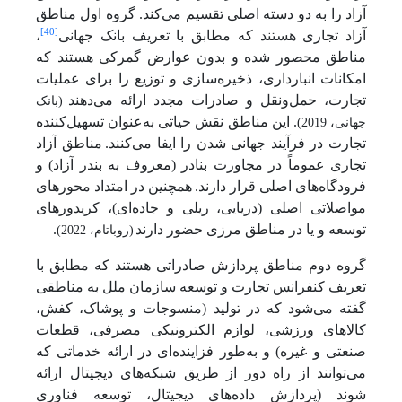
آزاد را به دو دسته اصلی تقسیم می‌کند. گروه اول مناطق
[40]
آزاد تجاری هستند که مطابق با تعریف بانک جهانی
،
مناطق محصور شده و بدون عوارض گمرکی هستند که
امکانات انبارداری، ذخیره‌سازی و توزیع را برای عملیات
تجارت، حمل‌ونقل و صادرات مجدد ارائه می‌دهند
(بانک
. این مناطق نقش حیاتی به‌عنوان تسهیل‌کننده
جهانی، 2019)
تجارت در فرآیند جهانی شدن را ایفا می‌کنند.
مناطق آزاد
تجاری عموماً در مجاورت بنادر (معروف به بندر آزاد) و
فرودگاه‌های اصلی قرار دارند.
همچنین در امتداد محورهای
مواصلاتی اصلی (دریایی، ریلی و جاده‌ای)، کریدورهای
توسعه و یا در مناطق مرزی حضور دارند
.
(روباتام، 2022)
گروه دوم مناطق پردازش صادراتی هستند که مطابق با
تعریف کنفرانس تجارت و توسعه سازمان ملل به مناطقی
گفته می‌شود که در تولید (منسوجات و پوشاک، کفش،
کالاهای ورزشی، لوازم الکترونیکی مصرفی، قطعات
صنعتی و غیره) و به‌طور فزاینده‌ای در ارائه خدماتی که
می‌توانند از راه دور از طریق شبکه‌های دیجیتال ارائه
شوند (پردازش داده‌های دیجیتال، توسعه فناوری