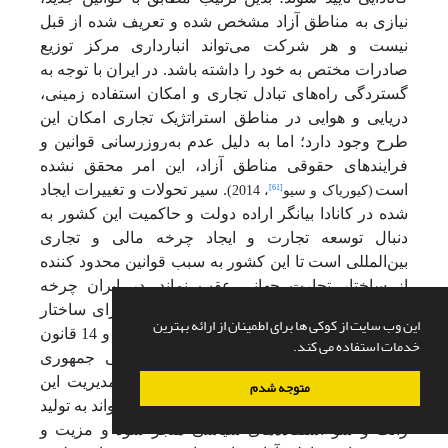
نیازی به مناطق آزاد مشخص شده و تعریف شده از قبل
نیست و هر شرکت می‌تواند انبارداری مرکز توزیع
صادرات مختص به خود را داشته باشد. در ایران با توجه به
گستردگی راه‌های تبادل تجاری و امکان استفاده زمینی،
دریایی و هوایی در مناطق استراتژیک تجاری امکان این
طرح وجود دارد؛ اما به دلیل عدم به‌روزرسانی قوانین و
فرایندهای حقوقی مناطق آزاد، این امر محقق نشده
است
. سیر تحولات و تغییرات ایجاد
[61]
(کیوریاک و سیو
، 2014)
شده در کانادا بیانگر اراده دولت و حاکمیت این کشور به
دنبال توسعه تجارت و ایجاد چرخه مالی و تجاری
بین‌المللی است تا این کشور به سبب قوانین محدود کننده
از ساختار تجارت جهانی عقب نماند. در ایران چرخه
مدیریت مناطق آزاد تجاری بسیار پیچیده و دارای ساختار
این وب سایت از کوکی ها برای اطمینان از ارائه بهترین
گسترده‌ای است، به‌طوری‌که در مواد 6، 7، 12 و 14 قانون
خدمات استفاده می کند.
چگونگی اداره مناطق آزاد تجاری - صنعتی جمهوری
اسلامی ایران، تعارضات مشهودی در نحوه مدیریت این
متوجه شدم
مناطق قابل مشاهده است. این تعارضات می‌تواند به تولید
رانت و سوءاستفاده‌های سیاسی منجر شود و مزیت و