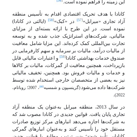
[56]
این زمینه را فراهم نموده است.
کانادا با هدف تحریک اقتصادی اقدام به تأسیس منطقه
[58]
[57]
آزاد تجاری «میرابل»
در «کبک»
(ایالتی در کانادا)
نموده است. در این طرح با ارائه بسته‌ای از مزایای
مالیاتی، شرکت‌های استراتژیک جذب شده و به توسعه
تجارت بین‌المللی کمک کرده‌اند. این مزایا شامل معافیت
از مالیات درآمد، مالیات بر سرمایه و سهم کارفرمایی در
[59]
صندوق خدمات بهداشتی کانادا
و اعتبارات مالیاتی قابل
بازپرداخت، همچنین معافیت از گمرکات، مالیات بر کالاها
و خدمات و مالیات فروش بود. همچنین، تخفیف مالیاتی
نیز به بعضی از متخصصان خارجی استخدام شده توسط
شرکت‌ها داده می‌شود
[60]
(گرینسپون و شمسیه
، 2007؛ روباتام،
.
2022)
در سال 2013، منطقه میرابل به‌عنوان یک منطقه آزاد
تجاری پایان یافت. قوانین جدیدی در کانادا مصوب شد که
به شرکت‌ها اجازه می‌دهد انبارهای مرکز توزیع صادرات
مستقل خود را تأسیس کنند و به‌عنوان انبارهای گمرکی
کانادایی تأیید شوند؛ بدین ترتیب مطابق با قوانین جدید،