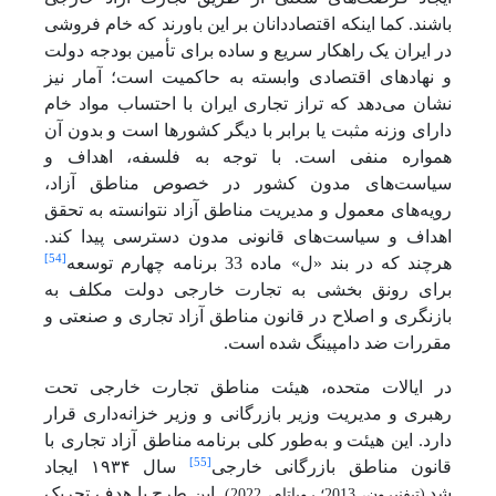
باشند. کما اینکه اقتصاددانان بر این باورند که خام فروشی
در ایران یک راهکار سریع و ساده برای تأمین بودجه دولت
و نهادهای اقتصادی وابسته به حاکمیت است؛ آمار نیز
نشان می‌دهد که تراز تجاری ایران با احتساب مواد خام
دارای وزنه مثبت یا برابر با دیگر کشورها است و بدون آن
همواره منفی است. با توجه به فلسفه، اهداف و
سیاست‌های مدون کشور در خصوص مناطق آزاد،
رویه‌های معمول و مدیریت مناطق آزاد نتوانسته به تحقق
اهداف و سیاست‌های قانونی مدون دسترسی پیدا کند.
[54]
هرچند که در بند «ل» ماده 33 برنامه چهارم توسعه
برای رونق بخشی به تجارت خارجی دولت مکلف به
بازنگری و اصلاح در قانون مناطق آزاد تجاری و صنعتی و
مقررات ضد دامپینگ شده است
.
در ایالات متحده، هیئت مناطق تجارت خارجی تحت
رهبری و مدیریت وزیر بازرگانی و وزیر خزانه‌داری قرار
دارد. این هیئت
و به‌طور کلی برنامه
مناطق آزاد تجاری با
[55]
قانون مناطق بازرگانی خارجی
سال ۱۹۳۴ ایجاد
شد
. این طرح با هدف تحریک
(تیفنبرون، 2013؛ روباتام، 2022)