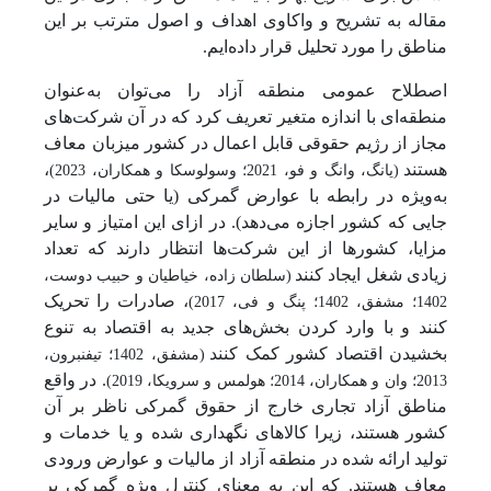
مقاله به تشریح و واکاوی اهداف و اصول مترتب بر این
مناطق را مورد تحلیل قرار داده‌ایم.
اصطلاح عمومی منطقه آزاد را می‌توان به‌عنوان
منطقه‌ای با اندازه متغیر تعریف کرد که در آن شرکت‌های
مجاز از رژیم حقوقی قابل اعمال در کشور میزبان معاف
هستند
،
(یانگ، وانگ و فو، 2021؛ وسولوسکا و همکاران، 2023)
به‌ویژه در رابطه با عوارض گمرکی (یا حتی مالیات در
جایی که کشور اجازه می‌دهد). در ازای این امتیاز و سایر
مزایا، کشورها از این شرکت‌ها انتظار دارند که تعداد
زیادی شغل ایجاد کنند
(سلطان زاده، خیاطیان و حبیب دوست،
، صادرات را تحریک
1402؛ مشفق، 1402؛ پنگ و فی، 2017)
کنند و با وارد کردن بخش‌های جدید به اقتصاد به تنوع
بخشیدن اقتصاد کشور کمک کنند
(مشفق، 1402؛
تیفنبرون،
. در واقع
2013؛
وان
و همکاران، 2014؛ هولمس و سرویکا، 2019)
مناطق آزاد تجاری خارج از حقوق گمرکی ناظر بر آن
کشور هستند، زیرا کالاهای نگهداری شده و یا خدمات و
تولید ارائه شده در منطقه آزاد از مالیات و عوارض ورودی
معاف هستند. که این به معنای کنترل ویژه گمرکی بر