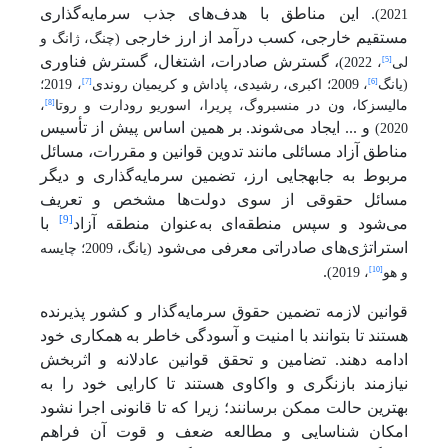
. این مناطق با هدف‌های جذب سرمایه‌گذاری
2021)
مستقیم خارجی، کسب درآمد از ارز خارجی
(چنگ، ژانگ و
، گسترش صادرات، اشتغال، گسترش فناوری
[5]
لی
، 2022)
[7]
[6]
(
یانگ
، 2009؛ اکبری، رشیدی، پاداش و کریمیان روندی
، 2019؛
[8]
مالیسزکا، ون در منسبروگ، پریرا، اسوریو رودارت و روتا
،
و ... ایجاد می‌شوند. بر همین اساس پیش از تأسیس
2020)
مناطق آزاد مسائلی مانند تدوین قوانین و مقررات، مسائل
مربوط به جابه­جایی ارز، تضمین سرمایه‌گذاری و دیگر
مسائل حقوقی از سوی دولت‌ها مشخص و تعریف
[9]
می‌شود و سپس منطقه‌ای به‌عنوان منطقه آزاد
با
استراتژی‌های صادراتی معرفی می‌شود
(یانگ، 2009؛
چایسه
.
[10]
و هو
، 2019
)
قوانین لازمه تضمین حقوق سرمایه‌گذار و کشور پذیرنده
هستند تا بتوانند با امنیت و آسودگی خاطر به همکاری خود
ادامه دهند. تضامین و تحقق قوانین عادلانه و اثربخش
نیازمند بازنگری و واکاوی هستند تا کارایی خود را به
بهترین حالت ممکن برسانند؛ زیرا که تا قانونی اجرا نشود
امکان شناسایی و مطالعه ضعف و قوت آن فراهم