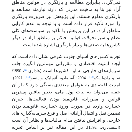
نمی‌گردد، بنابراین مطالعه و بازنگری در قوانین مناطق
آزاد نیز بنا به ماهیت مدرنی که دارند نیازمند مطالعه و
بازنگری مداوم هستند.
این پژوهش نیز ضرورت بازنگری
را مورد تأکید قرار داده است و با توجه به عدم کارایی
مناطق آزاد، در این پژوهش با تأکید بر سیاست‌های کلی
نظام و سیر تحولات قوانین حاکم بر مناطق آزاد در دیگر
کشورها به ضعف‌ها و نیاز بازنگری اشاره شده است.
تجربه کشورهای آسیای جنوب شرقی نشان داده است که
ایجاد امنیت اقتصادی و مقرراتی مهم‌ترین انگیزه جلب
سرمایه‌های خارجی به این کشورها است (
[11]
هاداری
، 1990؛
.
[13]
[12]
نم و رادولسکو
، 2004؛ آسامادو، آتویلیک و ینسو
، 2021)
امنیت اقتصادی به عوامل متعددی بستگی دارد که از آن
جمله می‌توان به ثبات پول ملی، تغییر نیافتن پی‌درپی
قوانین و مقررات، قانونمند بودن فعالیت‌ها، جبران
خسارت وارده در صورت ورود خسارت، قانونمند بودن
تضمین نقل و انتقال آزادانه اصل و فرع سرمایه‌گذاری‌های
خارجی و افزایش نیافتن مدام مالیات‌ها و نظایر آن است
. در این مقاله نیز بر اساس تجربه
(اسفندیاری، 1392)