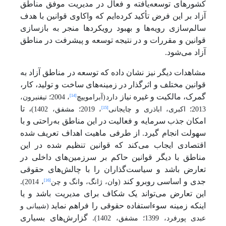
کشورهای توسعه‌یافته و فعال در مدیریت موفق مناطق
آزاد بر این فرض تأکید کرده‌ایم که واکاوی قوانین با هدف
سالم‌سازی رویه‌ها و بهبود رویکردها منجر به بازسازی
قوانین و مقررات و در نتیجه توسعه و پیشرفت در مناطق
آزاد می‌شود.
مشاهدات دیگر نیز نشان داده که توسعه در مناطق آزاد به
قوانین مختلف و اثرگذار در زمینه‌های ساخت و تولید، کار،
گمرک، مالکیت و غیره نیاز
[14]
دارد
(
آبراموییچ
، 2004؛ تیفنبرون،
،
تا
[15]
2013؛ اکبری، اباذری و چایجانی
، 2019؛ مشفق، 1402)
امکان جذب سرمایه و فعالیت در این مناطق به‌راحتی و با
سهولت انجام گیرد. از طرفی ماهیت اهداف تعریف شده
اقتصادی ایجاب می‌کند که قوانین تنظیم شده در این
مناطق با دیگر قوانین حاکم بر سرزمین‌های داخلی در
تعارض باشد و سیاست‌گذاران را با چالش‌های حقوقی
جدی و اساسی روبرو کند
.
[16]
(وان
، ژانگ، وانگ و چن
، 2014)
این تعارض می‌تواند یک شکاف برای مدیریت باشد و یا
اینکه زمینه سوءاستفاده حقوقی را فراهم نماید
(شیبانی و
. گزارش‌های بسیاری
عبدی پورفرد، 1399؛ مشفق، 1402)