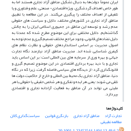
ایران عموماً دولت‌ها به دنبال تشکیل مناطق آزاد تجاری هستند اما به
طور خاص اهداف گردشگری، ویژه اقتصادی- صنعتی، علم و فناوری و یا
تلفیقی از اهداف مختلف را پیگیری می‌کنند. در این مطالعه با تطبیق
مناطق آزاد تجاری در کشورهای مختلف، دلایل و سیاست های حقوقی
عدم رشد و توسعه این مناطق در جمهوری اسلامی ایران را به چالش
گذاشته‌ایم. دلایل مختلفی برای این موضوع مطرح شده که عمدتا به
دلیل تضادهای قانونی، وجود مراجع مختلف تصمیم گیری و عدم توجه به
اصول مدیریت بر اساس استانداردهای حقوقی و نظارت نظام های
کیفری شناسایی شده اند. مدیریت مناطق آزاد نیازمند نگاه تجارت
جهانی و بهره وری از سرمایه های بین المللی است؛ بر این اساس باید
تجاری و با دید بهره برداری اقتصادی در این موضوع تصمیم گیری و
قانونگذاری کرد؛ از دیدگاه های سیاسی فاصله گرفت، زیرا که در نگاه
دنیا، مناطق آزاد تجاری یک محیط بین المللی و خارج از حاکمیت دولت ها
تلقی می شوند؛ یعنی هر ایده و تفکری و هر شخص حقیقی یا حقوقی با هر
ملیتی می تواند در آن مناطق به فعالیت آزادانه تجاری و اقتصادی
بپردازد.
کلیدواژه‌ها
تجارت آزاد
مناطق آزاد تجاری
بازنگری قوانین
سیاست‌گذاری کلان
مطالعه تطبیقی
20.1001.1.23452544.1404.13.49.6.2