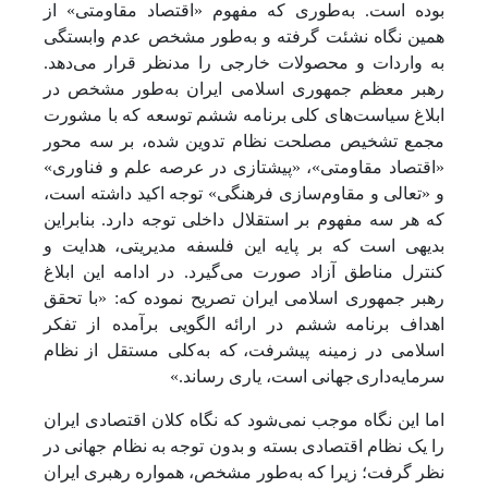
بوده است. به‌طوری که مفهوم «اقتصاد مقاومتی» از
همین نگاه نشئت گرفته و به‌طور مشخص عدم وابستگی
به واردات و محصولات خارجی را مدنظر قرار می‌دهد.
رهبر معظم جمهوری اسلامی ایران به‌طور مشخص در
ابلاغ سیاست‌های کلی برنامه ششم توسعه که با مشورت
مجمع تشخیص مصلحت نظام تدوین شده، بر سه محور
«اقتصاد مقاومتی»، «پیشتازی در عرصه علم و فناوری»
و «تعالی و مقاوم‌سازی فرهنگی» توجه اکید داشته است،
که هر سه مفهوم بر استقلال داخلی توجه دارد. بنابراین
بدیهی است که بر پایه این فلسفه مدیریتی، هدایت و
کنترل مناطق آزاد صورت می‌گیرد. در ادامه این ابلاغ
رهبر جمهوری اسلامی ایران تصریح نموده که: «با تحقق
اهداف برنامه
ششم در ارائه
الگویی برآمده از تفکر
اسلامی در زمینه پیشرفت،
که به‌کلی مستقل از
نظام
سرمایه‌داری
جهانی است، یاری رساند.»
اما این نگاه موجب نمی‌شود که نگاه کلان اقتصادی ایران
را یک نظام اقتصادی بسته و بدون توجه به نظام جهانی در
نظر گرفت؛ زیرا که به‌طور مشخص، همواره رهبری ایران