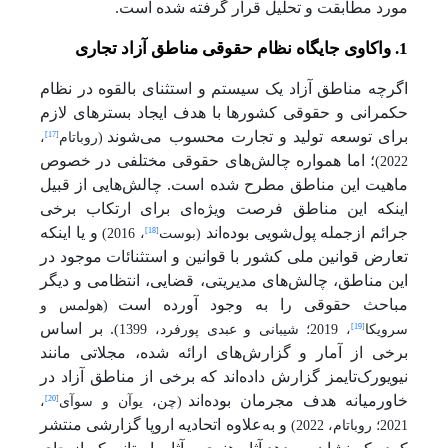
مورد مطابقت و تحلیل قرار گرفته شده است.
1. واکاوی جایگاه نظام حقوقی مناطق آزاد تجاری
اگرچه مناطق آزاد یک سیستم و استثنای بالقوه در نظام
حکمرانی و حقوقی کشورها با هدف ایجاد بسترهای لازم
برای توسعه تولید و تجارت محسوب می‌شوند
[17]
(روباتام
،
؛ اما همواره چالش‌های حقوقی مختلفی در خصوص
2022)
ماهیت این مناطق مطرح شده است. چالش‌هایی از قبیل
اینکه این مناطق فرصت ویژه‌ای برای ارتکاب برخی
جرائم ازجمله پول‌شویی بوده‌اند
و یا اینکه
[18]
(بوست
، 2016)
تعارض قوانین ملی کشور با قوانین و استثنائات موجود در
این مناطق، چالش‌های مدیریتی، قضایی، انتظامی و دیگر
مباحث حقوقی را به وجود آورده است
(هولمس و
. بر اساس
[19]
سرویکا
، 2019؛ شیبانی و عبدی پورفرد، 1399)
برخی از آمار و گزارش‌های ارائه شده، مجلاتی مانند
نیویورک‌تایمز گزارش داده‌اند که برخی از مناطق آزاد در
خاورمیانه هدف مجرمان بوده‌اند
[20]
(چن، یوآن و سوآی
،
و به‌علاوه اتحادیه اروپا گزارشی منتشر
2021؛ روباتام، 2022)