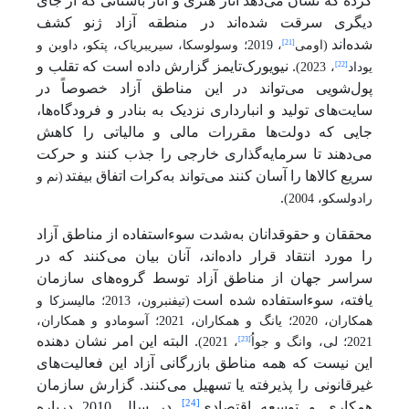
کرده که نشان می‌دهد آثار هنری و آثار باستانی که از جای
دیگری سرقت شده‌اند در منطقه آزاد ژنو کشف
شده‌اند
[21]
(اومی
، 2019؛ وسولوسکا، سیریبریاک، پتکو، داوبن و
. نیویورک‌تایمز گزارش داده است که تقلب و
[22]
یوداد
، 2023)
پول‌شویی می‌تواند در این مناطق آزاد خصوصاً در
سایت‌های تولید و انبارداری نزدیک به بنادر و فرودگاه‌ها،
جایی که دولت‌ها مقررات مالی و مالیاتی را کاهش
می‌دهند تا سرمایه‌گذاری خارجی را جذب کنند و حرکت
سریع کالاها را آسان کنند می‌تواند به‌کرات اتفاق بیفتد
(نم و
.
رادولسکو، 2004)
محققان و حقوقدانان به‌شدت سوءاستفاده از مناطق آزاد
را مورد انتقاد قرار داده‌اند، آنان بیان می‌کنند که در
سراسر جهان از مناطق آزاد توسط گروه‌های سازمان
یافته، سوءاستفاده شده است
(تیفنبرون، 2013؛ مالیسزکا و
همکاران، 2020؛ یانگ و همکاران، 2021؛ آسومادو و همکاران،
. البته این امر نشان دهنده
[23]
2021؛ لی، وانگ و جواُ
، 2021)
این نیست که همه مناطق بازرگانی آزاد این فعالیت‌های
غیرقانونی را پذیرفته یا تسهیل می‌کنند. گزارش سازمان
[24]
همکاری و توسعه اقتصادی
در سال 2010 درباره