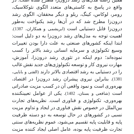
واقع در پاسخ به کاستی‌های متعدد الگوی نئوکلاسیک،
رومر، لوکاس، کینگ، ربلو و دیگر محققان، الگوی رشد
درون‌زا مطرح شد که در آن‌ها رشد یکنواخت به‌طور
درون‌زا قابل دستیابی است
.
(ابریشمی و همکاران، 1387)
اهمیت توجه به مدل‌های رشد درون‌زا به دو دلیل است:
ابتدا اینکه کشورهای صنعتی به علت دارا بودن تغییرات
وسیع تکنولوژی و سرمایه انسانی رشد بالاتر را کسب
نموده‌اند؛ دوم اینکه در تئوری رشد درون‌زا، آموزش،
مهارت نیروی کار و توسعه تکنولوژی‌های جدید نقش غالب
را در دستیابی به رشد اقتصادی بالاتر دارند
(الفتی و بابایی،
. بنابراین نیروی پیشران رشد درون‌زا در اقتصاد،
1381)
بهره‌وری است و نمود واقعی آن در کسب مزیت صادراتی
است
. یکی از عوامل تعیین­کننده
(شافعی و بستان، 1402)
بهره‌وری، تکنولوژی و فناوری است. نظریه‌های تجارت
بین‌الملل در خصوص نقش فناوری در ایجاد و تداوم مزیت
نسبی در کشورهای در حال توسعه به دو دسته ظرفیت
پایه و قابلیت پایه تقسیم می‌شود، عموم نظریه‌های سنتی
تجارت ظرفیت پایه بوده، عامل اصلی ایجاد کننده مزیت