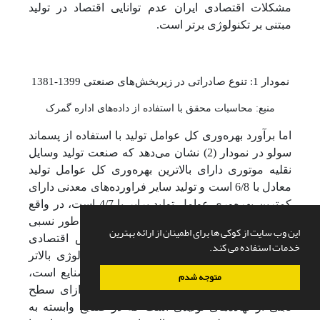
مشکلات اقتصادی ایران عدم توانایی اقتصاد در تولید
مبتنی بر تکنولوژی برتر است.
نمودار 1: تنوع صادراتی در زیربخش‌های صنعتی 1399-1381
منبع: محاسبات محقق با استفاده از داده‌های اداره گمرک
اما برآورد بهره‌وری کل عوامل تولید با استفاده از پسماند
سولو در نمودار (2) نشان می‌دهد که صنعت تولید وسایل
نقلیه موتوری دارای بالاترین بهره‌وری کل عوامل تولید
معادل با 6/8 است و تولید سایر فراورده‌های معدنی دارای
کمترین بهره‌وری عوامل تولید برابر با 4/7 است، در واقع
اگرچه تنوع صادراتی در بخش صنایع غذایی به‌طور نسبی
این وب سایت از کوکی ها برای اطمینان از ارائه بهترین
بالاتر بوده است؛ اما بهره‌وری در این بخش اقتصادی
خدمات استفاده می کند.
نسبت به بخش‌های مربوط به صنایع با تکنولوژی بالاتر
کمتر است. آنچه تعیین کننده بهره‌وری در صنایع است،
متوجه شدم
تکنولوژی تولیدی و میزان بازدهی تولید به ازای سطح
ثابتی از نهاده‌های تولیدی است که در صنایع وابسته به