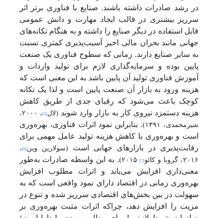
در رشد صادرات داشته باشند. صنایع با فناوری برتر اثر
سرریز بیشتری در قالب ایجاد مهارت و دانش عمومی
قابل استفاده در دیگر صنایع را داشته و به هنگام تکانه‌های
جهانی مانند بحران مالی اخیر آسیب‌پذیری کمتری نسبت
به سایر صنایع دارند. زمانی که سطوح فناوری یک صنعت
پایین بوده و سرمایه‌گذاری لازم برای تولید واردات و
آموزش فناوری تولید آن پایین باشد به این معنی است که
هزینه ورود به بازار آن صنعت پایین است و لذا یک تکانه
کوچک باعث می‌شود که رقبای جدی از طریق کاهش
هزینه دستمزد نیروی کار به بازار وارد شوند
(لال
، ۲۰۰۰،
[5]
. بنابراین نمود اثرات فناوری، بهره‌وری
شیرمحمدی، ۱۳۹۱)
است و بهره‌وری با کاهش هزینه تولید عامل مهمی برای
رقابت‌پذیری در بازارهای جهانی است
(سولارین وین
،
[6]
. به این واسطه صادرات به‌طور
۲۰۱۶، گروبا و کائو
۲۰۱۵)
[7]
معنی‌داری افزایش می‌یابد و اثرات مطلوب افزایش
بهره‌وری زمانی در اقتصاد دارای نمود واقعی است که به
سهولت در بین بخش‌های اقتصادی سرریز شده و تنوع در
مزیت را افزایش دهد، چراکه اثرات مثبت بهره‌وری بر
صادرات شرط لازم را برای مطلوب بودن را دارا است؛