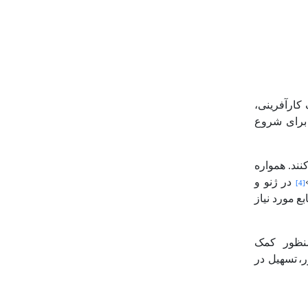
 کارآفرینی،
 برای شروع
نند. همواره
در
ژنو
و
[4]
بع
مورد نیاز
منظور کمک
،
تسهیل در