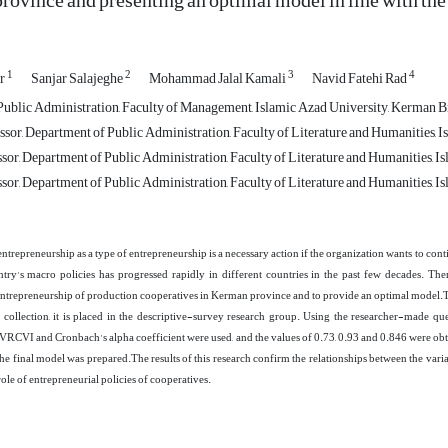
rovince and presenting an optimal model in line with the 
1
2
3
4
ur
Sanjar Salajeghe
Mohammad Jalal Kamali
Navid Fatehi Rad
Public Administration, Faculty of Management, Islamic Azad University, Kerman B
ssor, Department of Public Administration, Faculty of Literature and Humanities, 
ssor, Department of Public Administration, Faculty of Literature and Humanities, 
ssor, Department of Public Administration, Faculty of Literature and Humanities, 
ntrepreneurship as a type of entrepreneurship is a necessary action if the organization wants to cont
ntry's macro policies has progressed rapidly in different countries in the past few decades. Ther
entrepreneurship of production cooperatives in Kerman province and to provide an optimal model.Th
 collection, it is placed in the descriptive-survey research group. Using the
researcher-made
que
CVR,CVI and Cronbach's alpha coefficient were used, and the values of 0.73, 0.93 and 0.846 were ob
the final model was prepared.
The results of this research confirm the relationships between the var
 role of entrepreneurial policies of cooperatives.