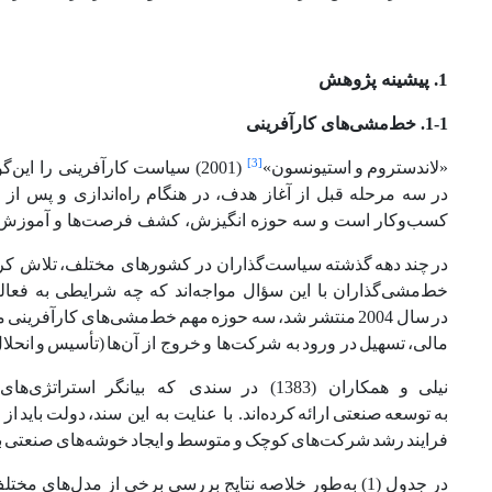
1. پیشینه پژوهش
1-1. خط‌مشی‌های کارآفرینی
[3]
«لاندستروم
و
استیونسون»
(2001) سیاست کارآفرینی را ای
در سه مرحله قبل از آغاز هدف، در هنگام راه‌اندازی و پس از 
کسب‌وکار است و سه حوزه انگیزش، کشف فرصت‌ها و آموزش مهارت
در
چند
دهه
گذشته
سیاست‌گذاران در کشورهای مختلف،
تلاش کرد
خط‌مشی‌گذاران
با
این
سؤال
مواجه‌اند
که
چه
شرایطی
به
فعال
در
سال
2004
منتشر
شد،
سه
حوزه
مهم
خط‌مشی‌های
کارآفرینی
م
مالی،
تسهیل
در ورود
به شرکت‌ها و
خروج از آن‌ها
(تأسیس
و
انحلا
نیلی
و
همکاران (1383) در
سندی که بیانگر
استراتژی‌های
به
توسعه
صنعتی
ارائه
کرده‌اند. با عنایت به این سند،
دولت
باید
از 
فرایند
رشد
شرکت‌های
کوچک
و
متوسط
و
ایجاد
خوشه‌های
صنعتی
ب
در جدول (1) به‌طور خلاصه نتایج بررسی برخی از مدل‌های مختلف مرتبط با خط‌مشی‌های کارآفرینی بیان گردیده است: