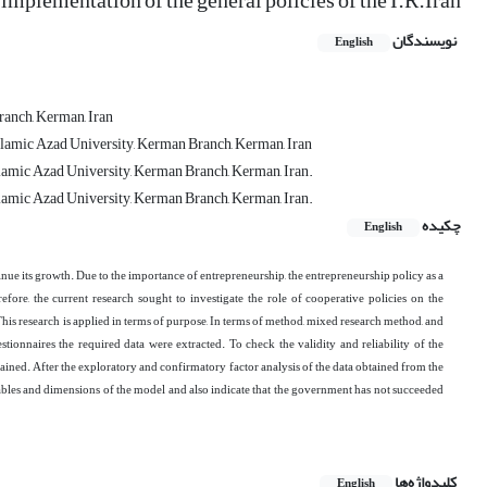
implementation of the general policies of the I.R.Iran
نویسندگان
English
ranch, Kerman, Iran
Islamic Azad University, Kerman Branch, Kerman, Iran
Islamic Azad University, Kerman Branch, Kerman, Iran.
Islamic Azad University, Kerman Branch, Kerman, Iran.
چکیده
English
inue its growth. Due to the importance of entrepreneurship, the entrepreneurship policy as a
efore, the current research sought to investigate the role of cooperative policies on the
is research is applied in terms of purpose
,
In terms of method, mixed research method
,
and
stionnaires the required data were extracted.
To check the validity and reliability of the
tained.
After the exploratory and confirmatory factor analysis of the data obtained from the
iables and dimensions of the model and also indicate that the government has not succeeded
کلیدواژه‌ها
English