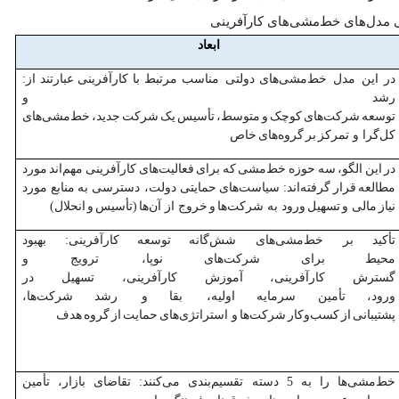
ابعاد
در این مدل خط‌مشی‌های
دولتی مناسب
مرتبط
با
کارآفرینی
عبارتند
از:
رشد و
توسعه
شرکت‌های
کوچک
و
متوسط،
تأسیس
یک
شرکت
جدید،
خط‌مشی‌های
کل‌گرا و تمرکز
بر
گروه‌های
خاص
در
این
الگو،
سه
حوزه
خط‌مشی
که
برای
فعالیت‌های
کارآفرینی
مهم‌اند
مورد
مطالعه
قرار
گرفته‌اند: سیاست‌های
حمایتی دولت، دسترسی به
منابع مورد
نیاز
مالی و
تسهیل
ورود به شرکت‌ها
و
خروج از آن‌ها
(تأسیس
و
انحلال)
تأکید بر خط‌مشی‌های شش‌گانه
توسعه
کارآفرینی: بهبود
محیط
برای
شرکت‌های
نوپا، ترویج و
گسترش
کارآفرینی،
آموزش
کارآفرینی،
تسهیل
در
ورود،
تأمین
سرمایه
اولیه، بقا
و رشد
شرکت‌ها،
پشتیبانی
از
کسب‌وکار
شرکت‌ها
و استراتژی‌های
حمایت
از
گروه
هدف
خط‌مشی‌ها را به 5 دسته تقسیم‌بندی می‌کنند: تقاضای بازار، تأمین