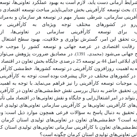
رایط
آرمانی
دست
یابد، لازم
است
به
بهبود
عملکرد تعاونی‌ها،
توسع
.
بحث
توسعه کارآفرینی
بخش
جدایی‌ناپذیر
مباحث
توسعه اقتصادی
د
فرینی
سازمانی،
شرطی بسیار مهم
در
توسعه
هر
سازمان
و
به‌مرات
رو
در
کشورهای
مختلف
توجه
ویژه‌ای
به کارآفرینی
س
ب برای
توسعه کارآفرینی
سازمانی
در
تعاونی‌ها،
از
ت
تحقق این
امر،
گسترش
نوآوری
و
خلاقیت،
بهبود
سطح
اشتغال
رقابت
اقتصادی
در
عرصه
جهانی
و
توسعه کشور
را
موجب
خو
جهانی
می‌شود
. در مصادیق ضرورت پژوهش می‌توان 
(محمدی، 1391)
سیاست‌های کلان ادوار مختلف کشور و علی‌الخصوص سیاست‌های ابلاغی اصل 44 بر توسعه 25 درصدی جایگاه 
ه
به
اهمیت روزافزون کارآفرینی در توسعه کشورها، خط‌مشی
کارآفر
در
کشورهای
مختلف در
حال
پیشرفت
بوده
است. توجه به کارآفرینی
، موجبات توسعه کارآفرینی را نیز فراهم می‌نماید.
با توجه به اهمی
، تحقیق حاضر به دنبال بررسی نقش خط‌مشی‌های تعاون در کارآفری
واند در امر اشتغال‌زایی و جایگاه و نقش تعاونی‌ها در اقتصاد ملی تأثی
کارآفرینی تعاونی‌ها بر کارآفرینی سازمانی تعاونی‌های تولیدی ا
 تحقیق به دنبال پاسخ به سؤالات فرعی همچون موارد ذیل است:
وض
نه است؟ خط‌مشی‌های تعاون در تعاونی‌های تولیدی استان کرمان
شی‌های تعاون با کارآفرینی سازمانی تعاونی‌های تولیدی استان ک
نی تعاونی‌های تولیدی استان کرمان چگونه است؟