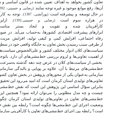
تعاون
کشور
بخواهد به
اهداف تعیین شده
در
قانون
اساسی
و
ش
آن‌ها،
رفع
موانع
موجود
و غیره
توجه
نمایند
(رضایی و حسینی، 1392)
در
حال
توسعه و پیشرفته
است
. توجه به کارآ
(پورآتشی، 1387)
در
هزاره
سوم
است
. ازاین‌
(رضایی
و حسینی،1392)
کارآفرینان
شده
و
تقویت
و
ایجاد
بستر
مناس
ابزارهای
پیشرفت
اقتصادی
کشورها،
به‌حساب
می‌آید. در
صور
رفاه
اجتماعی،
افزایش
کمی
و
کیفی
تولید،
افزایش
مزیت
از
طرفی
سبب
رسیدن
بخش
تعاون
به
جایگاه
واقعی
خود
در
سطح 
از اهمیت تعاونی‌ها و لزوم بررسی خط‌مشی‌های آن دارد. باتوج
بخشی
از
سیاست‌های
کلان
در
عرض
چند
دهه گذشته
به‌سرعت
خط‌مشی‌های مرتبط با آن، علاوه بر پویایی و بالندگی سازمانی
سازمانی به‌عنوان یکی از محورهای پژوهش در بخش تعاون کشور
تعاونی‌های تولیدی استان کرمان است که امید می‌رود این تحقیق بت
بنابراین سؤال اساسی این پژوهش این است که نقش خط‌مشی‌های 
چیست و چه مدل مطلوبی را می‌توان ارائه نمود؟ همچنین این
خط‌مشی‌های تعاون در تعاونی‌های تولیدی استان کرمان چگو
وضعیت اجرای این خط‌مشی‌ها چگونه است؟ رابطه بین نقش خط‌م
است؟ رابطه بین اجرای خط‌مشی‌های تعاون با کارآفرینی سازما