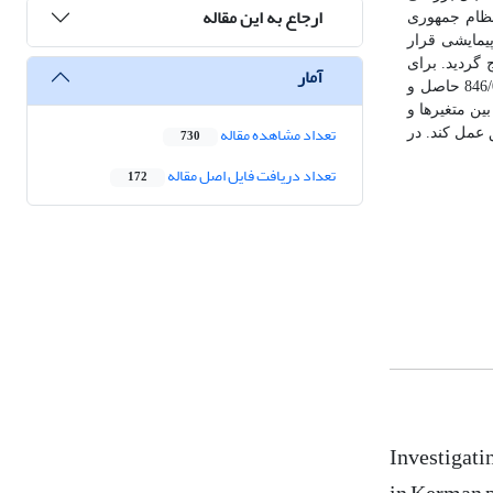
ارجاع به این مقاله
نظام جمهوری
یمایشی قرار
 گردید.
برای
آمار
بررسی روایی و پایایی ابزار تحقیق از ضریب نسبی و شاخص روایی محتوا و ضریب آلفای کرونباخ بهره‌گیری شد که به ترتیب مقادیر 73/0، 93/0 و 846/0 حاصل و
ین متغیرها و
تعداد مشاهده مقاله
 عمل کند.
در
730
تعداد دریافت فایل اصل مقاله
172
Investigati