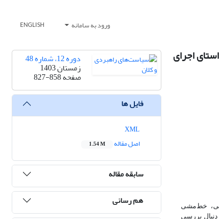
ورود به سامانه
ENGLISH
استای اجرای
دوره 12، شماره 48
زمستان 1403
صفحه
827-858
فایل ها
XML
اصل مقاله
1.54 M
سابقه مقاله
هم رسانی
نی، خط‌مشی
دنبال بررسی