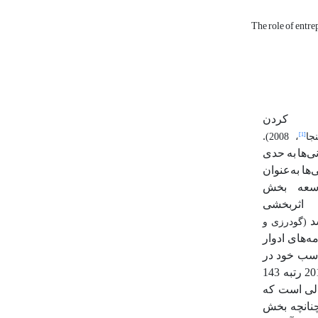
The role of entre
کردن
.
[1]
نجا
، 2008)
ی‌ها
به
حدی
‌ها
به‌عنوان
سعه بخش
اثربخشی
د
(گودرزی و
مه‌های ادوار
اسب خود در
در سال 2018 رتبه 143
الی است که
انچه
بخش