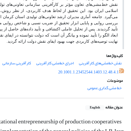
نقش خط‌مشی‌های تعاون مؤثر بر کارآفرینی سازمانی تعاونی‌های تو
اسلامی ایران بود.
این تحقیق از لحاظ هدف کاربردی، از نظر روش، ت
می‌گیرد. جامعه آماری
مدیران ارشد تعاونی‌های تولیدی استان کرمان ان
تأیید گردیدند.
پس از تحلیل عاملی اکتشافی و تأیید داده‌های حاصل از پر
ابعاد الگو را تأیید نموده و بیانگر آن است که
دولت نتوانسته در ایفای ن
نهایت توصیه‌های کاربردی جهت بهبود ایفای نقش دولت ارائه گردید.
کلیدواژه‌ها
نقش خط‌مشی‌های کارآفرینی
اجرای خط‌مشی کارآفرینی
کارآفرینی سازمانی
20.1001.1.23452544.1403.12.48.4.1
موضوعات
خط مشی گذاری عمومی
عنوان مقاله
English
izational entrepreneurship of production cooperatives