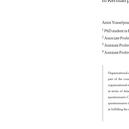
in Kerman p
Amin Yousefpo
1
PhD student in 
2
Associate Profe
3
Assistant Profe
4
Assistant Profe
Organizational e
part of the cou
organizational 
in terms of data
questionnaire
, 
questionnaires, 
in fulfilling the