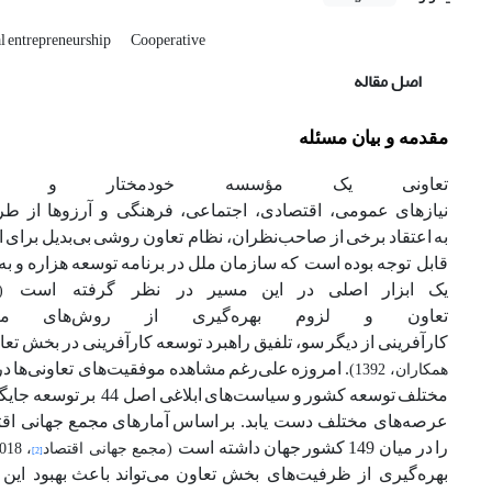
l entrepreneurship
Cooperative
اصل مقاله
مقدمه و بیان مسئله
تعاونی
یک
مؤسسه خودمختار
و
نیازهای
عمومی،
اقتصادی،
اجتماعی،
فرهنگی
و
آرزوها
از
طر
به
اعتقاد
برخی
از
صاحب‌نظران،
نظام تعاون
روشی
بی‌بدیل
برای
ا
قابل توجه
بوده
است که
سازمان
ملل
در
برنامه
توسعه
هزاره
و
به
یک
ابزار
اصلی
در
این
مسیر
در نظر گرفته است
(
تعاون
و
لزوم
بهره‌گیری
از
روش‌های
م
کارآفرینی
از
دیگر
سو،
تلفیق
راهبرد
توسعه
کارآفرینی
در
بخش
تعا
.
امروزه
علی‌رغم
مشاهده
موفقیت‌های تعاونی‌ها
در
همکاران، 1392)
مختلف
توسعه
کشور
و
سیاست‌های
ابلاغی
اصل 44 بر
توسعه
جایگا
عرصه‌های مختلف دست یابد. بر
اساس
آمارهای
مجمع جهانی اقت
را
در
میان 149
کشور
جهان
داشته است
(مجمع جهانی اقتصاد
، 2018)
[2]
بهره‌گیری از ظرفیت‌های بخش
تعاون
می‌تواند
باعث
بهبود ای