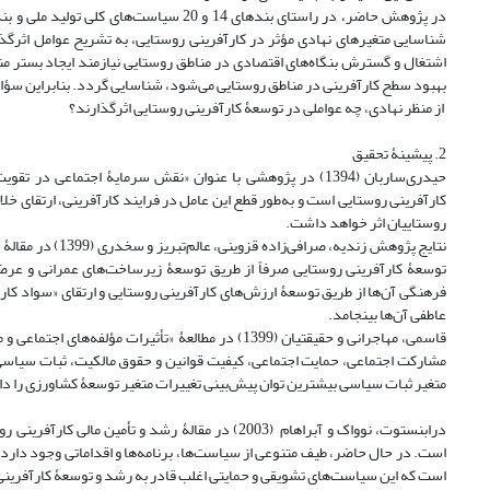
شناسایی متغیرهای نهادی مؤثر در کارآفرینی روستایی، به تشریح عوامل اثرگذا
اشتغال و گسترش بنگاه‌های اقتصادی در مناطق روستایی نیازمند ایجاد بستر من
بهبود سطح کارآفرینی در مناطق روستایی می‌شود، شناسایی گردد. بنابراین سؤا
از منظر نهادی، چه عواملی در توسعۀ کارآفرینی روستایی اثرگذارند؟
2. پیشینۀ تحقیق
حیدری‌ساربان (1394) در پژوهشی با عنوان «نقش سرمایۀ اجتماع
کارآفرینی روستایی است و به‌طور قطع این عامل در فرایند کارآفرینی، ارتقای خلاق
روستاییان اثر خواهد داشت.
نتایج پژوهش زندی
توسعۀ کارآفرینی روستایی صرفاً از طریق توسعۀ زیرساخت‌های عمرانی و عرضۀ
فرهنگی آن‌ها از طریق توسعۀ ارزش‌های کارآفرینی روستایی و ارتقای «سواد کا
عاطفی آن‌ها بینجامد.
قاسمی، مهاجرانی و حقیقتیان (1399) در مطالعۀ «تأثیر
مشارکت اجتماعی، حمایت اجتماعی، کیفیت قوانین و حقوق مالکیت، ثبات سیاسی
متغیر ثبات سیاسی بیشترین توان پیش‌بینی تغییرات متغیر توسعۀ کشاورزی را د
درابنستوت، نوواک و آبراهام (2003) در مقالۀ رشد 
است. در حال حاضر، طیف متنوعی از سیاست‌ها، برنامه‌ها و اقداماتی وجود دارد که
است که این سیاست‌های تشویقی و حمایتی اغلب قادر به رشد و توسعۀ کارآفرینی