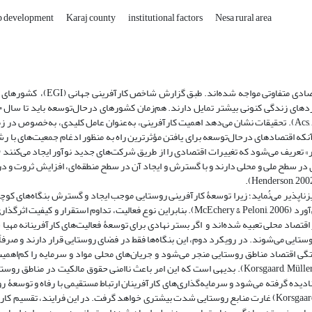
p development
Karaj county
institutional factors
Nesa rural area
در اقتصاد جهانی، کشورهای توسعه‌یافته و درحال‌توسعه با چالش‌های رشد اقتصادی
سه‌میلیارد شغل جدید برای جمعیت جوان خود ایجاد کنند (Acs, Autio & Szerb, 2014). تحقیقات نشان می‌دهد اهمیت کارآفرینی، به‌عنوان عامل کلیدی، 
نکه اقتصادهای درحال‌توسعه برای یافتن مؤثرترین راه به منظور ادغام جمعیت‌های با ر
ی در سطح ملی و محلی دارند و با گسترش و ایجاد آن در سطح منطقه‌ای، افزایش ثروت و د
ناپذیر می‌نُماید؛ زیرا توسعۀ کارآفرینی روستایی موجب ایجاد و گسترش بنگاه‌های کو
مناطق روستایی می‌شود و زمینۀ شکوفایی اقتصادی مناطق روستایی را فراهم می‌آورد (McEchery & Peloni, 2006). بنابراین نوع فعالیت، تداوم اس
صاد محلی تعبیه شده‌اند و اگر بستر نهادی برای توسعۀ فعالیت‌های کارآفرینانه مهیا 
ایی می‌شوند. در رویکرد دوم، این بنگاه‌ها فقط در فضای روستایی قرار دارند و صرفاً 
گی اقتصاد مناطق روستایی منجر می‌شود و جریان‌های محلی مواد و سرمایه را کم‌اهمی
خود، موجب بهره‌برداری غیرعقلایی از منابع روستایی می‌شود (Korsgaard, Müller & Tanvig, 2015). بدیهی است که این امر باعث ناامنی حقوق مال
رینانه نادیده گرفته می‌شود و سرمایه‌گذاری‌های کارآفرینان ارتباط مستقیمی با رفاه و توسعۀ
داشت و از سوی دیگر به‌علت استفادۀ ارزان از زمین و منابع روستا (Korsgaard et al., 2015) غارت منابع روستایی شدت بیشتری خواهد گرفت. در این فرا