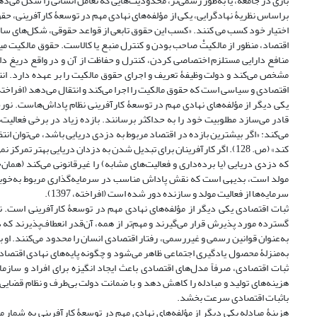
بازی در جامعه، یا به‌طور رسمی‌تر، محدودیت‌هایی که تعامل انسانی را شکل می‌دهند» تعریف ک
براساس نظریۀ نهادگرایی، یکی از مؤلفه‌های نهادی مهم در توسعۀ کارآفرینی، حقوق م
اقتصاد، منظور از مالکیتْ صاحب بودن و کنترل منبع یا کالاست. حقوق مالکیت می
منافع دارایی مستلزم اختصاصی کردن، کنترل و حفاظت از آن و در واقع دریغ دا
مشخص می‌کند و دولت وظیفۀ تعریف و اجرای حقوق مالکیت را بر عهده دارد. انتق
اقتصادی و سیاسی است که حقوق مالکیت را اجرا می‌کند و انتقال می‌دهد (افراخته، 1397
یکی دیگر از مؤلفه‌های نهادی مهم در توسعۀ کارآفرینی نظام پاداش‌هاست. نورث 
می‌کند: «اگر بیشترین بازده در اقتصاد مربوط به دزدی دریایی باشد، می‌توان انت
کند» (ص. 128). اگر کارآفرینان برای تبدیل شدن به دزدان دریایی بهتر 
که دزدی دریایی (یا برده‌داری و فعالیت‌های مشابه) را غیرقانونی می‌کند (همان
مولد است، بدیهی است که نقش پاداش مناسب در سرمایه‌گذاری مربوط به‌خوبی ا
سرمایه‌ها از فعالیت مولد و سازنده دور شده است (افراخته، 1397).
ثبات اقتصادی یکی دیگر از مؤلفه‌های نهادی مهم در توسعۀ کارآفرینی است. نو
به‌عنوان قوانین رسمی و غیررسمی، رفتار اقتصادی انسان را محدود می‌کنند. او ب
ثبات اقتصادی، صرفاً مدل‌های اقتصادی باعث ایجاد انگیزه برای افراد و سازم
هزینه‌های تولید و مبادله را کاهش دهد و با ضمانت دولت بی‌طرف و نظام قضایی 
باثبات اقتصادی سرعت بخشد.
هزینۀ مبادله یکی دیگر از مؤلفه‌های نهادی مهم در توسعۀ کارآفرینی به شمار می‌