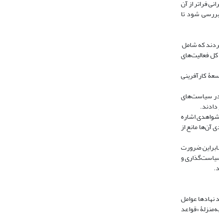
کمرانی فراتر از آن
بررسی شود تا
ری کردند که شامل
وسعۀ بازار، روش‌های بازاریابی، فناوری فرایند و نوآوری و استفاده از فناوری اطلاعات در مدیریت می‌شود. در مقیاس اندازه‌گیری 1 تا 10 از کل فعالیت‌های
ر توسعۀ کارآفرینی
لی در سیاست‌های
 دادند.
به شواهدی اشاره
 آن‌ها مانع از
نابراین ضرورت
سیاست‌گذاری و
د.
و بر این نکته تأکید می‌کند نهادها عوامل
ان به‌منزلۀ «قواعد