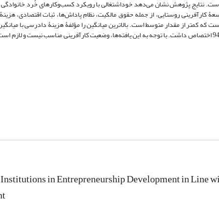
ن استفاده شده است. نتایج پژوهش نشان می‌دهد خوداشتغالی با رویکرد کسب‌وکارهای خُرد خانوادگی
عۀ کارآفرینی روستایی، از جمله حقوق مالکیت، نظام پاداش‌ها، ثبات اقتصادی، هزینۀ 
مبادله با میانگین 25/2 داشتند و کمترین میانگین به مؤلفۀ ثبات اقتصادی با 94/1 اختصاص داشت. با توجه به این یافته‌ها، وضعیت کارآفرینی مناسب نیس
 Institutions in Entrepreneurship Development in Line wi
nt