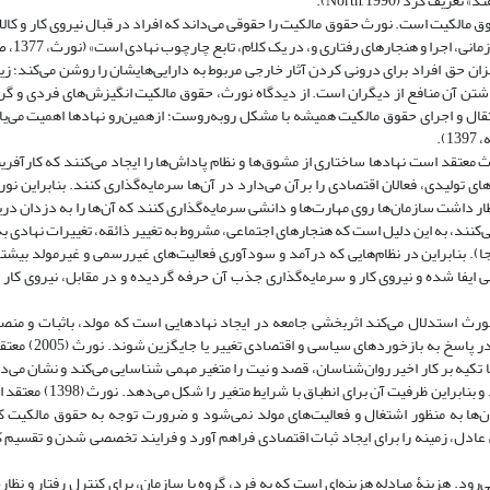
رد (North, 1990).
الکیت است. نورث‌ حقوق‌ مالکیت‌ را حقوقی‌ می‌داند که‌ افراد در قبال‌ نیروی کار و کالا
زان حق افراد برای درونی کردن آثار خارجی مربوط به دارایی‌هایشان را روشن می‌کند؛ زی
شتن آن منافع از دیگران است. از دیدگاه نورث، حقوق مالکیت انگیزش‌های فردی و گرو
ال و اجرای حقوق مالکیت همیشه با مشکل روبه‌روست؛ ازهمین‌رو نهادها اهمیت می‌یابن
).
معتقد است نهادها ساختاری از مشوق‌ها و نظام پاداش‌ها را ایجاد می‌کنند که کارآفرین
ظار داشت سازمان‌ها روی مهارت‌ها و دانشی سرمایه‌گذاری کنند که آن‌ها را به دزدان دری
تمرکز نمی‌کنند، به این دلیل است که هنجارهای اجتماعی، مشروط به تغییر ذائقه، تغییرات نهادی 
‌جا). بنابراین در نظام‌هایی که درآمد و سودآوری فعالیت‌های غیررسمی و غیرمولد بیشتر
یفا شده و نیروی کار و سرمایه‌گذاری جذب آن حرفه گردیده و در مقابل، نیروی کار خ
رث استدلال می‌کند اثربخشی جامعه در ایجاد نهادهایی است که مولد، باثبات و منصفان
گسترده مورد پذیرش قرار می‌گیرند و مهم‌تر از همه
ا تکیه بر کار اخیر روان‌شناسان، قصد و نیت را متغیر مهمی شناسایی می‌کند و نشان می
به‌منزلۀ محصول یادگیری اجتماعی ظاهر می‌شود و چگونه پایه‌های ن
ان‌ها به منظور اشتغال و فعالیت‌های مولد نمی‌شود و ضرورت توجه به حقوق مالکیت کا
عادل، زمینه را برای ایجاد ثبات اقتصادی فراهم آورد و فرایند تخصصی شدن و تقسیم کا
رود. هزینۀ مبادله هزینه‌ای است که به فرد، گروه یا سازمان، برای کنترل رفتار و نظار