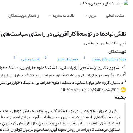
صفحه اصلی
مرور
اطلاعات نشریه
راهنمای نویسندگان
نقش نهادها در توسعۀ کارآفرینی در راستای سیاست‌های کل
نوع مقاله : علمی - پژوهشی
نویسندگان
3
2
1
جواد زحمت کش ممتاز
حسن افراخته
وحید ریاحی
1
دانشجوی دکتری، رشتۀ جغرافیای انسانی، دانشکدۀ علوم جغرافیایی، دانشگاه خوارز
2
استاد، گروه جغرافیای انسانی، دانشکدۀ علوم جغرافیایی، دانشگاه خوارزمی، تهران،
3
دانشیار، گروه جغرافیای انسانی، دانشکدۀ علوم جغرافیایی، دانشگاه خوارزمی، تهرا
10.30507/jmsp.2023.407284.2611
چکیده
یکی از ضرورت‌های اصلی در توسعۀ کارآفرینی، توجه به نقش عوامل نهادی در
توسعۀ بنگاه‌های اقتصادی در مناطق روستایی فراهم آورد. بر این اساس، هدف
است. تحقیق حاضر براساس هدف، بنیادی و کاربردی و از نظر روش گردآوری دا
تشک