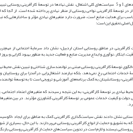
در پژوهش حاضر، در راستای بند‌های 14 و 20 سیاست‌های کلی تولید ملی و بند‌های 1 و 5 سیاست‌های کلی اشتغال، نقش نهادها در توسعۀ کارآفرین
ر در توسعۀ کارآفرینی نواحی روستایی از منظر نهادی پرداخته شده است. از آنجا که ا
اسب برای هدایت منابع است، ضرورت دارد متغیرهای نهادی مؤثر و ساختار‌هایی که تبی
ل اصلی تحقیق این است:
ی در تقویت کارآفرینی در مناطق روستایی استان اردبیل» نشان داد سرمایۀ اجتماعی از مهم‌تر
یت، ابتکار، نوآوری و ابداع مدیریت منابع و فعالیت جدید به منظور بهبود کارایی و بروز
ه، صرافی‌زاده قزوینی، عالم‌تبریز و سخدری (1399) در مقالۀ «الگوی توسعۀ کارآفرینی روستایی مبتنی بر توانمندسازی شناختی و تبیین نق
 خدمات اجتماعی رخ نمی‌دهد، بلکه نیازمند اشتغال‌زایی درآمدزا برای روستاییان 
رآفرینی» روستانشینان به کمک برنامه‌های آموزشی و ترویجی است تا به توسعۀ توانمند
ات مؤلفه‌های اجتماعی و محیط نهادی بر توسعۀ کارآفرینی» به این نتیجه رسیدند که متغیرهای اعتماد اجتماع
 دولت و کیفیت خدمات عمومی بر توسعۀ کارآفرینی کشاورزی مؤثرند. در بین متغیرها
ارد.
و تأمین مالی کارآفرینی روستایی نشان دادند نقش سیاست‌گذاری کارآفرینی کمک به مناطق برای ایجاد «اکو
 به تشویق و حمایت از انواع کارآفرینی روستایی می‌پردازند. با این حال، بسیاری از شو
 روستایی نیستند و لازم است در تدوین سیاست‌های حمایت از کارآفرینی روستایی باز