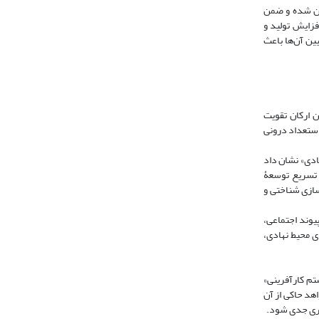
ی روستایی تبیین شده و ضمن
فزایش تولید و
ین آن‌ها باعث
ین ارکان تقویت
 استعداد درونی
ش محیط نهادی» نشان داد
و تسریع توسعۀ
سازی شناختی و
ی، پیوند اجتماعی،
ی محیط نهادی،
سیستم کارآفرینی»
اهد حاکی از آن
نگری جدی شود.