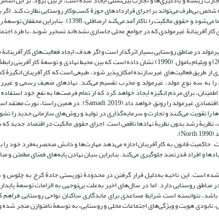
رب زیسته و یادگیری‌ها و تجارب بین‌نسلی ایجاد شده است، از بین برود. بر این اسا
ه شخص بی‌طرف می‌تواند بر اجرای قراردادهای حوزۀ کسب‌وکار روستایی نظارت کند. اگر ب
نظام قضایی در اجرای قرارداد تضمین نشود، باعث افزایش هزینۀ مبادلۀ دارایی‌ها می‌شود و حقوق مالکیت را ناکارآمد 
‌های کارآفرینانۀ غیرمولدی که در جوامع محلی جاسازی نشده‌اند تسخیر شوند، با طرد اجت
رمولد در مناطق روستایی بسیار اثرگذار است و اگر هدف، ایجاد فعالیت‌های کارآفرینانۀ 
کیفیت نهادها بهبود یابد. نتایج مطالعات داگلاس نورث (1990, 1994, 1997 & 2005) و ویلیام بامول (1990) نشان داده است که بین محیط نهادی و ت
معه‌اند. اگر قواعد بازی از طریق فعالیت‌های غیرسازنده امکان‌پذیر شود، طبیعی است که کارآفرینان انگیز
لیدی خواهند داشت. بر این اساس، بامول (1990) کارآفرینی را به سه نوع مولد، غیرمولد و مخرب تقسیم می‌کند. نهادهای ضعیف رسم
طمینان، برای مردم انگیزه ایجاد خواهد کرد که از تمام فرصت‌ها به نفع خود استفاده 
محیط نهادی، جست‌وجوی رانت و فساد (کارآفرینی بی‌حاصل و مخرب) فعالیت‌های اقتصادی غیرمولد را رونق خواهد داد (, 2019
رها را تقویت می‌کنند و تجارت و سرمایه‌گذاری در تولید و روش‌های سازمانی جدید را تشوی
یب، نظریۀ رشد بدون نظریۀ نهادها ناقص است. اجرای حقوق مالکیت در اقتصاد جدید که د
).
ت. حاکمیت قانون به کارآفرینان اجازه می‌دهد مهارت‌ها و دانش منحصربه‌فرد خود را بهی
دها و افراد قدرتمند جلوگیری می‌کند. بنابراین بنیان نهادن پایه‌های فضای مطمئن و من
شده است. این ناحیه به‌دلیل قرار گرفتن در محدودۀ توریستی جادۀ کرج به چلوس و
مناطق روستایی دارد. اما در سال‌های اخیر به‌علت بی‌توجهی به الزامات توسعۀ پایدار 
اشد، نتوانسته است شرایط مساعدی برای ماندگاری ساکنان نواحی روستایی فراهم کن
ابودی هویت و ویژگی‌های اجتماعات محلی و روستایی، به توسعۀ نامتوازن منجر شده و ف