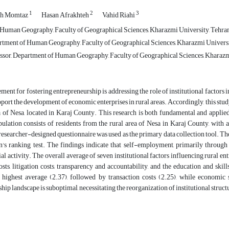
1
2
3
sh Momtaz
Hasan Afrakhteh
Vahid Riahi
Human Geography, Faculty of Geographical Sciences, Kharazmi University, Tehran
rtment of Human Geography, Faculty of Geographical Sciences, Kharazmi Universit
ssor, Department of Human Geography, Faculty of Geographical Sciences, Kharazmi
ment for fostering entrepreneurship is addressing the role of institutional factor
pport the development of economic enterprises in rural areas. Accordingly, this study
a of Nesa, located in Karaj County. This research is both fundamental and applied
opulation consists of residents from the rural area of Nesa in Karaj County, wit
esearcher-designed questionnaire was used as the primary data collection tool. The
's ranking test. The findings indicate that self-employment, primarily through
al activity. The overall average of seven institutional factors influencing rural 
osts, litigation costs, transparency and accountability, and the education and sk
 highest average (2.37), followed by transaction costs (2.25), while economic 
hip landscape is suboptimal, necessitating the reorganization of institutional struc