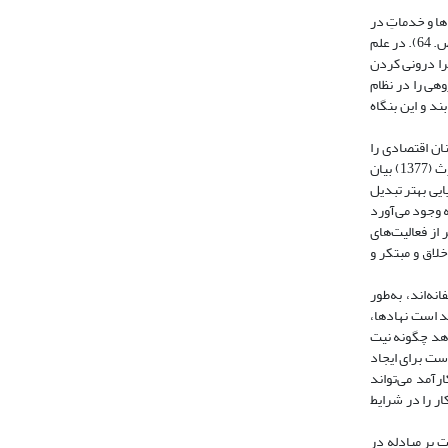
ها و خدماتِ در
اختیار خود کسب‌ می‌ کنند. «کسب این‌ حقوق‌ تابعی‌ از قواعد حقوقی‌، شکل‌های سازمانی‌، اجرا و هنجارهای رفتاری و، در یک‌ کلام،‌ تابع‌ چارچوب‌ نهادی است» (نورث، 1377، ص. 64).‌ در علم
را درونی کردن
هی را در نظام
د و این بنگاه
ان اقتصادی را
قادر می‌سازد مطلوبیت خود را به حداکثر برسانند. بازده زیاد در برخی فعالیت‌های تولیدی، فعالان اقتصادی را برآن می‌دارد در آن‌ها سرمایه‌گذاری کنند. بنابراین نورث (1377) بیان
ایی بهتر تبدیل
به وجود می‌آورد
 از فعالیت‌های
لاق و مبتکر و
ه‌اند، به‌طور
، آن‌قدر انعطاف‌پذیرند که در پاسخ به بازخوردهای سیاسی و اقتصادی تغییر یا جایگزین شوند. نورث (2005) معتقد است نهادها،
‌دهد چگونه نیت
هادی اقتصاد و بنابراین ظرفیت آن برای انطباق با شرایط متغیر را شکل می‌دهد. نورث (1398) معتقد است برای ایجاد
رآمد می‌تواند
ر را در شرایط
ت بر مبادله در