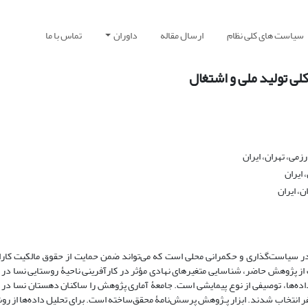
سیاست های کلی نظام
ارسال مقاله
داوران
تماس با ما
ی تولید ملی و اشتغال
می، تهران، ایران
 ایران
ن، ایران
 سیاست‌گذاری و حکمرانی محلی است که می‌تواند ضمن حمایت از حقوق مالکیت کارا، 
 از پژوهش حاضر‌، شناسایی متغیرهای نهادی مؤثر در کارآفرینی ناحیۀ روستایی نسا د
ده‌ها، توصیفی از نوع پیمایشی است. جامعۀ آماری پژوهش را ساکنان دهستان نسا د
یل می‌دهند که براساس روش نمونه‌گیری تصادفی و فرمول کوکران،‌ 216 نفر انتخاب شدند. ابزار پـژوهش‌ پرسش‌نامۀ محقق‌ساخته است. برای تحلیل داد