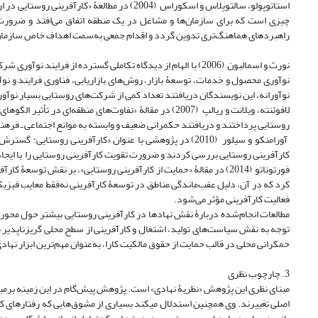
استاتوپولو، سالتوپلاس و اسکوراس (2004) در مطا
چیزی است که برای سازمان‌ها و مشاغل در یک منطقه اتفاق می‌افتد و ضرورت
راهبردهای هماهنگ‌تری تدوین گردد و اقدام جمعی به‌سمت اهداف خاص سازم
نورث و اسمالبون (2006) با الهام از دیدگاه تکاملی گسترده از فر
نوآورانه، این نویسندگان دریافتند تعداد کمی از شرکت‌های روستایی بسیار نوآور
لافوئنته، ویلانت و ریالپ (2007) در مقالۀ «تفاوت‌های منط
روستایی پرداختند و دریافتند حکمرانی ضعیف و وابسته به موانع اجتماعی ـ فرهنگ
آورامنکو و سیلور (2010) در پژوهشی با عنوان «کارآفرینی رو
کارآفرینی روستایی بررسی کردند و ضرورت تقویت کارآفرینی روستایی را با ایج
فورتوناتو (2014) در مقالۀ «حمایت از کارآفرینی روستایی»، بر نقش ت
کرد که در آن، دلیل عقب‌ماندگی مناطق در توسعۀ کارآفرینی نه‌فقط معایب فیزیکی
فعالیت کارآفرینی مؤثر می‌شود.
مطالعات انجام‌شده دربارۀ نقش نهادها در کارآفرینی روستایی بیشتر حول محور
توجه به نقش سیاست‌های تولید، اشتغال و کارآفرینی از سطح محلی گریزناپذیر می
حمکرانی محلی در قالب حمایت از حقوق مالکیت کارا، به‌عنوان مهم‌ترین ابزار نه
3. چارچوب نظری
اصلی تغییرند. وی همچنین استدلال می‎کند بسیاری از م