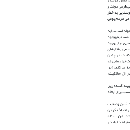
س، نقش دولت و
ی‌طرفی دولت و
می‌کند (رضاقلی، 1398). بنابراین محققان توسعۀ روستایی به خطر
ماعی مردم بومی
مولد است، باید
وسعۀ کارآفرینی رابطۀ مستقیم وجود
ۀ کمتری برای ورود
ی و غیررسمی رفتارهای
کنند، در چنین
Samadi). در همین راستا، نورث معتقد است نهادهایی که
ق می‌کند، زیرا
ر آن «مالکیت»
نه کنند؛ زیرا
اسب برای ایجاد
 داشتن وضعیت
و اتخاذ نکردن
د. این مسئله
رایند تولید و