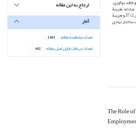
 و فاقد نوآوری،
ارجاع به این مقاله
مبادله، هزینۀ
دادرسی، شفافیت و پاسخ‌گویی، و نظام آموزشی و مهارت‌آموزی، برابر با 16/2 است که کمتر از مقدار متوسط است. بالاترین میانگین را مؤلفۀ هزینۀ دادرسی با میانگین 37/2 و هزینۀ
آمار
ت و لازم است ساختار نهادی
تعداد مشاهده مقاله
1,461
تعداد دریافت فایل اصل مقاله
442
The Role of
Employme