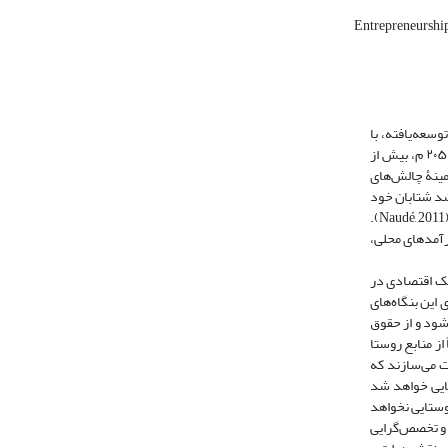
Entrepreneurshi
 متفاوتی مواجه شده‌اند. طبق گزارش شاخص کارآفرینی جهانی (EGI)، کشورهای توسعه‌یافته، با
وجود افزایش میزان سالمندی، به افزایش بهره‌وری اقتصادی برای حفظ استانداردهای زندگی کنونی بیشتر تمایل دارند. هم‌زمان کشورهای درحال‌توسعه باید تا سال ۲۰۵۰ م، بیش از
به‌خصوص در زمینۀ چالش‌های
شد شتابان خود
در توسعۀ اقتصادی تلاش می‌کنند (ibid.). کارآفرینی به‌مثابۀ «عوامل انگیزه‌محور» تعریف می‌شود که تغییرات اقتصادی را از طریق شرکت‌های جدید نوآور ایجاد می‌کنند (Naudé, 2011).
رآمد‌های محلی،
چک اقتصادی در
تقرار و کیفیت اثرگذاری این بنگاه‌های
شود و از حقوق
از منابع روستا
ت می‌سازند که
کیت در مناطق روستایی خواهد شد
 روستایی نخواهد
یند، تقسیم کار و تخصص‌گرایی