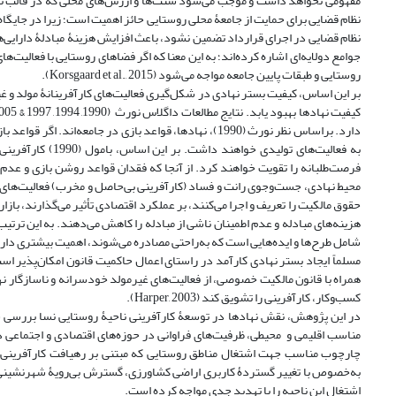
مفهومی نخواهد داشت و موجب می‌شود سنت‌ها و ارزش‌های محلی که در قالب تجا
نظام قضایی برای حمایت از جامعۀ محلی روستایی حائز اهمیت است؛ زیرا در جایگا
جوامع دولایه‌ای اشاره کرده‌اند؛ به این معنا که اگر فضاهای روستایی با فعالیت
روستایی و طبقات پایین جامعه مواجه می‌شود (Korsgaard et al., 2015).
بر این اساس، کیفیت بستر نهادی در شکل‌گیری فعالیت‌های کارآفرینانۀ مولد و غی
دارد. براساس نظر نورث (1990)، نهادها، قواعد بازی در جا
به فعالیت‌های تو
فرصت‌طلبانه را تقویت خواهند کرد. از آنجا که فقدان قواعد روشن بازی و عدم ا
حقوق مالکیت را تعریف و اجرا می‌کنند، بر عملکرد اقتصادی تأثیر می‌گذارند، بازا
هزینه‌های مبادله و عدم اطمینان ناشی از مبادله را کاهش می‌دهند. به این ترت
شامل طرح‌ها و ایده‌هایی است که به‌راحتی مصادره می‌شوند، اهمیت بیشتری دارد (North, 1990
مسلماً ایجاد بستر نهادی کارآمد در راستای اعمال حاکمیت قانون امکان‌پذیر اس
همراه با قانون مالکیت خصوصی، از فعالیت‌های غیرمولد خودسرانه و ناسازگار نها
کسب‌وکار، کارآفرینی را تشویق کند (Harper, 2003).
در این پژوهش، نقش نهادها در توسعۀ کارآفرینی ناحیۀ روستایی نسا بررسی 
مناسب اقلیمی و محیطی، ظرفیت‌های فراوانی در حوزه‌های اقتصادی و اجتماعی در 
چارچوب مناسب جهت اشتغال مناطق روستایی که مبتنی بر رهیافت کارآفرینی ب
به‌خصوص با تغییر گستردۀ کاربری اراضی کشاورزی، گسترش بی‌رویۀ شهرنشینی، ن
اشتغال این ناحیه را با تهدید جدی مواجه کرده است.