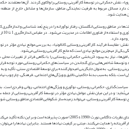
لعۀ «کارآفرینی روستایی در اروپا»، نقش حمکرانی در توسعۀ کارآفرینی روستایی را واکاوی کردند. آن‌ها معتقدند ح
 دارد مسائل مربوط به ظرفیت نمایندگی مناطق، سازمان‌ها و مشاغل خارج از منطقه 
ان هدایت شود.
ایند نوآوری شرکت‌ها در مناطق روستایی انگلستان، رفتار نوآورانه را در پنج بُعد شناسایی و اندازه‌گی
نوآوری محصول و خدمات، ت
 وجود دارد.
قه‌ای در تأثیر الگوهای نقش: مقایسۀ فرآیند کارآفرینی روستایی کاتالونیا»، به بررسی موانع نهادی مؤثر د
ی یکی از مهم‌ترین موانع نهادی است که مانع کارآفرینی روستایی می‌شود.
ستایی: گسترش افق‌ها»، نیاز به بهبود اثربخشی حکمرانی روستایی را با نگاهی فراتر از تغییرات مح
اد و توسعۀ شاخص‌هایی برای گنجاندن در سیاست‌های حکمرانی روستایی مورد توجه قرار
وسعۀ کارآفرینی روستایی، به‌عنوان جایگزینی امیدوارکننده برای توسعۀ اقتصادی سنتی، تأکید و 
 است، بلکه به‌سبب بدنۀ حاکمیتی نالایق و ویژگی‌های اجتماعی ـ فرهنگی، چارچوب نهادی
 سیاست‌گذاری، حکمرانی روستایی، نوآوری و ویژگی‌های اجتماعی، روانی و فردی است. ب
‌نُماید؛ و در این میان نقش عوامل نهادی مؤثر در توسعۀ کارآفرینی روستایی از جمله 
ادی توسعۀ کارآفرینی روستایی، می‌تواند زمینه‌ساز شکوفایی اقتصادی مناطق روستایی شو
مبنای نظری این پژوهش «نظریۀ نهادی» است. پژوهش پیش‌گام در این زمینه برمبنای نظریات داگلاس نورث (1990 & 2005) صورت پذیرفته است 
شوق‌هایی که رفتارهای کارآفرینانه را هدایت می‌کنند، مبتنی بر کیفیت نهادها هستند. بنابراین نهادها را می‌تو