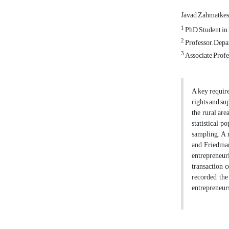
Javad Zahmatke
1
PhD Student in 
2
Professor, Depa
3
Associate Profe
A key require
rights and su
the rural are
statistical p
sampling. A r
and Friedman
entrepreneuri
transaction c
recorded the
entrepreneurs