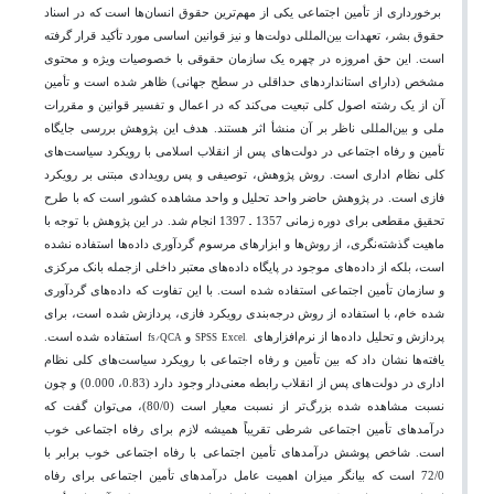
برخورداری از تأمین اجتماعی یکی از مهم‌ترین حقوق انسان‌ها
ا
ست که در اسناد
حقوق بشر، تعهدات بین‌المللی دولت‌ها و نیز قوانین اساسی مورد تأکید قرار گرفته
است. این حق امروزه در چهره یک سازمان حقوقی با خصوصیات ویژه و محتوی
مشخص (دارای استانداردهای حداقلی در سطح جهانی) ظاهر شده است و تأمین
آن از یک رشته اصول کلی تبعیت می‌کند که در اعمال و تفسیر قوانین و مقررات
ملی و بین‌المللی ناظر بر آن منشأ اثر هستند. هدف این پژوهش بررسی جایگاه
تأمین و رفاه اجتماعی در دولت‌های پس از انقلاب اسلامی با رویکرد سیاست‌های
کلی نظام اداری است. روش پژوهش، توصیفی و پس رویدادی مبتنی بر رویکرد
فازی است. در پژوهش حاضر واحد تحلیل و واحد مشاهده کشور است که با طرح
–
تحقیق مقطعی برای دوره زمانی 1357
1397 انجام شد. در این پژوهش با توجه با
ماهیت گذشته‌نگری، از روش‌ها و ابزارهای مرسوم گردآوری داده‌ها استفاده نشده
است، بلکه از داده‌های موجود در پایگاه داده‌های معتبر داخلی ازجمله بانک مرکزی
و سازمان تأمین اجتماعی استفاده شده است. با این تفاوت که داده‌های گردآوری
شده خام، با استفاده از روش درجه‌بندی رویکرد فازی، پردازش شده است، برای
fs/QCA
SPSS
Excel,
پردازش و تحلیل داده‌ها از نرم‌افزارهای
و
استفاده شده است.
یافته‌ها نشان داد که بین تأمین و رفاه اجتماعی با رویکرد سیاست‌های کلی نظام
اداری در دولت‌های پس از انقلاب رابطه معنی‌دار وجود دارد (0.83، 0.000) و چون
نسبت مشاهده شده بزرگ‌تر از نسبت معیار است (80/0)، می‌توان گفت که
درآمدهای تأمین اجتماعی شرطی تقریباً همیشه لازم برای رفاه اجتماعی خوب
است. شاخص پوشش درآمدهای تأمین اجتماعی با رفاه اجتماعی خوب برابر با
72/0 است که بیانگر میزان اهمیت عامل درآمدهای تأمین اجتماعی برای رفاه