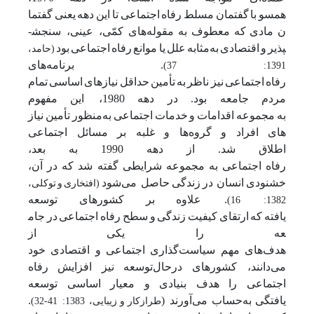
همسو
با
گفتمان
مسلط
رفاه
اجتماعی
تا
این
دهه
یعنی
گفتما
ن
مادی
که
معطوف
به
مقوله‌های کمّی، عینی، سنجش­
پذیر
و
اقتصادی
به‌مثابه
علل
یا
موانع
رفاه
اجتماعی
بود
(حامد،
.
برنامه‌های
1391: 37)
رفاه
اجتماعی
نیز
ناظر
به
تأمین
حداقل
نیازهای
اساسی
تمام
مردم
جامعه
بود.
در
دهه
1980، این
مفهوم
به
مجموعه
اقدامات
و
خدمات
اجتماعی
به‌منظور
تأمین
نیاز
های
افراد
و
گروه‌ها
و
غلبه
بر
مسائل
اجتماعی
اطلاق
شد.
از
دهه
1990
به
بعد،
رفاه
اجتماعی
به
مجموعه
شرایطی
گفته
شد
که
در
آن،
خشنودی
انسان در
زندگی
حاصل می‌شود
(افتخاری
و
توکلی،
. علاوه
بر
کشورهای
توسعه
1382: 16)
یافته
که
ارتقای
کیفیت
زندگی
و
سطح
رفاه
اجتماعی
در
جام
عه
را
یکی
از
هدف‌های
مهم
سیاست‌گذاری
اجتماعی
و
اقتصادی
خود
می‌دانند، کشورهای
درحال‌توسعه
نیز
افزایش
رفاه
اجتماعی
را
هدف
بنیادی
و
معیار
اساسی
توسعه
یافتگی
به‌حساب می‌آورند (
.
طرازکار
و
زیبایی، 1383: 41-32)