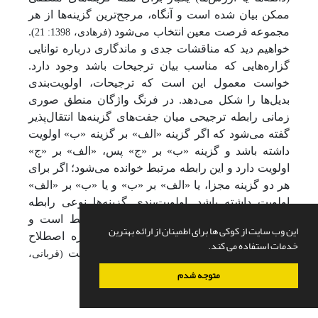
ممکن بیان شده است و آنگاه، مرجح‌ترین گزینه‌ها از هر
مجموعه فرصت معین انتخاب می‌شود
.
(فرهادی، 1398: 21)
خواهیم دید که مناقشات جدی و ماندگاری درباره توانایی
گزاره‌هایی که مناسب بیان ترجیحات باشد وجود دارد.
خواست معمول این است که ترجیحات، اولویت‌بندی
بدیل‌ها را شکل می‌دهد. در فرنگ واژگان منطق صوری
زمانی رابطه ترجیحی میان جفت‌های گزینه‌ها انتقال‌پذیر
گفته می‌شود که اگر گزینه «الف» بر گزینه «ب» اولویت
داشته باشد و گزینه «ب» بر «ج» پس، «الف» بر «ج»
اولویت دارد و این رابطه مرتبط خوانده می‌شود؛ اگر برای
هر دو گزینه مجزا، یا «الف» بر «ب» و یا «ب» بر «الف»
اولویت داشته باشد. اولویت‌بندی گزینه‌ها نوعی رابطه
ترجیحی است که هم انتقال‌پذیر و هم مرتبط است و
این وب سایت از کوکی ها برای اطمینان از ارائه بهترین
خواهیم دید که این تعریف با کاربرد روزمره اصطلاح
خدمات استفاده می کند.
«اولویت‌بندی (فهرست خرید کالا) منطبق است
(قربانی،
.
1398: 9)
متوجه شدم