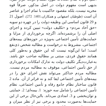
بدیهی است مفهوم دولت در اصل مذکور، صرفاً قوه
مجریه نیست، بلکه مقصود حاکمیت با تمام اجزا و عناصر
آن است
. اصول 21
(طوطیان اصفهانی و همکاران،1401: 272)
و 29 قانون اساسی این وظیفه دولت را در چهره دو سویه
«حق آحاد مردم» و «تکلیف دولت» تبیین کرده و اجزای
اصلی آن را برشمرده‌اند. اگرچه برخورداری از مزایا و
حمایت‌های تأمین اجتماعی به‌ویژه در حوزه‌های بیمه‌های
اجتماعی، مشروط به درخواست و مطالبه شخص ذی‌نفع
است؛ اما این‌گونه نیست که این حقوق و به‌طور کلی
همانند حقوق فردی، مبتنی بر مطالبه صاحب حق باشد.
به‌عبارت‌دیگر تکلیف دولت به تدارک امکانات برخورداری
از حق تأمین اجتماعی، موقوف به مطالبه مردم نیست.
مطالبه مردم حداکثر می‌تواند نقش اجرای حق را در
بیمه‌های تأمین اجتماعی ایفا کند و نه فراتر از آن. ماده 2
قانون ساختار نظام جامع رفاه و تأمین اجتماعی، نظام
تأمین اجتماعی را شامل سه حوزه:
1. بیمه‌ای؛ 2. حمایتی
و توان‌بخشی و 3. امدادی می‌داند. بااین‌حال برخی از این
حمایت‌ها به‌صورت محدود و برخی نیز از نظر میزان و