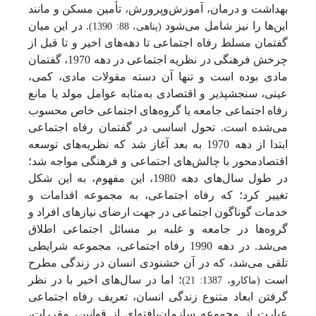
بهداشت و درمان، آموزش‌وپرورش، تأمین مسکن و مانند
این‌ها را نیز شامل می‌شود
. در این میان
(پناهی، 88: 1390)
گفتمان مسلط رفاه اجتماعی تا دهه‌های اخیر و تا قبل از
چرخش فرهنگی در نظریه اجتماعی در دهه 1970، گفتمان
مادی بوده است و تنها آن دسته مقولات مادی، کمی،
عینی، سنجش­پذیر و اقتصادی به‌مثابه عوامل مولد یا مانع
رفاه اجتماعی جامعه یا گروه‌های اجتماعی خاص محسوب
می‌شده است. تحول اساسی در گفتمان رفاه اجتماعی
ابتدا از دهه 1970 به بعد آغاز شد که نظریه‌های توسعه
اقتصادمحور با چالش‌های اجتماعی و فرهنگی مواجه شد؛
در طول سال‌های دهه 1980، این مفهوم، به این شکل
تغییر کرد؛ که رفاه اجتماعی، به مجموعه اقدامات و
خدمات گوناگون اجتماعی در جهت ارضای نیازهای افراد و
گروه‌ها در جامعه و غلبه بر مسائل اجتماعی اطلاق
می‌شد. در دهه 1990 رفاه اجتماعی، مجموعه شرایطی
تلقی می‌شد، که در آن خشنودی انسان در زندگی مطرح
است
؛ اما در سال‌های اخیر با در نظر
(ماکارو، 1387: 21)
گرفتن ابعاد متنوع زندگی انسان، تعریف رفاه اجتماعی
عبارت از مجموعه سازمان‌یافته‌ای از قوانین، مقررات،