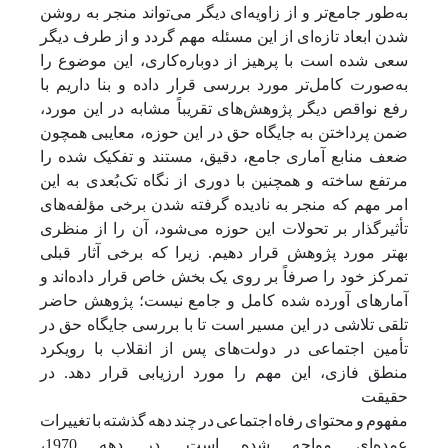
به‌طور جامع‌تر و از زاویه‌ای دیگر می‌تواند منجر به روشن
شدن ابعاد تازه‌ای از این مسئله مهم گردد و از طرف دیگر
سعی شده است با پرهیز از دوباره‌کاری، این موضوع را
به‌صورت کامل‌تر مورد بررسی قرار داده و بنا داریم با
رفع نواقص دیگر پژوهش‌های تقریباً مشابه در این مورد،
ضمن پرداختن به جایگاه حق در این حوزه، معایبی همچون
ضعف منابع آماری جامع، دقیق، مستند و تفکیک شده را
مرتفع ساخته و همچنین با دوری از نگاه تک‌بُعدی به این
امر مهم که منجر به نادیده گرفته شدن برخی مؤلفه‌های
تأثیرگذار بر تحولات این حوزه می‌شود، آن را از منظری
بهتر مورد پژوهش قرار دهیم. زیرا که برخی آثار قبلی
تمرکز خود را صرفاً بر روی یک بخش خاص قرار داده‌اند و
آمارهای آورده شده کامل و جامع نیست؛ پژوهش حاضر
تلقی تلاشی در این مسیر است تا با بررسی جایگاه حق در
تأمین اجتماعی در دولت‌های پس از انقلاب با رویکرد
منطق فازی، این مهم را مورد ارزیابی قرار دهد. در
حقیقت
مفهوم
و
محتوای
رفاه
اجتماعی
در
چند
دهه
گذشته
با
تغییرات
عمده‌ای مواجه
شده
است.
در
دهه
1970،