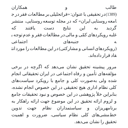
طالب
و
همکاران
(
در
تحقیقی
با
عنوان:
«فراتحلیلی
بر
مطالعات
فقر
در
ج
1389)
امعه
روستایی
ایران» که در مجله توسعه
روستایی، منتشر
گردید به این نتایج دست یافتند که
غلبه
رویکردهای
کمّی
و
مالی
در
مطالعات
فقر
و
عدم
توجه
ب
ه
جنبه‌های اجتماعی
(رویکردهای
انسانی
و
مشارکتی)
در
این
مطالعات
را
مورد
انت
قاد
قرار
داده‌اند.
مرور پیشینه تحقیق نشان می‌دهد که اگرچه در برخی
مؤلفه‌های تأمین و رفاه اجتماعی در ایران تحقیقاتی انجام
شده ولی به‌صورت کلی و جامع با رویکرد سیاست‌های
کلی نظام اداری هیچ تحقیقی در این خصوص انجام نشده،
بنابراین خلأ پژوهشی در این خصوص و نبود تحقیقات جامع
و لزوم ارائه تحقیق در این موضوع جهت ارائه راهکار به
برنامه­ریزان و سیاستمداران نظام جهت تدوین
خط‌مشی‌های کلی نظام سیاسی، ضرورت و اهمیت
تحقیق را نشان می‌دهد.