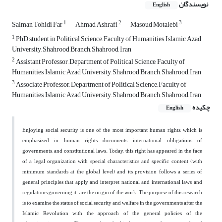
نویسندگان
English
1
2
3
Salman Tohidi Far
Ahmad Ashrafi
Masoud Motalebi
1
PhD student in Political Science, Faculty of Humanities, Islamic Azad
University, Shahrood Branch, Shahrood, Iran
2
Assistant Professor, Department of Political Science, Faculty of
Humanities, Islamic Azad University, Shahrood Branch, Shahrood, Iran
3
Associate Professor, Department of Political Science, Faculty of
Humanities, Islamic Azad University, Shahrood Branch, Shahrood, Iran
چکیده
English
Enjoying social security is one of the most important human rights, which is
emphasized in human rights documents, international obligations of
governments, and constitutional laws. Today, this right has appeared in the face
of a legal organization with special characteristics and specific content (with
minimum standards at the global level) and its provision follows a series of
general principles that apply and interpret national and international laws and
regulations governing it. are the origin of the work. The purpose of this research
is to examine the status of social security and welfare in the governments after the
Islamic Revolution with the approach of the general policies of the