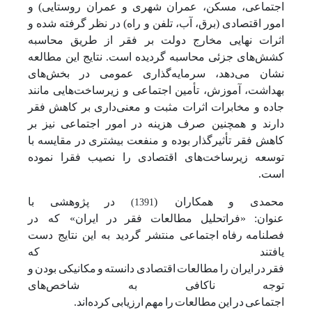
اجتماعی، مسکن، عمران شهری و عمران روستایی) و
امور اقتصادی (برق، آب، تلفن و راه) در نظر گرفته شده و
اثرات نهایی مخارج دولت بر فقر از طریق محاسبه
کشش‌های جزئی محاسبه گردیده است. نتایج این مطالعه
نشان می‌دهد، سرمایه‌گذاری عمومی در بخش‌های
بهداشت، آموزش، تأمین اجتماعی و زیرساخت‌هایی مانند
جاده و مخابرات اثرات مثبت و معنی‌داری بر کاهش فقر
دارند و همچنین صرف هزینه در امور اجتماعی نیز بر
کاهش فقر تأثیرگذار بوده و منفعت بیشتری در مقایسه با
توسعه زیرساخت‌های اقتصادی را نصیب فقرا نموده
است.
محمدی
و
همکاران (
در
پژوهشی
با
1391)
عنوان:
«فراتحلیل
مطالعات
فقر
در
ایران» که در
فصلنامه
رفاه
اجتماعی منتشر گردید به این نتایج دست
یافتند که
فقر
در
ایران
را
مطالعات
اقتصادی
دانسته
و
مکانیکی
بودن
و
توجه
ناکافی
به شاخص‌های
اجتماعی
در
این
مطالعات
را
مهم
ارزیابی
کرده‌اند.