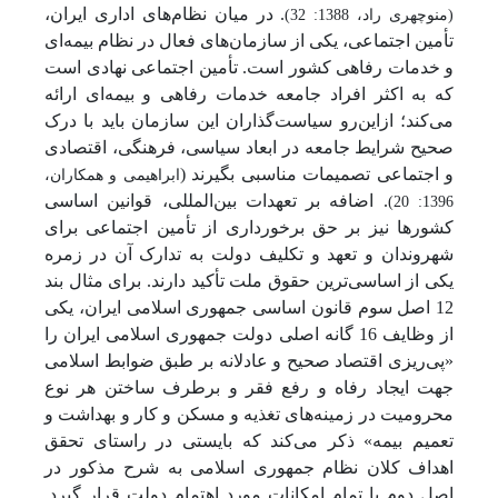
. در میان نظام‌های اداری ایران،
(منوچهری راد، 1388: 32)
تأمین اجتماعی، یکی از سازمان‌های فعال در نظام بیمه‌ای
و خدمات رفاهی کشور است. تأمین اجتماعی نهادی است
که به اکثر افراد جامعه خدمات رفاهی و بیمه‌ای ارائه
می‌کند؛ ازاین‌رو سیاست‌گذاران این سازمان باید با درک
صحیح شرایط جامعه در ابعاد سیاسی، فرهنگی، اقتصادی
و اجتماعی تصمیمات مناسبی بگیرند (
ابراهیمی و همکاران،
. اضافه بر تعهدات بین‌المللی، قوانین اساسی
1396: 20)
کشورها نیز بر حق برخورداری از تأمین اجتماعی برای
شهروندان و تعهد و تکلیف دولت به تدارک آن در زمره
یکی از اساسی‌ترین حقوق ملت تأکید دارند. برای مثال بند
12 اصل سوم قانون اساسی جمهوری اسلامی ایران، یکی
از وظایف 16 گانه اصلی دولت جمهوری اسلامی ایران را
«پی‌ریزی اقتصاد صحیح و عادلانه بر طبق ضوابط اسلامی
جهت ایجاد رفاه و رفع فقر و برطرف ساختن هر نوع
محرومیت در زمینه‌های تغذیه و مسکن و کار و بهداشت و
تعمیم بیمه» ذکر می‌کند که بایستی در راستای تحقق
اهداف کلان نظام جمهوری اسلامی به شرح مذکور در
اصل دوم با تمام امکانات مورد اهتمام دولت قرار گیرد.