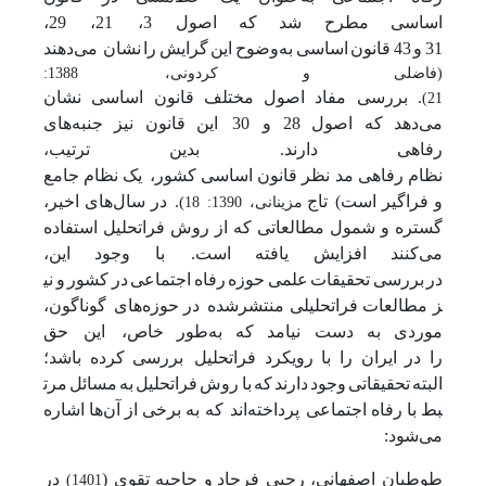
اساسی
مطرح
شد
که
اصول 3، 21، 29،
31
و
43
قانون
اساسی
به‌وضوح
این
گرایش
را
نشان می‌دهند
(فاضلی
و
کردونی، 1388:
.
بررسی
مفاد
اصول
مختلف
قانون
اساسی
نشان
21)
می‌دهد
که
اصول
28
و 30 این
قانون
نیز
جنبه‌های
رفاهی
دارند. بدین
ترتیب،
نظام
رفاهی
مد
نظر
قانون
اساسی
کشور، یک
نظام
جامع
و
فراگیر
است) تاج
. در
سال‌های
اخیر،
)
مزینانی، 1390: 18
گستره
و
شمول
مطالعاتی
که
از
روش
فراتحلیل
استفاده
می‌کنند
افزایش
یافته
است. با
وجود
این،
در
بررسی
تحقیقات
علمی
حوزه
رفاه
اجتماعی
در
کشور
و
نی
ز
مطالعات
فراتحلیلی
منتشرشده در
حوزه‌های گوناگون،
موردی
به
دست
نیامد
که
به‌طور
خاص، این حق
را
در
ایران
را
با
رویکرد
فراتحلیل بررسی
کرده
باشد؛
البته
تحقیقاتی
وجود
دارند
که
با
روش
فراتحلیل
به
مسائل
مرت
بط
با
رفاه
اجتماعی پرداخته‌اند که
به
برخی
از
آن‌ها
اشاره
می‌شود:
طوطیان اصفهانی، رجبی فرجاد
و حاجیه تقوی (
در
1401)