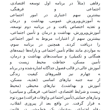
رفاهی (مثلاً
در
برنامه
اول
توسعه
اقتصادی،
اجتماعی
و
فرهنگی،
بیشترین
سهم
اعتباری
در
امور
اجتماعی
به
آموزش‌وپرورش
عمومی، بهداشت
و
درمان
و
تغذیه
اختصاص
یافت
و
در
برنامه
دوم
توسعه،
آموزش‌وپرورش، بهداشت
و
درمان و
تأمین
اجتماعی،
بیشترین
سهم
از
اعتبارات
مربوط
به
امور
اجتماعی
را
دریافت
کردند. همچنین
در
برنامه
سوم،
به
مواردی
مانند
نظام
تأمین
اجتماعی
و
یارانه‌ها (بیمه‌های
همگانی
و
تکمیلی) و
سیاست‌های بهداشت
و
درمان،
تأمین
مسکن، حفاظت
محیط زیست
و
آموزش
عالی
در
قالب
فصول
جداگانه
اشاره
شده
و
در
برنام
ه
چهارم
نیز
قلمروهای
کیفیت
زندگی
از
سه
جنبه
نیازهای
اساسی (تغذیه، مسکن،
آموزش
و
بهداشت)، نیازهای
محیطی (محیط
زیست
و
شرایط اقتصادی، اجتماعی، فرهنگی
و
سیاسی)
و
نیازهای
حمایتی
(تأمین
اجتماعی
و
اوقات
فراغت)
مورد
توج
ه
قرار گرفت. در
واقع
بعد
از
پیروزی
انقلاب،
رفاه
اجتماعی
به‌عنوان
یک
خط‌مشی
در
قانون