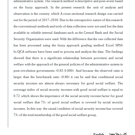
administrative system. The research method is descriptive and post-event based
on the fuzzy approach. In the present research, the unit of analysis and
observation is the country, which A cross-sectional research design was carried
out for the period of 2017-2018. Due to the retrospective nature of this research,
the conventional methods and tools of data collection were not used, but the data
available in reliable internal databases such as the Central Bank and the Social
Security Organization were used. With the difference that the raw collected data
has been processed using the fuzzy approach grading method, Excel, SPSS,
fs/QCA software have been used to process and analyze the data. The findings
showed that there is a significant relationship between provision and social
welfare with the approach of the general policies of the administrative system in
post-revolution governments (0.83, 0.000). And because the observed ratio is
larger than the benchmark ratio (0.80), it can be said that conditional social
security incomes are almost always necessary for good social welfare. The
coverage index of social security incomes with good social welfare is equal to
0.72, which shows the importance of the social security income factor for good
social welfare that 73% of good social welfare is covered by social security
incomes. In this way, the causal condition of social security income has covered
73% of the total membership of the good social welfare group.
کلیدواژه‌ها
English