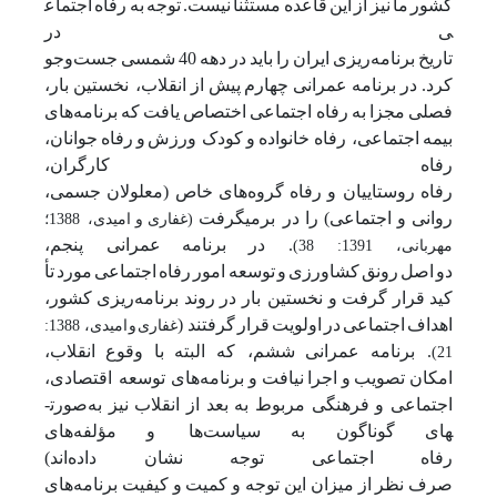
کشور
ما
نیز
از
این
قاعده
مستثنا
نیست.
توجه
به
رفاه
اجتماع
ی
در
تاریخ
برنامه‌ریزی
ایران
را
باید
در
دهه
40
شمسی
جست‌وجو
کرد.
در
برنامه
عمرانی
چهارم
پیش
از
انقلاب، نخستین
بار،
فصلی
مجزا
به
رفاه اجتماعی
اختصاص
یافت
که
برنامه‌های
بیمه
اجتماعی، رفاه خانواده
و
کودک ورزش
و
رفاه
جوانان،
رفاه
کارگران،
رفاه
روستاییان
و
رفاه
گروه‌های
خاص
(معلولان
جسمی،
روانی
و
اجتماعی)
را
در برمی­گرفت
(غفاری
و
امیدی، 1388؛
. در
برنامه
عمرانی پنجم،
مهربانی، 1391: 38)
دو
اصل
رونق
کشاورزی
و
توسعه
امور
رفاه
اجتماعی
مورد
تأ
کید
قرار
گرفت
و
نخستین بار
در
روند
برنامه‌ریزی
کشور،
اهداف
اجتماعی
در
اولویت
قرار
گرفتند (
غفاری
و
امیدی، 1388:
. برنامه
عمرانی
ششم، که
البته
با
وقوع
انقلاب،
21)
امکان
تصویب
و
اجرا
نیافت
و
برنامه‌های توسعه اقتصادی،
اجتماعی
و
فرهنگی
مربوط
به
بعد
از
انقلاب
نیز
به‌صورت­
های
گوناگون
به
سیاست‌ها و
مؤلفه‌های
رفاه
اجتماعی
توجه
نشان
داده‌اند)
صرف
نظر
از
میزان
این
توجه
و
کمیت
و
کیفیت
برنامه‌های