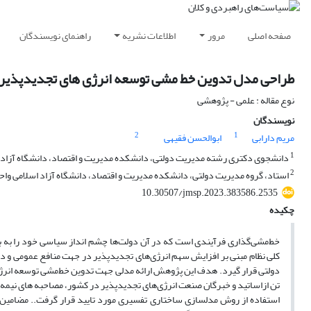
صفحه اصلی
مرور
اطلاعات نشریه
راهنمای نویسندگان
طراحی مدل تدوین خط مشی توسعه انرژی های تجدیدپذیر در
نوع مقاله : علمی - پژوهشی
نویسندگان
2
1
مریم دارابی
ابوالحسن فقیهی
1
دانشجوی دکتری رشته مدیریت دولتی، دانشکده مدیریت و اقتصاد، دانشگاه آزاد اسل
2
استاد، گروه مدیریت دولتی، دانشکده مدیریت و اقتصاد، دانشگاه آزاد اسلامی واحد 
10.30507/jmsp.2023.383586.2535
چکیده
کلی نظام مبنی بر افزایش سهم انرژی‌های تجدیدپذیر در جهت منافع عمومی و 
دولتی قرار گیرد. هدف این پژوهش ارائه مدلی جهت تدوین خط‌مشی توسعه انرژی
تن ازاساتید و خبرگان صنعت انرژی‌های تجدیدپذیر در کشور، مصاحبه های نیمه
استفاده از روش مدلسازی ساختاری تفسیری مورد تایید قرار گرفت.. مضامین مس