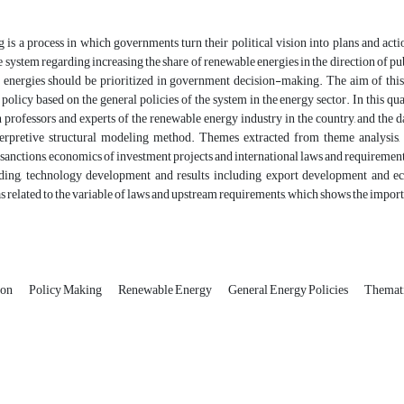
is a process in which governments turn their political vision into plans and acti
he system regarding increasing the share of renewable energies in the direction of pub
 energies should be prioritized in government decision-making. The aim of this
olicy based on the general policies of the system in the energy sector. In this q
 professors and experts of the renewable energy industry in the country, and the 
terpretive structural modeling method. Themes extracted from theme analysis,
 sanctions, economics of investment projects and international laws and requiremen
ilding, technology development and results including export development and e
 related to the variable of laws and upstream requirements, which shows the importa
ion
Policy Making
Renewable Energy
General Energy Policies
Themati