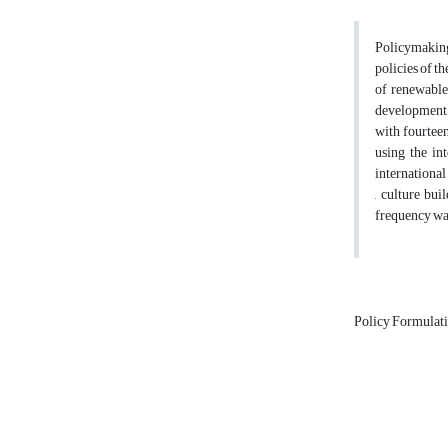
Policymaking 
policies of t
of renewable
development p
with fourteen
using the in
international
, culture bu
frequency was
Policy Formulat