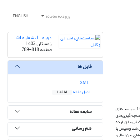
ورود به سامانه
ENGLISH
دوره 11، شماره 44
زمستان 1402
صفحه
789-818
فایل ها
XML
اصل مقاله
1.45 M
خط‌مشی‌گذاری فرآیندی است که در آن دولت‌ها چشم انداز سیاسی خود را به برنامه‌ها و اقداماتی تبدیل می‌کنند تا تغییرات مدنظر خود را ایجاد کنند. بر اساس اصل 13 سیاست‌های
سابقه مقاله
صمیم‌گیری‌های
فی، با چهارده
هم رسانی
یل شد وسپس با
ی بین‌المللی،