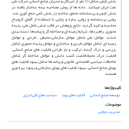
بخش کیفی شامل 15 نفر از خبرگان و مدیران منابع انسانی شرکت ملی
نفت ایران میباشد. داده ها از روش مصاحبه نیمه ساختار یافته در
بخش کیفی و پرسشنامه محقق ساخته در بخش کمی جمع آوری شد.
روایی پرسشنامه و روایی سازه و پایایی با استفاده از آلفای کرونباخ
محاسبه و تایید گردید. نتایج پژوهش در قالب شش عامل علی، پدیده
محوری، راهبردها، شرایط زمینه ای و مداخله گر و پیامدها دسته بندی
شدند. عوامل علی شامل عوامل سازمانی،محیطی ، فردی. و عوامل
زمینه ای شامل عوامل فردی و ساختاری و عوامل پدیده محوری شامل
بررسی و درک آینده، ترکیب و باز طراحی قابلیت های منابع انسانی،
قابلیت درک محیط،قابلیت کسب دانش و عوامل مداخله گر شامل
ملاحظات سیاسی، اقتصادی، قانونی و پیامد ها شامل بهبود قابلیت های
پویای منابع انسانی، بهبود قبلیت های پویای سازمانی و بهبود بهره وری
هستند.
کلیدواژه‌ها
توسعه منابع انسانی
قابلیت های پویا
سیاست های کلی انرژی
موضوعات
مدیریت دولتی