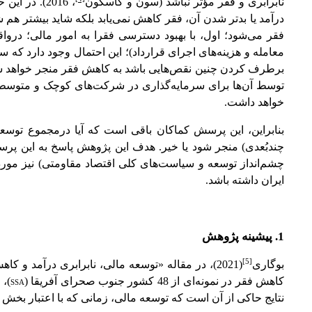
نابرابری و فقر مؤثر نباشد
(سون و کاسکون
، 2016)
. در این 
درآمد یا بدتر شدن آن، فقر کاهش نمی‌یابد بلکه شاید بیشتر ه
فقر می‌شود؛ اول، با بهبود دسترسی فقرا به امور مالی؛ درواق
معامله و هزینه‌های اجرای قرارداد)؛ این احتمال وجود دارد که سرما
برطرف کردن چنین نقص‌هایی باشد به کاهش فقر منجر خواهد شد. دو
توسط آن‌ها برای سرمایه‌گذاری در شرکت‌های کوچک و متوسط که
خواهد داشت.
بنابراین، این پرسش کماکان باقی است که آیا درمجموع توسعه
چندبُعدی) منجر شود یا خیر. هدف این پژوهش پاسخ به این پرس
چشم‌انداز توسعه و سیاست‌های کلی اقتصاد مقاومتی) نیز مورد 
ایران داشته باشد.
1. پیشینه پژوهش
[5]
بوگاری
(2021)، در مقاله «توسعه مالی، نابرابری درآمد و
کاهش فقر در نمونه‌ای از 48 کشور جنوب صحرای آفریقا (
SSA
)، در ط
نتایج حاکی از آن است که توسعه مالی، زمانی که با اعتبار بخ