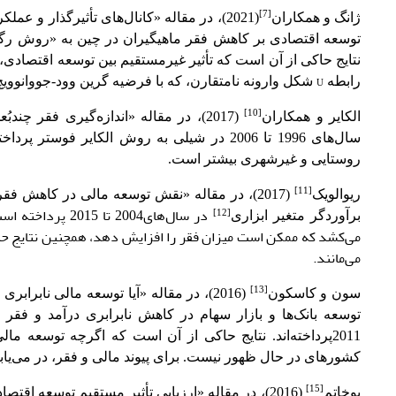
[7]
ژانگ و همکاران
(2021)، در مقاله «کانال‌های تأثیرگذار 
توسعه اقتصادی بر کاهش فقر ماهی­گیران در چین به «روش ر
نتایج حاکی از آن است که تأثیر غیرمستقیم بین توسعه اقتصادی، 
رابطه
U
شکل وارونه نامتقارن، که با فرضیه گرین وود-جووانوویچ
[10]
الکایر و همکاران
(2017)، در مقاله «اندازه‌گیری فقر 
سال‌های 1996 تا 2006 در شیلی به روش الکایر
روستایی و غیرشهری بیشتر است.
[11]
ریوالویک
(2017)، در مقاله «نقش توسعه مالی در کاهش 
در سال‌های2004 
[12]
برآوردگر متغیر ابزاری
می‌کشد که ممکن است میزان فقر را افزایش دهد، همچنین نتایج حتی 
می‌مانند.
[13]
سون و کاسکون
(2016)، در مقاله «آیا توسعه مالی نا
توسعه بانک‌ها و بازار سهام در کاهش نابرابری درآمد و فقر
2011پرداخته‌اند. نتایج حاکی از آن است که اگرچه توسعه م
کشورهای در حال ظهور نیست. برای پیوند مالی و فقر، در می‌یابن
[15]
بوخاتم
(2016)، در مقاله «ارزیابی تأثیر مستقیم توسعه ا