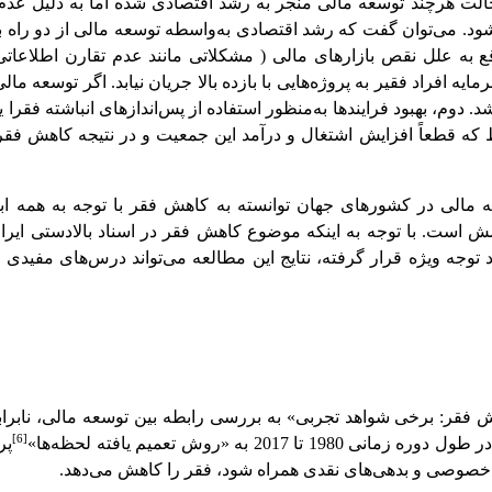
حالت هرچند توسعه مالی منجر به رشد اقتصادی شده اما به دلیل عدم ب
م شود. می‌توان گفت که رشد اقتصادی به‌واسطه توسعه مالی از دو راه
ع به علل نقص بازارهای مالی ( مشکلاتی مانند عدم تقارن اطلاعاتی،
یه افراد فقیر به پروژه‌هایی با بازده بالا جریان نیابد. اگر توسعه مالی
م، بهبود فرایندها به‌منظور استفاده از پس‌اندازهای انباشته فقرا ی
 قطعاً افزایش اشتغال و درآمد این جمعیت و در نتیجه کاهش فقر ر
 مالی در کشورهای جهان توانسته به کاهش فقر با توجه به همه ابع
ش است. با توجه به اینکه موضوع کاهش فقر در اسناد بالادستی ایرا
توجه ویژه قرار گرفته، نتایج این مطالعه می‌تواند درس‌های مفیدی ب
 کاهش فقر: برخی شواهد تجربی» به بررسی رابطه بین توسعه مالی، نابرا
[6]
ول دوره زمانی 1980 تا 2017 به «روش تعمیم یافته لحظه‌ها»
پر
ش خصوصی و بدهی‌های نقدی همراه شود، فقر را کاهش می‌دهد.