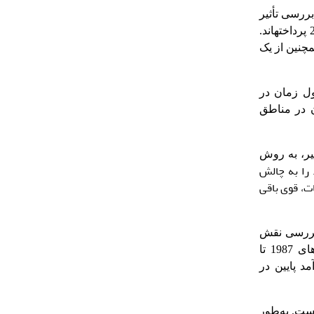
بررسی تأثیر
در سال‌های 1996 تا 2017 پرداخته­اند.
مچنین از یک
طول زمان در
 آن در مناطق
یر، به روش
جود را به چالش
ت، قوی باقی
ه بررسی نقش
در سال‌های 1987 تا
مد پایین در
است. به‌طور