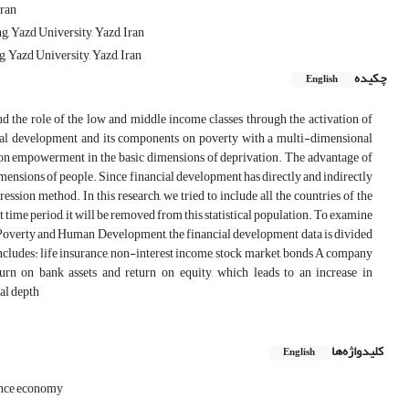
Iran
, Yazd University, Yazd, Iran
 Yazd University, Yazd, Iran
چکیده
English
nd the role of the low and middle income classes through the activation of
ancial development and its components on poverty with a multi-dimensional
s on empowerment in the basic dimensions of deprivation. The advantage of
imensions of people. Since financial development has directly and indirectly
ession method. In this research, we tried to include all the countries of the
at time period, it will be removed from this statistical population. To examine
of Poverty and Human Development, the financial development data is divided
includes: life insurance, non-interest income, stock market, bonds A company
urn on bank assets and return on equity, which leads to an increase in
al depth
کلیدواژه‌ها
English
tance economy