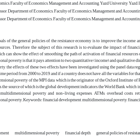
mics, Faculty of Economics, Management and Accounting, Yazd University, Yazd, 
ssor, Department of Economics,, Faculty of Economics, Management and Accounting
ssor, Department of Economics,, Faculty of Economics, Management and Accounting,
als of the general policies of the resistance economy is to improve the income a
ources. Therefore, the subject of this research is to evaluate the impact of fin
ch can show the effect of smoothing the path of activation of financial resource
nal poverty is that it pays attention to two quantitative (income) and qualitative d
ty, the effects of these two effects have been investigated using the panel data regr
time period from 2000 to 2019, and if a country does not have all the variables for th
nsional poverty of the MPI data, which is the originator of the Oxford Institute 
ts, the source of which is the global development indicators, the World Bank, which 
 multidimensional poverty and non-living expenses, ATMs, overhead costs, ret
onal poverty.Keywords: financial development, multidimensional poverty, financi
opment
multidimensional poverty
financial depth
general policies of resis