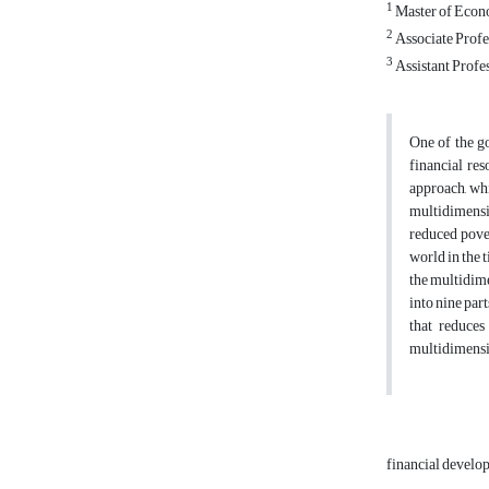
1
Master of Econo
2
Associate Profe
3
Assistant Profe
One of the go
financial res
approach, whi
multidimensio
reduced pover
world in the 
the multidime
into nine par
that reduces
multidimensi
financial devel