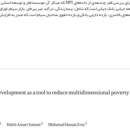
آماری حذف می‌شود که تمامی متغیرها برای آن دوره زمانی را نداشته باشد. برای بررسی فقر چندبعدی از داده‌های MPI که مبتکر
جهانی، بانک جهانی است که شامل: بیمه زندگی، درآمد غیر بهره‌ای، بازار سهام، اور
های بالاسری، بازده دارایی بانکی و بازده حقوق صاحبان سهام است که منجر به افزای
velopment as a tool to reduce multidimensional poverty in
1
2
3
Habib Ansari Samani
Mohamad Hassan Zrea