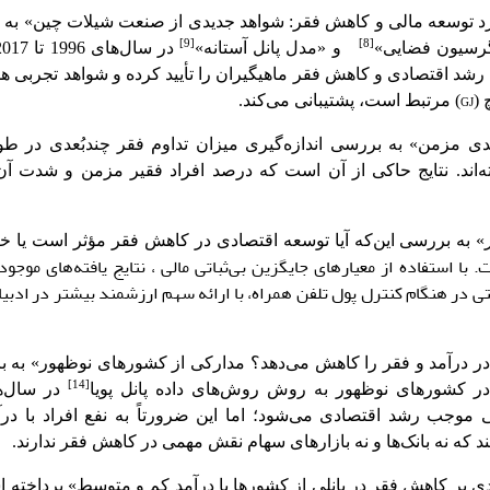
و عملکرد توسعه مالی و کاهش فقر: شواهد جدیدی از صنعت شیلات چین» به 
[9]
[8]
گرسیون فضایی»
و «مدل پانل آستانه»
رشد اقتصادی و کاهش فقر ماهی­گیران را تأیید کرده و شواهد تجربی ه
 (
GJ
) مرتبط است، پشتیبانی می‌کند.
چندبُعدی مزمن» به بررسی اندازه‌گیری میزان تداوم فقر چندبُعدی در 
 فوستر پرداخته‌اند. نتایج حاکی از آن است که درصد افراد فقیر مزمن و شدت
فقر» به بررسی این‌که آیا توسعه اقتصادی در کاهش فقر مؤثر است یا خ
تا 2015 پرداخته است. با استفاده از معیارهای جایگزین بی‌ثباتی مالی ، نتایج یافته‌های مو
در هنگام کنترل پول تلفن همراه، با ارائه سهم ارزشمند بیشتر در ادبیا
برابری در درآمد و فقر را کاهش می‌دهد؟ مدارکی از کشورهای نوظهور» ب
[14]
 در کشورهای نوظهور به روش روش‌های داده پانل پویا
الی موجب رشد اقتصادی می‌شود؛ اما این ضرورتاً به نفع افراد با درآ
د که نه بانک‌ها و نه بازارهای سهام نقش مهمی در کاهش فقر ندارند.
قتصادی بر کاهش فقر در پانلی از کشورها با درآمد کم و متوسط» پرداخته 