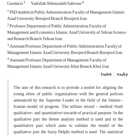
3
4
Goodarzi
Yadollah Abbaszadeh Sahroun
1
PhD student in Public Administration, Faculty of Management, Islamic
Azad University, Borujerd Branch, Borujerd, Iran
2
Professor, Department of Public Administration, Faculty of
Management and Economics, Islamic Azad University of Tehran Science
and Research Branch, Tehran, Iran
3
Assistant Professor, Department of Public Administration, Faculty of
Management, Islamic Azad University, Borujerd Branch, Borujerd, Iran
4
Assistant Professor, Department of Management, Faculty of
Management, Islamic Azad University, Khoi Branch, Khoi, Iran
چکیده
English
The aim of this research is to provide a model for aligning the
young elites of public organizations with the general policies
announced by the Supreme Leader in the field of the Islamic-
Iranian model of progress. The utilizes mixed - method (both
qualitative- and quantitative) towards of practical purpose. In the
qualitative part, the theme analysis method is used, and in the
quantitative part, which aims to validate the model of the
qualitative part, the fuzzy Delphi method is used. The statistical