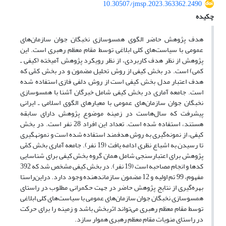
10.30507/jmsp.2023.363362.2490
چکیده
هدف پژوهش حاضر الگوی همسوسازی نخبگان جوان سازمان‌های
عمومی با سیاست‌های کلی ابلاغی توسط مقام معظم رهبری است. این
پژوهش از نظر هدف کاربردی، از نظر رویکرد پژوهش آمیخته (کیفی ـ
کمی) است. در بخش کیفی از روش تحلیل مضمون و در بخش کمّی که
هدف اعتبار مدل بخش کیفی است از روش دلفی فازی استفاده شده
است. جامعه آماری در بخش کیفی شامل خبرگان آشنا با همسوسازی
نخبگان جوان سازمان‌های عمومی با معیارهای الگوی اسلامی ـ ایرانی
پیشرفت که سال‌هاست در زمینه موضوع پژوهش دارای سابقه
هستند، استفاده شده است. تعداد این افراد 28 نفر است. در بخش
کیفی، از نمونه‌گیری به روش هدفمند استفاده شده است و نمونه­گیری
تا رسیدن به اشباع نظری ادامه یافت (19 نفر). جامعه آماری بخش کمّی
پژوهش برای اعتبارسنجی شامل همان گروه بخش کیفی برای شناسایی
کدها و انجام مصاحبه است (19 نفر). در بخش کیفی مشخص شد که 392
مفهوم، 99 تم اولیه و 12 مضمون سازمان­دهنده وجود دارد. دراین‌راستا
بهره‌گیری از نتایج پژوهش حاضر در جهت حکمرانی مطلوب در راستای
همسوسازی نخبگان جوان سازمان‌های عمومی با سیاست‌های کلی ابلاغی
توسط مقام معظم رهبری می‌تواند اثربخش باشد و زمینه را برای حرکت
در راستای منویات مقام معظم رهبری هموار سازد.