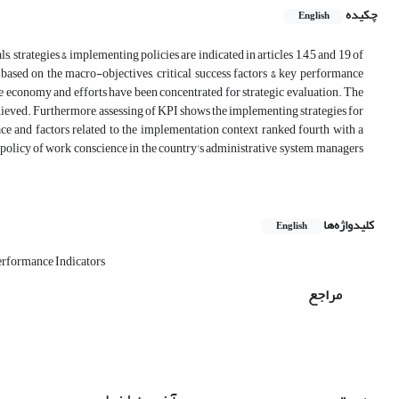
چکیده
English
s, strategies & implementing policies are indicated in articles 1,4,5 and 19 of
based on the macro-objectives, critical success factors & key performance
ve economy and efforts have been concentrated for strategic evaluation. The
chieved. Furthermore, assessing of KPI shows the implementing strategies for
ace and factors related to the implementation context ranked fourth with a
he policy of work conscience in the country's administrative system, managers
کلیدواژه‌ها
English
rformance Indicators
مراجع