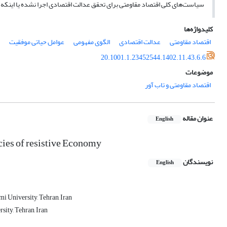
قق عدالت اقتصادی اجرا نشده یا اینکه در اجرا نتایج موفقیت­آمیز نداشته است.
کلیدواژه‌ها
عوامل حیاتی موفقیت
الگوی مفهومی
عدالت اقتصادی
اقتصاد مقاومتی
20.1001.1.23452544.1402.11.43.6.6
موضوعات
اقتصاد مقاومتی و تاب آور
عنوان مقاله
English
cies of resistive Economy
نویسندگان
English
i University, Tehran, Iran
ity, Tehran, Iran