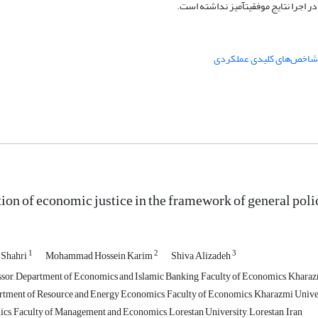
سیاست‌های کلی اقتصاد مقاومتی برای تح
شاخص‌های کلیدی عملکردی
ion of economic justice in the framework of general poli
1
2
3
 Shahri
Mohammad Hossein Karim
Shiva Alizadeh
ssor, Department of Economics and Islamic Banking, Faculty of Economics, Kharazm
rtment of Resource and Energy Economics, Faculty of Economics, Kharazmi Univers
s, Faculty of Management and Economics, Lorestan University, Lorestan, Iran