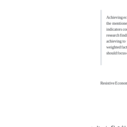
Achieving eco
the mentioned
indicators, c
research find
achieving to 
weighted fact
should focus o
Resistive Econ