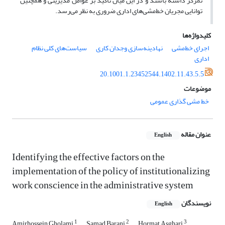
تمرکز داشته باشند و در این میان تأکید بر عوامل مدیریتی و همچنین
توانایی مجریان خط‌مشی‌های اداری ضروری به نظر می‌رسد.
کلیدواژه‌ها
اجرای خط‌مشی
نهادینه‌سازی وجدان کاری
سیاست‌های کلی نظام
اداری
20.1001.1.23452544.1402.11.43.5.5
موضوعات
خط مشی گذاری عمومی
عنوان مقاله
English
Identifying the effective factors on the
implementation of the policy of institutionalizing
work conscience in the administrative system
نویسندگان
English
1
2
3
Amirhossein Gholami
Samad Barani
Hormat Asghari