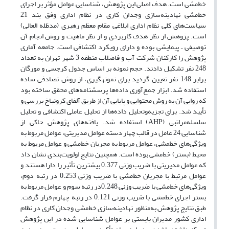
خط‌مشی است. هدف اصلی این پژوهش، شناسایی عوامل مؤثر بر اجرای
خط‌مشی نهادینه‌سازی وجدان کاری در نظام اداری وفق بند 21
سیاست‌های کلی نظام اداری ابلاغی مقام معظم رهبری (مدظله العالی)
است. پژوهش از نظر هدف کاربردی و از نظر ماهیت و روش انجام آن
توصیفی ـ پیمایشی بوده و دارای رویکرد اکتشافی است. جامعه آماری
پژوهش را کارکنان شرکت آب و فاضلاب منطقه 3 شهر تهران به تعداد
248 نفر تشکیل دادند. حجم نمونه بر اساس جدول کرجسی و مورگان
برابر 148 نفر تعیین گردید برای نمونه­گیری، از روش تصادفی ساده
استفاده شد. ابزار جمع‌آوری داده‌ها پرسشنامه‌های محقق ساخته بود
که روایی آن به روش محتوایی و پایایی آن از طریق آلفای کرونباخ بررسی و
تأیید شد. برای تجزیه‌وتحلیل داده‌ها از تحلیل عاملی اکتشافی و تحلیل
سلسله‌مراتبی (AHP) استفاده شد. یافته‌های پژوهش حاکی از
شناسایی 24 عامل در قالب چهار دسته عوامل مدیریتی، عوامل مربوط به
ویژگی‌های خط‌مشی، عوامل مربوط به مجریان خط‌مشی و عوامل‎ مربوط به
محیط (بستر) خط‌مشی بوده است. همچنین نتایج اولویت‌بندی نشان داد
که عوامل مدیریتی با ضریب وزنی 0.377 بیشترین تأثیر را دارا هستند و
عوامل مرتبط با مجریان خط‌مشی با ضریب وزنی 0.253 در رتبه دوم،
ویژگی‌های خط‌مشی با ضریب وزنی 0.248در رتبه سوم و عوامل مربوط به
بستر اجرای خط‌مشی با ضریب وزنی 0.121 در رتبه چهارم قرار گرفت.
طبق نتایج پژوهش به‌منظور نهادینه‌سازی خط‌مشی وجدان کاری در نظام
اداری کشور مدیران بایستی بر عوامل شناسایی شده در این پژوهش