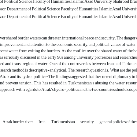
f Political Science, Faculty of Humanities, Islamic Azad University Shahrood Bran
sor, Department of Political Science, Faculty of Humanities, Islamic Azad Univers
sor, Department of Political Science, Faculty of Humanities, Islamic Azad Univers
ver shared border waters can threaten international peace and security. The danger 
improvement and attention to the economic, security, and political values of wate
event water from exiting the borders. As the conflict over the shared water of the bo
s seriously discussed in the early 90s among university professors and researcher
ed and trans-regional water. One of the controversies between Iran and Turkmenis
search method is descriptive-analytical. The research question is: What are the po
 Atrak and its hydro-politics? The findings suggested that the current diplomacy in I
and prevent tension. This has resulted in Turkmenistan’s abusing the water resour
approach with regards to Atrak’s hydro-politics and the two countries should coope
Atrak border river
Iran
Turkmenistan
security
general policies of the