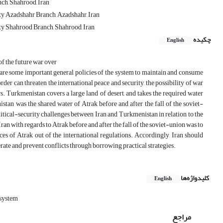
ch, Shahrood, Iran
ity Azadshahr Branch, Azadshahr, Iran
ity Shahrood Branch, Shahrood, Iran
چکیده
English
of the future war over
r are some important general policies of the system to maintain and consume
rder can threaten the international peace and security, the possibility of war
s. Turkmenistan covers a large land of desert, and takes the required water
tan was the shared water of Atrak before and after the fall of the soviet-
litical-security challenges between Iran and Turkmenistan in relation to the
ran with regards to Atrak before and after the fall of the soviet-union was to
ces of Atrak out of the international regulations. Accordingly, Iran should
rate and prevent conflicts through borrowing practical strategies.
کلیدواژه‌ها
English
 system
مراجع