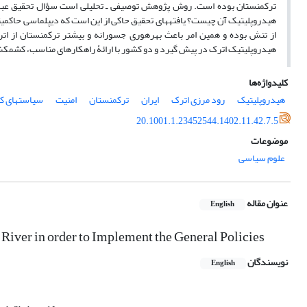
ترکمنستان بوده است. روش پژوهش توصیفی ـ تحلیلی است سؤال تحقیق عبارت
هیدروپلیتیک آن چیست؟ یافته‏های تحقیق حاکی از این است که دیپلماسی حاکمیت
از تنش بوده و همین امر باعث بهره‏وری جسورانه و بیشتر ترکمنستان از ات
هیدروپلیتیک اترک در پیش گیرد و دو کشور با ارائۀ راهکارهای مناسب، کشمکش‌ه
کلیدواژه‌ها
هیدروپلیتیک
رود مرزی اترک
ایران
ترکمنستان
امنیت
سیاست‏های کل
20.1001.1.23452544.1402.11.42.7.5
موضوعات
علوم سیاسی
عنوان مقاله
English
 River in order to Implement the General Policies
نویسندگان
English