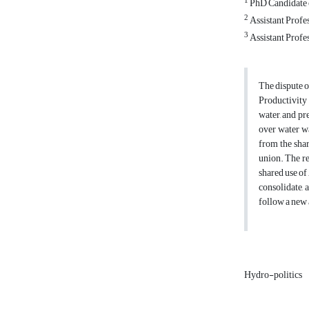
1
PhD Candidate o
2
Assistant Profes
3
Assistant Profes
The dispute o
Productivity 
water, and pr
over water wa
from the shar
union. The re
shared use of
consolidate, 
follow a new 
Hydro-politics