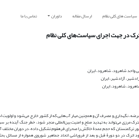
سیاست های کلی نظام
ارسال مقاله
داوران
تماس با ما
ترک در جهت اجرای سیاست‌های کلی نظام
ی واحد شاهرود، شاهرود، ایران
ادشهر، آزادشهر، ایران
اهرود، شاهرود، ایران
صال، عرضه، نگهداری و مصرف آن و همچنین مهار آب‌هایی که از کشور خارج می‌شود و اولویت اس
ترک مرزی می‌تواند به تهدید صلح و امنیت بین‌المللی منجر شود، خطر جنگ آینده بر س
شی مطرح شد. کشور ترکمنستان که حجم عمدۀ خاکش را صحرای قره‏قوم تشکیل داده، در دوران مختل
 اترک در دو دورۀ قبل و بعد از فروپاشی اتحاد جماهیر شوروی همواره از مسائل بحث‏بر