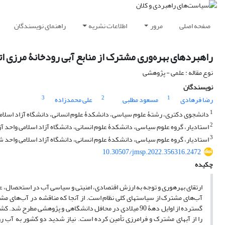
صفحه اصلی
مرور
اطلاعات نشریه
راهنمای نویسندگان
راهبردهای بهره‌وری مشترک از منابع آبی رودخانۀ مرزی ا
نوع مقاله : علمی - پژوهشی
نویسندگان
3
2
1
رضا فرهادی
مسعود مطلبی
علی محمدزاده
1
دانشجوی دکتری، رشتۀ علوم سیاسی، دانشکدۀ علوم انسانی، دانشگاه آزاد اسلام
2
استادیار، گروه علوم سیاسی، دانشکدۀ علوم انسانی، دانشگاه آزاد اسلامی واحد آز
3
استادیار، گروه علوم سیاسی، دانشکدۀ علوم انسانی، دانشگاه آزاد اسلامی واحد ش
10.30507/jmsp.2022.356316.2472
چکیده
ارتقای بهره‎وری و توجه به ارزش اقتصادی، امنیتی و سیاسی آب در استح
آب‌های مشترک از سیاست‏های کلی نظام است. از آنجا که مناقشه در آب‌های مش
گسترده از اوایل دهۀ 90 میلادی در محافل دانشگاهی و پژوه
را از آب‏های مشترک و فرامرزی تأمین کرده است. نیاز شدید دو کشور به آب رود