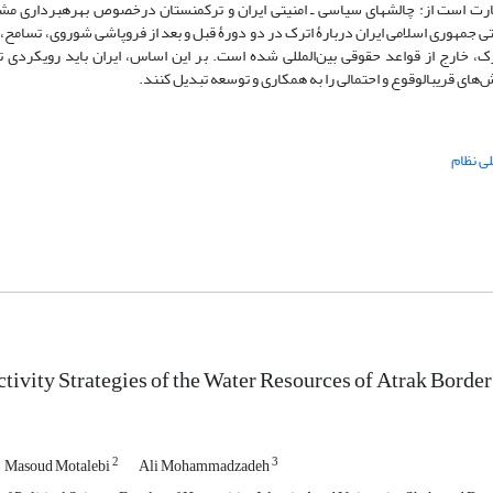
 است از: چالش‏های سیاسی ـ امنیتی ایران و ترکمنستان درخصوص بهره‏برداری مشت
ی جمهوری اسلامی ایران دربارۀ اترک در دو دورۀ قبل و بعد از فروپاشی شوروی، تسامح،
رک، خارج از قواعد حقوقی بین‌المللی شده است. بر این اساس، ایران باید رویکرد
ای قریب‏الوقوع و احتمالی را به همکاری و توسعه تبدیل کنند.
ی نظام
ctivity Strategies of the Water Resources of Atrak Border
2
3
Masoud Motalebi
Ali Mohammadzadeh