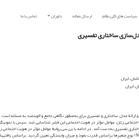
سیاست های کلی نظام
ارسال مقاله
داوران
تماس با ما
مدل‌سازی ساختاری تفسیری
شان، ایران
، ایران
ارائۀ مدل ساختاری و تفسیری برای به‌منظور نگاهی جامع و الویت­مند به مسئله است.
یت اجتماعی زنان، عوامل مؤثر در هویت اجتماعی این قشر شناسایی شد. سپس با نمونه­گ
ختاری تفسیری به‌دست آمد. در ادامه با بررسی روابط عوامل مؤثر در هویت اجتماعی ز
عوامل صورت گرفت. در مرحلۀ نهایی، با استفاده از تحلیل میک‌مک (MICMAC) نوع متغیرها براساس قدرت نفوذ و میزان وابستگی تعیین گردید. براس