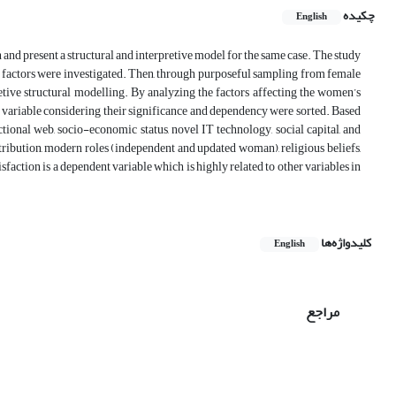
چکیده
English
an and present a structural and interpretive model for the same case. The study
tive factors were investigated. Then, through purposeful sampling from female
retive structural modelling. By analyzing the factors affecting the women’s
of variable considering their significance and dependency were sorted. Based
tional web, socio-economic status, novel IT technology, social capital, and
ntribution, modern roles (independent and updated woman), religious beliefs,
tisfaction is a dependent variable which is highly related to other variables in
کلیدواژه‌ها
English
مراجع