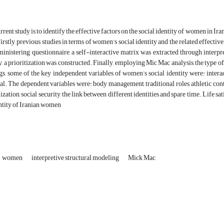
rrent study is to identify the effective factors on the social identity of women in Ir
 Firstly, previous studies in terms of women’s social identity and the related effec
dministering questionnaire, a self-interactive matrix was extracted through interp
ty, a prioritization was constructed. Finally, employing Mic Mac analysis, the type 
gs, some of the key independent variables of women’s social identity were: interac
tal. The dependent variables were: body management, traditional roles, athletic co
ization, social security, the link between different identities and spare time. Life sa
entity of Iranian women
women
interpretive structural modeling
Mick Mac