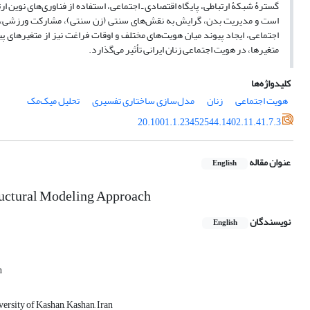
گسترۀ شبکۀ ارتباطی، پایگاه اقتصادی ـ اجتماعی، استفاده از فناوری‌های نوین 
است و مدیریت بدن، گرایش به نقش‌های سنتی (زن سنتی)، مشارکت ورزشی، گر
اجتماعی، ایجاد پیوند میان هویت‌های مختلف و اوقات فراغت نیز از متغیرهای پ
متغیرها، در هویت اجتماعی زنان ایرانی تأثیر می‌گذارد.
کلیدواژه‌ها
هویت اجتماعی
زنان
مدل‌سازی ساختاری تفسیری
تحلیل میک‌مک
20.1001.1.23452544.1402.11.41.7.3
عنوان مقاله
English
tructural Modeling Approach
نویسندگان
English
n
ersity of Kashan, Kashan, Iran