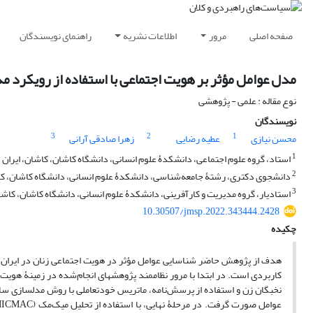
صفحه اصلی
مرور
اطلاعات نشریه
راهنمای نویسندگان
مدل عوامل مؤثر بر هویت اجتماعی با استفاده از رویکرد 
نوع مقاله : علمی - پژوهشی
نویسندگان
3
2
1
محسن نیازی
عطیه رضایی
زهرا صادقی آرانی
1
استاد، گروه علوم اجتماعی، دانشکدۀ علوم انسانی، دانشگاه کاشان، کاشان، ایران
2
دانشجوی دکتری، رشتۀ جامعه‌شناسی، دانشکدۀ علوم انسانی، دانشگاه کاشان، کا
3
استادیار، گروه مدیریت و کارآفرینی، دانشکدۀ علوم انسانی، دانشگاه کاشان، کاشان
10.30507/jmsp.2022.343444.2428
چکیده
هدف از پژوهش حاضر شناسایی عوامل مؤثر در هویت اجتماعی زنان در ایران و 
کاربردی است. در ابتدا با مرور نظام­مند پژوهش­های انجام‌شده در زمینۀ هو
نخبگان زن و استفاده از پرسش‌نامه، ماتریس خودتعاملی با روش مدل­سازی سا