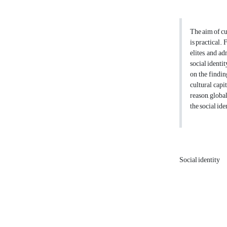
The aim of cu
is practical.
elites, and a
social identi
on the findin
cultural capi
reason, global
the social id
Social identity