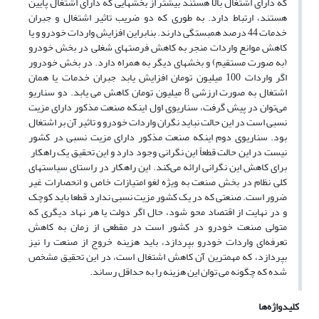
که دارای اشتغال بالا هستند بیشتر از بخشهایی که دارای اشتغال پایین
هستند، ارتباط دارد. به طوری که دو ضریب تاثیر اشتغال و جبران
خدمات 44 درصد همبستگی دارند. بنابراین افزایش واردات خودرو و یا
کاهش موانع واردات منجر به کاهش فرصتهای شغلی در بخش خودرو
(به صورت مستقیم) و بخشهای دیگر به همراه دارد. در بخش خودرور
اگر واردات 100 میلیون تومان افزایش یابد جبران خدمات یا همان
اشتغال به صورت ارزشی 8 میلیون تومان کاهش می یابد. دو سناریو
می‌توان در پیش گرفت، سناریوی اول اینکه صنعت مذکور دارای مزیت
نسبی است در این حالت نباید نگران واردات خودرو و تاثیر آن بر اشتغال
بود. سناریوی دوم اینکه صنعت مذکور دارای مزیت نسبی در کشور
نیست در این حالت قطعاً این نگرانی وجود دارد و این تحقیق یک راهکار
برای کاهش این نگرانی ارائه می‌کند. این راهکار در راستای سیاستهای
کلی نظام در بخش صنعت به ویژه لغو امتیازات خاص و انحصارات غیر
ضرور است. صنعتی که در یک کشور مزیت نسبی ندارد قطعا باید کوچک
و در نهایت از اقتصاد محو شود، حال اگر دولت یا هر نهاد دیگری که
متولی صنعت خودرو در کشور است در مقطعی از زمان به کاهش
تعرفه‌ای واردات خودرو بپردازد، باید هزینه خروج از صنعت را نیز
بپردازد، که مهمترین آن کاهش اشتغال است، در این تحقیق مشخص
شده که چگونه می توان این هزینه را به حداقل رساند.
کلیدواژه‌ها