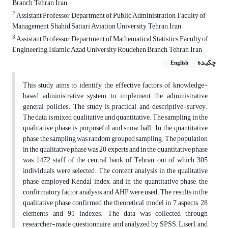
Branch, Tehran, Iran
2
Assistant Professor, Department of Public Administration, Faculty of
Management, Shahid Sattari Aviation University, Tehran, Iran
3
Assistant Professor, Department of Mathematical Statistics, Faculty of
Engineering, Islamic Azad University Roudehen Branch, Tehran, Iran
چکیده
English
This study aims to identify the effective factors of knowledge-
based administrative system to implement the administrative
general policies. The study is practical and descriptive-survey.
The data is mixed, qualitative and quantitative. The sampling in the
qualitative phase is purposeful and snow ball. In the quantitative
phase, the sampling was random grouped sampling. The population
in the qualitative phase was 20 experts and in the quantitative phase
was 1472 staff of the central bank of Tehran, out of which 305
individuals were selected. The content analysis in the qualitative
phase employed Kendal index, and in the quantitative phase, the
confirmatory factor analysis and AHP were used. The results in the
qualitative phase confirmed the theoretical model in 7 aspects, 28
elements, and 91 indexes. The data was collected through
researcher-made questionnaire, and analyzed by SPSS, Liserl, and