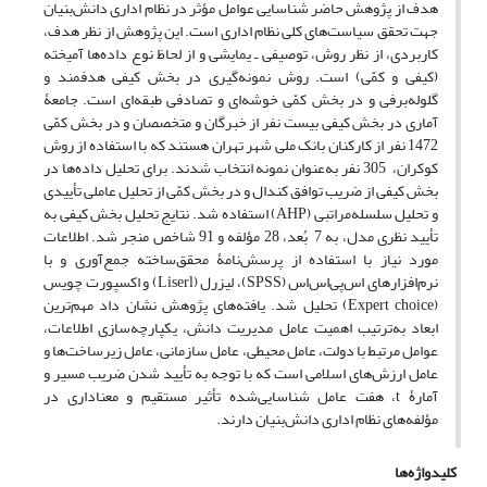
هدف از پژوهش حاضر شناسایی عوامل مؤثر در نظام اداری دانش‌بنیان
جهت تحقق سیاست‌های کلی نظام اداری است. این پژوهش از نظر هدف،
کاربردی، از نظر روش، توصیفی ـ یمایشی و از لحاظ نوع داده‌ها آمیخته
(کیفی و کمّی) است. روش نمونه‌گیری در بخش کیفی هدفمند و
گلوله‌برفی و در بخش کمّی خوشه‌ای و تصادفی طبقه‌ای است. جامعۀ
آماری در بخش کیفی بیست نفر از خبرگان و متخصصان و در بخش کمّی
1472 نفر از کارکنان بانک ملی شهر تهران هستند که با استفاده از روش
کوکران، 305 نفر به‌عنوان نمونه انتخاب شدند. برای تحلیل داده‌ها در
بخش کیفی از ضریب توافق کندال و در بخش کمّی از تحلیل عاملی تأییدی
و تحلیل سلسله‌مراتبی (AHP) استفاده شد. نتایج تحلیل بخش کیفی به
تأیید نظری مدل، به 7 بُعد، 28 مؤلفه و 91 شاخص منجر شد. اطلاعات
مورد نیاز با استفاده از پرسش‌نامۀ محقق‌ساخته جمع‌آوری و با
نرم‌افزارهای اس‌پی‌اس‌اس (SPSS)، لیزرل (Liserl) و اکسپورت چویس
(Expert choice)‌ تحلیل شد. یافته‌های پژوهش نشان داد مهم‌ترین
ابعاد به‌ترتیب اهمیت عامل مدیریت دانش، یکپارچه‌سازی اطلاعات،
عوامل مرتبط با دولت، عامل محیطی، عامل سازمانی، عامل زیرساخت‌ها و
عامل ارزش‌های اسلامی است که با توجه به تأیید شدن ضریب مسیر و
آمارۀ t، هفت عامل شناسایی‌شده تأثیر مستقیم و معناداری در
مؤلفه‌های نظام اداری دانش‌بنیان دارند.
کلیدواژه‌ها