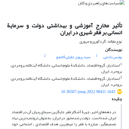
تأثیر مخارج آموزشی و بهداشتی دولت و سرمایۀ
انسانی بر فقر شهری در ایران
نوع مقاله : گردآوری و مروری
نویسندگان
2
1
یونس نادمی
سید پرویز جلیلی کامجو
1
استادیار، گروه اقتصاد، دانشکدۀ علوم انسانی، دانشگاه آیت‌الله بروجردی،
بروجرد، ایران
2
استادیار، گروه اقتصاد، دانشکدۀ علوم انسانی، دانشگاه آیت‌الله بروجردی،
بروجرد. ایران
10.30507/jmsp.2022.98411.1643
چکیده
در دهه‌های اخیر، چهرۀ آشکار فقر جایگزین سیمای پنهان آن در اقتصاد
ایران شده است. دولت رشدمحور در ایران، به‌عنوان ثروتمندترین نهاد
تصمیم‌گیر، مبارزه با فقر را مهم‌ترین هدف اقتصادی ـ اجتماعی خود