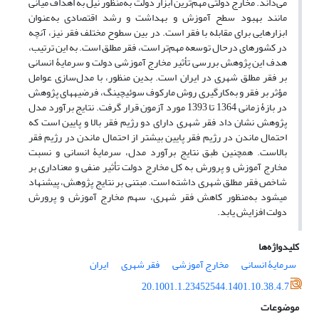
می‌داند. مخارج دولتی مهم‌ترین ابزار دولت به‌منظور نیل به اهداف میانی
مانند بهبود سطح آموزش و بهداشت و رشد اقتصادی به‌عنوان
ابزارهایی برای مقابله با فقر است. در بین سطوح مختلف فقر نیز، آنچه
در کشورهای درحال توسعه مهم‌تر است، فقر مطلق است. به این ترتیب،
هدف این پژوهش بررسی تأثیر مخارج آموزشی دولت و سرمایۀ انسانی
بر فقر مطلق شهری در ایران است. بدین منظور، با مدل‌سازی عوامل
مؤثر بر فقر و به‌کارگیری روش مارکوف سوئیچینگ، فرضیه‏های پژوهش
در بازۀ زمانی 1364 تا 1393 مورد آزمون قرار گرفت. نتایج برآورد مدل
‌پژوهش نشان داد فقر شهری دارای دو رژیم فقر بالا و پایین است که
احتمال ماندن در رژیم فقر پایین بیشتر از احتمال ماندن در رژیم فقر
بالاست. همچنین طبق نتایج برآورد مدل، سرمایۀ انسانی و نسبت
مخارج آموزش و پرورش به کل مخارج دولت تأثیر منفی و معنا‏داری بر
شاخص فقر مطلق شهری داشته است. مبتنی بر نتایج پژوهش، پیشنهاد
می‏شود به‌منظور کاهش فقر شهری، سهم مخارج آموزش و پرورش
دولت افزایش یابد.
کلیدواژه‌ها
سرمایۀ انسانی
مخارج آموزشی
فقر شهری
ایران
20.1001.1.23452544.1401.10.38.4.7
موضوعات