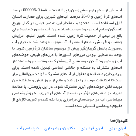
آب بیش از سه‌چهارم سطح زمین را پوشانده؛ اما فقط 000006/0 درصد
آب‌های کرۀ زمین و 26/0 درصد آب‌های شیرین برای مصارف انسان
قابل استفاده است. محدودیت مقدار این عنصر حیاتی در کنار توزیع
ناهمگون منابع آب موجود، موجب ایجاد بحران آب به‌صورت بالقوه برای
بالغ بر نیمی از جمعیت کرۀ زمین شده است. تغییر اقلیم، افزایش
جمعیت و افزایش نامتعارف مصرف آب موجب خواهد شد تا بحران آب
به‌صورت بالفعل گریبان‌گیر بیش از دوسوم ساکنان کرۀ زمین شود. با
توجه به منطبق نبودن مرزهای کشورها با مرزهای طبیعی حوضه‌های
آبریز و به‌وجود آمدن حوضه‌های آبی مشترک، نحوۀ تقسیم و استفاده از
آب‌های مشترک به مسئله و چالشی اساسی تبدیل شده است. برای
بهره‌برداری منصفانه و معقول از آب‌های مشترک، قواعد بین‌المللی نیاز
است تا اختلافات موجود را حل کند و مانع از بروز تنش و مناقشه بین
ذی‌مدخلان حوضه‌های آبریز مشترک شود. در این پژوهش، با مطالعۀ
مقررات و متغیرهای مؤثر بر تقسیم آب‌های فرامرزی، به روش‌شناسی
دیپلماسی آب در حوضه‌های فرامرزی پرداخته شده و تعریف تازه‌ای از
مفهوم دیپلماسی آب بیان شده است.
کلیدواژه‌ها
آب‏های مرزی
آب‏های فرامرزی
دکترین بهره‌برداری
دیپلماسی آب