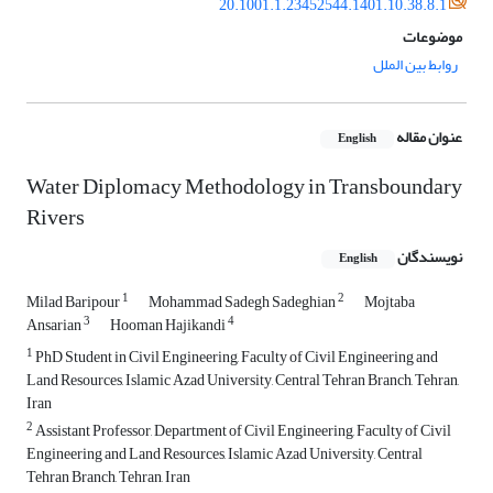
20.1001.1.23452544.1401.10.38.8.1
موضوعات
روابط بین الملل
عنوان مقاله
English
Water Diplomacy Methodology in Transboundary
Rivers
نویسندگان
English
1
2
Milad Baripour
Mohammad Sadegh Sadeghian
Mojtaba
3
4
Ansarian
Hooman Hajikandi
1
PhD Student in Civil Engineering, Faculty of Civil Engineering and
Land Resources, Islamic Azad University, Central Tehran Branch, Tehran,
Iran
2
Assistant Professor, Department of Civil Engineering, Faculty of Civil
Engineering and Land Resources, Islamic Azad University, Central
Tehran Branch, Tehran, Iran