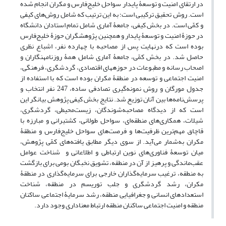
در ارتقای امنیت و توسعۀ پایدار سواحل خلیج‌فارس و مکران انجام شده
است. روش تحقیق ترکیبی است؛ به این ترتیب که شامل روش‌های کیفی
و کمّی است. در بخش کیفی، جامعۀ آماری شامل تمام استادان دانشگاه
در حوزۀ امنیت و توسعۀ پایدار و همچنین پژوهشگران حوزۀ خلیج‌فارس
بوده است که درنهایت پس از مصاحبه با چهارده نفر، اشباع نظری
حاصل شد. در بخش کمّی، جامعۀ ‌آماری شامل همۀ روزنامه‏نگاران و
اصحاب رسانه و مطبوعات در حوزه‏های اقتصادی، گردشگری، فرهنگی،
امنیت اجتماعی و توسعه در منطقۀ مکران بوده است که با استفاده از
جدول مورگان و روش نمونه‌‏گیری تصادفی ساده، 247 نفر انتخاب و
پرسش‌نامه‌‏ها بین آنان توزیع شد. نتایج بخش کیفی پژوهش بیانگر این
است که از دیدگاه مصاحبه‌‏شوندگان، زیست‌محیطی، گردشگری،
شیلات، همکاری‏‌های منطقه‏‌ای، سواحل طولانی، کشتیرانی و مبارزه با
قاچاق مهم‌ترین ظرفیت‌‏ها و فرصت‌‏های سواحل خلیج‌فارس و منطقۀ
مکران به‌شمار می‌‏آید. از سوی دیگر مطابق یافته‌های کمّی پژوهش،
میان توسعۀ فناوری‌های نوین ارتباطی و اطلاعاتی و شناخت عوامل
عقب‌ماندگی و پرهیز از آن در منطقه، تشویق نخبگان بومی برای بازگشت
به منطقه، ترغیب سرمایه‌گذاران خارجی برای سرمایه‌گذاری در منطقۀ
مکران، رشد گردشگری و جلب توریسم در منطقه، شناخت
استعدادهای انسانی و جغرافیایی منطقه، رشد سرمایۀ اجتماعی ساکنان
منطقه و امنیت اجتماعی ساکنان منطقه ارتباط معناداری وجود دارد.