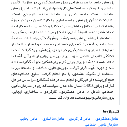
پژوهش حاضر با هدف طراحی مدل سیاست‌گذاری در سازمان تأمین
اجتماعی، با رویکرد سیاست‌های کلی نظام اداری انجام شد. این پژوهش
به‌لحاظ ماهیت داده، کیفی و به‌لحاظ هدف، کاربردی است.
مشارکت‌کنندگان پژوهش (جامعۀ آماری) را کارشناسان خبره در حوزۀ
رفاه اجتماعی (حداقل داشتن مدرک دکترا و ده سال سابقۀ کار)، به
تعداد شانزده نفر (نمونۀ آماری) تشکیل می‌داد که پایان نمونه‌گیری با
استفاده از فن اشباع نظری تعیین شد. روش گردآوری اطلاعات مصاحبۀ
نیمه‌ساختاریافته بود که برای دستیابی به صحت و اعتبار مطالعه، از
معیارهای اعتبار و اعتمادپذیری در مراحل پژوهش بهره گرفته شد تا
حداکثر اطمینان حاصل شود. برای بررسی روایی از خبرگان آشنا با
مباحث استفاده شد و برای پایایی کار نیز از همکاری دو کدگذار استفاده
شد و مورد تأیید قرار گرفت. تجزیه‌وتحلیل اطلاعات و داده‌ها نیز با
استفاده از تکنیک مضمون یا تم انجام گرفت. نتایج مصاحبه‌های
جمع‌آوری‌شده از خبرگان و انجام سه مرحله کدگذاری براساس مراحل
کلارک و براون (1401) نشان داد مدل سیاست‌گذاری در سازمان تأمین
اجتماعی شامل 5 عامل عملکردی، کارکردی ـ ساختاری، ایجابی،
برون‌سازمانی و بهبوددهنده‌ها و 38 کد است.
کلیدواژه‌ها
عامل عملکردی
عامل کارکردی
عامل ساختاری
عامل ایجابی
سازمان تامین اجتماعی