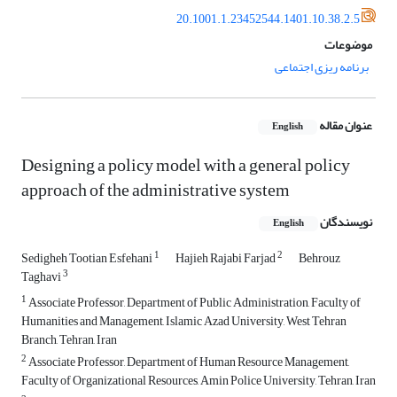
20.1001.1.23452544.1401.10.38.2.5
موضوعات
برنامه ریزی اجتماعی
عنوان مقاله
English
Designing a policy model with a general policy
approach of the administrative system
نویسندگان
English
1
2
Sedigheh Tootian Esfehani
Hajieh Rajabi Farjad
Behrouz
3
Taghavi
1
Associate Professor, Department of Public Administration, Faculty of
Humanities and Management, Islamic Azad University, West Tehran
Branch, Tehran, Iran
2
Associate Professor, Department of Human Resource Management,
Faculty of Organizational Resources, Amin Police University, Tehran, Iran