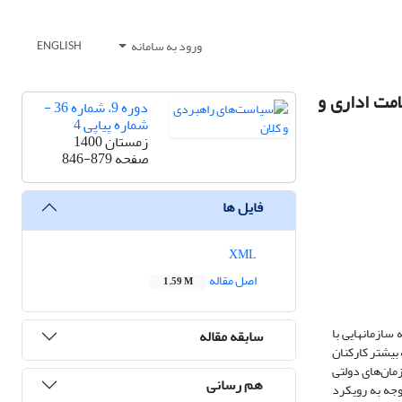
ورود به سامانه
ENGLISH
امت اداری و
دوره 9، شماره 36 -
شماره پیاپی 4
زمستان 1400
صفحه
846-879
فایل ها
XML
اصل مقاله
1.59 M
ازمان‏هایی با
سابقه مقاله
 بیشتر کارکنان
زمان‌های دولتی
هم رسانی
وجه به رویکرد