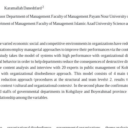
2
Karamallah Daneshfard
ssor, Department of Management, Faculty of Management, Payam Nour University of 
rtment of Management, Faculty of Management, Islamic Azad University Science an
 varied economic, social, and competitive environments in organizations have red
ations employ managerial approaches to improve their performances via the contrib
study takes the model of systems with high performance with organizational dis
l behavior in order to help departments reduce the consequences of destructive di
he content analysis and interview with 20 experts in public management of Ko
 with organizational disobedience approach. This model consists of 4 main 
 reduction approach (procedures at the structural and team levels), 2. results (
. context (cultural and organizational contexts). In the second phase, the confirma
 staffs of governmental departments in Kohgiluye and Boyerahmad province to 
elationship among the variables.
ce
organizational disobedience
governmental organizations
theme analysi