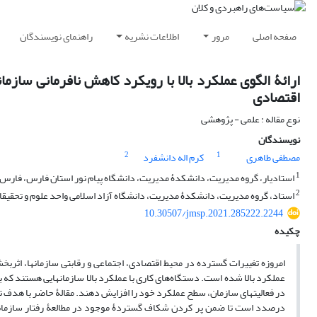
صفحه اصلی
مرور
اطلاعات نشریه
راهنمای نویسندگان
ارائۀ الگوی عملکرد بالا با رویکرد کاهش نافرمانی ساز
اقتصادی
نوع مقاله : علمی - پژوهشی
نویسندگان
2
1
مصطفی طاهری
کرم اله دانشفرد
1
استادیار، گروه مدیریت، دانشکدۀ مدیریت، دانشگاه پیام نور استان فارس، فارس، 
2
استاد، گروه مدیریت، دانشکدۀ مدیریت، دانشگاه آزاد اسلامی واحد علوم و تحقیقات
10.30507/jmsp.2021.285222.2244
چکیده
امروزه تغییرات گسترده در محیط اقتصادی، اجتماعی و رقابتی سازمان‏ها، اثربخ
عملکرد بالا شده است. دستگاه‌های کاری با عملکرد بالا سازمان‏هایی هستند که با
در فعالیت‏های سازمان، سطح عملکرد خود را افزایش دهند. مقالۀ حاضر با هدف تب
درصدد است تا ضمن پر کردن شکاف گستردۀ موجود در مطالعۀ رفتار سازمانی، ب