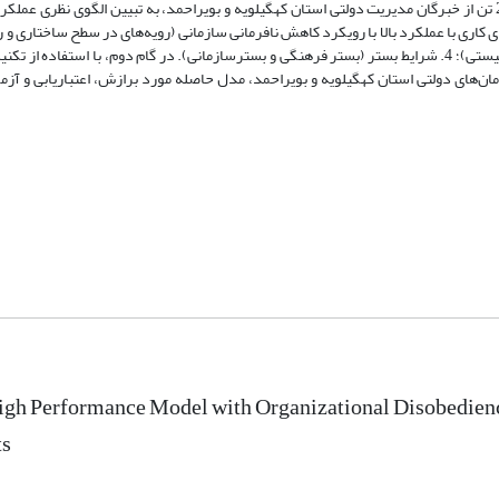
ترکیبی در بخش کیفی، با استفاده از روش تحلیل مضمون و مصاحبۀ عمیق با 20 تن از خبرگان مدیریت دولتی استان کهگیلویه و بویراحمد، به تبیین الگوی نظ
انی پرداخته است. این الگو مشتمل بر 4 تم اصلی است: 1. رویه‌های کاری با عملکرد بالا با رویکرد کاهش نافرمانی سازمانی (رویه‌های در سطح س
تیم)؛ 2. نتایج (نتایج تیمی و نتایج سازمانی)؛ 3. شرایط واسطه‌ای (رفتارهای وندالیستی)؛ 4. شرایط بستر (بستر فرهنگی و بسترسازمانی). در گام دوم، با ا
 میان 375 تن از مدیران و کارکنان سازمان‌های دولتی استان کهگیلویه و بویراحمد، مدل حاصله مورد برازش، اعتباریابی
High Performance Model with Organizational Disobedie
ts