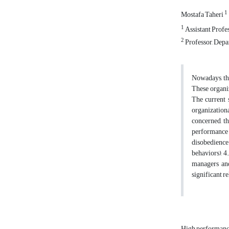
1
Mostafa Taheri
1
Assistant Profe
2
Professor, Depa
Nowadays, the
These organiz
The current 
organizationa
concerned, t
performance
disobedience
behaviors), 4
managers and
significant r
High performan