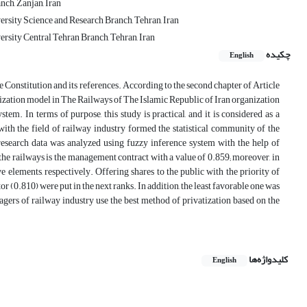
ch, Zanjan, Iran
rsity Science and Research Branch, Tehran, Iran
rsity Central Tehran Branch, Tehran, Iran
چکیده
English
e Constitution and its references. According to the second chapter of Article
ivatization model in The Railways of The Islamic Republic of Iran organization
tem. In terms of purpose, this study is practical, and it is considered as a
 with the field of railway industry formed the statistical community of the
research data was analyzed using fuzzy inference system with the help of
he railways is the management contract with a value of 0.859; moreover, in
e elements, respectively. Offering shares to the public with the priority of
or (0.810) were put in the next ranks. In addition, the least favorable one was
nagers of railway industry use the best method of privatization based on the
کلیدواژه‌ها
English