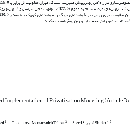
روش، عامل فرهنگی مؤثرترین مؤلفه و عامل اقتصادی کم‌اثرترین مؤلفه ارزیابی شد. روش‌های عرضۀ سهام به عموم (822/0) با ا
تضائات حاکم بر این صنعت، از بهترین روش استفاده کنند.
d Implementation of Privatization Modeling (Article 3 of
1
2
3
hed
Gholamreza Memarzadeh Tehran
Saeed Sayyad Shirkosh