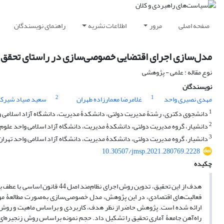
صفحه اصلی
مرور
اطلاعات نشریه
راهنمای نویسندگان
مدل‌سازی اجرای اقتضایی خصوصی‌سازی در راستای تحقق بند «ب» مادۀ 3 اصل
نوع مقاله : علمی - پژوهشی
نویسندگان
2
1
مهدی نصیری واحد
غلامرضا معمارزاده طهران
سعید صیاد شیر
1
دانشجوی دکتری، رشتۀ مدیریت دولتی، دانشکدۀ مدیریت، دانشگاه آزاد اسلامی واح
2
دانشیار، گروه مدیریت دولتی، دانشکدۀ مدیریت، دانشگاه آزاد اسلامی واحد علوم و
3
دانشیار، گروه مدیریت دولتی، دانشکدۀ مدیریت، دانشگاه آزاد اسلامی واحد تهران م
10.30507/jmsp.2021.280769.2228
چکیده
هدف از این تحقیق، تدوین روش اجرای نظام‌مند اصل 44 قانون اساسی با عطف به مواد مندرج در قانون مذکور است
ارائه شده است. پژوهش حاضر از نظر هدف، کاربردی و براساس ماهیت و روش، ت
راه‌آهن جامعۀ آماری تحقیق را تشکیل داد. حجم نمونه براساس روش زنجیره‌ای یا 