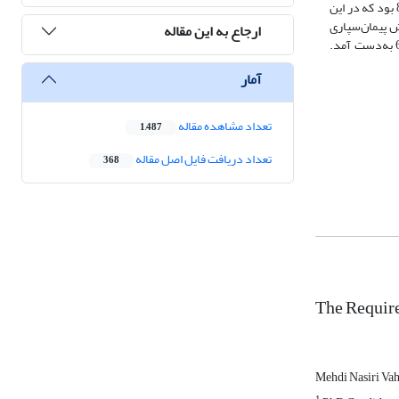
متلب (MATLAB) تجزیه‌وتحلیل شد. نتایج نشان داد مطلوب‌ترین روش برای خصوصی‌سازی در راه‌آهن روش پیمان مدیریت است که میزان مطلوبیت آن برابر با 859/0 بود که در این
ولویت عامل سیاسی و قانونی و روش پیمان‌سپاری
ارجاع به این مقاله
(810/0) با اولویت عامل اطلاعاتی در رتبه‌های بعدی قرار گرفت. همچنین کمترین مطلوبیت برای روش تجزیۀ واحدهای بزرگ‌تر به واحدهای کوچک‌تر با مقدار 608/0 به‌دست آمد.
آمار
تعداد مشاهده مقاله
1,487
تعداد دریافت فایل اصل مقاله
368
The Require
Mehdi Nasiri Va