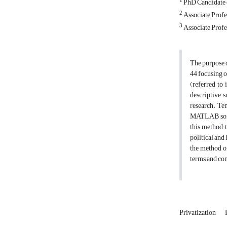
1
PhD Candidate o
2
Associate Profe
3
Associate Profe
The purpose o
44 focusing o
(referred to 
descriptive s
research. Te
MATLAB softwa
this method, 
political and
the method of
terms and con
Privatization