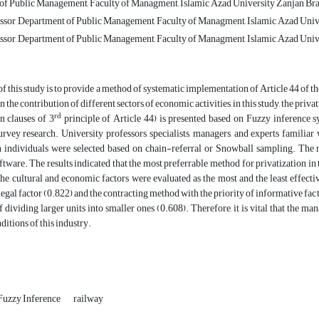
f Public Management, Faculty of Managment, Islamic Azad University Zanjan Bran
ssor, Department of Public Management, Faculty of Managment, Islamic Azad Unive
ssor, Department of Public Management, Faculty of Managment, Islamic Azad Unive
f this study is to provide a method of systematic implementation of Article 44 of th
n the contribution of different sectors of economic activities, in this study, the pr
rd
in clauses of 3
principle of Article 44) is presented based on Fuzzy inference sys
urvey research. University professors, specialists, managers, and experts familiar
n individuals were selected based on chain-referral or Snowball sampling. The 
re. The results indicated that the most preferrable method for privatization in t
the cultural and economic factors were evaluated as the most and the least effectiv
 legal factor (0.822) and the contracting method with the priority of informative fact
 dividing larger units into smaller ones (0.608). Therefore, it is vital that the ma
ditions of this industry.
Fuzzy Inference
railway