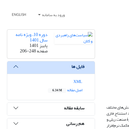
ورود به سامانه
ENGLISH
دوره 10، ویژه نامه
سال 1401
پاییز 1401
صفحه
206-248
فایل ها
XML
اصل مقاله
6.34 M
4 و تعیین سهم بخش‌های مختلف
سابقه مقاله
ن ج.ا.ا. (اشاره‌شده در بندهای مادۀ 3 اصل 44) براساس رویکرد استنتاج فازی
ۀ صنعت ریلی و
هم رسانی
‌کمک نرم‌افزار