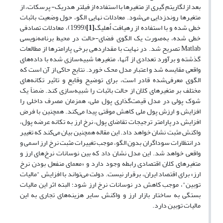
بعد از لگاریتم‌ گیری از متغیرها با استفاده از فیلتر هدریک- پرسکات، از
متغیرها روند‌زدایی می‌شود. معادلات نهایی الگو، حول وضعیت باثبات
خطی شده و با استفاده از رهیافت اُهلیگ
[1]
(1999)، معادلات تصادفی
خطی شده، به‌صورت یک الگوی فضای‌-حالت در محیط برنامه‌نویسی
Matlab تصریح شد. در نهایت با مقداردهی برخی پارامترها از مطالعات
گذشته و برآورد تعدادی از آنها، متغیرها شبیه‌سازی شده با داده‌های
واقعی مقایسه شد و اعتبار مدل محک خورد. نتایج حاکی از آن است که
الگوی معرفی‌شده قادر است، برای توضیح وقایع و تاثیر تکانه‌های
مختلف بر متغیرهای کلان از حالت باثبات را شبیه‌سازی کند. ضمناً یک
شوک پولی در مدل قیمت‌گذاری پول ملی، همزمان مصرف داخلی را
افزایش و ارزش پول ملی کاهش موقتی پیدا می‌کند. همچنین با فرض
افزایش در پارامتر ترجیجات تقاضای پول، نرخ ارز به تکانه عرضه پول،
واکنش مثبت نشان خواهد داد. این مقاله همچنین بیان می‌کند که تغییر
در انتظارات سوداگران بدون الگو، موجب تغییرات مثبت نرخ ارز اسمی و
واقعی خواهد شد. این مدل نشان داد که بین نوسانات نرخ‌های ارز و
متغیرهای کلان اقتصادی رابطه وجود دارد و «معمای منفعل بودن نرخ
ارز» برای اقتصاد ایران، برقرار نیست. دولت می‌تواند با افزایش "مالیات
توبین"، موجب کاهش در نوسانات نرخ ارز ‌شود؛ البته اثر این مالیات
بستگی به ساختار بازار ارز و واکنش سایر هزینه‌های تجاری به این
مالیات توبین دارد.