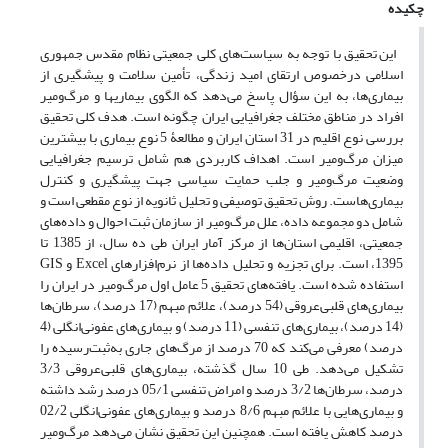
چکیده
این تحقیق با توجه به سیاست‌های کلی جمعیتی نظام مقدس جمهوری
اسلامی درخصوص ارتقای امید زندگی، تأمین سلامت و پیشگیری از
بیماری‌ها، به این سؤال پاسخ می‌دهد که الگوی بیماری­ها و مرگ‌ومیر
افراد در مناطق مختلف جغرافیایی ایران چگونه است. هدف کلی تحقیق
بررسی نوع اقلیم در 31 استان ایران و مطالعۀ 5 نوع بیماری با بیشترین
میزان مرگ‌‌ومیر است. اهداف کاربردی هم شامل ترسیم جغرافیایی
وضعیت مرگ‌ومیر و جلب حمایت سیاسی جهت پیشگیری و کنترل
بیماری‌هاست. روش‌ تحقیق توصیفی و تحلیل ثانویه از نوع مقطعی است و
شامل دو مجموعه داده، علل مرگ‌ومیر از سازمان ثبت احوال و داده‌های
جمعیتی، اقلیمی استان‌ها از مرکز آمار ایران طی ده سال، از 1385 تا
1395، است. برای تجزیه و تحلیل داده‌ها از نرم‌افزارهای Excel و GIS
استفاده شده است. یافته‌های تحقیق 5 عامل اول مرگ‌و‌میر در ایران را
بیماری‌های قلبی‌‌عروقی (54 درصد)، علائم مبهم (17 درصد)، سرطان‌ها
(14 درصد)، بیماری‌های تنفسی (11 درصد) و بیماری‌های عفونی‌انگلی (4
درصد) معرفی می‌کند که 70 درصد از مرگ‌های جاری به‌ثبت‌رسیده را
تشکیل می‌دهد. طی 10 سال گذشته، بیماری‌های قلبی‌عروقی 3/3
درصد، سرطان‌ها 3/2 درصد و امراض تنفسی 05/1 درصد رشد داشته
و بیماری‌هایی با علائم مبهم 8/6 درصد و بیماری‌های عفونی‌انگلی 02/2
درصد کاهش یافته است. همچنین این تحقیق نشان می‌دهد مرگ‌و‌میر