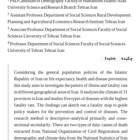
PhD Candidate of Demography, Faculty of Humanities, Islamic Azad
University Science and Research Branch, Tehran, Iran
2
Assistant Professor, Department of Social Sciences, Rural Development
Planning and Agricultural Economics, Research Institute, Tehran, Iran
3
Associate Professor, Department of Social Sciences, Faculty of Social
Sciences, University of Tehran, Tehran, Iran
4
Professor, Department of Social Sciences, Faculty of Social Sciences,
University of Tehran, Tehran, Iran
چکیده
English
Considering the general population policies of the Islamic
Republic of Iran on life expectancy, health, and disease prevention,
this study aims to investigate the pattern of illness and fatality rate
in different geographical areas of Iran. It analyzes the climate of 31
provinces in Iran and studies five types of diseases with the highest
fatality rate. The findings can sketch out a fatality map to guide
policy makers for the prevention and control of diseases. The
research method is descriptive-analytical primarily, and cross-
sectional secondarily. There are two types of data: causes of death
extracted from National Organization of Civil Registration, and
demographic and climate data from the National Statistics of Iran