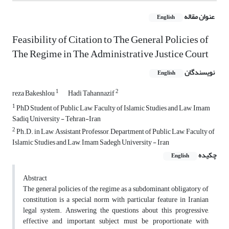
عنوان مقاله
English
Feasibility of Citation to The General Policies of
The Regime in The Administrative Justice Court
نویسندگان
English
1
2
reza Bakeshlou
Hadi Tahannazif
1
PhD Student of Public Law, Faculty of Islamic Studies and Law, Imam
Sadiq University - Tehran-Iran
2
Ph.D. in Law, Assistant Professor, Department of Public Law, Faculty of
Islamic Studies and Law, Imam Sadegh University - Iran
چکیده
English
Abstract
The general policies of the regime as a subdominant obligatory of
constitution is a special norm with particular feature in Iranian
legal system. Answering the questions about this progressive,
effective and important subject must be proportionate with