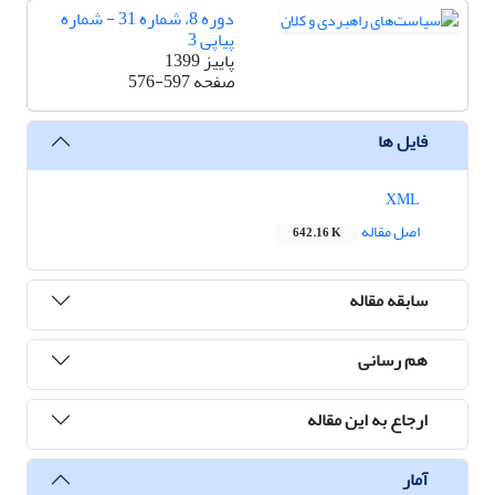
دوره 8، شماره 31 - شماره
پیاپی 3
پاییز 1399
صفحه
576-597
فایل ها
XML
اصل مقاله
642.16 K
سابقه مقاله
هم رسانی
ارجاع به این مقاله
آمار