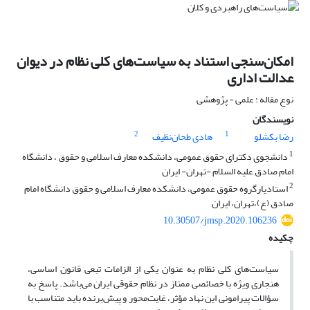
امکان‌سنجی استناد به سیاست‌های کلی نظام در دیوان
عدالت اداری
نوع مقاله : علمی - پژوهشی
نویسندگان
2
1
رضا بکشلو
هادی طحان‌نظیف
1
دانشجوی دکترای حقوق عمومی، دانشکده معارف اسلامی و حقوق ، دانشگاه
امام صادق علیه السلام -تهران- ایران
2
استادیارگروه حقوق عمومی، دانشکده معارف اسلامی و حقوق دانشگاه امام
صادق (ع)،تهران، ایران
10.30507/jmsp.2020.106236
چکیده
سیاست‌های کلی نظام به عنوان یکی از الزامات تبعی قانون اساسی،
هنجاری ویژه با خصائصی ممتاز در نظام حقوقی ایران می‌باشد. پاسخ به
سؤالات پیرامونی این نهاد مؤثر، غایت‌محور و پیش‌برنده باید متناسب با