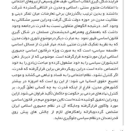
فرایندشکل گیری انقلاب اسلامی، طیف های وسیعی ازنیروهای اجتماعی
با اعتقادات متنوع سنتی ، اسلامی و مدرن در ائتلافی گسترده شرکت
داشتند و بدین ترتیب باگذرزمان برخی تعارضات میان تفکر دینی و
عقلانیت مدرن در حوزه دولت شکل گرفت ودراین مسیر مشکلاتی به
وجود آمد. درنتیجه الگوهای متفاوتی نسبت به قدرت درجامعه وجود
داشت که باهمفکری وهمراهی اندیشمندان مسلمان در شکل گیری
قانون اساسی ظهور نمود .به عبارت دیگردرموضوع تئوری دولت مدرن
که به نظریه تفکیک قدرت منتهی شده، مهار قدرت از مسائل اساسی
«فلسفه سیاسی» است که به صورت ویژه درقانون اساسی جمهوری
اسلامی ایران موردتوجه قرارگرفته است. موضوعی که از دیرباز ذهن
اندیشوران سیاسی را به خود مشغول کرده و مباحث زیادی را به خود
اختصاص داده است.دراین رویکردفرض براین قرارگرفته که قدرت،
اگر کنترل نشود، نظام اجتماعی را به فساد و تباهی می کشاند و موجب
تضییع حقوق انسانها می شود؛ از این رو است که امروزه در بیشتر
کشورهای مدرن، فارغ از اینکه قدرت به چه کسانی تعلّقّ گیرد، بر
کنترل نهادهای مردمی بر حکومت و حاکمان تأکید فراوان می شود.ازاین
رودراین تحقیق کوشیده شده است تااین موضوع مهم در قانون اساسی
مورد واکاوی قرارگرفته وجایگاه آن در نظام جمهوری اسلامی ایران
مشخص گرددوباارائه راهکارهای لازم از چالش های پیش روی
قدرتمندان درنظام سیاسی جلوگیری نماید.