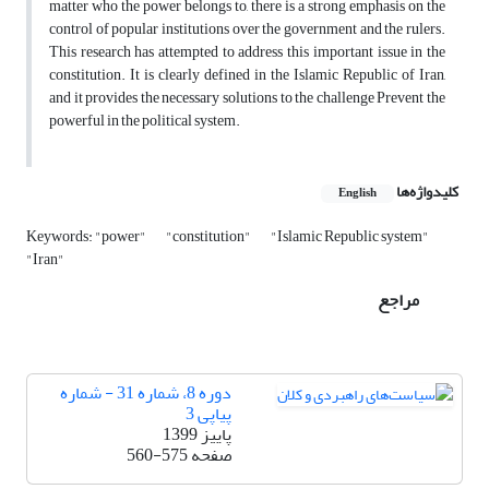
matter who the power belongs to, there is a strong emphasis on the
control of popular institutions over the government and the rulers.
This research has attempted to address this important issue in the
constitution. It is clearly defined in the Islamic Republic of Iran,
and it provides the necessary solutions to the challenge Prevent the
powerful in the political system.
کلیدواژه‌ها
English
Keywords: "power"
"constitution"
"Islamic Republic system"
"Iran"
مراجع
دوره 8، شماره 31 - شماره
پیاپی 3
پاییز 1399
صفحه
560-575