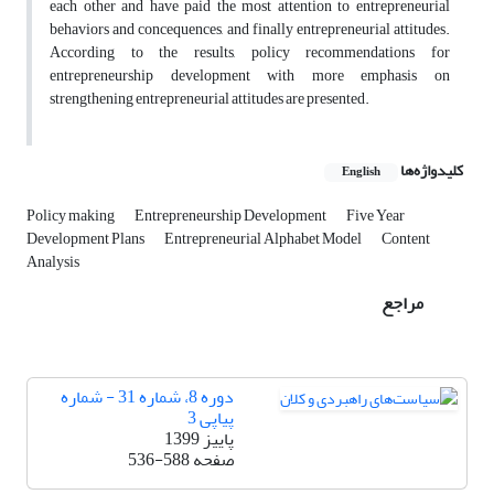
each other and have paid the most attention to entrepreneurial
behaviors and concequences, and finally entrepreneurial attitudes.
According to the results, policy recommendations for
entrepreneurship development with more emphasis on
strengthening entrepreneurial attitudes are presented.
کلیدواژه‌ها
English
Policy making
Entrepreneurship Development
Five Year
Development Plans
Entrepreneurial Alphabet Model
Content
Analysis
مراجع
دوره 8، شماره 31 - شماره
پیاپی 3
پاییز 1399
صفحه
536-588