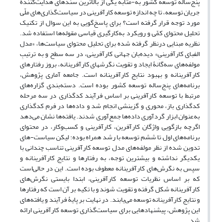
پنج‌ساله توسعه کشور به-مثابه یکی از بالاترین سندهای هدایت‌کنندۀ
جریان توسعه، تا چه اندازه توسعه کارآفرینی در سیاست‌گذاری‌های ملّی
مورد توجه قرار گرفته است؟ برای پاسخ‌گویی به این سوال از تکنیک
تحلیل محتوای کمّی و رویکرد به‌کارگیری قیاسی مقوله‌ها استفاده شد.
نظریه مبنایی درنظر گرفته شده برای تحلیل محتوای سیاست‌ها، «مدل
الفبای کارآفرینیِ» دیده‌بان جهانی کارآفرینی، در سه سطح و به ترتیبِ
مولفه‌های سه‌گانۀ ایجاد و تقویت نگرشهای کارآفرینانه، بروز رفتارهای
کارآفرینانه و بهبود نتایج کارآفرینانه است. جامعه آماری پژوهش،
برنامه‌های پنج‌ساله توسعه کشور بوده است. دسته‌بندی گزاره‌های
مرتبط با توسعه کارآفرینی بر اساس فرآیند کدگذاری در سه مرحله
کدگذاری باز، محوری و گزینشی انجام شد و داده‌ها در فرم کدگذاری
به‌عنوان ابزار گرد‌آوری داده‌ها جمع‌آوری شدند. یافته‌ها نشان می‌دهد
اگرچه بازگویی واژگان کارآفرین، کارآفرینی و کسب‌وکار، در محتوای
برنامه‌های اول تا ششم توسعه با رشد همراه بوده؛ لیکن سیاست-های
تدوین شده از نظر مولفه‌های مدل توسعه کارآفرینی تناسب چندانی با
یکدیگر نداشته و بیشترین توجه، به رفتارها و نتایج کارآفرینانه و
سپس به نگرش‌های کارآفرینانه معطوف بوده است. این در حالی‌است
که بر اساس نظریات توسعه کارآفرینی، ابتدا بایستی نگرش‌های
کارآفرینانه شکل گرفته و تقویت شوند و با تکیه بر آن است که رفتارها
و نتایج کارآفرینانه توسعه می‌یابند. در نهایت بر پایۀ فرآیند و یافته‌های
این پژوهش، پیشنهادهایی برای سیاست‌گذاری توسعه کارآفرینی ارائه
شد.