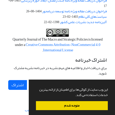
فراخوان دریافت مقاله ویژه نامه جنگ رمضان؛ ابعاد حوزه زیربنایی
1405-04-
17
فراخوان دریافت مقاله ویژه نامه توسعه دریامحور
1404-08-26
سیاست‌های کلی نظام
1403-02-23
آئین‌نامه جدید نشریات علمی کشور
1398-02-22
Quarterly Journal of The Macro and Strategic Policies is licensed
under a
Creative Commons Attribution-NonCommercial 4.0
.
International License
اشتراک خبرنامه
برای دریافت اخبار و اطلاعیه های مهم نشریه در خبرنامه نشریه مشترک
شوید.
اشتراک
این وب سایت از کوکی ها برای اطمینان از ارائه بهترین
خدمات استفاده می کند.
متوجه شدم
سامانه مدیریت نشریات علمی.
طراحی و پیاده سازی از
سیناوب