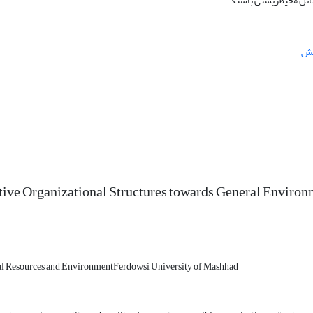
ائل محیط‏زیستی باشند.
یش
ive Organizational Structures towards General Environ
ral Resources and EnvironmentFerdowsi University of Mashhad