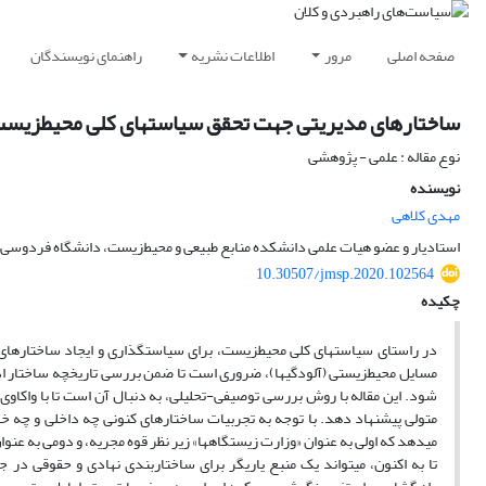
صفحه اصلی
مرور
اطلاعات نشریه
راهنمای نویسندگان
ساختارهای مدیریتی جهت تحقق سیاست‏های کلی محیط‏زیس
نوع مقاله : علمی - پژوهشی
نویسنده
مهدی کلاهی
استادیار و عضو هیات علمی دانشکده منابع طبیعی و محیط‌زیست، دانشگاه فردوسی
10.30507/jmsp.2020.102564
چکیده
در راستای سیاست‏های کلی محیط‏زیست، برای سیاستگذاری و ایجاد ساختارها
مسایل محیط‏زیستی (آلودگی‏ها)، ضروری است تا ضمن بررسی تاریخچه ساختار ا
شود. این مقاله با روش بررسی توصیفی-تحلیلی، به دنبال آن است تا با واکاوی 
متولی پیشنهاد دهد. با توجه به تجربیات ساختارهای کنونی چه داخلی و چه خا
می‏دهد که اولی به عنوان «وزارت زیستگاه‏ها» زیر نظر قوه مجریه، و دومی به ع
تا به اکنون، می‏تواند یک منبع یاریگر برای ساختاربندی نهادی و حقوقی د