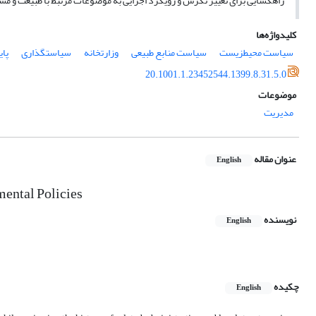
راهگشایی برای تغییر نگرش و رویکرد اجرایی به موضوعات مرتبط با طبیعت و مس
کلیدواژه‌ها
سیاست محیط‏زیست
سیاست منابع طبیعی
وزارتخانه
سیاست‏گذاری
پا
20.1001.1.23452544.1399.8.31.5.0
موضوعات
مدیریت
عنوان مقاله
English
mental Policies
نویسنده
English
چکیده
English