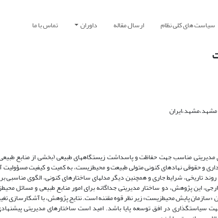
سیاست های کلی نظام
ارسال مقاله
داوران
تماس با ما
ت
 مشهد،مشهد،ایران
ی مدیریتی مناسب جهت حفاظت و پاسداشت زیستگاه‏های طبیعی (بخشی از منابع طبیعی 
داری و حقوقی نهادهای کنونی متولی طبیعت و محیط‏زیست، به کمیت و کیفیت مسؤولیت آ
روند تاریخی، شرایط جاری و همچنین دیگر مدل‏های ساختارهای کنونی، الگوی مناسبی برا
رجی، این پژوهش، دو ساختار مدیریتی جداگانه برای امور منابع طبیعی و مسائل محیط‏
نوان «سازمان پایش محیط‏زیست» زیر نظر قوه مقننه است. نتایج پژوهش، با آشکارسازی تغ
ر جهت سیاست‏گذاری در افق توسعه پایا باشد. امید است ساختارهای مدیریتی پیشنها