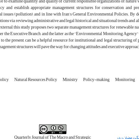
ive to examine quantity and quality of current responsible organizations of nature, w
icy and establish appropriate management structures for conservation and pres
 issues (pollution), and in line with Iran’s General Environmental Policies. By de
tutions via reviewing administrative and legal historical and situational trends and a
external, this study proposes two separate management structures for renewable na
er the Executive Branch, and the latter as the “Environmental Monitoring Agency” u
 to the present, can be a helpful resource for institutional and legal structuring o
gement structures will pave the way for changing attitudes and executive approach
olicy
Natural Resources Policy
Ministry
Policy-making
Monitoring
Quarterly Journal of The Macro and Strategic
نگ رمضان» در