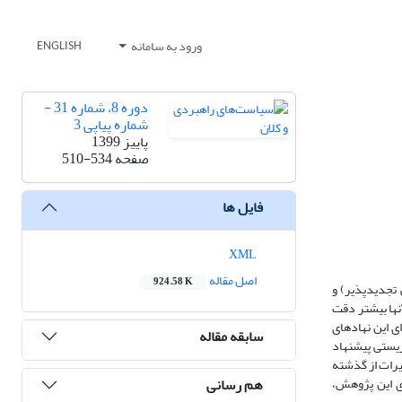
ورود به سامانه
ENGLISH
دوره 8، شماره 31 -
شماره پیاپی 3
پاییز 1399
صفحه
510-534
فایل ها
XML
اصل مقاله
924.58 K
تجدیدپذیر) و
نها بیشتر دقت
ی این نهادهای
سابقه مقاله
زیستی پیشنهاد
ییرات از گذشته
هم رسانی
دی این پژوهش،