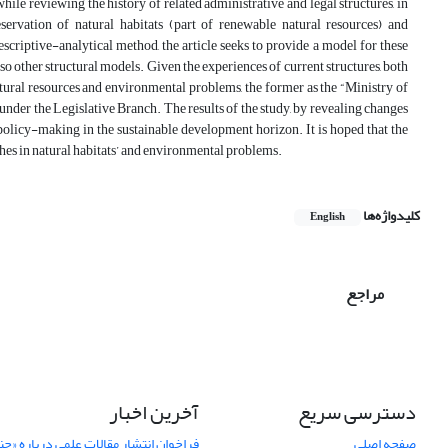
hile reviewing the history of related administrative and legal structures, in
ervation of natural habitats (part of renewable natural resources) and
scriptive-analytical method, the article seeks to provide a model for these
lso other structural models. Given the experiences of current structures, both
tural resources and environmental problems, the former as the “Ministry of
nder the Legislative Branch. The results of the study, by revealing changes
f policy-making in the sustainable development horizon. It is hoped that the
es in natural habitats’ and environmental problems.
کلیدواژه‌ها
English
مراجع
دسترسی سریع
آخرین اخبار
صفحه اصلی
فراخوان انتشار مقالات علمی درباره «ج