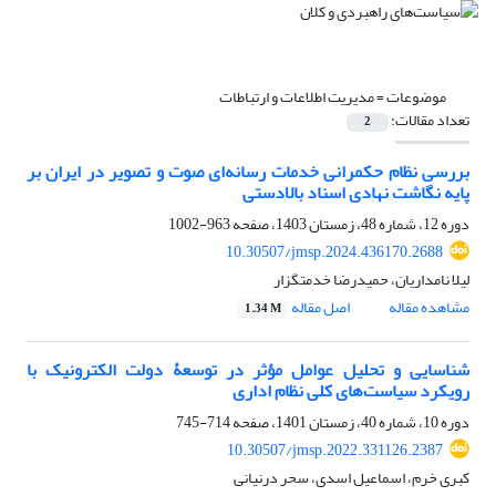
موضوعات =
مدیریت اطلاعات و ارتباطات
تعداد مقالات:
2
بررسی نظام حکمرانی خدمات رسانه‌ای صوت و تصویر در ایران بر
پایه نگاشت نهادی اسناد بالادستی
دوره 12، شماره 48، زمستان 1403، صفحه
963-1002
10.30507/jmsp.2024.436170.2688
لیلا نامداریان، حمیدرضا خدمتگزار
مشاهده مقاله
اصل مقاله
1.34 M
شناسایی و تحلیل عوامل مؤثر در توسعۀ دولت الکترونیک با
رویکرد سیاست‌های کلی نظام اداری
دوره 10، شماره 40، زمستان 1401، صفحه
714-745
10.30507/jmsp.2022.331126.2387
کبری خرم، اسماعیل اسدی، سحر درنیانی