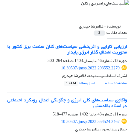
نویسنده =
غلامرضا حیدری
تعداد مقالات:
3
ارزیابی کارایی و اثربخشی سیاست‌های کلان صنعت برق کشور با
محوریت اهدافِ گذار انرژی پایدار
دوره 12، شماره 46، تابستان 1403، صفحه
264-300
10.30507/jmsp.2022.293552.2279
اشرف السادات پسندیده، غلامرضا حیدری
مشاهده مقاله
اصل مقاله
1.74 M
واکاوی سیاست‌های کلی انرژی و چگونگی اعمال رویکرد اجتماعی
در اسناد بالادستی
دوره 11، شماره 43، پاییز 1402، صفحه
477-518
10.30507/jmsp.2023.354524.2467
جمال عبداله پور، غلامرضا حیدری