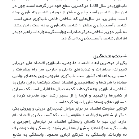
تاب‌آوری در سال 1388 در کمترین سطح خود قرار گرفته است، چون در
این سال، شاخص آسیب‌پذیری بیشتر از دوبرابر شاخص تاب‌آوری بوده
است. بنابراین، در سال‌هایی که شاخص خالص تاب‌آوری منفی است،
شاخص آسیب‌پذیری بیشتر از شاخص تاب‌آوری بوده است و این بیشتر
به تأثیر دو زیرشاخص تمرکز صادرات و وابستگی به واردات راهبردی در
افزایش شاخص آسیب‌پذیری بازمی‌گردد.
4- بحث و نتیجه‌گیری
یکی از مهم‌ترین ابعاد اقتصاد مقاومتی، تاب‌آوری اقتصاد ملی دربرابر
تغییرات، مخاطرات و تهدیدهای داخلی و خارجی سر راه پیشرفت و
دستیابی به اهداف کشور است. تاب‌آوری، مفهومی نوین به‌معنای توانایی
مقابله با شوک‌ها و انعطاف‌پذیری اقتصاد است. دولت‌ها به این دلیل به
شاخص تاب‌آوری توجه کرده‌اند که به دنبال مخاطراتی است که بسیاری
از کشورها را تهدید و آن‌ها را از مسیر رشد خود منحرف کرده یا
دستاوردهای توسعه‌شان را نابود کرده است.
توانایی مقاومت اقتصاد در برابر عوامل تهدیدزای درونی و بیرونی یکی
دیگر از شاخص‌های اقتصاد مقاومتی است که آسیب‌پذیری اقتصاد نام
دارد، این مهم با کاهش وابستگی اقتصاد در نیازهای راهبردی یا
وابسـتگی بـه مؤلفه‌های پیش‌ران محقق می‌شود. وابستگی تولید و مصرف
به واردات، وابستگی به شرکای تجاری محدود، وابستگی به منابع