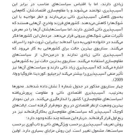
زیادی دارند، اما با اقتباس سیاست‌های مناسب در برابر این
آسیب‌پذیری، توانمند می‌شوند و با مقاوم‌سازی اقتصادشان، گام‌هایی
به‌سوی کاهش آسیب‌پذیری ذاتی برمی‌دارند و خطر مواجهه با این
شوک‌ها را کاهش می‌دهند. کشورهای فرزند ولخرج، آن‌هایی هستند که
آسیب‌پذیری ذاتی کمتری دارند، اما سیاست‌هایشان آن‌ها را در معرض
تأثیرات منفی شوک‌های بیرونی قرار می‌دهد. مردمان این کشورها فکر
می‌کنند در خانواده خوبی به دنیا آمده‌اند؛ بنابراین، ثروت خود را اسراف
می‌کنند. سناریوی بهترین حالت برای کشورهایی به کار می‌رود که
آسیب‌پذیری ذاتی زیادی ندارند و درعین‌حال، از سیاست‌های
مقاوم‌سازی استفاده می‌کنند. سناریوی بدترین حالت نیز به کشورهایی
اشاره می‌کند که آسیب‌پذیری زیاد ذاتی دارند و سیاست‌های آن‌ها نیز
تأثیر منفی آسیب‌پذیری را بیشتر می‌کند (برجیلیو، کوردینا، فاروگیا و ولا،
2009).
چهار سناریوی مذکور در جدول شماره 1 نشان داده شده‌اند. محورها
به‌ترتیب، آسیب‌پذیری اقتصادی ذاتی و مقاومت پرورش‌یافته
(سیاست‌های مقاوم‌سازی) کشور را اندازه‌گیری می‌کنند. در این نمودار
بهترین وضعیت ازنظر اقتصادی در ربع دوم قرار گرفته است. ایالت‌های
کوچک آسیب‌پذیر که سیاست‌های مقاوم‌سازی به‌کارگرفته‌اند نیز در
ربع اول قرار گرفته‌اند. درباره این مسئله چند نکته وجود دارد:
روش تعریف آسیب‌پذیری برحسب ویژگی‌های ذاتی و تاب‌آوری برحسب
سیاست‌ها، مشمول تغییر است. این روش مزایای بسیاری دارد. اولین