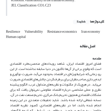
economic vulnerability in the Iranian economy.
JEL Classification: CO1،C23
کلیدواژه‌ها
English
Resilience
Vulnerability
Resistance economics
Iran economy
Human capital
اصل مقاله
مقدمه
فضای امروز اقتصاد ایران، شاهد رویدادهای منحصر‌به‌فرد اقتصادی
است که وقوع برخی از آن‌ها تاکنون در دنیا سابقه نداشته است. از این
رو، زمانی که شرایط ویژه‌ای در اقتصاد به وجود می‌آید، ضرورت نوآوری و
ایده‌پردازی صاحب‌نظران برای برطرف‌کردن چالش‌های اقتصادی ضرورت
می‌یابد. در هیچ‌یک از مکتوبات و نظریه‌های متداول غرب، الگو و پیشینه
نظری و عملی مشخصی درباره اقتصاد مقاومتی نمی‌توان یافت که برای
مشکلات اقتصادی همچون تحریم بانک مرکزی، تحریم صنعت نفت در آن،
نسخه شفافی ارائه شده باشد. شاید تحقیقات متعددی در این زمینه
انجام شده باشد، اما در نظریه‌های اقتصادی، کمبود نظریه اقتصاد
مقاومتی به چشم می‌خورد. درواقع، در شرایطی که انبوه الگوهای