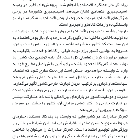
زیاد (از نظر عملکرد اقتصادی) انجام شد. پژوهش‌های اخیر در زمینه
آسیب‌پذیری اقتصادی نشان می‌دهد آسیب‌پذیری کشورها در برخی
ویژگی‌های اقتصادی مربوط به درجه بازبودن اقتصادی، تمرکز صادرات و
وابستگی به واردات کالاهای راهبردی است.
بازبودن اقتصاد: بازبودن اقتصاد را می‌توان با مجموع صادرات و واردات
به تولید ناخالص داخلی اندازه‌گیری کرد. درجه بالای باز بودن اقتصاد به
این معناست که کشور به شرایط اقتصاد بین‌الملل حساس است و این،
مشروط به توانایی کشور برای تولید طیفی از کالاها و خدمات باکیفیت به
منظور برآورده کردن تقاضای کل است. اگر پایه تولیدی یک کشور به
تولید تعداد کمی کالا محدود باشد، برای تأمین بخش اصلی مخارج خود به
واردات وابسته خواهد بود. ممکن است این بحث مطرح شود که اقتصاد
باز تحت تأثیر تجارت بین‌الملل است، اما تجربه عملی نشان می‌دهد
سیاست‌های تجاری بر ترکیب جریان تجارت خارجی کشور تأثیر می‌گذارد.
علاوه بر این، اقتصاد باز نسبت به تجارت خارجی می‌تواند نشان‌دهنده
قدرت و موفقیت کشور در بازارهای بین‌المللی باشد، اما مشارکت بیشتر
در تجارت خارجی در کنار تمامی مزایای آن، کشور را بیشتر در معرض
شوک‌های بیرونی قرار می‌دهد.
تمرکز صادرات: در کشورهایی که وابسته به یک کالا هستند، خطرهای
مربوط به تنوع‌نداشتن صادرات افزایش می‌یابد. این شرایط نیز ناشی از
ویژگی‌های تولیدی اقتصاد است. تمرکز صادرات را می‌توان با شاخص
درجه تمرکز کالایی اندازه گرفت. یکی از مهم‌ترین این شاخص‌ها برای