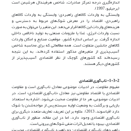
اندازه‌گیری درجه تمرکز صادرات، شاخص هرفیندال هرشیمن است
(برجیلیو، 1997).
وابستگی به واردات کالاهای راهبردی: وابستگی به واردات کالاهای
راهبردی، اقتصاد را در معرض شوک‌های مربوط به دسترسی و
هزینه‌های واردات این کالاها قرار می‌دهد. این متغیر را می‌توان به صورت
نسبت واردات انرژی، غذا یا ملزومات صنعتی به تولید ناخالص داخلی
اندازه گرفت. بر اساس اندازه کشور، موقعیت صنایع و امکان واردات
کالاهای جانشین متفاوت است. همه مطالعاتی که برای محاسبه شاخص
آسیب‌پذیری از متغیرهای مذکور استفاده کرده‌اند، به این نتیجه
رسیده‌اند که کشورهای کوچک از نظر اقتصادی آسیب‌پذیرتر از
کشورهای دیگر هستند.
1-3-2- تاب‌آوری اقتصادی
مفهوم مقاومت، در ادبیات موضوعی معادل تاب‌آوری است و مقاومت
اقتصادی یا اقتصاد مقاومتی نیز معادل «تاب‌آوری اقتصادی» است. در
ادبیات موضوعی، هر جا از مقاومت صحبت می‌شود، اشاره به استعداد
بازیابی و برگشت به وضعیت اولیه سیستم پس از مواجه‌شدن با شوک
دارد (قیاسوند، 2013). علاوه بر این تعریف، تعاریف متعدد دیگری برای
تاب‌آوری اقتصادی وجود دارد، اما در این مقاله، منظور از تاب‌آوری
اقتصادی، بهبود یا تعدیل اثرات منفی شوک‌های بیرونی است.
راهبردهای تاب‌آوری اقتصادی: دو راهبرد تاب‌آوری اقتصادی، مدیریت