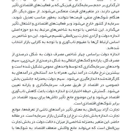
اثرگذاری بر حجم سرمایه‌گذاری فیزیکی که بر فعالیت‌های اقتصادی تأثیر
مهمی دارند، در متغیرهای قیمت منعکس می‌شوند. از سوی دیگر، اگر
هنگام شوک‌های منفی، قیمت‌ها نتوانند به‌طور مناسب تعدیل شوند،
سرمایه از کشور خارج می‌شود و بر فعالیت‌های اقتصادی و اشتغال تأثیر
می‌گذارد. این شاخص، با توجه به شاخص‌های مرتبط، به دو حوزه اصلی
اندازه دولت و آزادی تجارت بین‌المللی تقسیم می‌شود. این دو شاخص بر
اساس ارتباط آن‌ها با مفهوم تاب‌آوری و با توجه به کارایی بازار انتخاب
شده‌اند.
اندازه دولت براساس چهار شاخص مصرف دولت به شکل درصدی از
مصرف کل، یارانه و کمک‌های انتقالی به شکل درصدی از جی‌دی‌پی، سهم
واحدهای سرمایه‌گذاری که توسط واحدهای عمومی تشکیل شده است و
بیشترین نرخ مالیات درآمد نهایی، همراه با حد آستانه‌ای درآمدهای به
کارگرفته‌شده اندازه‌گیری می‌شود. سهم دولت به‌منزله جانشین بخش
خصوصی در اقتصاد از طریق مصرف، سرمایه‌گذاری و یارانه تعیین
می‌شود. گسترش حیطه اختیارات و اندازه دولت باعث کاهش تاب‌آوری
اقتصاد می‌شود و این موضوع مانع تأثیر تلاش‌ها برای بهبود اقتصاد در
برابر شوک‌های اقتصادی است.
تجارت آزاد بین‌الملل به معنای تأثیر درآمدهای ناشی از تعرفه‌ها، موانع
تجارت، اندازه بخش تجارت، نرخ ارز و کنترل بازار سرمایه است. در مقاله
حاضر، این متغیر به‌منزله شاخصی از میزان دخالت دولت در بخش تجارت
بین‌الملل است که می‌تواند مانع واکنش منعطف اقتصاد به شوک‌ها با