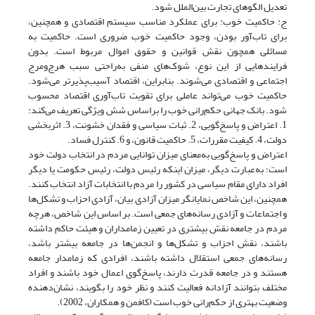
تعدیل الگوهای تجارت بین‌الملل شود.
ج: حاکمیت خوب: برای عملکرد مناسب سیستم اقتصادی و همچنین،
برای تاب‌آور بودن، وجود حاکمیت خوب ضروری است. حاکمیت به
مسائلی همچون نقش قوانین و حقوق اموال مربوط است. بدون
فرایندهایی از این نوع، شوک‌های منفی به‌راحتی سبب هرج‌و‌مرج
اجتماعی و اقتصادی می‌شوند. بنابراین، اقتصاد آسیب‌پذیرتر می‌شود.
حاکمیت خوب می‌تواند عاملی برای تقویت تاب‌آوری اقتصاد محسوب
شود. بانک جهانی حکم‌رانی خوب را براساس شش ویژگی تعریف می‌کند:
1. اعتراض و پاسخ‌گویی، 2. ثبات سیاسی و فقدان خشونت، 3. اثربخشی
دولت، 4. کیفیت مقررات، 5. حاکمیت قانون، و 6. کنترل فساد.
اعتراض و پاسخ‌گویی به‌معنای میزان توانایی مردم در انتخاب دولت خود
است؛ به‌عبارت دیگر، میزان اینکه رئیس دولت، رئیس حکومت یا دیگر
افراد دارای مقام سیاسی در کشور را مردم با انتخابات آزاد انتخاب کنند.
همچنین، این شاخص نمایانگر میزان آزادی بیان، آزادی احزاب و تشکل‌ها
و اجتماعات و آزادی رسانه‌های جمعی است. بر اساس این شاخص، هرچه
مردم در جامعه نقش بیشتری در تعیین زمامداران و هیئت حاکم داشته
باشند، نقش احزاب و تشکل‌ها و انجمن‌ها در جامعه بیشتر باشد،
رسانه‌های جمعی استقلال داشته باشند، افرادی که زمامدار جامعه
هستند و در جامعه قدرت دارند، پاسخ‌گوی اعمال خود باشند و افراد
مختلف بتوانند آزادانه فعالیت کنند و نظر خود را بگویند، نشان‌دهنده
وضعیت بهتری از حکم‌رانی خوب است (کافمن و همکاران، 2002).