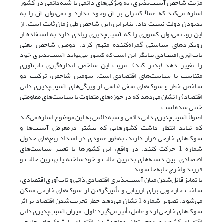
مزیت شاخص آسیب‌پذیری، به ویژگی‌های دائمی یا شبه‌دائمی در کشور
اشاره می‌کند که عملاً کنترلی بر آن وجود ندارد و نمی‌توان آن را به
بدبودن دولت نسبت داد. بنابراین، این شاخص طی زمان ثابت است. از
این رو، نمی‌توان کشوری را که آسیب‌پذیری زیادی دارد به استفاده از
رویکردهای سیاستی گمراه‌کننده متهم کرد. دومین شاخص یعنی
تاب‌آوری اقتصادی بیانگر این است که کشور می‌تواند آسیب‌پذیری خود
را تغییر دهد (بدتر کند). مزیت این شاخص اندازه‌گیری تاب‌آوری
متناسب با سیاست‌های اقتصادی است. سومین شاخص، ترکیب دو
شاخص خطر و شوک‌های منفی (ناشی از ویژگی‌های آسیب‌پذیری ذاتی
اقتصاد) را نشان می‌دهد که در حوزه‌های متفاوت با سیاست‌های مقاومتی
خنثی شده است.
اصولاً آسیب‌پذیری ذاتی دائمی و شبه‌دائمی به این موضوع اشاره می‌کند
که نباید انتظار داشت کشورهایی که بیشتر درمعرض آسیب‌ها و
شوک‌های خارجی قرار دارند، به‌طور عمودی در امتداد ربع‌های جدول
شماره 1 حرکت کنند. در واقع، این کشورها با تغییر سیاست‌های
اقتصادی، بین دسته‌های بدترین حالت و خودساخته یا بهترین حالت و
فرزند ولخرج جابه‌جا شوند.
با تمایز قائل‌شدن میان آسیب‌پذیری اقتصادی ذاتی و تاب‌آوری اقتصادی،
ساخت چارچوبی برای ارزیابی و تأثیرگرفتن از شوک‌های خارجی ممکن
می‌شود. تصویر شماره 1 نشان می‌دهد خطر تخریب‌شدن اقتصاد بر اثر
شوک‌های خارجی از دو عامل تأثیر می‌گیرد: اول، میزان آسیب‌پذیری ذاتی
اقتصاد کشور؛ و دوم، توان مواجه‌شدن اقتصاد با شوک‌های خارجی