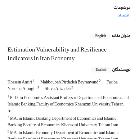
موضوعات
اقتصاد
عنوان مقاله
English
Estimation Vulnerability and Resilience
Indicators in Iran Economy
نویسندگان
English
1
2
Hossein Amiri
Mahboubeh Pirdadeh Beyranvand
Fariba
3
3
Norouzi Amogin
Shiva Alizadeh
1
PhD. in Economics, Assistant Professor, Department of Economics and
Islamic Banking, Faculty of Economics, Kharazmi University, Tehran,
Iran.
2
MA. in Islamic Banking, Department of Economics and Islamic
Banking, Faculty of Economics, Kharazmi University, Tehran, Iran.
3
MA. in Islamic Economy, Department of Economics and Islamic