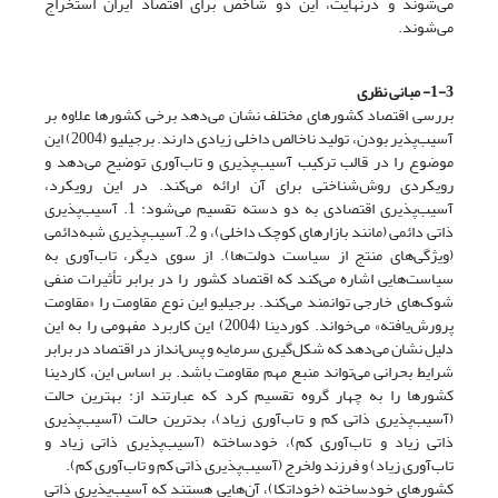
می‌شوند و درنهایت، این دو شاخص برای اقتصاد ایران استخراج
می‌شوند.
1-3- مبانی نظری
بررسی اقتصاد کشورهای مختلف نشان می‌دهد برخی کشورها علاوه بر
آسیب‌پذیر بودن، تولید ناخالص داخلی زیادی دارند. برجیلیو (2004) این
موضوع را در قالب ترکیب آسیب‌پذیری و تاب‌آوری توضیح می‌دهد و
رویکردی روش‌شناختی برای آن ارائه می‌کند. در این رویکرد،
آسیب‌پذیری اقتصادی به دو دسته تقسیم می‌شود: 1. آسیب‌پذیری
ذاتی دائمی (مانند بازارهای کوچک داخلی)، و 2. آسیب‌پذیری شبه‌دائمی
(ویژگی‌های منتج از سیاست دولت‌ها). از سوی دیگر، تاب‌آوری به
سیاست‌هایی اشاره می‌کند که اقتصاد کشور را در برابر تأثیرات منفی
شوک‌های خارجی توانمند می‌کند. برجیلیو این نوع مقاومت را «مقاومت
پرورش‌یافته» می‌خواند. کوردینا (2004) این کاربرد مفهومی را به این
دلیل نشان می‌دهد که شکل‌گیری سرمایه و پس‌انداز در اقتصاد در برابر
شرایط بحرانی می‌تواند منبع مهم مقاومت باشد. بر اساس این، کاردینا
کشورها را به چهار گروه تقسیم کرد که عبارتند از: بهترین حالت
(آسیب‌پذیری ذاتی کم و تاب‌آوری زیاد)، بدترین حالت (آسیب‌پذیری
ذاتی زیاد و تاب‌آوری کم)، خودساخته (آسیب‌پذیری ذاتی زیاد و
تاب‌آوری زیاد) و فرزند ولخرج (آسیب‌پذیری ذاتی کم و تاب‌آوری کم).
کشورهای خودساخته (خوداتکا)، آن‌هایی هستند که آسیب‌پذیری ذاتی