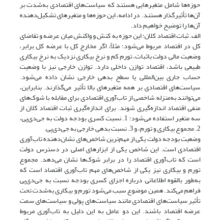
حوزه‌ها شامل متغیرهایی هستند که سیاست‌های اقتصادی به‌شدت بر
آن‌ها تأثیرگذار هستند. در ادامه، این حوزه‌ها و متغیرهای تشکیل‌دهنده
آن‌ها را توضیح خواهیم داد.
الف. ثبات اقتصاد کلان: این حوزه به کنش و واکنش میان عرضه و تقاضای
کل در اقتصاد مربوط می‌شود؛ مثلاً، اگر مخارج کل با عرضه کل برابر،
وضعیت مالی دولت باثبات، تورم کم و نرخ بیکاری نزدیک به نرخ بیکاری
طبیعی باشد، اقتصاد توازن داخلی دارد. توازن خارجی نیز با وضعیت
حساب جاری بین‌المللی یا سطح بدهی خارجی نشان داده می‌شود.
سیاست‌های اقتصادی بر همه متغیرهای بالا تأثیر می‌گذارند. بنابراین،
می‌توانند به‌منزله شاخصی از تاب‌آوری اقتصادی برای مقابله با شوک‌های
منفی اقتصاد اندازه‌گیری شوند. برای اندازه‌گیری ثبات اقتصاد کلان از
سه متغیر استفاده می‌شود: 1. نسبت کسری بودجه دولت به جی‌دی‌پی،
2. مجموع بیکاری و تورم، و 3. نسبت بدهی خارجی به جی‌دی‌پی.
وضعیت بودجه دولت یکی از مهم‌ترین شاخص‌های نشان‌دهنده تاب‌آوری
اقتصادی است. این شاخص یکی از ابزارهای اصلی در دسترس دولت
است که تاب‌آوری اقتصاد را در برابر شوک‌ها نشان می‌دهد. مجموع
تورم و بیکاری نیز یکی از شاخص‌های مهم تاب‌آوری اقتصاد است که
به‌طور بالقوه اطلاعاتی درباره اجزای کسری بودجه نسبت به جی‌دی‌پی
فراهم می‌کند. همین موضوع سبب می‌شود تورم و بیکاری به‌شدت تحت
تأثیر سیاست‌های اقتصادی مانند سیاست‌های پولی و سیاست‌های سمت
عرضه اقتصاد باشند. این دو عامل به این دلیل به تاب‌آوری مربوط