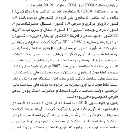
می‌توان به مانینا (2006)، رز (2004) و مارتین (2012) اشاره کرد.
بورمن و همکاران (2013) با استفاده از شاخص ترکیبی و با به‌کارگیری 10
مؤلفه و 52 متغیر، تاب‌آوری پنج گروه از کشورهای توسعه‌یافته (30
کشور)، اروپای مرکزی و شرقی (13 کشور)، مستقل مشترک‌المنافع (8
کشور)، درحال‌توسعه آسیایی (14 کشور)، شمال و شرق میانه آفریقا
(13 کشور)، جنوب صحرای آفریقا (27 کشور) و نیم‌کره غربی (23 کشور) را
در دوره زمانی سال‌های 1997 تا 2011 برآورد کردند. نتایج این پژوهش
نشان داد تاب‌آوری کشور عربستان طی سال‌های مطالعه روبه‌افزایش
بوده، اما شاخص تاب‌آوری دیگر کشورهای منتخب عضو اوپک (اکوادر،
نیجریه و ونزوئلا) نوسانی بوده است. همچنین، نتایج برآورد شاخص
تاب‌آوری به تفکیک مؤلفه‌ها برای سال 2007 (پیش از شوک مالی) نشان
می‌دهد نقاط قوت تاب‌آوری عربستان مربوط به مؤلفه‌های سیاست مالی،
سیاست پولی، سلامت بانکی، تنوع صادرات، استحکام صادرات و ذخایر
است. نقاط قوت تاب‌آوری نیجریه نیز مربوط به مؤلفه‌های سیاست مالی،
اثربخشی دولت، سلامت بانکی، استحکام صادرات، اندک بودن بدهی
خارجی خصوصی و ذخایر بوده است.
پاتون و جوهانسون (2013) با استفاده از مدل داده‌ستاده اقتصادی
خطرمحور، تاب‌آوری اقتصادی را برآورد کردند. آن‌ها نتیجه گرفتند
معیارهای اندازه‌گیری کمّی شامل شاخص تاب‌آوری ایستا، متوسط زمان
عملکرد و فرایند افت عملکرد از معیارهای لازم برای تهیه چارچوبی
مناسب به منظور بهبود برآورد تاب‌آوری اقتصادی هستند. رز و کراسمن