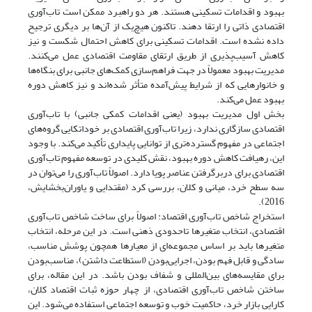
بهبود و اقدامات تسکینی هستند. هر دو راهبرد ممکن است تاب‌آوری
اقتصادی ذاتی را ارتقا دهند. تاکنون هیچ‌یک از آن‌ها بر دیگری ترجیح
داده نشده است. اقدامات تسکینی برای کاهش احتمال شکست و نیز
کاهش آسیب‌پذیری از طریق ارتقای مقاومت اقتصادی عمل می‌کنند.
مدیریت بهبود معمولاً در جهت فراهم‌سازی کمک‌های جانبی برای بنگاه‌ها
و خانوارهایی که از شرایط پیش‌آمده متأثر شده‌اند و نیز کاهش دوره
بهبود عمل می‌کند.
بخش اول مدیریت بهبود (یعنی اقدامات کمکی جانبی) با تاب‌آوری
اقتصادی سازگاری ندارد، زیرا تاب‌آوری اقتصادی بر خوداتکایی گروه‌های
اجتماعی در مفهوم گسترده‌تری از توانایی پایداری تأکید می‌کند. با وجود
این، رهیافت کاهش دوره بهبود، نقش کلیدی در توسعه مفهوم تاب‌آوری
اقتصادی برای دربرگرفتن عناصر پویا دارد. اصولاً تاب‌آوری را می‌توان در
سه سطح خرد، میانی و کلان، بررسی کرد (مقتدایی و یاوران‌بخشایش،
2016).
استخراج شاخص تاب‌آوری اقتصاد: اصولاً برای ساخت شاخص تاب‌آوری
اقتصادی، انتخاب متغیرها تاحدودی ذهنی است. در این مرحله، انتخاب
متغیرها باید بر اساس مجموعه‌ای از معیارها همچون پوشش مناسب،
سادگی و قابل فهم بودن، اجرایی‌بودن (استطاعت داشتن)، مناسب‌بودن
برای مقایسه‌های بین‌المللی و شفاف بودن باشد. در این مقاله، برای
ساختن شاخص تاب‌آوری اقتصادی، از چهار حوزه ثبات اقتصاد کلان،
کارایی بازار خرد، حاکمیت خوب و توسعه اجتماعی استفاده می‌شود. این