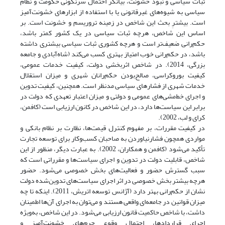
ثبات سیاسی و نبود خشونت، بیانگر احتمال سرنگونی حکومت و نظام
سیاسی به شیوه‌های غیرقانونی یا با استفاده از ابزارهای خشونت‌آمیز
است. بیشترِ بحث این شاخص در زمینه تروریسم و خشونت است. بر
اساس این شاخص، هرچه ثبات سیاسی در یک کشور کمتر باشد،
حکم‌رانی ضعیف‌تر است و هرچه کشوری ثبات سیاسی بیشتری داشته
باشد، در حکم‌رانی خوب امتیاز بهتری کسب می‌کند (شاه‌آبادی و جامعه
بزرگی، 2014). در شاخص اثربخشی دولت، کیفیت خدمات عمومی،
کیفیت بوروکراسی، صالح‌بودن حکم‌رانان شهری و میزان استقلال
خدمات شهری از فشارهای سیاسی مدنظر است. همچنین، کیفیت تدوین
و اجرای خط‌مشی‌های عمومی و دولتی و میزان اعتبار تعهدی که دولت در
برابر این سیاست‌ها دارد، در این شاخص در کانون ارزیابی است (کافمن،
کرای و لب، 2002).
در کیفیت مقررات، بر مفهوم کنترل قیمت‌ها، نظارت بر نظام بانکی و
مواردی همچون فشارنیاوردن به صاحبان کسب‌وکار برای توسعه تجارت
تأکید می‌شود (کافمن و همکاران، 2002). به عبارت دیگر، منظور از این
شاخص، قابلیت دولت در تدوین و اجرای سیاست‌ها و مقرراتی است که
سبب گسترش حضور و فعالیت‌های بخش خصوصی می‌شود. حضور
هرچه بیشتر بخش خصوصی در اثر اجرای سیاست‌های تدوین‌شده دولت
نشان از حکم‌رانی بهتر دارد (آژانس توسعه اتریش، 2011). اینکه تا چه
میزان قوانین در جامعه‌ای واقعی هستند و می‌توان به اجرای آن‌ها اطمینان
داشت، با شاخص حاکمیت قانون ارزیابی می‌شود. در این شاخص، به‌ویژه
اجرای قراردادها، احتمال وقوع جرم‌های خشونت‌آمیز و