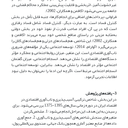
غیرخشونت‌آمیز، اثربخشی و قابلیت پیش‌بینی عملکرد محاکم قضایی در
جامعه بررسی می‌شود (کافمن و همکاران، 2002).
فراوانی «پرداخت‌های اضافی برای انجام کارها» جنبه قابل تأمل در بخش
کنترل فساد است. به عبارت دیگر، کنترل فساد شامل فساد رفتاری
است که در پی آن، افراد صاحب قدرت از نفوذ خود در بخش دولتی
به‌مثابه مزیتی در راستای منافع شخصی خود بهره می‌برند (کافمن و
همکاران، 2002). این شاخص، هم فسادهای جزئی و هم فسادهای کلان را
دربرمی‌گیرد (آوارام، 2014). توسعه اجتماعی یکی از مؤلفه‌های ضروری
تاب‌آوری اقتصادی است. این متغیر، میزان روابط اجتماعی و عملکرد مؤثر
دستگاه‌های اقتصادی را نشان می‌دهد. انسجام اجتماعی، میزان گفتمان
اجتماعی مؤثر در اقتصاد را نشان می‌دهد. بنابراین، توسعه اجتماعی با
انسجام اجتماعی مرتبط است ،اگرچه این ادعا را نمی‌توان به دلیل نبودِ
اطلاعات تجربی آزمود.
3- یافته‌های پژوهش
در این بخش، شاخص ترکیبی آسیب‌پذیری و تاب‌آوری اقتصادی در
اقتصاد ایران در دوره زمانی سال‌های 1395-1375 بررسی می‌شود. برای
رسیدن به این هدف، این مراحل انجام می‌شود: 1. مشخص‌کردن
متغیرهای سنجش شاخص‌های آسیب‌پذیری و تاب‌آوری، 2. جمع‌آوری
داده‌ها از منابع معتبر آماری همچون بانک جهانی، صندوق بین‌المللی پول،