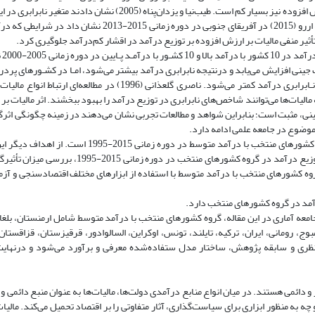
کاهش ضریب جینی بسیار کم است، خاصیت تنازلی حاصل از اجرای مالیات بر ارزش افزوده نیز بسیار کم است. طیب‌نیا و یزدان‌پناه 
معناداری از اجرای مالیات بر ارزش افزوده در آینده نخواهد داشت. نتایج مطالعه اررو (2015) در آفریقای جنوبی در دو
 تأثیر منفی مالیات بر ارزش افزوده بر توزیع درآمد در اقشار کم‌درآمد جلوگیری کرد.
امین‌رش
 جینی افزایش می‌یابد و درنتیجه نابرابری درآمد بیشتر می‌شود، امـا در کشـورهای پردر
سهم مالیات برارزش افزوده از مالیات، ضریب جینی کاهش می‌یابد و درنتیجه نـابرابری درآمد کمتر می‌شود. ناصری گلعذانی (6
کرد. نتایج حاکی از آن است که مالیات‌ها می‌توانند شاخص‌های نابرابری در توزیع درآمد را بهبود ببخشند. اثر مالیات
ی، مثبت است؛ بنابراین شواهد و مطالعات تجربی نشان می‌دهند در زمینه چگونگی اثرگذ
موضوع در جامعه علمی ادامه دارد.
در این راستا هدف اصلی این مطالعه بررسی آثار تنازلی این نوع مالیات در گروه کشورهای منتخب با درآمد متو
میانگین مالیات بر ارزش افزوده و ضریب جینی به عنوان شاخص نشان‌دهنده توزیع درآمد در گروه کشورها
 کشورهای منتخب با درآمد متوسط با استفاده از ابزارهای مختلف اقتصاد‌سنجی و آز
رآمد در گروه کشورهای منتخب دارد.
 جامعه­ آماری در این مقاله، گروه کشورهای منتخب با درآمد متوسط شامل ارمنستان، بلغ
وج، رومانی، ایران، ترکیه، تایلند، تونس، اوکراین، السالوادور، قرقیزستان، قزاقستان،
ظری و سابقه پژوهش، ساختار مدل ستفاده‌شده معرفی و برآورد می‌شود و درنهایت 
 دائمی هستند. در میان انواع منابع درآمدی دولت‌ها، مالیات‌ها به عنوان منبع دائمی و ق
به منظور ابزاری برای سیاست‌گذاری، آثار متفاوتی را بر اقتصاد تحمیل می‌­کند. مالیات­‌