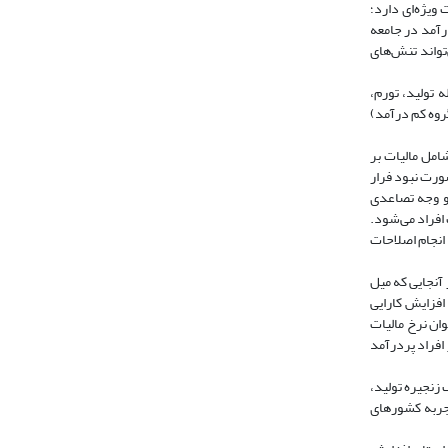
ویژه‌ای دارد؛
ست (شهسوار و دهقان، 1989). نامتعادل‌بودن توزیع درآمد در جامعه
تواند تنش‌های
ه تولید، تورم،
گروه کم درآمد)
امل مالیات بر
رت نبود فرار
 و وجه تصاعدی
 افراد می‌شود.
 انجام اصلاحات
 آنجایی که میل
افزایش کارایی
ان نرخ مالیات
افراد پردرآمد
 زنجیره تولید،
تجربه کشورهای