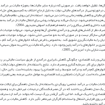
‌ها، تقلیل خواهد یافت. در صورتی که درباره سایر مالیات‌ها، به‌ویژه مالیات بر درآمد
رخورتوجهی از درآمدهای مالیاتی دولت به دلیل ارجاع اختلاف به کمیسیون‌های حل اخ
الیاتی و کاهش وقفه زمانی پرداخت نیز می‌شود. استفاده از این روش، نظام مالیاتی ک
 هزینه انجام می‌شود، ‌نزدیک می‌کند و می‌تواند روشی برای انتقال مالیات از درآمد به
 داخلی و کاهش بیکاری را در جامعه فراهم کند (صوفی مجیدپور، 2004).
، صرف نظر از کشش‌های قیمتی و درآمدی تقاضای آن‌ها وضع می‌شود، می‌تواند موجبات انتق
لیاتی سازگار نیست و در صورتی که به نحو مناسبی خنثی نشود، می‌تواند موجبات تعمیق
یان را به مالیات‌گریزی تشویق کند. به‌خصوص با فرض اینکه خانوارهای با درآمد کم، 
ری بر خانوارهای با درآمد پایین وجود دارد. زمانی که مالیات پرداختی به عنوان سهمی ا
نازلی دارد (عزیزخانی، 2005).
ی درآمد، سیاست مالیاتی و رشد اقتصادی« چگونگی کاهش نابرابری درآمدی از طریق سیاست مالیاتی بر
انوار برای کار، سرمایه گذاری و مصرف دارد. نتایج با استفاده از داده‌های دولت ایالات 
نوارهای کم‌درآمد و درآمد متوسط، رشد اقتصادی را بهبود بخشیده است. با این حال، 
 کاهش داده است. این اثرات نامتقارن رشد اقتصادی به عوامل جانبی عرضه، یعنی تغییرات 
 تأثیرات توزیعی اصلاحات مالیات بر درآمد شخصی: رویکردی با استفاده از یک مدل ناهمگن برای ایالات
از یک مدل ناهمگن پرداختند که در آن مصرف‌کنندگان ترجیحات غیرخطی دارند و همچنین
دی را تحریک می‌کند، اما این تأثیر آن‌قدر بزرگ نیست که بتواند درآمد ازدسترفته 
روی افزایش اشتغال و استخدام کارگران غیرماهر تأثیر دارد. کاهش مالیات بر درآم
درآمد داشته باشد.