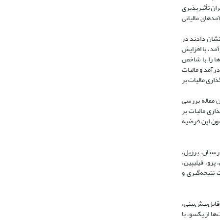
(2005) نشان دادند متغیر نابرابری در ایران تأثیر‌پذیری
ره زمانی 2015-2013 نشان داد در شرایطی که درآمدهای مالیاتی
تی و رفعتی‌میلانی (2013) با بررسی اثر مالیات بر ارزش افزوده بر توزیع درآمد در 10 کشور با درآمد بالا و 10 کشـور با درآمـد پـایین در دوره زمانی 2005-2000 نشان دادند در
آمد، با افزایش
199) در مطالعه‌ای ارتباط انواع مالیات‌ها را با شاخص
 بر درآمد و مالیات
اری مالیات بر
سط در دوره زمانی 2015-1995 است. از اهداف دیگر این مقاله بررسی
ی منتخب در دوره زمانی 2015-1995، بررسی میزان تأثیرگذاری مالیات بر
مون این فرضیه
ارستان، برزیل،
 پرو، فیلیپین،
نتیجه‌گیری و
ابل‌پیش‌­بینی،
ها از یکسو، با