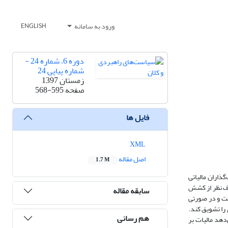
ورود به سامانه
ENGLISH
دوره 6، شماره 24 -
شماره پیاپی 24
زمستان 1397
صفحه
568-595
فایل ها
XML
اصل مقاله
1.7 M
ذاران مالیاتی
صرف نظر از کشش
سابقه مقاله
ست و در صورتی
 را تشویق کند.
هم رسانی
رهای تعمیم‌یافته در گروه کشورهای منتخب با درآمد متوسط در دوره زمانی 2015-1995 نشان می‌­دهد مالیات بر