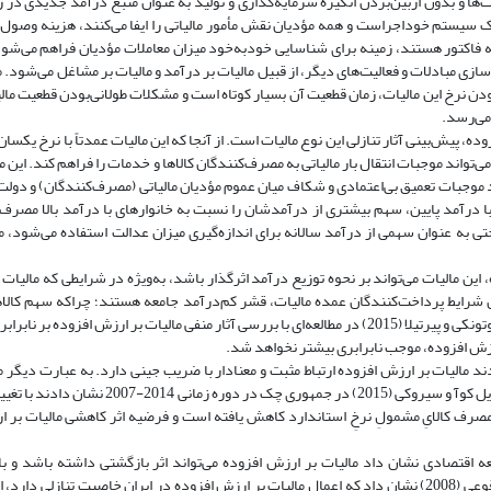
‌ها و بدون ازبین‌بردن انگیزه سرمایه‌گذاری و تولید به عنوان منبع درآمد جدیدی در 
ک سیستم خود‌اجراست و همه مؤدیان نقش مأمور مالیاتی را ایفا می‌کنند، هزینه وصول 
ارائه فاکتور هستند، زمینه برای شناسایی خود‌به‌خود میزان معاملات مؤدیان فراهم می‌ش
زی مبادلات و فعالیت‌های دیگر، از قبیل مالیات بر درآمد و مالیات بر مشاغل می‌شود. 
ودن نرخ این مالیات، زمان قطعیت آن بسیار کوتاه است و مشکلات طولانی‌بودن قطعیت مال
 می‌رسد.
، پیش‌بینی آثار تنازلی این نوع مالیات است. از آنجا که این مالیات عمدتاً با نرخ یکسان 
واند موجبات انتقال بار مالیاتی به مصرف‌کنندگان کالاها و خدمات را فراهم کند. این 
 موجبات تعمیق بی‌اعتمادی و شکاف میان عموم مؤدیان مالیاتی (مصرف‌کنندگان) و دولت 
با درآمد پایین، سهم بیشتری از درآمدشان را نسبت به خانوارهای با درآمد بالا مصرف 
ختی به عنوان سهمی از درآمد سالانه برای اندازه­‌گیری میزان عدالت استفاده می‌شود، 
، این مالیات می‌تواند بر نحوه توزیع درآمد اثرگذار باشد، به‌‌ویژه در شرایطی که مالیات ف
شرایط پرداخت‌کنندگان عمده مالیات، قشر کم‌درآمد جامعه هستند؛ چراکه سهم کالا
بودجه خانوارهای کم‌درآمد در مقایسه با خانوارهای با درآمد بالا بیشتر است. آلاوتونکی و پیرتیلا (2015) در مطالعه­‌ای با بررسی آثار منفی مالیات بر ا
ازار (2010) در جمهوری چک در دوره زمانی 2005-1993 نشان دادند مالیات بر ارزش افزوده ارتباط مثبت و معنادار با ضریب جینی دارد. به عبا
افزوده سبب وخامت و بدتر‌شدن توزیع درآمد در جمهوری چک شده است. استریل کوآ و سیروکی (2015)
 مصرف کالایِ مشمولِ نرخِ استاندارد کاهش یافته است و فرضیه اثر کاهشی مالیات بر ا
ی سازمان همکاری و توسعه اقتصادی نشان داد مالیات بر ارزش افزوده می‌تواند اثر بازگشتی داشته باشد و ب
مالیات‌دهندگان کم‌درآمد نسبت به مالیات‌دهندگان پُردرآمد، افزایش دهد. وقوعی (2008) نشان داد که اِعمال مالیات بر ارزش افزوده در ایران خاصیت ت