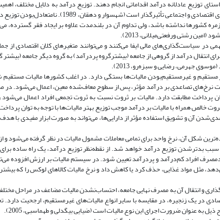
تای توزیع عادلانه درآمد اقداماتی انجام دهند. توزیع درآمد به دلایل مختلف، اهمیت 
نخست آنکه بخش مهمی از عدالت را تشکیل می‌دهد و دیگر آنکه بر روی متغیرهای اقتصادی و اجتماعی تأثیرگذار ا
ه کشورها نداشته باشد، ولی تداوم آن در بلند‌مدت علاوه بر ایجاد فقر گسترده، می‌
(امین رشتی ورفعتی‌میلانی، 2013).
ی در سیاست­‌گذاری‌های مالی ایفا می‌کنند و می‌توانند متغیرهای کلان اقتصادی از جمل
ر برای انتقال درآمد از گروهی از جامعه (بیشترگروه پردرآمد) به گروه دیگر جامعه (بیشتر 
موسوی جهرمی، رضایی و سبزه‌رو، 2013).
ظر مستقیم و غیرمستقیم‌بودن مالیات‌ها بستگی دارد. در اغلب کشورها مالیات مستقیم ش
رخ‌های تصاعدی بر درآمد مؤثر، پس از سطوح معاف‌شده معین، اعمال می‌شود. در صو
ان پرداخت مطابقت دارد. مالیات بر ثروت نسبت به ثروت تجمعی افراد اعمال می‌شود
ر ثروت خالص همراه با مالیات بر درآمد موجب توزیع بهتر مالیات‌ها با توجه به توان پرداخت
دی‌شدن آن و تشویق استفاده مؤثر از دارایی‌ها، می‌تواند به صورت ابزار مفیدی با هدف
ه‌ترین شکل آن، نرخ واحد برای تمامی معاملات مشمول مالیات در نظر گرفته می‌شود و از
 سبب بدتر‌شدن توزیع درآمد خواهد شد. از نقطه‌نظر توزیع درآمد، یک راه ساده برای 
دمصرف افراد کم‌درآمد و پردرآمد تعیین شود. در سیستم مالیات بر ارزش افزوده می‌تو
دهد، مثل مواد غذایی، حذف کرد یا کاهش داد و نرخ مالیات کالاهای لوکس را که بیشتر 
یه‌گذاری و انتقال آن به مصرف نهایی جامعه، احتساب‌نشدن مالیات مضاعف در مراحل مختلف
ادی در یک زنجیره، در مقایسه با سایر انواع مالیات‌های غیرمستقیم، ارجحیت دارد. 
ح ذیل به عنوان ضرورت اجرای این نوع مالیات است (ضیایی بیگدلی و طهماسبی، 2005).