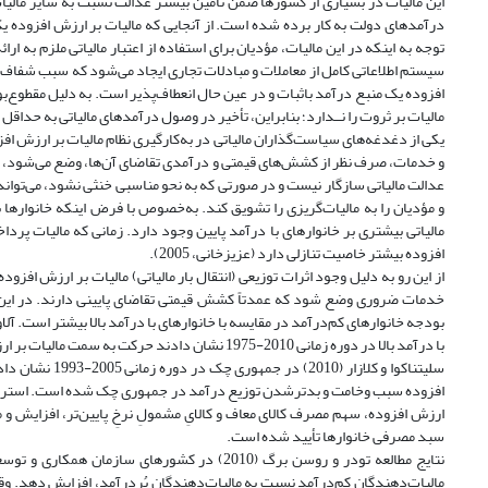
این مالیات در بسیاری از کشورها ضمن تأمین بیشتر عدالت نسبت به سایر مالیات
درآمدهای دولت به کار برده شده است. از آنجایی که مالیات بر ارزش افزوده ی
توجه به اینکه در این مالیات، مؤدیان برای استفاده از اعتبار مالیاتی ملزم به 
سیستم اطلاعاتی کامل از معاملات و مبادلات تجاری ایجاد می‌شود که سبب شفاف‌سا
افزوده یک منبع درآمد با‌ثبات و در عین حال انعطاف‌پذیر است. به دلیل مقطوع‌ب
مالیات بر ثروت را نــدارد؛ بنابراین، تأخیر در وصول درآمدهای مالیاتی به حداقل
یکی از دغدغه‌های سیاست‌گذاران مالیاتی در به‌کارگیری نظام مالیات بر ارزش افزوده
و خدمات، صرف نظر از کشش‌های قیمتی و درآمدی تقاضای آن‌ها، وضع می‌شود، می‌ت
عدالت مالیاتی سازگار نیست و در صورتی که به نحو مناسبی خنثی نشود، می‌تواند
و مؤدیان را به مالیات‌گریزی را تشویق کند. به‌خصوص با فرض اینکه خانوارها 
مالیاتی بیشتری بر خانوارهای با درآمد پایین وجود دارد. زمانی که مالیات پردا
افزوده بیشتر خاصیت تنازلی دارد (عزیزخانی، 2005).
از این رو به دلیل وجود اثرات توزیعی (انتقال بار مالیاتی) مالیات بر ارزش افزوده
خدمات ضروری وضع شود که عمدتاً کشش قیمتی تقاضای پایینی دارند. در این 
با درآمد بالا در دوره زمانی 2010-1975 نشان دادند حرکت به سمت مالیات بر ارزش افزوده، موجب نابرابری بیشتر نخواهد شد.
سلیتناکوا و کل
ارزش افزوده، سهم مصرف کالای معاف و کالایِ مشمولِ نرخِ پایین‌تر، افزایش و
سبد مصرفی خانوارها تأیید شده است.
نتایج مطالعه تودر و روسن برگ (2010) در کشورها