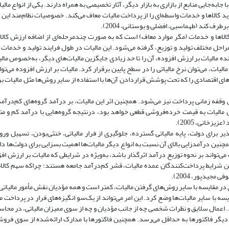
ابه‌جایی منابع از بازاری به بازار دیگر، آثار تخصیصی به همراه دارند. یکی از انواع مالیا
کالاها و خدمات واسطه‌­ای را از پرداخت مالیات معاف می‌­کند. خصوصیات نظام‌مند این م
ف کند (طهماسبی، افضلی و بوستانی، 2004).
الاها و خدمات (مگر موارد معاف) است که به ‌صورت چند‌مرحله‌ای از اضافه ارزش کالا
احل مختلف تولید و توزیع، گرفته می‌شود. این مالیات در طول فرایند تولید و خدمات از
ده مالیات بر ارزش افزوده، آن را تا حد زیادی جایگزین مالیات‌های دیگر، به‌خصوص مالی
یات، می‌توان نرخ مالیاتی را در سطح پایین برقرار کرد. مالیات بر ارزش افزوده می‌توا
های اقتصادی را که تحت پوشش قرار‌دادن آن‌ها با استفاده از سایر روش‌ها مثل مالیات 
ه زمانی پرداخت نیز می‌شود. همچنین اثر این مالیات، بر درآمد گروه‌های کم‌‌درآمد 
 مالیات به قیمت خرده‌فروشی قطعی خواهد بود، درنتیجه گروه‌هایی با درآمد کم و 
زخانی، 2005).
ذیر برای دولت، پایه مالیاتی گسترده، جلوگیری از فرار مالیاتی، خنثی‌بودن، تسهیل ورو
همچنین درآمدزایی بالای آن نسبت به انواع دیگر مالیات‌ها اهمیت بسزایی برای دولت‌ها د
 می‌تواند بر نحوه توزیع درآمد اثرگذار باشد، به‌ویژه در شرایطی که مالیات بر ارزش افزو
 شرایط پرداخت‌کنندگان عمده مالیات، قشر کم‌درآمد جامعه هستند؛ چرا‌که سهم کال
جیدپور، 2004).
در مقایسه با سایر روش‌های گرفتن مالیات، کمتر است و همه مؤدیان نقش مأمور مالیاتی را
یسه با سایر مالیات‌ها وضع کرد. این امر می‌تواند از یک‌سو انگیزه‌های فرار در پرداخت 
د. اعمال سلایق و نظرات شخصی چه از جانب مؤدیان و چه از سوی ممیزان مالیاتی، در محاس
یگر فاکتورها به حداقل می‌رسد. همچنین فاکتورها با مدارک ارائه‌شده از سوی فروشن