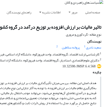
صفحه اصلی
مرور
اطلاعات نشریه
راهنمای نویسندگان
تاثیر مالیات بر ارزش افزوده بر توزیع درآمد در گروه ک
نوع مقاله : گردآوری و مروری
نویسندگان
2
1
سعید نادری
پروانه سلاطین
1
کارشناسی ارشد اقتصاد، گروه اقتصاد، واحد فیروزکوه، دانشگاه آزاد اسلامی، فیرو
2
دکترای علوم اقتصادی، استادیار، گروه اقتصاد، واحد فیروزکوه، دانشگاه آزاد اسلام
10.32598/JMSP.6.4.568
چکیده
هدف اصلی این مقاله، بررسی میزان تأثیرگذاری مالیات بر ارزش افزوده بر تو
به‌کارگیری نظام مالیات بر ارزش افزوده، با توجه به آثار تنازلی این نوع مالیا
قیمتی و درآمدی تقاضای آ­ن‌­ها وضع می‌شود، می‌­تواند موجب انتقال بار مالیا
که به نحو مناسبی خنثی نشود، می‌­تواند موجبات تعمیق بی‌اعتمادی و شکاف میان 