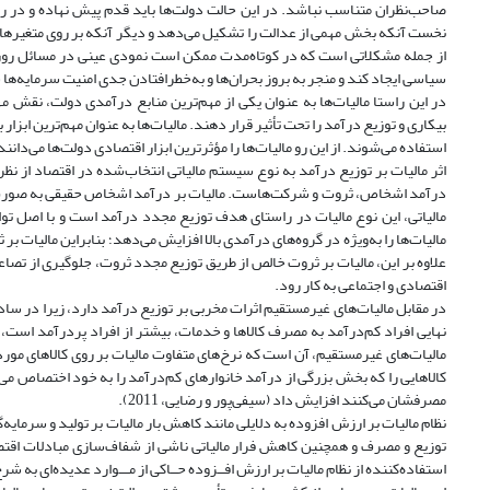
صاحب‌نظران متناسب نباشد. در این حالت دولت‌ها باید قدم پیش نهاده و در راس
از جمله مشکلاتی است که در کوتاه‌مدت ممکن است نمودی عینی در مسائل روزمر
سیاسی ایجاد کند و منجر به بروز بحران‌ها و به‌خطرافتادن جدی امنیت سرمایه‌ها شود 
در این راستا مالیات‌ها به عنوان یکی از مهم‌ترین منابع درآمدی دولت، نقش مهم
بیکاری و توزیع درآمد را تحت تأثیر قرار دهند. مالیات‌ها به عنوان مهم‌ترین ابزا
استفاده می‌شوند. از این رو مالیات‌ها را مؤثرترین ابزار اقتصادی دولت‌ها می‌دانند (
اثر مالیات بر توزیع درآمد به نوع سیستم مالیاتی انتخاب‌شده در اقتصاد از ن
درآمد اشخاص، ثروت و شرکت‌هاست. مالیات بر درآمد اشخاص حقیقی به صورت ن
مالیاتی، این نوع مالیات در راستای هدف توزیع مجدد درآمد است و با اصل تو
مالیات‌ها را به‌ویژه در گروه‌های درآمدی بالا افزایش می‌دهد؛ بنابراین مالیات ب
علاوه بر این، مالیات بر ثروت خالص از طریق توزیع مجدد ثروت، جلوگیری از تصاع
اقتصادی و اجتماعی به کار رود.
در مقابل مالیات‌های غیرمستقیم اثرات مخربی بر توزیع درآمد دارد، زیرا در ساد
نهایی افراد کم‌درآمد به مصرف کالاها و خدمات، بیشتر از افراد پردرآمد است،
مالیات‌های غیرمستقیم، آن است که نرخ‌های متفاوت مالیات بر روی کالاهای مور
کالاهایی را که بخش بزرگی از درآمد خانوارهای کم‌درآمد را به خود اختصاص می‌
مصرفشان می‌کنند افزایش داد (سیفی‌پور و رضایی، 2011).
نظام مالیات بر ارزش افزوده به دلایلی مانند کاهش بار مالیات بر تولید و سرما
توزیع و مصرف و همچنین کاهش فرار مالیاتی ناشی از شفاف‌سازی مبادلات اقتص
استفاده‌کننده از نظام مالیات بر ارزش افــزوده حــاکی از مـــوارد عدیده‌ای به شر