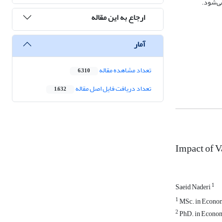
ی­‌شود.
ارجاع به این مقاله
آمار
تعداد مشاهده مقاله
6,310
تعداد دریافت فایل اصل مقاله
1,632
Impact of V
1
Saeid Naderi
1
MSc. in Economi
2
PhD. in Economi