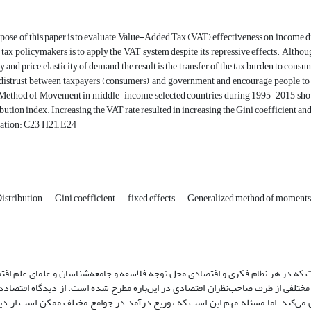
ose of this paper is to evaluate Value-Added Tax (VAT) effectiveness on income dis
 tax policymakers is to apply the VAT system despite its repressive effects. Althoug
ty and price elasticity of demand, the result is the transfer of the tax burden to cons
 distrust between taxpayers (consumers) and government and encourage people to e
Method of Movement in middle-income selected countries during 1995-2015 showed 
bution index. Increasing the VAT rate resulted in increasing the Gini coefficient and
ation: C23, H21, E24
istribution
Gini coefficient
fixed effects
Generalized method of moments
ت که در هر نظام فکری و اقتصادی محل توجه فلاسفه و جامعه‌شناسان و علمای علم اقتص
ختلفی از طرف صاحب‌نظران اقتصادی در این‌باره مطرح شده است. از دیدگاه اقتصادد
می‌‌کند. اما مسئله مهم این است که توزیع درآمد در جوامع مختلف ممکن است از دی