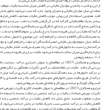
خدمات (با فرض صحت آن‌ها) مبنای محاسبه مالیات قرار می‌گیرند.
از این رو قدرت چانه‌زنی مؤدیان مالیاتی در کاهش میزان محاسبه مالیات موظف آن
متعددی میان مؤدیان مالیاتی و ممیزان وجود دارد که سبب می‌شود تحقق بخش د
افتد. همچنین استفاده از این روش،‌ موجب کاهش مالیات مضاعف، کاهش فرارهای م
بیشتر به یک نظام مالیاتی کارآمد که در آن گرفتن مالیات با دقت،‌ سرعت و حداقل
و با تأمین منابع گسترده‌تر در راستای شکل‌گیری سرمایه‌گذاری، موجبات رشد تولید
از آنجا که مالیات بر ارزش افزوده عمدتاً با نرخ یکسان بر عموم کالاها و خدمات
به مصرف‌کنندگان کالاها و خدمات را فراهم کند. این موضوع با اصول عدالت ما
شکاف میان عموم مؤدیان مالیاتی (مصرف‌کنندگان) و دولت را فراهم آورد و مؤد
درآمدشان را نسبت به خانوارهای با درآمد زیاد مصرف می‌کنند، فشار مالیاتی بیشت
برای اندازه‌گیری میزان عدالت استفاده می‌شود مالیات بر ارزش افزوده بیشتر خاصیت ت
1-1- سابقه پژوهش
بیسواس و همکاران (2017) در مطالعه‌ای با عنوان »نابرابر
بررسی کرده‌اند. مالیات در نقاط مختلف درآمدی، تأثیرات ناهمگون بر انگیزه‌های خ
بر درآمد خانوارها در سه دهه گذشته نشان داد کاهش نابرابری درآمد میان خا
درآمد از طریق مالیات میان خانوارهای متوسط و با درآمد بالا، رشد اقتصادی را
کسب‌و‌کار کوچک و عرضه نیروی کار و تقاضای مصرف مربوط می‌شود.
لیزارو و همکاران (2017) در مطالعه‌ای با عنوان »اقتصاد کلان و
تأثیرات توزیعی اصلاحات مالیات بر درآمد شخصی در ایالات متحده با استفاده 
مهارت متفاوت هستند. نتایج نشان داد کاهش مالیات بر درآمد شخصی، رشد اقتصا
کاهش مالیات بر درآمد شخصی سبب تحریک تقاضا در بخش خدمات می‌شود که بر 
گروه‌هایی با درآمد متوسط می‌تواند اثرات مثبت بر رشد اقتصادی و بهبود توزیع 