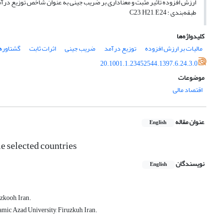
ارزش افزوده تأثیر مثبت و معناداری بر ضریب جینی به عنوان شاخص توزیع درآمد 
طبقه‌بندی : C23, H21, E24
کلیدواژه‌ها
مالیات بر ارزش افزوده
توزیع درآمد
ضریب جینی
اثرات ثابت
گشتاورها
20.1001.1.23452544.1397.6.24.3.0
موضوعات
اقتصاد مالی
عنوان مقاله
English
 selected countries
نویسندگان
English
zkooh, Iran.
mic Azad University, Firuzkuh, Iran.