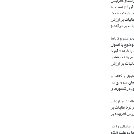
راستای افزایش
آن کم است. با
ود؛ درنتیجه یک
مالیات بر ارزش
یات بر درآمد و
بر عموم کالاها
موضوع با اصول
را فراهم آورد
می‌کنند، فشار
مالیات بر ارزش
وق بر کالاها و
های ضروری در
رزش افزوده بر نابرابری در کشورهای
رت دیگر مالیات بر ارزش
 در جمهوری چک در دوره زمانی 2014-2007 نشان دادند با تغییر نرخ مالیات بر
رزش افزوده بر
ار مالیاتی را در
نازلی دارد، اما به علت آنکه