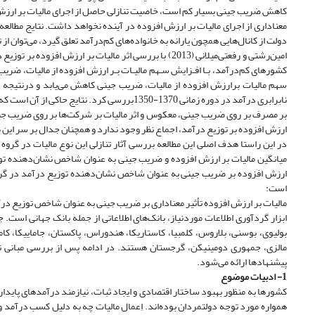
دولت از کانال‌هایی همچون یارانه به خانواده‌های کم‌درآمد تعلق گیرد، می‌توان از
کشورهای کم‌درآمد، بـا افـزایش سـهم مالیـات بـر ارزش افزوده از مالیات، ضریب
نابرابری درآمد در دوره زمانی 1370‌-‌1350بررسی 
بر مصرف بر روی ضریب جینی، معکوس و اثر مالیات بر شرکت‌ها بر روی ضریب جین
ارزش افزوده بر توزیع درآمد، اجماع نظر وجود ندارد و همچنان جدال بر سر این 
ارزش افزوده بر ضریب جینی به عنوان شاخص نشان‌دهنده توزیع درآمد در گروه
است:
مالیات بر ارزش افزوده تأثیر معناداری بر ضریب جینی به عنوان شاخص توزیع د
ابزار گردآوری اطلاعات مورد‌نیاز، بانک‌های اطلاعاتی از جمله بانک جهانی است.
بولیوی، بوسنی، بلاروس، کلمبیا، کاستاریکا، هندوراس، پاکستان، جاماییکا، کامب
مالزی، جمهوری دومینیکن، گرجستان هستند. در ادامه پس از بررسی مبانی ن
پیشنهادها ارائه می‌شود.
1- ادبیات موضوع
کشورها به منظور بهبود ساختار اقتصادی و ایجاد ثبات، نیازمند درآمدهای پایدار و
همواره مورد توجه دولتمردان بوده‌اند. اِعمال مالیات چه به دلیل کسب درآمد و چه 