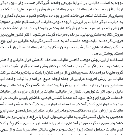
توجه به اصابت مالیاتی، بر شرایط توزیعی جامعه تأثیرگذار هستند و از سوی دیگر با ج
ارزش افزوده است. این مالیات، نوعی مالیات بر فروش چند‌مرحله‌­ای است که خرید 
بسیاری از مشکلات اقتصادی مانند کسری بودجه دولت و کمبود سرمایه‌گذاری را برطر
به عبارت دیگر مالیات بر ارزش افزوده نوعی مالیات غیرمستقیم عام بر عموم ک
(ارزشی که در هر مرحله به ارزش کالا افزوده می‌شود) و خدمات ارائه‌شده در مر
فروش کالا به مشتری نهایی، مرحله‌به‌مرحله گرفته می‌شود. اکثر کشورهای پذیرن
فروش کرده‌اند. باید توجه داشت که به علت گستردگی پایه مالیاتی در این نوع مال
جایگزین مالیات‌های دیگر شود، همچنین امکان دارد این مالیات بخشی از فعالیت‌
است، پوشش دهد.
استفاده از این روش موجب کاهش مالیات مضاعف، کاهش فرار مالیاتی و کاهش وقف
خواهد بود. حتی اگر بر آخرین حلقه که خرده‌فروشی است برقرار نشود، انتقال
گروه‌های با درآمد بالا، سهم بیشتری از درآمدشان را بابت مالیات پرداخت می‌کنند (عزی
مالیات بر ارزش افزوده مزایایی از جمله ایجاد منبع درآمدی با ثبات و انعطاف‌پ
منطقه‌ای و جهانی دارد. مالیات بر ارزش افزوده به علت گستردگی پایه مالیاتی و 
دلیل وجود اثرات توزیعی (انتقال بار مالیاتی) مالیات بر ارزش افزوده، این مالیات
خدمات ضروری‌ای وضع شود که عمدتاً کشش قیمتی تقاضای پایینی دارند. در این
بودجه خانوارهای کم‌درآمد در مقایسه با خانوارهایی با درآمد بالا بیشتر است (صوفی م
مالیات بر ارزش افزوده، مکانیسم خود‌اجرایی دارد؛ بنابراین هزینه‌های جمع‌آوری 
همچنین به دلیل گستردگی پایه مالیاتی می‌توان آن را با نرخ‌های پایین‌تری در مقا
دهد و از سوی دیگر تحقق درآمدهای مالیاتی را با اطمینان بیشتری امکان‌پذیر کن
نوع مالیات حداقل است، زیرا از یک‌سو نرخ‌های مالیاتی مشخص است و از سوی د