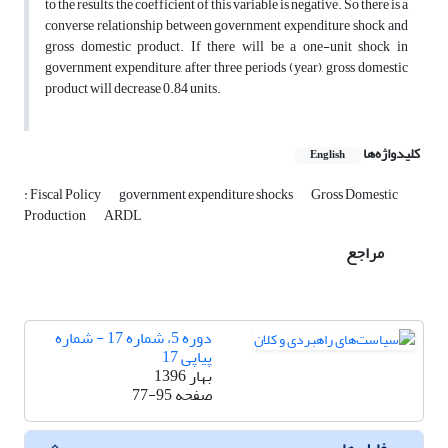
to the results, the coefficient of this variable is negative. So there is a
converse relationship between government expenditure shock and
gross domestic product. If there will be a one-unit shock in
government expenditure, after three periods (year), gross domestic
product will decrease 0.84 units.
کلیدواژه‌ها
English
: Fiscal Policy
government expenditure shocks
Gross Domestic
Production
ARDL
مراجع
دوره 5، شماره 17 - شماره
پیاپی 17
بهار 1396
صفحه
77-95