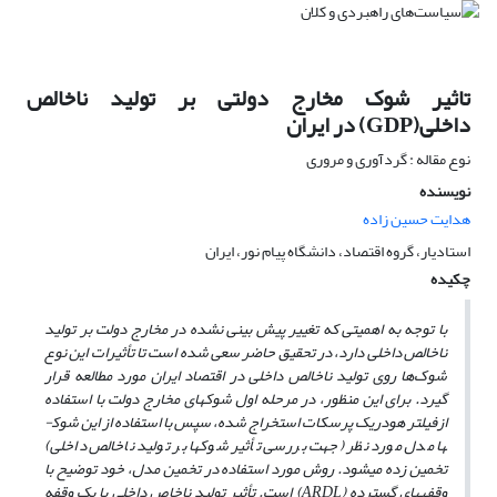
تاثیر شوک مخارج دولتی بر تولید ناخالص
داخلی(GDP) در ایران
نوع مقاله : گردآوری و مروری
نویسنده
هدایت حسین زاده
استادیار، گروه اقتصاد، دانشگاه پیام نور، ایران
چکیده
با توجه به اهمیتی که تغییر پیش بینی نشده در مخارج دولت بر تولید
ناخالص داخلی دارد، در تحقیق حاضر سعی شده است تا تأثیرات این نوع
شوک‌ها روی تولید ناخالص داخلی در اقتصاد ایران مورد مطالعه قرار
گیرد. برای این منظور، در مرحله اول شوک­های مخارج دولت با استفاده
ازفیلتر هودریک پرسکات استخراج شده، سپس با استفاده از این شوک­
ها مدل مورد نظر (جهت بررسی تأثیر شوک­ها بر تولید ناخالص داخلی)
تخمین زده می­شود. روش مورد استفاده در تخمین مدل، خود توضیح با
وقفه­های گسترده
(ARDL)
است. تأثیر تولید ناخاص داخلی با یک وقفه