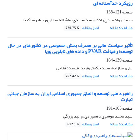
رویکرد حدآستانه ای
صفحه
121-138
محمد جواد مهدی زاده، حمید محمدی، ماشااله سالارپور، علیرضا کیخا
مشاهده مقاله
اصل مقاله
720.75 K
تأثیر سیاست مالی بر مصرف بخش خصوصی در کشورهای در حال
توسعه؛ رهیافت PVAR و داده های تابلویی پویا
صفحه
139-164
علی رضازاده، صمد حکمتی فرید، فهمیده فتاحی
مشاهده مقاله
اصل مقاله
752.42 K
راهبرد ملی توسعه و الحاق جمهوری اسلامی ایران به سازمان جهانی
تجارت
صفحه
165-191
سید محمد موسوی دهموردی، وحید بزرگی
مشاهده مقاله
اصل مقاله
672.1 K