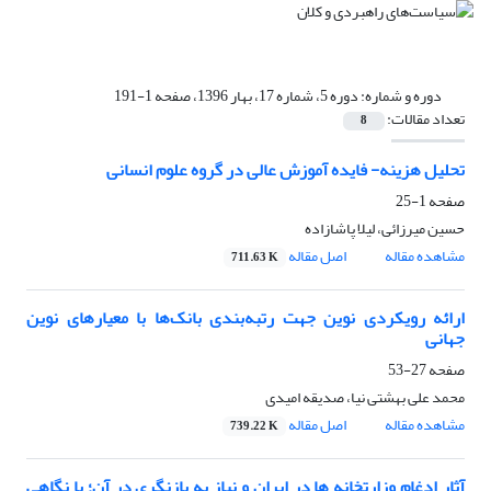
دوره و شماره:
دوره 5، شماره 17، بهار 1396، صفحه 1-191
تعداد مقالات:
8
تحلیل هزینه- فایده آموزش عالی در گروه علوم انسانی
صفحه
1-25
حسین میرزائی، لیلا پاشازاده
مشاهده مقاله
اصل مقاله
711.63 K
ارائه رویکردی نوین جهت رتبه‌بندی بانک‌ها با معیارهای نوین
جهانی
صفحه
27-53
محمد علی بهشتی نیا، صدیقه امیدی
مشاهده مقاله
اصل مقاله
739.22 K
آثار ادغام وزارتخانه ها در ایران و نیاز به بازنگری در آن؛ با نگاهی