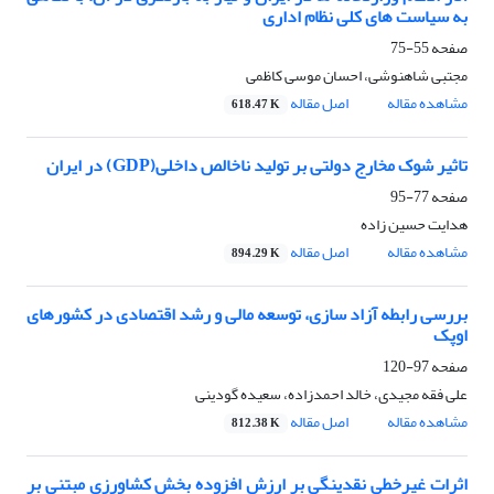
به سیاست های کلی نظام اداری
صفحه
55-75
مجتبی شاهنوشی، احسان موسی کاظمی
مشاهده مقاله
اصل مقاله
618.47 K
تاثیر شوک مخارج دولتی بر تولید ناخالص داخلی(GDP) در ایران
صفحه
77-95
هدایت حسین زاده
مشاهده مقاله
اصل مقاله
894.29 K
بررسی رابطه آزاد سازی، توسعه مالی و رشد اقتصادی در کشورهای
اوپک
صفحه
97-120
علی فقه مجیدی، خالد احمدزاده، سعیده گودینی
مشاهده مقاله
اصل مقاله
812.38 K
اثرات غیرخطی نقدینگی بر ارزش افزوده بخش کشاورزی مبتنی بر