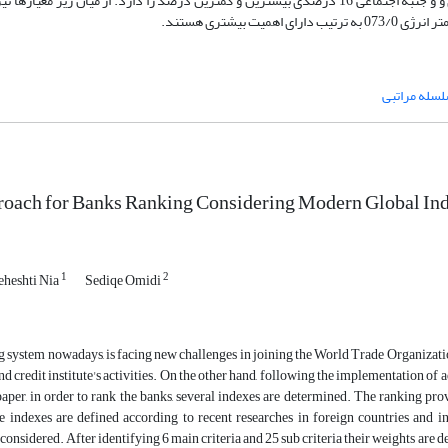
نتایج نشان داد که جنبه مالی از اهمیتی 22 درصدی و و جنبه اجتماعی 16 درصدی بیشترین و کمترین درصد را دارد. از میان زی
لسله مراتبی
oach for Banks Ranking Considering Modern Global Ind
1
2
heshti Nia
Sediqe Omidi
g system nowadays, is facing new challenges in joining the World Trade Organizatio
and credit institute's activities. On the other hand, following the implementation of
s paper, in order to rank the banks, several indexes are determined. The ranking p
e indexes are defined according to recent researches in foreign countries and 
e considered. After identifying 6 main criteria and 25 sub criteria their weights ar