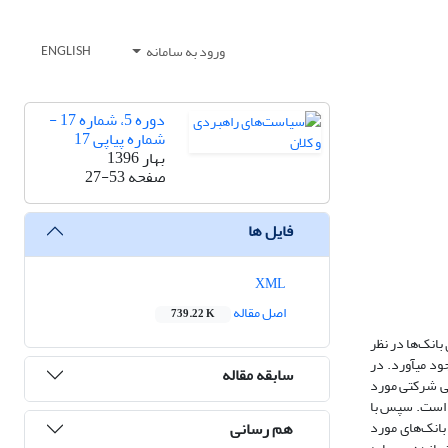
ورود به سامانه
ENGLISH
دوره 5، شماره 17 -
شماره پیاپی 17
بهار 1396
صفحه
27-53
فایل ها
XML
اصل مقاله
739.22 K
انک‌ها در نظر
د می­آورد. در
سابقه مقاله
ی شرکتی مورد
است. سپس با
هم رسانی
بانک‌های مورد