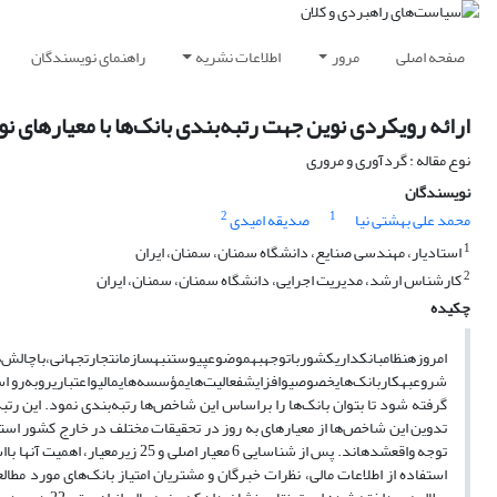
صفحه اصلی
مرور
اطلاعات نشریه
راهنمای نویسندگان
ارائه رویکردی نوین جهت رتبه‌بندی بانک‌ها با معیارهای نو
نوع مقاله : گردآوری و مروری
نویسندگان
2
1
محمد علی بهشتی نیا
صدیقه امیدی
1
استادیار، مهندسی صنایع، دانشگاه سمنان، سمنان، ایران
2
کارشناس ارشد، مدیریت اجرایی، دانشگاه سمنان، سمنان، ایران
چکیده
امروزه
نظام
بانکداری
کشور
با
توجه
به
موضوع
پیوستن
به
سازمان
تجارت
جهانی،
با
چالش‌ه
شروع
به
کار
بانک‌های
خصوصی
و
افزایش
فعالیت‌های
مؤسسه‌های
مالی
و
اعتباری
روبه‌رو 
گرفته شود تا بتوان بانک‌ها را براساس این شاخص‌ها رتبه‌بندی نمود. این رتبه
تدوین این شاخص‌ها از معیارهای به روز در تحقیقات مختلف در خارج کشور 
توجه واقع
شده
اند. پس از شناسایی 6 معیار اصلی و 25 زیرمعیار، اهمیت آنها با
ا
استفاده از اطلاعات مالی، نظرات خبرگان و مشتریان امتیاز بانک‌های مورد مط