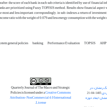
eafter, the score of each bank in each sub criteria is identified by use of financial 
nks are prioritized using Fuzzy TOPISIS method. Results show financial aspect wit
he most and less important, correspondingly. in sub-indexes, a return of investment
 income ratio with the weight of 0.079 and less energy consumption with the weight o
ystem general policies
banking
Performance Evaluation
TOPSIS
AHP
Quarterly Journal of The Macro and Strategic
نگ رمضان» در
Policies is licensed under a
Creative Commons
ردی
1405-04-21
Attribution-NonCommercial 4.0 International
مضان؛ ابعاد حوزه
.
License