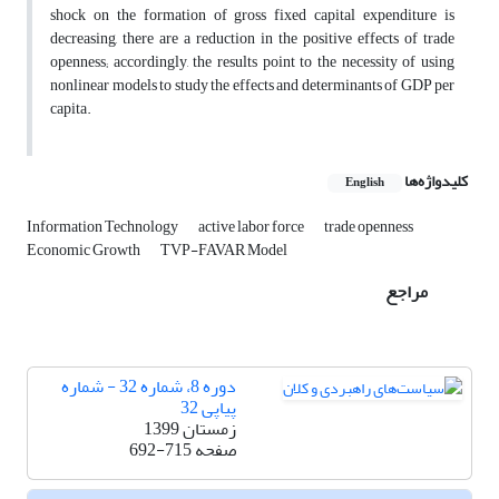
shock on the formation of gross fixed capital expenditure is
decreasing, there are a reduction in the positive effects of trade
openness; accordingly, the results point to the necessity of using
nonlinear models to study the effects and determinants of GDP per
capita.
کلیدواژه‌ها
English
Information Technology
active labor force
trade openness
Economic Growth
TVP-FAVAR Model
مراجع
دوره 8، شماره 32 - شماره
پیاپی 32
زمستان 1399
صفحه
692-715