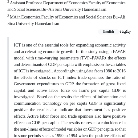
2
Assistant Professor, Department of Economics, Faculty of Economics
and Social Sciences, Bu-Ali Sina University, Hamedan, Iran.
3
MA in Economics, Faculty of Economics and Social Sciences, Bu-Ali
Sina University, Hamedan, Iran.
چکیده
English
ICT is one of the essential tools for expanding economic activity
and accelerating economic growth. In this study, using a FAVAR
model with time-varying parameters (TVP-FAVAR), the effects
and determinants of GDP per capita, with emphasis on the variables
of ICT is investigated.. Accordingly, using data from 1986 to 2016
the effects of shocks on ICT index, trade openness, the ratio of
Government expenditures to GDP, the formation of gross fixed
capital, and active labor force, on Iran's per capita GDP is
investigated. Based on the results, the effects of information and
communication technology on per capita GDP is significantly
positive, the results also indicate that investment has positive
effects; Active labor force and trade openness also have positive
effects on GDP per capita. The results represent a coincidence in
the non-linear effects of model variables on GDP per capita, so that
in some periods such as 1990 to 1994, when the positive effects of