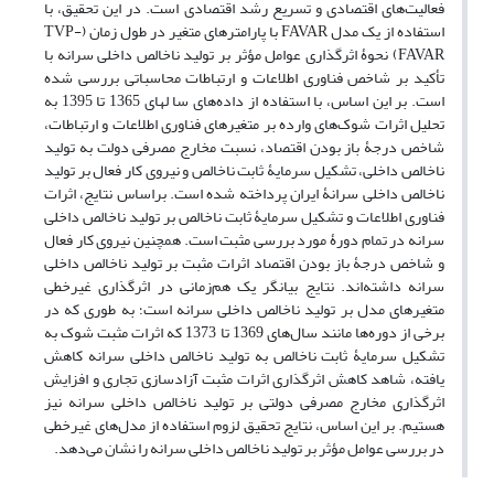
فعالیت‌های اقتصادی و تسریع رشد اقتصادی است. در این تحقیق، با
استفاده از یک مدل FAVAR با پارامترهای متغیر در طول زمان (TVP-
FAVAR) نحوۀ اثرگذاری عوامل مؤثر بر تولید ناخالص داخلی سرانه با
تأکید بر شاخص فناوری اطلاعات و ارتباطات محاسباتی بررسی شده
است. بر این اساس، با استفاده از داده‌های سا لهای 1365 تا 1395 به
تحلیل اثرات شوک‌های وارده بر متغیرهای فناوری اطلاعات و ارتباطات،
شاخص درجۀ باز بودن اقتصاد، نسبت مخارج مصرفی دولت به تولید
ناخالص داخلی، تشکیل سرمایۀ ثابت ناخالص و نیروی کار فعال بر تولید
ناخالص داخلی سرانۀ ایران پرداخته شده است. براساس نتایج، اثرات
فناوری اطلاعات و تشکیل سرمایۀ ثابت ناخالص بر تولید ناخالص داخلی
سرانه در تمام دورۀ مورد بررسی مثبت است. همچنین نیروی کار فعال
و شاخص درجۀ باز بودن اقتصاد اثرات مثبت بر تولید ناخالص داخلی
سرانه داشته‌اند. نتایج بیانگر یک هم‌زمانی در اثرگذاری غیرخطی
متغیرهای مدل بر تولید ناخالص داخلی سرانه است؛ به طوری که در
برخی از دوره‌ها مانند سال‌های 1369 تا 1373 که اثرات مثبت شوک به
تشکیل سرمایۀ ثابت ناخالص به تولید ناخالص داخلی سرانه کاهش
یافته، شاهد کاهش اثرگذاری اثرات مثبت آزادسازی تجاری و افزایش
اثرگذاری مخارج مصرفی دولتی بر تولید ناخالص داخلی سرانه نیز
هستیم. بر این اساس، نتایج تحقیق لزوم استفاده از مدل‌های غیرخطی
در بررسی عوامل مؤثر بر تولید ناخالص داخلی سرانه را نشان می‌دهد.