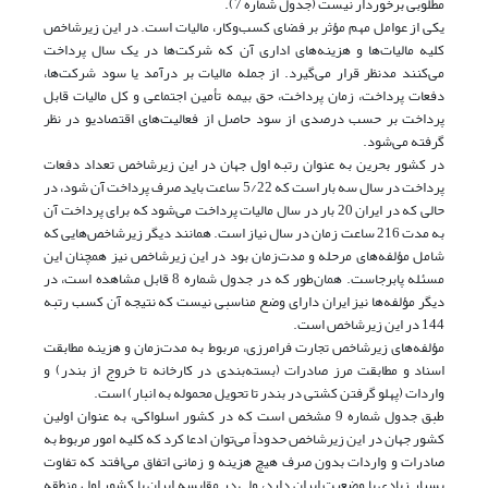
مطلوبی برخوردار نیست (جدول شماره 7).
یکی از عوامل مهم مؤثر بر فضای کسب‌و‌کار، مالیات است. در این زیرشاخص
کلیه مالیات‌ها و هزینه‌های اداری آن که شرکت‌ها در یک سال پرداخت
می‌کنند مد‌نظر قرار می‌گیرد. از جمله مالیات بر درآمد یا سود شرکت‌ها،
دفعات پرداخت، زمان پرداخت، حق بیمه تأمین اجتماعی و کل مالیات قابل
پرداخت بر حسب درصدی از سود حاصل از فعالیت‌های اقتصادیو در نظر
گرفته می‌شود.
در کشور بحرین به عنوان رتبه اول جهان در این زیرشاخص تعداد دفعات
پرداخت در سال سه بار است که 5/22 ساعت باید صرف پرداخت آن شود، در
حالی که در ایران 20 بار در سال مالیات پرداخت می‌شود که برای پرداخت آن
به مدت 216 ساعت زمان در سال نیاز است. همانند دیگر زیرشاخص‌هایی که
شامل مؤلفه‌های مرحله و مدت‌زمان بود در این زیرشاخص نیز همچنان این
مسئله پابرجاست. همان‌طور که در جدول شماره 8 قابل مشاهده است، در
دیگر مؤلفه‌ها نیز ایران دارای وضع مناسبی نیست که نتیجه آن کسب رتبه
144 در این زیرشاخص است.
مؤلفه‌های زیرشاخص تجارت فرامرزی، مربوط به مدت‌زمان و هزینه مطابقت
اسناد و مطابقت مرز صادرات (بسته‌بندی در کارخانه تا خروج از بندر) و
واردات (پهلو گرفتن کشتی در بندر تا تحویل محموله به انبار) است.
طبق جدول شماره 9 مشخص است که در کشور اسلواکی، به عنوان اولین
کشور جهان در این زیرشاخص حدوداً می‌توان ادعا کرد که کلیه امور مربوط به
صادرات و واردات بدون صرف هیچ هزینه و زمانی اتفاق می‌افتد که تفاوت
بسیار زیادی با وضعیت ایران دارد، ولی در مقایسه ایران با کشور اول منطقه