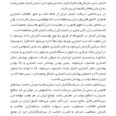
اختیار سایر سازمان‌ها یا افراد قرار داده می‌شود تا بر اساس اعتبار تعیین‌شده
به ارزیابی فعالان اقتصادی بپردازند.
در زیرشاخص دریافت اعتبار ایران از لحاظ دقت و عمق اطلاعات اعتباری
هم‌تراز کشورهای اول جهان و منطقه است که موقعیتی بسیار عالی است، ولی
در شاخص قدرت حقوق قانونی در مقایسه با این کشورها بسیار ضعیف است
که متناسب آن، تأثیر منفی در امتیاز کل دریافت اعتبار قابل مشاهده است.
پوشش اعتبار در کشورها از طریق دو نوع مؤسسه گزارش داده می‌شود با
این تفاوت که ثبت اعتباری توسط دولت‌ها اداره می‌شود که اکثراً به وسیله
بانک مرکزی گزارش می‌شود و دفتر اعتباری متعلق به بخش خصوصی است.
در ایران بانک مرکزی به عنوان دستگاه اصلی مسئول ثبت اعتباری و شرکت
مشاوره رتبه‌بندی اعتباری ایرانیان به عنوان شرکت مسئول پوشش دفتر
اعتباری محسوب می‌شوند. پایین بودن پوشش ثبت اعتباری و بالا بودن
پوشش دفتر اعتباری امتیاز مثبت محسوب می‌شود، که با توجه به جدول
شماره 6 در خصوص پوشش ثبت اعتباری مشکل وجوددارد؛ بدین معنا که در
ایران تسلط دولت بر پوشش اعتباری بالاست.
زیرشاخص حمایت از سرمایه‌گذاران خرد نشان‌دهنده میزان حمایت نهادهای
قانونی و رسمی از صاحبان سرمایه است، به‌خصوص در مواردی که منافع
مدیران با منافع دولت در تعارض باشد. وضع ایران در هر هفت مؤلفه این
زیرشاخص قابل دفاع نیست. این آمار نشان می‌دهد کشور ایران در میزان
افشای اطلاعات، مسئولیت مدیر، سهولت شکایت سهام‌داران، مالکیت و
کنترل، شفافیت شرکت و قدرت حمایت از سرمایه‌گذاران خرد از وضع