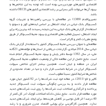
اقتصادی کشورهای مورد‌بررسی بوده است که توجه به این شاخص‌ها و
بهبود آن‌ها می‌تواند تأثیر بسزایی بر رشد اقتصادی کشورهای OECD داشته
باشد.
نصیری‌اقدم (1389) در مطالعه‌ای با بررسی راهبردها و تجربیات گروه
کسب‌و‌کار بانک جهانی در ایجاد اشتغال بر اساس ایده‌های کوز و دسوتو با
استفاده از گزارش‌های بانک جهانی به این نتیجه رسیدند که بهترین راه برای
ایجاد اشتغال، تسهیل فعالیت‌های اقتصادی و بهبود محیط کسب‌و‌کار از طریق
وضع مقررات کمتر و کاراتر است.
مطالعه‌ای با عنوان «بررسی محیط کسب‌و‌کار کشور با استفاده از گزارش بانک
جهانی سال 2014 میلادی، گزارشات دریافتی از استان‌ها و مؤلفه‌های 21‌گانه
ملی» در سال 1392 توسط دفتر پایش و بهبود محیط کسب‌و‌کار انجام شده
است. نتایج حاصل از این مطالعه حاکی از وضعیت نامطلوب محیط کسب‌و‌کار
ایران در منطقه و جهان است. همچنین بیشتر اجزای شاخص سهولت
کسب‌و‌کار ایران در شرایط نامناسب قرار دارد و تنها در تعداد محدودی از
شاخص‌ها شرایط کشور نسبتاً مطلوب است.
کالپر و لاو (2011)، در مقاله خود ثبت شرکت‌ها را در 92 کشور جهان مورد
مطالعه قرار دادند و به بررسی چگونگی سهولت ثبت کسب‌و‌کار جدید
پرداخته و اثرگذاری اصلاحات ثبت شرکت‌ها را روی ثبت شرکت‌های جدید
مورد مطالعه قرار دادند. نتایج نشان دادکه اصلاحات کوچک (در کل کمتر از
40 درصد) اثر قابل توجهی بر کاهش هزینه‌ها، برای ایجاد شرکت‌های جدید
ندارد. همچنین کار‌آفرینی برای پویایی اقتصاد مدرن ضروری و با رشد