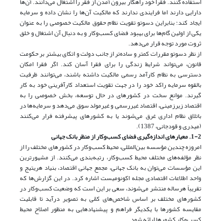
استفاده کنند. فقرا خود راهکار بیرون آمدن از فقر را اشتغال می‌دانند. آن‌ها
دارایی دارند اما فرایندی ندارند که مالکیت آن‌ها را نشان داده و سرمایه
ایجاد کند؛ بنابراین دسوتو تقویت نظام حقوق مالکیت خصوصی را به عنوان
یکی از اولین گام‌ها برای بهبود فضای کسب‌و‌کار و به دنبال آن اشتغال و خلق
ثروت مورد توجه قرار می‌دهد.
از نظر دسوتو مقررات کمتر و ساده‌تر از جانب دولت و اتکای بیشتر بر حکومت
قانون، می‌تواند شرایط زندگی را برای فقرا آسان کند. اگر فقرا امکان
دسترسی به نظام کارآمد رسمی مالکیت داشته باشند، می‌توانند ظرفیت
بالقوه سرمایه راکد خود را در جهت تقویت استعداد کارآفرینی خود به کار
گیرند. موانع سخت در کشورهای در حال توسعه، بخش خصوصی را به
اقتصاد زیرزمینی، اقتصاد غیررسمی و غیرمولد سوق می‌دهد و سرمایه‌ها در
باتلاق نظام اداری غرق می‌شوند یا به کشورهای پیشرفته فرار می‌کنند
(میدری و قودجانی، 1387).
1-2. معیارهای اندازه‌گیری فضای کسب‌وکار از منظر بانک جهانی
امروزه چندین مؤسسه بین‌المللی، محیط کسب‌وکار در کشورهای مختلف را از
نظر مؤلفه‌های مختلف محیط کسب‌وکار، رتبه‌بندی می‌کنند. از مشهورترین
این مؤسسات می‌توان به بانک جهانی، مجمع جهانی اقتصاد، بنیاد هریتیج و
واحد اطلاعات اقتصادی مجله اکونومیست اشاره کرد. در این گزارش‌ها که
تقریباً هرساله منتشر می‌شوند، سعی بر این است که وضعیت کسب‌و‌کار در
کشورهای مختلف بر اساس شاخص‌های کمّی به تصویر درآید تا قابلیت
مقایسه کشورها با یکدیگر فراهم و پیشنهادهایی به منظور اصلاح محیط
کسب‌وکار کشورها ارائه شود.