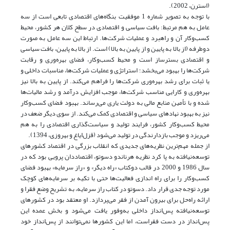
(استرن، 2002).
با توجه به تصویر شماره 1 موفقیت بنگاه‌های اقتصادی تابعی است از سه
عامل به هم مرتبط: بافت سیاسی و اقتصادی در سطح کلان هر کشور، محیط
کسب‌و‌کار آن و راهبرد و عملیات شرکت‌ها. ارتباط این سه عامل به صورت
دو‌طرفه (از بالا به پایین و از پایین به بالا) است. از بالا به پایین، بافت سیاسی
و اقتصادی بسترساز است و محیط کسب‌و‌کار، فضای بهره‌وری و رقابت
شرکت‌ها را بهبود می‌بخشد؛ استراتژی و عملیات شرکت‌ها، مناسبات داخلی و
یا ثبات برای رشد بهره‌وری شرکت‌ها را فراهم می‌کند. از پایین به بالا نیز
بهره‌وری و کارایی مناسب شرکت‌ها، موجب افزایش درآمد و رشد مالیات‌ها
شده و با تأمین منابع مالی به دولت یاری می‌رساند. بهبود فضای کسب‌و‌کار
نیز به بهبود نهادهای سیاسی و اقتصادی کمک می‌کند. از سوی دیگر ضعف در
محیط کسب‌و‌کار کشور، فرایند تولید و سیاست‌گذاری اقتصادی را به هم
می‌ریزد و موجب بازدارندگی در تولید می‌شود (قزل‌ایاغ و بهروزی، 1394).
از جمله مهم‌ترین نظریه‌های جدیدی که انقلاب بزرگی در اقتصاد کشورهای
توسعه‌نیافته به پا کرد نظریه هرناندو دسوتو، اقتصاددان پرویی بود که در
سال 1986 و 2000 در قالب دوکتاب «راه دیگر» و «راز سرمایه» بهبود فضای
کسب‌و‌کار را برای راه اندازی فعالیت‌ها حتی با تکیه بر سرمایه‌های کوچک
مورد توجه جدی قرار داد. دسوتو در کتاب راز سرمایه، به تشریح وضع فقرا و
ارائه راه‌حل برای بیرون آمدن از فقر می‌پردازد. او معتقد بود در کشورهای
توسعه‌نیافته پس‌انداز داخلی به‌وفور یافت می‌شود و بخش عمده این
پس‌انداز در دست فقراست، اما این کشورها نمی‌توانند از پس‌انداز خود