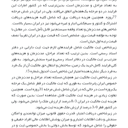
به تعداد مراحل و مدت‌زمان است، بدین‌ترتیب که در کشور امارات این
فرایند در دو مرحله یک‌هفته‌ای اتفاق می‌افتد، ولی در ایران در شش مرحله
77‌روزه. همچنین هزینه دریافت برق که شامل کلیه هزینه‌های دریافت
اشتراک و کنتور و سیم‌کشی انبار و غیره می‌شود نیز در ایران بسیار بالاست.
شاخص‌های مدت‌زمان و تعداد وقفه سیستم نیز قابل تأمل است. در مقابل با
توجه به مؤلفه قیمت برق، مشخص است که قیمت برق در ایران تقریباً نصف
قیمت رتبه اول جهان است.
زیرشاخص ثبت مالکیت شامل فرایندهای لازم جهت ثبت دارایی در دفتر
اسناد رسمی است. بدین ترتیب که تعداد مراحل، مدت‌زمان و هزینه‌های
مترتب بر ثبت مالکیت در دفاتر اسناد رسمی و غیره سنجش می‌شود. به طور
کلی فرایند کامل خرید یک زمین، ساختمان و انتقال حق مالکیت آن از یک فرد
به فرد دیگر نشان‌دهنده امتیاز این شاخص است (جدول شماره 5).
در زیرشاخص ثبت مالکیت نیز همچنان مسئله تعداد مراحل و مدت‌زمان در
خصوص ایران پابرجاست، به طوری که ثبت مالکیت در قطر شامل یک مرحله
یک‌روزه است در حالی که در ایران شامل شش مرحله 31‌روزه است. همچنین
تفاوت زیادی در هزینه ثبت مالکیت قابل مشاهده است؛ بدین صورت که
هزینه ثبت مالکیت در ایران 8/3 درصد از ارزش ملک را شامل می‌شود، ولی
در کشور قطر 3/0 درصد از ارزش ملک هزینه ثبت می‌شود.
در زیرشاخص دریافت اعتبار، قدرت حقوق قانونی، میزان توانمندی و امکان
سنجش و دقت اطلاعات اعتباری و میزان پوشش اطلاعات مالی افراد حقیقی و
حقوقی را شامل می‌شود که توسط بخش دولتی یا بخش خصوصی ثبت و در