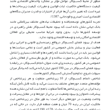
منظور از محیط کسب‌و‌کار، عوامل مؤثر بر عملکرد واحدهای اقتصادی مانند
کیفیت دستگاه‌های حاکمیت، ثبات قوانین و مقررات، کیفیت زیرساخت‌ها و
غیره است که تغییر دادن آن‌ها فراتر از اختیارات و قدرت مدیران بنگاه‌های
اقتصادی است (میدری و قودجانی، 1387).
تجربه کشورهای توسعه‌یافته و تحقیقات نهادهای مختلف بین‌المللی مانند
بانک جهانی نشان داده است که بهبود محیط کسب‌وکار نقش راهبردی در
توسعه کشورها دارد. بدون وجود شرایط مناسب محیطی برای فعالان
اقتصادی امکان رشد و توسعه اقتصادی وجود ندارد.
هدف از بهبود فضای کسب‌و‌کار درواقع زمینه‌سازی قانونی و اجرایی برای
فعالیت بهتر و بیشتر بخش خصوصی در کشور است و تمامی سیاست‌ها و
قوانین نیز باید در این راستا ‌باشند که راهبردها و اقدامات بسیاری را شامل
می‌شود. بانک جهانی به صورت سالانه و از طریق نظرسنجی از فعالان بخش
خصوصی در هر کشور، رتبه‌بندی‌ای تحت عنوان «انجام کسب‌و‌کار» در رابطه با
بهبود فضای کسب‌و‌کار در بین 190 کشور جهان ارائه می‌کند که بیانگر میزان
سهولت شروع، تداوم و گسترش کسب‌و‌کار کشورهاست.
شاخص «انجام کسب‌و‌کار» از 10 زیرشاخص متفاوت و هر زیر‌شاخص از
مؤلفه‌های متعدد حوزه‌های مختلف به دست می‌آید و نکته قابل تأمل اینکه
رتبه ایران در این زیرشاخص‌ها کاملاً متفاوت با هم است که این نشان‌دهنده
پیشرفت نامتوازن و بهبود وضعیت در برخی از حوزه‌ها و در مقابل پسرفت و
وخامت وضعیت در حوزه‌های دیگر است؛ به طور مثال در زیرشاخص ثبت
مالکیت، ایران در رتبه 70 جهان و هفت منطقه قرار دارد، در حالی که در
زیرشاخص شروع کسب‌و‌کار، رتبه ایران 178 از 190 کشور جهان است.