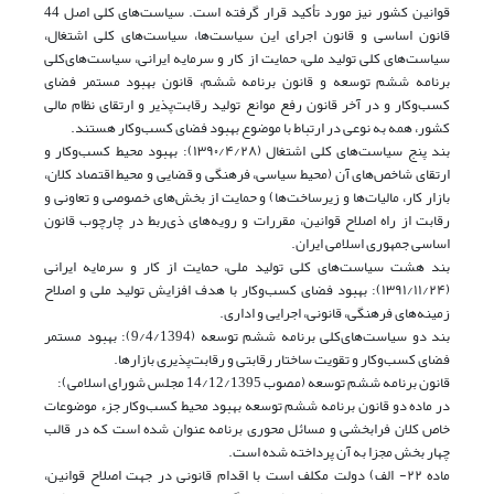
قوانین کشور نیز مورد تأکید قرار گرفته است. سیاست‌های کلی اصل 44
قانون اساسی و قانون اجرای این سیاست‌ها، سیاست‌های کلی اشتغال،
سیاست‌های کلی تولید ملی، حمایت از کار و سرمایه ایرانی، سیاست‌های‌کلی
برنامه ششم توسعه و قانون برنامه ششم، قانون بهبود مستمر فضای
کسب‌و‌کار و در آخر قانون رفع موانع تولید رقابت‌پذیر و ارتقای نظام مالی
کشور، همه به نوعی در ارتباط با موضوع بهبود فضای کسب‌و‌کار هستند.
بند پنج سیاست‌های کلی اشتغال (۱۳۹۰/‌۴/۲۸): بهبود محیط کسب‌و‌کار و
ارتقای شاخص‌های آن (محیط سیاسی، فرهنگی و قضایی و محیط اقتصاد کلان،
بازار کار، مالیات‌ها و زیرساخت‌ها) و حمایت از بخش‌های خصوصی و تعاونی و
رقابت از راه اصلاح قوانین، مقررات و رویه‌های ذی‌ربط در چارچوب قانون
اساسی جمهوری اسلامی ایران.
بند هشت سیاست‌های کلی تولید ملی، حمایت از کار و سرمایه ایرانی
(۱۳۹۱/۱۱/۲۴): بهبود فضای کسب‌وکار با هدف افزایش تولید ملی و اصلاح
زمینه‌های فرهنگی، قانونی، اجرایی و اداری.
بند دو سیاست‌های‌کلی برنامه ششم توسعه (‌9/‌4/1394): بهبود مستمر
فضای کسب‌وکار و تقویت ساختار رقابتی و رقابت‌پذیری بازارها.
قانون برنامه ششم توسعه (مصوب 14/12/1395 مجلس شورای اسلامی):
در ماده دو قانون برنامه ششم توسعه بهبود محیط کسب‌و‌کار جزء موضوعات
خاص کلان فرابخشی و مسائل محوری برنامه عنوان شده است که در قالب
چهار بخش مجزا به آن پرداخته شده است.
ماده ۲۲- الف) دولت مکلف است با اقدام قانونی در جهت اصلاح قوانین،