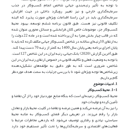
با توجه به تأثیر رتبه‌بندی جهانی شاخص انجام کسب‌و‌کار در جذب
سرمایه‌گذاری خارجی و نیز تغییر رویکرد داخلی در جهت افزایش
سرمایه‌گذاری باید در این راستا اقدامات ویژه‌ای صورت پذیرد که البته
تکلیف قانونی نیز هست. طبق قانون برنامه ششم توسعه، بهبود محیط
کسب‌و‌کار جزء موضوعات خاص کلان فرابخشی و مسائل محوری عنوان شده
که در قالب چهار بخش مجزا به آن پرداخته شده است و در ماده 22 دولت را
به ارتقای 10رتبه‌ای سالانه در شاخص کسب‌و‌کار جهانی مکلف کرده که باید تا
پایان اجرای برنامه یعنی پایان سال 1400 به کمتر از رتبه 70 دست پیدا کند.
طبق آخرین گزارش (2020) بانک جهانی، رتبه ایران در این شاخص 127 است.
با توجه به وضعیت فعلی و تکالیف قانونی در خصوص ارتقای رتبه ایران در این
شاخص، ضروری است که به طور دقیق به مؤلفه‌های تشکیل‌دهنده
زیرشاخص‌ها توجه ویژه‌ای شود تا با بررسی جزئیات به سمت هدف موردنظر
گام برداریم.
1. ادبیات موضوع
1-1. محیط کسب‌و‌کار
محیط کسب‌و‌کار، زمینه‌ای است که بنگاه منابع مورد‌نیاز خود را از آن تقاضا و
تأمین کرده و تولیدات خود
را نیز به آن عرضه می‌کند و همین عرضه و تقاضا در کلیت، محیط بازار و تعادل
بازار را رقم می‌زند. در تعریفی دیگر فضای کسب‌و‌کار به مثابه محیط
سیاستی، نهادی و رفتاری توصیف می‌شود که بازدهی مخاطرات مرتبط با
فعالیت‌های اقتصادی و سرمایه‌گذاری‌ها را تحت تأثیر مستقیم خود دارد