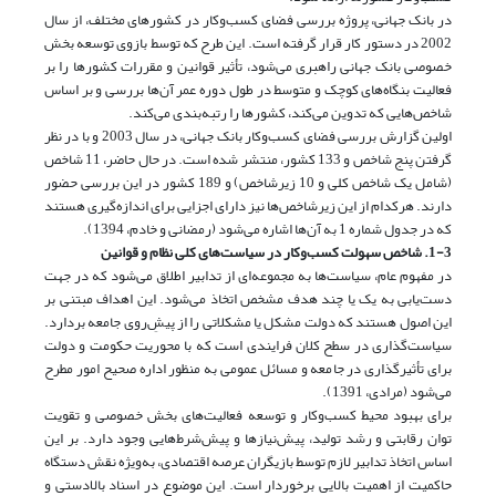
در بانک جهانی، پروژه بررسی فضای کسب‌وکار در کشورهای مختلف، از سال
2002 در دستور کار قرار گرفته است. این طرح که توسط بازوی توسعه بخش
خصوصی بانک جهانی راهبری می‌شود، تأثیر قوانین و مقررات کشورها را بر
فعالیت بنگاه‌های کوچک و متوسط در طول دوره عمر آن‌ها بررسی و بر اساس
شاخص‌هایی که تدوین می‌کند، کشورها را رتبه‌بندی می‌کند.
اولین گزارش بررسی فضای کسب‌وکار بانک جهانی، در سال 2003 و با در نظر
گرفتن پنج شاخص و 133 کشور، منتشر شده است. در حال حاضر، 11 شاخص
(شامل یک شاخص کلی و 10 زیرشاخص) و 189 کشور در این بررسی حضور
دارند. هرکدام از این زیرشاخص‌ها نیز دارای اجزایی برای اندازه‌گیری هستند
که در جدول شماره 1 به آن‌ها اشاره می‌شود (رمضانی و خادم، 1394).
1-3. شاخص سهولت کسب‌و‌کار در سیاست‌های کلی نظام و قوانین
در مفهوم عام، سیاست‌ها به مجموعه‌ای از تدابیر اطلاق می‌شود که در جهت
دست‌یابی به یک یا چند هدف مشخص اتخاذ می‌شود. این اهداف مبتنی بر
این اصول هستند که دولت مشکل یا مشکلاتی را از پیش‌ِروی جامعه بردارد.
سیاست‌گذاری در سطح کلان فرایندی است که با محوریت حکومت و دولت
برای تأثیرگذاری در جامعه و مسائل عمومی به منظور اداره صحیح امور مطرح
می‌شود (مرادی، 1391).
برای بهبود محیط کسب‌و‌کار و توسعه فعالیت‌های بخش خصوصی و تقویت
توان رقابتی و رشد تولید، پیش‌نیازها و پیش‌شرط‌هایی وجود دارد. بر این
اساس اتخاذ تدابیر لازم توسط بازیگران عرصه اقتصادی، به‌ویژه نقش دستگاه
حاکمیت از اهمیت بالایی برخوردار است. این موضوع در اسناد بالادستی و