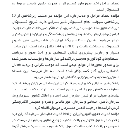
تعداد مراحل اخذ مجوزهای کسب‌و‌کار و قدرت حقوق قانونی مربوط به
کسب‌و‌کار است.
مؤلفه تعداد مراحل و مدت‌زمان: این مؤلفه در هشت زیرشاخص‌ از 10
زیرشاخص سهولت انجام کسب‌و‌کار تأثیر بسزایی دارد. شروع کسب‌و‌کار،
دریافت مجوز ساخت‌وساز، دریافت برق، ثبت مالکیت، پرداخت مالیات، تجارت
فرامرزی، اجرای قراردادها و حل‌و‌فصل ورشکستگی در ایران با زمان بیشتری
انجام می‌شود. همین مسئله جایگاه ایران در شاخص‌هایی نظیر شروع
کسب‌و‌کار و پرداخت مالیات را تا 178 و 144 تقلیل داده است. این مراحل
دشوار و زمان‌بر پیش‌روی فعالان اقتصادی برای اخذ مجوز و دریافت
استعلام‌های گوناگون و همچنین پراکندگی سازمان‌ها و مؤسسات تعیین‌شده
برای صدور مجوزها، از موانع مهمی است که موجب نگرانی و تردید فعالان
اقتصادی برای آغاز کسب‌و‌کار شده است. به نظر می‌رسد این مسئله
مهم‌ترین محدودیت‌ برون‌زای بنگاه‌های ایرانی به شمار می‌رود.
راهکارهای عملیاتی که برای برطرف کردن این مشکل می‌توان پیشنهاد کرد
معطوف به کاهش بوروکراسی اداری است، بدین ترتیب که با تعامل بین
نهادهای متولی امر از قبیل سازمان ثبت اسناد و املاک کشور، شهرداری‌ها،
سازمان تأمین‌ اجتماعی و سازمان امور مالیاتی و غیره و همچنین الکترونیکی
کردن فرایندها در جهت کاهش مدت‌زمان می‌توان اقدام کرد.
مؤلفه قدرت حقوق قانونی: ایران از لحاظ قدرت حمایت از سرمایه‌گذاران خرد
و قدرت در حقوق قانونی دریافت اعتبار، از وضع مطلوبی برخوردار نیست. در
خصوص دریافت اعتبار، مطالبات معوق بانک‌ها موجب حساسیت بیشتر آن‌ها