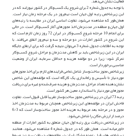
فعالیت نشان می‌دهد.
با توجه به جدول شماره 2 برای شروع یک کسب‌و‌کار در کشور نیوزلند که در
این زیرشاخص رتبه اول جهان است نیم‌روز در یک مرحله زمان نیاز است.
همان‌طور که مشاهده می‌شود، تفاوت اساسی ایران در مقایسه با رتبه‌های
اول جهان و منطقه در مدت‌زمان اخذ مجوزهای آغاز کسب‌و‌کار است. در حالی
برای انجام 10 مرحله شروع کسب‌و‌کار در ایران 72 روز زمان لازم است که
این شروع در کشور امارات در دو مرحله و سه‌ و نیم‌روز اتفاق ‌می‌افتد. با
توجه به اطلاعات جدول شماره 3 می‌توان نتیجه گرفت که برای ارتقای جایگاه
ایران در این زیرشاخص باید بر کاهش مدت‌زمان و مراحل شروع کسب‌و‌کار
تمرکز شود؛ زیرا در دو مؤلفه هزینه و حداقل سرمایه، ایران از وضعیت
مناسبی برخوردار است.
زیرشاخص مجوز ساخت‌وساز شامل تمامی فرایندهای لازم برای اخذ مجوزهای
مورد‌نیاز تا تأسیس و راه‌اندازی یک کارگاه است که مؤلفه‌های این شاخص
نشان‌دهنده تعداد مراحل، مدت‌زمان و هزینه صرف‌شده و غیره برای دریافت
مجوزهای مورد‌نیاز با استاندارد معین هر کشور است.
رتبه 73 ایران در زیرشاخص مجوز ساخت‌وساز تقریباً قابل قبول است. تفاوت
فاحش ایران در مؤلفه‌های این زیرشاخص همچنان مربوط به مدت‌زمان اخذ
مجوز و در مرحله بعد مربوط به هزینه اخذ مجوز ساخت‌و‌ساز است که 6/3
درصد از ارزش مکان را شامل می‌شود.
در زیرشاخص دریافت برق رتبه اول جهان متعلق به کشور امارات از منطقه
خاورمیانه است. همان طور که در جدول شماره 4 مشاهده می‌شود، همانند
زیرشاخص‌های قبلی عمده مشکل ایران در مؤلفه‌های دریافت برق نیز مربوط