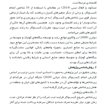
اقتصادی مرتبط است.
مسائود و القاک تهنی (2014) در مقاله‌ای با استفاده از 10 شاخص انجام
کسب‌و‌کار، و برخی از دیگر متغیرهای کنترل دریافتند که یک لینک ارتباطی
بسیار قوی بین شاخص‌های کسب‌و‌کار (به جز تجارت برون‌مرزی و اخذ مجوز
ساخت‌و‌ساز) و رشد اقتصادی وجود دارد. همچنین یافته‌های آن‌ها حاکی از
آن است که سیاست‌ها در جهت بهبود مقررات کسب‌و‌کار به رشد سریع‌تر
کشورهای فقیر می‌انجامد.
دوئرن (2009) در واکاوی موانع رشد و توسعه بنگاه‌های کوچک و متوسط در
شرایط محیطی متغیر به این نتیجه دست یافت که عمده‌ترین این موانع نبود
دسترسی به منابع اعتباری، به‌ویژه وام‌های بانکی، قوانین سخت‌گیرانه
بانک‌ها برای اعطای تسهیلات، نامتناسب بودن مالیات و بالا بودن آن برای
بنگاه‌های کوچک و متوسط، ضعف منابع انسانی و شرایط رقابتی ناعادلانه با
شرکت‌های بزرگ بودند.
2. روش‌شناسی پژوهش
روش تحقیق در این پژوهش به صورت اسنادی است؛ بدین ترتیب بر اساس
گزارش انجام کسب‌و‌کار بانک جهانی (2020) جایگاه ایران در هرکدام از
زیرشاخص‌ها و مؤلفه‌های آن در مقایسه با کشورهای اول جهان و منطقه در
همان زیرشاخص مورد بررسی قرار گرفته است.
3. یافته‌های پژوهش
زیرشاخص شروع کسب‌وکار فرایند ثبت شرکت را از نظر تعداد مراحل، مدت
زمان مورد نیاز، هزینه صرف شده و حداقل سرمایه پرداخت شده برای آغاز