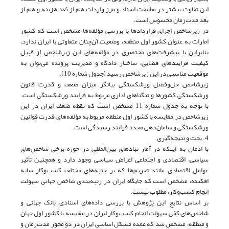
این تفاوت بیشتر در مطابقت اسناد و مرز واردات هم از بُعد هزینه و هم از
بعد مدت‌زمان محسوس است.
در زیرشاخص اجرای قراردادها با بررسی مؤلفه‌ها مشخص است که کشور
امارات به عنوان کشور اول منطقه، وضعیت آن‌چنان متفاوتی با ایران ندارد،
بنابراین با پیشرفت‌های مختصری در مؤلفه‌های این زیرشاخص از قبیل
کیفیت فرایندهای قضایی، ساختار دادگاه و مدیریت پرونده می‌توان به
موقعیت مناسبی در این زیرشاخص رسید (جدول شماره 10).
زیرشاخص حل‌وفصل ورشکستگی بیانگر میزان ضعف و قدرت قانون
ورشکستگی کشورها و تنگناهای اداری مربوط به فرایند ورشکستگی است.
با توجه به جدول شماره 11 مشخص است که نقطه ضعف ایران در این
زیرشاخص در مقایسه با کشور اول منطقه مربوط به مؤلفه‌های قدرت قوانین
ورشکستگی و سامان‌دهی مجدد فرایند رسیدگی است.
4. بحث و نتیجه‌گیری
با اذعان به اینکه در آمار نهادهای بین‌المللی در حوزه برخی شاخص‌های
سیاسی، اقتصادی و اجتماعی اغراض سیاسی وجود دارد و همچنین تأثیر
عوامل اقتصادی مانند تحریم‌ها که بر جنبه‌های مختلف کسب‌و‌کار سایه
افکنده، مشخص است که جایگاه ایران در رتبه‌بندی شاخص جهانی سهولت
انجام کسب‌و‌کار، مطلوب نیست.
بر اساس نتایج این پژوهش با بررسی داده‌های اسنادی بانک جهانی و
شاخص‌های کمّی سهولت انجام کسب‌و‌کار ایران در مقایسه با کشور اول جهان
و منطقه، مشخص شد که عمده مشکل اساسی ایران در دو محور مدت‌زمان و