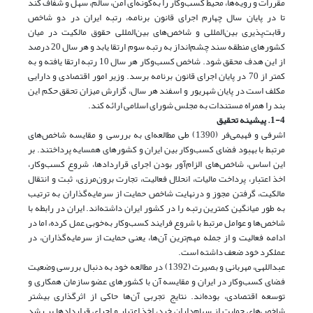
مقررات و رویه‌ها، محیط کسب‌و‌کار را به‌گونه‌ای امن، سالم، سهل و شفاف کند
تا در پایان سال چهارم اجرای قانون برنامه، رتبه ایران در دو شاخص
رقابت‌پذیری بین‌المللی و شاخص‌های بین‌المللی حقوق مالکیت در میان
کشورهای منطقه سند چشم‌انداز به رتبه سوم ارتقا یابد و هر سال 20 درصد
از این هدف محقق شود. شاخص کسب‌و‌کار هر سال 10 رتبه ارتقا یافته و به
کمتر از 70 در پایان اجرای قانون برنامه برسد. وزیر امور اقتصادی و دارایی
مکلف است در پایان شهریور و اسفند هر سال، گزارش میزان تحقق حکم این
بند را همراه مستندات به مجلس شورای اسلامی ارائه کند.
1-4. پیشینه تحقیق
اشرفی و فهیمی‌فر (1390) طی مطالعه‌ای به بررسی و مقایسه شاخص‌های
مرتبط با بهبود فضای کسب‌وکار بین ایران و کشورهای همسایه پرداختند. بر
این اساس، شاخص‌های الزام‌آور بودن اجرای قراردادها، شروع کسب‌وکار،
اخذ اعتبار، پرداخت مالیات، انحلال فعالیت، تجارت برون‌مرزی، ثبت و انتقال
مالکیت، گرفتن مجوز و درنهایت شاخص حمایت از سرمایه‌گذاران به ترتیب
به طور میانگین کمترین رتبه را در کشور ایران داشته‌اند. ایران در رابطه با
شاخص‌ها و عوامل مرتبط با شروع فرایند کسب‌وکار به‌خوبی عمل کرده، اما در
ادامه فعالیت و از جمله مهم‌ترین آن‌ها، یعنی حمایت از سرمایه‌گذاران، در
عملکرد خود ضعف داشته است.
عبداللهی، مهربانی و بصیرت (1392) در مطالعه خود به دنبال بررسی وضعیت
فضای کسب‌و‌کار در ایران و مقایسه آن با کشورهای عضو سازمان همکاری و
توسعه اقتصادی، بوده‌اند. نتایج تجربی آن‌ها حاکی از اثرگذاری بیشتر
شاخص‌های حمایت از سهام‌داران خرد، اخذ اعتبار و اجرای قراردادها بر رشد