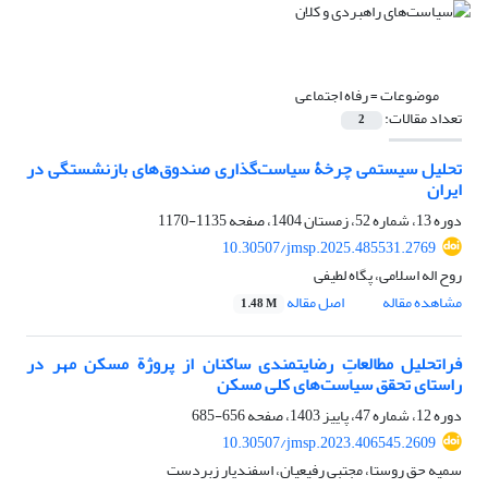
موضوعات =
رفاه اجتماعی
تعداد مقالات:
2
تحلیل سیستمی چرخۀ سیاست‌گذاری صندوق‌های بازنشستگی در
ایران
دوره 13، شماره 52، زمستان 1404، صفحه
1135-1170
10.30507/jmsp.2025.485531.2769
روح اله اسلامی، پگاه لطیفی
مشاهده مقاله
اصل مقاله
1.48 M
فراتحلیل مطالعاتِ رضایتمندی ساکنان از پروژة مسکن مهر در
راستای تحقق سیاست‌های کلی مسکن
دوره 12، شماره 47، پاییز 1403، صفحه
656-685
10.30507/jmsp.2023.406545.2609
سمیه حق روستا، مجتبی رفیعیان، اسفندیار زبردست