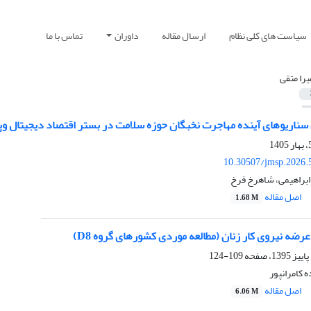
سیاست های کلی نظام
ارسال مقاله
داوران
تماس با ما
را متقی
سناریوهای آینده مهاجرت نخبگان حوزه سلامت در بستر اقتصاد دیجیتال وپل
10.30507/jmsp.2026.
ابراهیمی، شاهرخ فرخ
اصل مقاله
1.68 M
ضه نیروی کار زنان (مطالعه موردی کشورهای گروه D8)
109-124
 کامرانپور
اصل مقاله
6.06 M