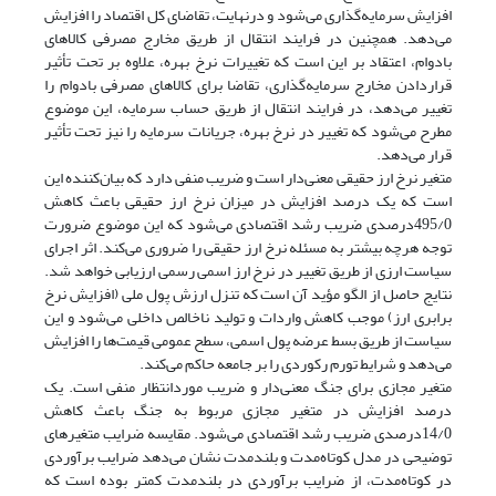
افزایش سرمایه‌گذاری می‌شود و درنهایت، تقاضای کل اقتصاد را افزایش
می‌دهد. همچنین در فرایند انتقال از طریق مخارج مصرفی کالاهای
بادوام، اعتقاد بر این است که تغییرات نرخ بهره، علاوه بر تحت تأثیر
قراردادن مخارج سرمایه‌گذاری، تقاضا برای کالاهای مصرفی بادوام را
تغییر می‌دهد، در فرایند انتقال از طریق حساب سرمایه، این موضوع
مطرح می‌شود که تغییر در نرخ بهره، جریانات سرمایه را نیز تحت تأثیر
قرار می‌دهد.
متغیر نرخ ارز حقیقی معنی‌دار است و ضریب منفی دارد که بیان‌کننده این
است که یک درصد افزایش در میزان نرخ ارز حقیقی باعث کاهش
495/0‌درصدی ضریب رشد اقتصادی می‌شود که این موضوع ضرورت
توجه هرچه بیشتر به مسئله نرخ ارز حقیقی را ضروری می‌کند. اثر اجرای
سیاست ارزی از طریق تغییر در نرخ ارز اسمی رسمی ارزیابی خواهد شد.
نتایج حاصل از الگو مؤید آن است که تنزل ارزش پول ملی (افزایش نرخ
برابری ارز) موجب کاهش واردات و تولید ناخالص داخلی می‌شود و این
سیاست از طریق بسط عرضه پول اسمی، سطح عمومی قیمت‌ها را افزایش
می‌دهد و شرایط تورم رکوردی را بر جامعه حاکم می‌کند.
متغیر مجازی برای جنگ معنی‌دار و ضریب مورد‌انتظار منفی است. یک
درصد افزایش در متغیر مجازی مربوط به جنگ باعث کاهش
14/0‌درصدی ضریب رشد اقتصادی می‌شود. مقایسه ضرایب متغیرهای
توضیحی در مدل کوتاه‌مدت و بلندمدت نشان می‌دهد ضرایب برآوردی
در کوتاه‌مدت، از ضرایب برآوردی در بلندمدت کمتر بوده است که