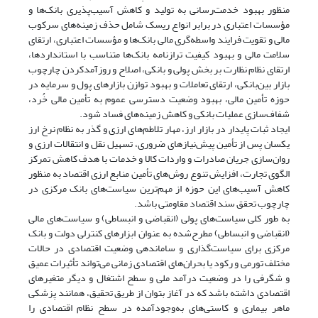
منظور بهبود خدمت‌رسانی به تولید و کاهش آسیب‌پذیری بانک‌ها و
مؤسسات اعتباری در برابر انواع ریسک شامل حذف زمینه‌های سرکوب
مالی و تقویت فرایند واسطه‌گری مالی بانک‌ها و مؤسسات اعتباری، ارتقای
سلامت مالی و بهبود کیفیت ترازنامه بانک‌ها متناسب با استانداردها،
ارتقای نظام نظارت بر بخش پولی و بانکی، اصلاح و روزآمدکردن چارچوب
بازار بین‌بانکی، ارتقای تعاملات و بهبود توازن بازارهای پول و سرمایه در
حوزه تأمین مالی، بهبود وضعیت دسترسی عموم به تأمین مالی خُرد،
شفاف‌سازی عملیات بانکی و کاهش زمینه‌های فساد شود.
ایجاد ثبات پایدار در بازار ارز، مهار تلاطم‌های ارزی و گذر به نظام نرخ ارز
یکسان پس از تأمین پیش‌نیازهای ضروری، تسهیل نقل و انتقالات ارزی و
روان‌سازی جریان صادرات و واردات کالا و خدمات با هدف کاهش تمرکز
الگوی تجارت، افزایش تنوع روش‌های تأمین منابع ارزی اقتصاد به منظور
کاهش آسیب‌های این حوزه از مهم‌ترین سیاست‌های بانک مرکزی در
چارچوب تحقق سند اقتصاد مقاومتی باشد.
به طور کلی سیاست‌های پولی (انقباضی و انبساطی) و سیاست‌های مالی
(انقباضی و انبساطی) مطرح‌شده به عنوان ابزارهای کنترلی دولت و بانک
مرکزی برای سیاست‌گذاری و ساماندهی وضعیت اقتصادی در حالات
مختلف تورمی و رکود یا بحران‌های اقتصادی زمانی می‌تواند تأثیرات عمیق
و شگرفی را در وضعیت درآمد ملی و سطح اشتغال و دیگر متغیرهای
اقتصادی داشته باشد که در آغاز بتوان از طریق تحقیق، همانند پزشکی
ماهر بیماری و کاستی‌های به‌وجودآمده در سطح نظام اقتصادی را