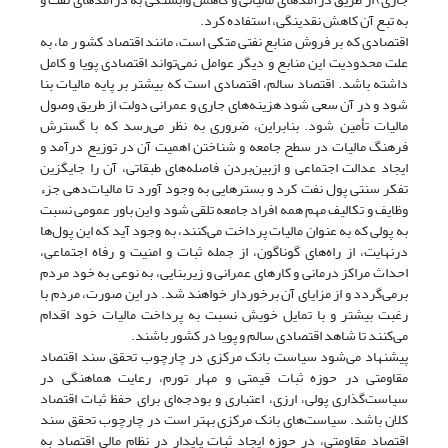
به تبع آن کاهش نقدینگی، استفاده کرد.
اقتصادی که بر فروش منابع نفتی متکی است، مانند اقتصاد کشو ر ما، به
علت محدودیت این منابع و دیگر عوامل نمی‌تواند اقتصادی پویا و کامل
داشته باشد. اقتصاد سالم، اقتصادی است که بیشتر بر پایه مالیات بنا
شود و در آن سعی شود هزینه‌های جاری و عمرانی دولت از طریق وصول
مالیات تأمین شود. بنابراین، ضروری به نظر می‌رسد که با گسترش
فرهنگ مالیات در سطح جامعه و شناختن اهمیت آن در توزیع درآمد و
ایجاد عدالت اجتماعی و ازبین‌بردن فاصله‌های طبقاتی، آن را جایگزین
تفکر سنتی پول نفت کرد و بسترهایی به وجود آورد تا مالیات‌دهی جزء
وظایف و تکالیف مهم همه افراد جامعه تلقی شود و این باور عمومی نسبت
به پولی که به عنوان مالیات پرداخت می‌کنند، به وجود آید که این پول‌ها
درنهایت، از راه‌های گوناگون، از جمله ثبات و امنیت و رفاه اجتماعی،
احداث مراکز درمانی و کارهای عمرانی و زیربنایی، به نوعی به خود مردم
برمی‌گردد و از مزایای آن برخوردار خواهند شد. در این صورت، مردم با
رغبت بیشتر و با تمایل خویش نسبت به پرداخت مالیات خود اقدام
می‌کنند تا شاهد اقتصادی سالم و پویا در کشور باشند.
پیشنهاد می‌شود سیاست بانک مرکزی در چارچوب تحقق سند اقتصاد
مقاومتی در حوزه ثبات قیمتی و مهار تورم، رعایت هماهنگی در
سیاست‌گذاری پولی، ارزی، اعتباری و بودجه‌ای برای حفظ ثبات اقتصاد
کلان باشد. سیاست‌های بانک مرکزی بهتر است در چارچوب تحقق سند
اقتصاد مقاومتی، در حوزه ایجاد ثبات پایدار در نظام مالی اقتصاد به