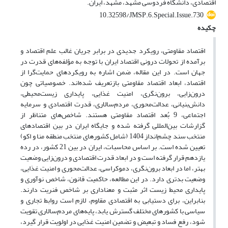
اقتصادی‌، دانشگاه فردوسی مشهد، مشهد، ایران.
10.32598/JMSP.6.Special.Issue.730
چکیده
اقتصاد مقاومتی، رویکرد جدیدی در برابر جریان غالب علم اقتصاد و
برآمده از تحولات درونی اقتصاد ایران با توجه به مؤلفه‌های قدرت در
جهان است. در این مقاله، ضمن اشاره به رویکردهای حمایت‌گرا از
اقتصاد، ابعاد اقتصاد مقاومتی بازتعریف شده‌اند. خصوصیاتی چون
درون‌زایی، برون‌نگری، امنیت غذایی، پایداری زیست‌محیطی،
دانش‌بنیانی، عدالت‌محوری، مردم‌سالاری، قدرت اقتصادی و سرمایه
اجتماعی، 9 بُعد اقتصاد مقاومتی هستند. شاخص‌های متناظر از
گزارشات بین‌المللی گرفته شده و جایگاه ایران در بین اقتصادهای
منتخب سند چشم‌انداز 1404 (شامل کشورهای منتخب منطقه منا و اکو)
تعیین شده است. بر اساس محاسبات، ایران در بین 21 کشور، در رده
یازدهم قرار گرفته است و در ابعاد قدرت اقتصادی و درون‌زایی وضعیت
بهتر، اما در ابعاد برون‌نگری، دموکراسی، عدالت‌محوری و امنیت غذایی،
وضعیت بدتری دارد. در این مطالعه، حاکمیت قانون، شاخص نوآوری و
پایداری محیط زیست اثر مثبت و معناداری بر شاخص فنریت دارند.
بنابراین، برای دستیابی به اقتصادی مقاوم، لازم است روابط تجاری و
سیاسی با کشورهای مختلف گسترش یابد، پایه‌های مردم‌سالاری تقویت
شود، رفع فساد و تبعیض و تضمین امنیت غذایی در اولویت قرار گیرد،