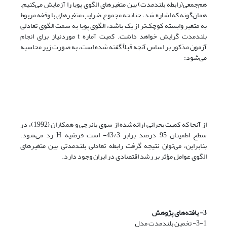
هم‌جمعی(رابطه بلند‌مدت) بین متغیرهای الگوی پویا را آزمایش می‌کنیم.
همان‌گونه که اشاره شد، چنانچه مجموع ضرایب متغیرهای با وقفه مربوط
به متغیر وابسته کوچک‌تر از یک باشد، الگوی پویا به سمت الگوی تعادلی
بلند‌مدت گرایش خواهد داشت. کمیت آماره t مورد‌نیاز برای انجام
آزمون مذکور بر اساس آنچه قبلاً گفته شده است، به صورت زیر محاسبه
می‌شود:
از آنجا که کمیت بحرانی ارائه‌شده از سوی بانرجی و همکاران (1992)، در
سطح اطمینان 95 درصد برابر 43/3- است فرضیه H رد می‌شود.
بنابراین، می‌توان نتیجه گرفت رابطه تعادلی بلندمدتی بین متغیرهای
الگوی عوامل مؤثر بر رشد اقتصادی در ایران وجود دارد.
3- یافته‌های پژوهش
3-1- تخمین بلندمدت مدل