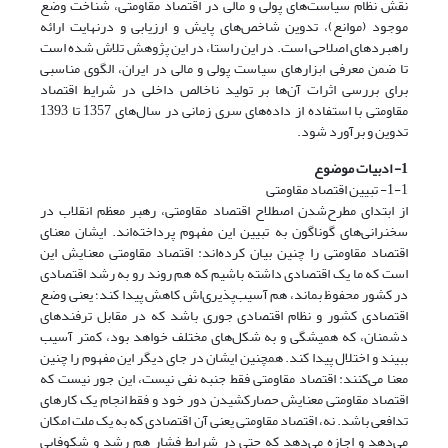
نقش نظام سیاست‌های پولی و مالی در اقتصاد مقاومتی، شناخت وضع
موجود (موانع)، تدوین شاخص‌های پایش و ارزیابی و درنهایت ارائه
راهبردهای اصلاحی است. در این راستا، در این پژوهش تلاش شده است
تا ضمن معرفی ابزارهای سیاست پولی و مالی در ایران، الگوی مناسبی
برای بررسی اثرات آن‌ها بر تولید ناخالص داخلی در شرایط اقتصاد
مقاومتی با استفاده از داده‌های سری زمانی در سال‌های 1357 تا 1393
تدوین و برآورد شود.
1- ادبیات موضوع
1-1- تبیین اقتصاد مقاومتی
از ابتدای مطرح‌شدن اصطلاح اقتصاد مقاومتی، رهبر معظم انقلاب در
سخنرانی‌های گوناگون به تبیین این مفهوم پرداخته‌اند. ایشان معنای
اقتصاد مقاومتی را چنین بیان کرده‌اند: اقتصاد مقاومتى معنایش این
است که ما یک اقتصادى داشته باشیم که هم روند رو به رشد اقتصادى
در کشور محفوظ بماند، هم آسیب‌پذیرى‌اش کاهش پیدا کند؛ یعنى وضع
اقتصادى کشور و نظام اقتصادى جورى باشد که در مقابل ترفندهاى
دشمنان، که همیشگى و به شکل‌هاى مختلف خواهد بود، کمتر آسیب
ببیند و اختلال پیدا کند. همچنین ایشان در جای دیگر این مفهوم را چنین
معنا می‌کنند: اقتصاد مقاومتى فقط جنبه نفى نیست، این جور نیست که
اقتصاد مقاومتى معنایش حصارکشیدن دور خود و فقط انجام یک کارهاى
تدافعى باشد. نه، اقتصاد مقاومتى یعنى آن اقتصادى که به یک ملت امکان
می‌دهد و اجازه می‌دهد که حتى در شرایط فشار هم رشد و شکوفایى