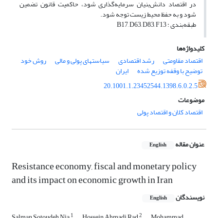
در اقتصاد دانش‌بنیان سرمایه‌گذاری شود، حاکمیت قانون تضمین
شود و به حفظ محیط زیست توجه شود.
طبقه‌بندی : B17, D63, D83, F13
کلیدواژه‌ها
اقتصاد مقاومتی
رشد اقتصادی
سیاستهای پولی و مالی
روش خود
توضیح با وقفه توزیع شده
ایران
20.1001.1.23452544.1398.6.0.2.5
موضوعات
اقتصاد کلان و اقتصاد پولی
عنوان مقاله
English
Resistance economy, fiscal and monetary policy
and its impact on economic growth in Iran
نویسندگان
English
1
2
Salman Sotoudeh Nia
Hossein Ahmadi Rad
Mohammad