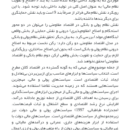
مواردی که به تولید داخلی توجه شده است، به بند 9 (اصلاح و تقویت
نظام مالی) به عنوان اصل کلی در تولید داخلی باید توجه شود. با این
رویکرد نقش نظام مالی فراتر از صرفاً بند 9 است و باید نقش حمایتگری
برای دیگر بندها داشته باشد.
نقش نظام پولی و بانکی در اقتصاد مقاومتی را می‌توان در دو محور
استحکام و اصلاح (مقاوم‌پذیری) درونی و نقش حمایتی از بخش واقعی
(بنگاه‌های مولد) بررسی کرد. به بیان دیگر تحقق نقش نظام پولی و بانکی
در مدل اقتصاد مقاومتی دو رکن دارد؛ رکن نخست مربوط به اصلاح
درونی نظام پولی و بانکی است که بدون این اصلاح ساختاری، ریل‌گذاری
لازم برای حمایت و تقویت بخش واقعی (رکن دوم نظام بانکی و اقتصاد
مقاومتی) محقق نخواهد شد.
از جمله موضوع‌های مهمی که به گونه گسترده در اقتصاد کلان مطرح
است، انتخاب سیاست‌ها و ابزارهای مناسب برای ازبین‌بردن بی‌تعادل و
ایجاد ثبات اقتصادی است. سیاست‌های پولی و مالی، مهم‌ترین
سیاست‌هایی هستند که در زمینه مدیریت تقاضا استفاده می‌شوند.
اجرای سیاست‌های پولی و مالی یکی از مهم‌ترین ابزارهای سیاست‌گذاری
برای رسیدن به اهداف کلان اقتصادی از جمله توزیع عادلانه درآمد،
افزایش نرخ رشد اقتصادی و سطح اشتغال و ثبات قیمت‌هاست.
(مجدزاده طباطبائی، 1997) سیاست‌های پولی و مالی دولت نیز
زیرمجموعه‌ای از سیاست‌های اقتصادی است. سیاست‌های مالی دولت با
استفاده از ابزار هزینه‌های جاری، عمرانی و درآمدهای مالیاتی و
غیرمالیاتی و سیاست‌های پولی دولت از راه متغیرهای پولی و ارزی اعمال