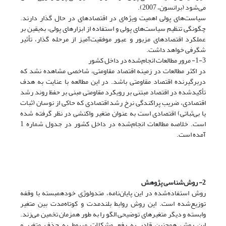
می‌شود (برانسون، 2007).
سیاست‌های پولی اهمیت ویژه‌ای در اقتصادهای در حال گذار دارند.
چگونگی تنظیم سیاست‌های پولی و استفاده از ابزارهای پولی، به‌یقین بر
عملکرد اقتصادهای مزبور و عبور موفقیت‌آمیز از مرحله گذار، تأثیر
شگرفی خواهد داشت.
1-3- مرور مطالعات انجام‌شده در داخل کشور
در اکثر مطالعات در زمینه اقتصاد مقاومتی، شاخصی مشاهده نشد که
دربرگیرنده اقتصاد مقاومتی باشد. در این مطالعه با عنایت به هدف
تأکید‌شده در اقتصاد مبتنی بر رویکرد مقاومتی مبنی بر حفظ روند رشد
اقتصادی، ضریب پراکندگی نرخ رشد اقتصادی که حاکی از نوسان (ثبات
یا بی‌ثباتی) اقتصادی است به عنوان متغیر واکنشی در نظر گرفته شده
است. خلاصه مطالعات انجام‌شده در داخل کشور در جدول شماره 1
آمده است.
2- روش‌شناسی پژوهش
روش استفاده‌شده در این پایان‌نامه، متدولوژی خود‌همبسته با وقفه
توزیع‌شده است. این روش روابط بلندمدت و کوتاه‌مدت بین متغیر
وابسته و دیگر متغیرهای توضیحی الگو را به طور همزمان تخمین می‌زند.
این روش همچنین قادر به رفع مشکلات مربوط به حذف متغیر و