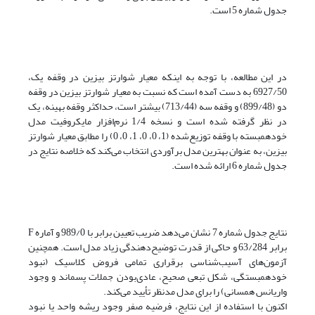
جدول شماره 5 است.
در این مطالعه، با توجه به اینکه معیار شوارتز بیزین در وقفه یک،
6927/50 به دست آمده است که نسبت به معیار شوارتز بیزین در وقفه
دو (899/48) و وقفه سه (713/44) بیشتر است، حداکثر وقفه بهینه، یک
در نظر گرفته شده است و نسخه 1/4 نرم‌افزار مایکروفیت مدل
خود‌همبسته با وقفه توزیع‌شده (1، 0، 0، 1، 0، 0) را مطابق معیار شوارتز
بیزین، به عنوان بهترین مدل برآوردی انتخاب می‌کند که خلاصه نتایج در
جدول شماره 6 ارائه شده است.
نتایج جدول شماره 7 نشان می‌دهد ضریب تعیین برابر با 989/0 و آماره F
برابر 63/284 و حاکی از قدرت توضیح‌دهندگی زیاد مدل است. همچنین
آزمون‌های آسیب‌شناسی برقراری تمامی فروض کلاسیک (نبود
خود‌همبستگی، شکل تبعی صحیح، عادی‌بودن جملات پسماند و وجود
واریانس همسانی) را برای مدل مدنظر تأیید می‌کند.
اکنون با استفاده از این نتایج، فرضیه صفر وجود ریشه واحد یا نبود