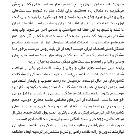
همواره باید به این سؤال پاسخ دهیم که از سیاست‌هایی که در پیش
می‌گیریم به دنبال چه هستیم. برای اینکه متوجه شویم سیاست‌های
پولی و مالی و غیره چگونه باید باشد و چه جهت‌گیری را باید دنبال کند،
اول باید شناخت درستی از اقتصاد ایران و مشکل اصلی اقتصاد ایران
داشته باشیم. به این معنا که سیاستی با هدفی اجرا می‌شود، ولی بعد
مشخص می‌شود که نه‌تنها به هدف نرسیده‌ایم بلکه از آن دور هم
شده‌ایم. بنابراین، در ادبیات اقتصاد مقاومتی اول از همه باید بدانیم
مشکل اصلی اقتصاد ایران چیست؟ بعد از آن باید روش درست برخورد با
مشکل را شناسایی کنیم؛ آنجاست که می‌توانیم از نحوه سیاست‌های پولی
و مالی و انواع و اقسام سیاست‌های دیگر، صحبت به میان آوریم.
رابطه بین سیاست‌های مالی و پولی و رشد اقتصادی یکی از مباحث
شناخته‌شده در ادبیات اقتصادی است. با توجه به اینکه یکی از مشکلات
کشورهای در حال توسعه، نرسیدن به رشد مطلوب و پایدار اقتصادی
است و این موضوع نه‌تنها ایجاد مشکلات اقتصادی مانند رکود و بیکاری را
موجب می‌شود، بلکه مشکلات فرهنگی، سیاسی و اجتماعی را نیز در پی
خواهد داشت، استفاده از ابزارهای مختلفی مانند مخارج دولتی، حجم
پول و نرخ بهره، با وجود اینکه از هر دو جنبه تئوری و تجارب عملی
کشورها آثار تورمی افزایش مخارج دولتی یا حجم پول اثبات شده، یکی از
مباحث قابل توجه در راستای امکان دستیابی به رشد اقتصادی هستند.
بدون شک نقش‌آفرینی مطلوب نظام پولی و بانکی در اقتصاد مقاومتی
نیازمند تدوین و ارائه نقشه راهی روشن و مشتمل بر ترسیم ابعاد مختلف