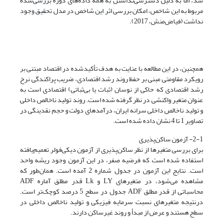
شد، اما به دلیل دسترسی‌نداشتن به همه داده‌های دوره بررسی‌شده
مربوط به این شاخص، امکان بررسی اثر این شاخص در مدل تحقیق وجود
نداشت (فیاض‌منش، 2017).
همچنین، در این مطالعه با عنایت به هدف تأکید‌شده در اقتصاد مبتنی بر
رویکرد مقاومتی مبنی بر حفظ روند رشد اقتصادی، ضریب پراکندگی نرخ
رشد اقتصادی که حاکی از نوسان (ثبات یا بی‌ثباتی) اقتصادی است به
عنوان متغیر واکنشی در نظر گرفته شده است. روند تولید ناخالص داخلی
و تولید ناخالص داخلی سرانه ایران، درآمدهای دولت و حجم نقدینگی در
تصاویر 1 تا 4 نشان داده شده است.
2-1- آزمون ساکن‌پذیری
برای بررسی متغیر‌ها از نظر ساکن‌پذیری از آزمون دیکی‌فولر تعمیم‌یافته
استفاده شده ‌است که فرضیه صفر، در این آزمون وجود ریشه واحد
است. نتایج این آزمون در جدول شماره 2 آمده است. همان‌طور که
مشاهده می‌شود، در متغیرهای LY و Lk قدر مطلق آماره ADF
محاسباتی از قدر مطلق ADF جدول در سطح 5 درصد کوچک‌تر است.
درنتیجه متغیرهای نسبت سرمایه فیزیکی و تولید ناخالص داخلی در
سطح هستند و عرض از مبدأ و روند غیرساکن دارند.