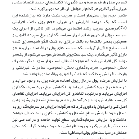
تصریح مدل طرف عرضه و بهره‌گیری از تکنیک‌های جدید اقتصاد‌سنجی
میزان تأثیرگذاری هر کدام از عوامل، از نظر عددی برآورد شد.
متغیر حجم پول معنی‌دار است و ضریب مثبت دارد که بیان‌کننده این
است که یک درصد افزایش در میزان حجم پول باعث افزایش
67/0‌درصدی ضریب رشد اقتصادی می‌شود. آثار ناشی از اجرای یک
سیاست پولی از طریق متغیر ابزار سیاست‌گذاری نرخ سپرده قانونی و
همچنین بدهی بانک‌ها به بانک مرکزی به کمک الگو شبیه‌سازی شده
است. نتایج حاکی از آن است که سیاست‌های پولی در اقتصاد ایران به نحو
بارزی تأثیر می‌گذارد. یک سیاست پولی انبساطی موجب می‌شود از یک‌سو
تولید کل افزایش یابد که موجد اشتغال است و از سوی دیگر، مصرف
بخش خصوصی، سرمایه‌گذاری بخش خصوصی، صادرات غیرنفتی و
واردات افزایش پیدا کند که باعث رفاه و رونق اقتصادی خواهد شد.
با افزایش عرضه پول در بازار پول اضافه عرضه پول به وجود می‌آید و
درنتیجه نرخ بهره کاهش می‌یابد و با کاهش نرخ بهره سرمایه‌گذاری
افزایش می‌یابد و درنتیجه تقاضای کل افزایش می‌یابد. افزایش تقاضای
کل سبب افزایش تولید و درآمد ملی حقیقی و سطح اشتغال می‌شود و این
اصل کلی را می‌توان یادآوری کرد که هرگونه افزایش در سرمایه‌گذاری به
دنبال خود افزایش سطح اشتغال و کاهش بیکاری را به دنبال خواهد
داشت و با افزایش سرمایه‌گذاری، سطح تولید جامعه و درآمد ملی نیز
تحت تأثیر قرار می‌گیرد و روند افزایشی به خود خواهد گرفت که مدل
مد‌نظر در سیاست‌های پولی انبساطی است.
متغیر مقاومت اقتصادی معنی‌دار و ضریب مورد‌انتظار مثبت است. یک