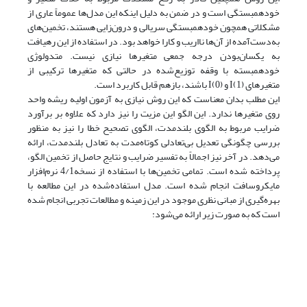
خود‌همبستگی است و در ضمن به دلیل اینکه این مدل‌ها عموماً عاری از
مشکلاتی همچون خودهمبستگی سریالی و درون‌زایی هستند، تخمین‌های
به‌دست‌آمده از آن‌ها نااریب و کارا خواهد بود. در استفاده از این رهیافت
به یکسان‌بودن درجه جمعی متغیرها نیازی نیست. متدولوژی
خود‌همبسته با وقفه توزیع‌شده در حالتی که متغیرها ترکیبی از
متغیرهای I(1) و I(0) باشند، بازهم قابل کاربرد است.
این مطلب بدان معناست که این روش نیازی به آزمون اولیه ریشه واحد
روی متغیرها ندارد. این الگو این مزیت را نیز دارد که علاوه بر برآورد
ضرایب مربوط به الگوی بلندمدت، الگوی تصحیح خطا را نیز به منظور
بررسی چگونگی تعدیل بی‌تعادلی کوتاه‌مدت به تعادل بلندمدت، ارائه
می‌دهد. در آخر نیز اجمالاً به تفسیر ضرایب و نتایج حاصل از تخمین الگو،
پرداخته شده است. تمامی تخمین‌ها با استفاده از نسخه4/1 نرم‌افزار
مایکروسافت انجام شده است. مدل استفاده‌شده در این مطالعه با
بهره‌گیری از مبانی نظری موجود در این زمینه و مطالعات تجربی انجام شده
است که به صورت زیر ارائه می‌شود: