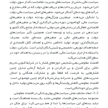
سیاست مالی بخشی از سیاست‌های مدیریت تقاضاست که از سوی دولت
اجرا می‌شود. جریان پرداخت‌ها و دریافت‌های دولت که در قالب مخارج و
درآمدهای بودجه‌ای آشکار می‌شود، متغیرهای اصلی سیاست مالی دولت
را تشکیل می‌دهند. مهم‌ترین ویژگی‌های بودجه دولت و متغیرهای
سیاست مالی، کوتاه‌بودن دوره زمانی اثرگذاری آن‌ها بر متغیرهای کلان
اقتصادی، فعال‌کردن بخش‌های غیردولتی، استفاده از منابع راکد کشور و
جهت‌دهی در مسیر رشد و توسعه است. همچنین تأثیر سیاست‌های
دولت و متغیرهای مالی بر متغیرهای عمده‌ای مانند مصرف،
سرمایه‌گذاری، تورم، تولید ناخالص داخلی و اهداف کلان اقتصادی از
جمله اهداف توزیعی، تخصیصی و تثبیتی انکارناپذیر است. بنابراین، دولت
با استفاده از ابزار سیاست مالی، اقتصاد را در رسیدن به اهداف خود در
سطح کلان هدایت می‌کند.
اقتصاد مقاومتی یعنی تشخیص حوزه‌های فشار یا در شرایط کنونی تحریم
تلاش برای کنترل و بی اثرکردن و در شرایط آرمانی تبدیل چنین
فشارهایی به فرصت که قطعاً باور و مشارکت همگانی و اعمال
مدیریت‌های عقلایی و مدبرانه پیش‌شرط و الزام چنین موضوعی است.
اقتصاد مقاومتی کاهش وابستگی‌ها و تأکید روی مزیت‌های تولید داخل و
تلاش برای خوداتکایی است.
1-2- ابعاد مختلف نقش سیاست‌های پولی و بانکی در اقتصاد مقاومتی
مجموعه سیاست‌های اقتصاد مقاومتی مانند یک بسته هماهنگ است و
نباید بندهای این سیاست‌ها را جدا از هم بررسی کرد؛ برای مثال در