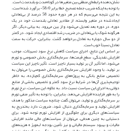
نشان‌دهنده رابطه‌ای منطقی بین متغیرها در کوتاه‌مدت و بلندمدت است.
با توجه به اینکه ضریب جمله تصحیح خطا برابر 58/0- برآورد شده است،
به این نتیجه می‌رسیم که در هر دوره حدود 58 درصد از بی‌تعادلی
ایجاد‌شده در متغیر وابسته، از مقادیر تعادلی بلندمدت خود در یک
دوره، در دوره بعد تعدیل می‌شود و از بین می‌رود. به بیانی دیگر، اگر
هرگونه شوک یا بی‌تعادلی در ضریب رشد اقتصادی ایجاد شود، در کمتر
از دو سال دوباره به تعادل برخواهد گشت. بنابراین، حرکت به سمت
تعادل نسبتاً خوب است.
بر اساس این نتایج، اجرای سیاست کاهش نرخ سود تسهیلات، موجب
افزایش نقدینگی، سطح قیمت‌ها، سرمایه‌گذاری بخش خصوصی و تورم
می‌شود، اما تأثیر آن بر تولید بسیار ناچیز است. تأثیر ناچیز این سیاست
بر تولید، با وجود افزایش سرمایه‌گذاری بخش خصوصی را می‌توان به
تخصیص منابع بانکی به پروژه‌های سرمایه‌گذاری کم‌بازده، به خاطر
توجیه‌پذیری آن‌ها در شرایط نرخ سود کمتر و تخصیص بخشی از منابع
دولتی به اجرای این سیاست نسبت داد. به علاوه، این سیاست، نرخ تورم
را به طور فزاینده افزایش می‌دهد، بنابراین، با توجه به تأثیر منفی تورم
بر سرمایه‌گذاری و تولید، می‌توان گفت چنانچه سیاست مذکور با هدف
افزایش تولید و سرمایه‌گذاری دنبال شود، ضرورت دارد به‌تدریج به
سیاست‌های دیگری برای جلوگیری از افزایش تورم توجه شود. برای
دستیابی به چنین هدفی، می‌توان از سیاست‌های مالی مانند افزایش
مالیات و بهبود سیستم مالیاتی و نیز تأمین بودجه (به‌ویژ ه هزینه‌های
جاری) از طریق درآمدهای مالیاتی و کاهش وابستگی به درآمدهای نفت و