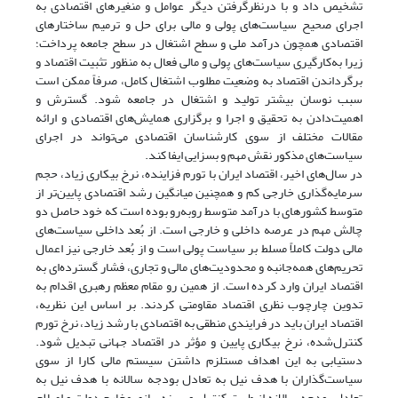
تشخیص داد و با درنظرگرفتن دیگر عوامل و منغیرهای اقتصادی به
اجرای صحیح سیاست‌های پولی و مالی برای حل و ترمیم ساختارهای
اقتصادی همچون درآمد ملی و سطح اشتغال در سطح جامعه پرداخت؛
زیرا به‌کارگیری سیاست‌های پولی و مالی فعال به منظور تثبیت اقتصاد و
برگرداندن اقتصاد به وضعیت مطلوب اشتغال کامل، صرفاً ممکن است
سبب نوسان بیشتر تولید و اشتغال در جامعه شود. گسترش و
اهمیت‌دادن به تحقیق و اجرا و برگزاری همایش‌های اقتصادی و ارائه
مقالات مختلف از سوی کارشناسان اقتصادی می‌تواند در اجرای
سیاست‌های مذکور نقش مهم و بسزایی ایفا کند.
در سال‌های اخیر، اقتصاد ایران با تورم فزاینده، نرخ بیکاری زیاد، حجم
سرمایه‌گذاری خارجی کم و همچنین میانگین رشد اقتصادی پایین‌تر از
متوسط کشورهای با درآمد متوسط روبه‌رو بوده است که خود حاصل دو
چالش مهم در عرصه داخلی و خارجی است. از بُعد داخلی سیاست‌های
مالی دولت کاملاً مسلط بر سیاست پولی است و از بُعد خارجی نیز اعمال
تحریم‌های همه‌جانبه و محدودیت‌های مالی و تجاری، فشار گسترده‌ای به
اقتصاد ایران وارد کرده است. از همین رو مقام معظم رهبری اقدام به
تدوین چارچوب نظری اقتصاد مقاومتی کردند. بر اساس این نظریه،
اقتصاد ایران باید در فرایندی منطقی به اقتصادی با رشد زیاد، نرخ تورم
کنترل‌شده، نرخ بیکاری پایین و مؤثر در اقتصاد جهانی تبدیل شود.
دستیابی به این اهداف مستلزم داشتن سیستم مالی کارا از سوی
سیاست‌گذاران با هدف نیل به تعادل بودجه سالانه با هدف نیل به
تعادل بودجه سالانه از طریق کنترل و بهینه‌سازی مخارج دولت و اصلاح