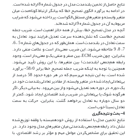
نتایج حاصل از تخمین بلند‌مدت مدل در جدول شماره 8 ارائه شده است.
در ادامه به برآورد الگوی تصحیح خطا که بیانگر ارتباط کوتاه‌مدت میان
متغیر وابسته و متغیرهای مستقل الگو است، پرداخته می‌شود که ضرایب
مربوط به آن در جدول شماره 9 ارائه شده‌اند.
آنچه در مدل تصحیح خطا، بیش از همه حائز اهمیت است، ضریب جمله
تصحیح خطاست که نشان‌دهنده سرعت تعدیل فرایند نبود تعادل به
سمت تعادل در بلندمدت است. همان‌طور که در جدول‌های شماره 5 ، 6،
7، 8، 9 ملاحظه می‌شود، این ضریب معنی‌دار است و علامت منفی دارد.
بنابراین، چون ضریب ECM، بین صفر و منفی یک و معنی‌دار است، وجود
رابطه هم‌جمعی (بلندمدت) بین متغیرها، با این روش تأیید می‌شود.
همچنین با توجه به اینکه ضریب جمله تصحیح خطا برابر 58/0- برآورد
شده است، به این نتیجه می‌رسیم که در هر دوره حدود 58 درصد از
بی‌تعادلی ایجاد‌شده در متغیر وابسته، از مقادیر تعادلی بلندمدت خود در
یک دوره، در دوره بعد تعدیل می‌شود و از بین می‌رود. به بیانی دیگر، اگر
هرگونه شوک یا بی‌تعادلی در ضریب رشد اقتصادی ایجاد شود، کمتر از
دو سال دوباره به تعادل برخواهد گشت. بنابراین، حرکت به سمت
تعادل نسبتاً خوب است.
4- بحث و نتیجه‌گیری
نتایج تخمین مدل با استفاده از روش خود‌همبسته با وقفه توزیع‌شده
نشان داد رابطه هم‌جمعی بلندمدتی میان متغیر‌های مدل وجود دارد. در
این تحقیق برای مشخص‌کردن عوامل مهم و مؤثر بر رشد اقتصادی، با