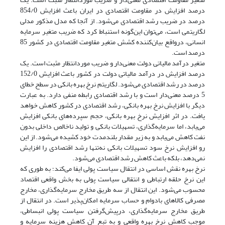
درصد افزایش در مقاومت اقتصادی در ایران باعث افزایش 854/0
درصد در ضریب رشد اقتصادی می‌شود. از آنجا که مدل مذکور مدلی
لگاریتمی است، می‌توان این‌گونه استنباط کرد که ضریب متغیر سرمایه
انسانی، درواقع بیان‌کننده کشش متغیر مقاومت اقتصادی در کشور 85
درصد است.
متغیر درآمد مالیاتی دولت معنی‌دار و ضریب مورد‌انتظار مثبت است. یک
درصد افزایش در درآمد مالیاتی دولت در کشور باعث افزایش 152/0
درصد در رشد اقتصادی می‌شود. لگاریتم نرخ بهره بانکی در سطح خطای
5 درصد معنی‌دار است و با رشد اقتصادی رابطه منفی دارد. به عبارت
دیگر با افزایش نرخ بهره بانکی، رشد اقتصادی در کشور کاهش خواهد
یافت. در اثر افزایش نرخ بهره بانکی، حجم سپرده‌های بانکی افزایش
می‌یابد، اما سرمایه‌گذاری، تسهیلات بانکی و تولید ناخالص داخلی بدون
نفت کاهش می‌یابد و به زیر مقدار بلندمدت خود کشیده می‌شود. از این
رو افزایش نرخ سود تسهیلات بانکی نه‌تنها رشد اقتصادی را افزایش
نمی‌دهد، بلکه باعث کاهش رشد اقتصادی می‌شود.
نرخ بهره نقش اساسی در انتقال سیاست پولی ایفا می‌کند؛ به طوری که
این نرخ حلقه ارتباطی و انتقالی سیاست پولی به بخش واقعی اقتصاد
محسوب می‌شود. این انتقال از سه طریق مخارج سرمایه‌گذاری، مخارج
مصرفی کالاهای بادوام و حساب سرمایه امکان‌پذیر است. در انتقال از
طریق مخارج سرمایه‌گذاری، درپیش‌گرفتن سیاست پولی انبساطی،
موجب کاهش نرخ بهره واقعی و به تبع آن کاهش هزینه سرمایه و