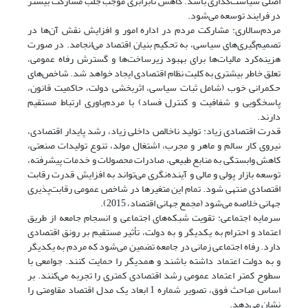
اصلی سیاست‌گذاری باشد. کاهش نابرابری موجب جلب مشارکت بیشتر
در فرایند توسعه می‌شود.
مردم‌سالاری: مشارکت مردم در اداره امور و افزایش نقش آن‌ها در
تصمیم‌گیری‌های سیاسی، به تحکیم بنیان اقتصاد می‌انجامد. در صورت
هزینه‌کرد مالیات‌ها برای بهبود زیرساخت‌ها و گسترش رفاه عمومی،
تعلق خاطر بیشتری به کلیت نظام اقتصادی ایجاد خواهد شد. شاخص‌های
حکمرانی خوب (شامل ثبات سیاسی، اثربخشی دولت، حاکمیت قانون،
پاسخگویی و شفافیت و کنترل فساد) با مردم‌باوری ارتباط مستقیم
دارند.
قدرت اقتصادی زیاد: تولید ناخالص داخلی زیاد، رشد پایدار اقتصادی،
نیروی کار سالم و ماهر و مجرب، اشتغال مولد، تنوع تولیدات صنعتی،
کاهش وابستگی به منابع طبیعی، صادرات محصولات و خدمات پیشرفته،
توسعه بازار پولی و مالی و آینده‌نگری می‌تواند به افزایش قدرت رقابت
اقتصادی منتهی شود. تمام این متغیرها در شاخص عمومی رقابت‌پذیری
جهانی خلاصه می‌شود (مجمع جهانی اقتصاد، 2015).
سرمایه اجتماعی: تقویت شبکه‌های اجتماعی و انسجام جامعه از طریق
اعتماد و احترام به یکدیگر و به دولت، تأثیر مستقیم بر رونق اقتصادی
دارد. رفاه اجتماعی زمانی در جامعه تضمین می‌شود که مردم به یکدیگر
و به دولت اعتماد داشته باشند و همدیگر را حمایت کنند. جوامعی با
سطوح کمتر اعتماد عمومی رشد اقتصادی کمتری را تجربه می‌کنند. بر
اساس مباحث فوق، تصویر شماره 1 ابعاد یک مدل اقتصاد مقاومتی را
نشان می‌دهد.