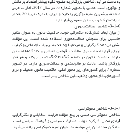
به دست می‌آید. شاخص بزرگ‌تر به مفهوم تکیه بیشتر اقتصاد بر دانش
و نوآوری است. مطابق با تصویر شماره 6، در سال 2017، امارات عربی
متحده، بیشترین نمره نوآوری را دارد و ایران با نمره تقریباً 30 بعد از
امارات، ترکیه و عربستان سعودی قرار دارد.
3-1-6- شاخص عدالت‌محوری
از میان ابعاد شش‌گانه حکمرانی خوب، حاکمیت قانون به عنوان متغیر
جانشین برای سنجش عدالت‌محوری استفاده شده است. این مؤلفه،
نشان می‌دهد کارگزاران و مردم تا چه حد به ترتیبات اجتماعی و کیفیت
اجرای قراردادها، حقوق مالکیت، قوانین انتظامی و دادگاه‌ها اطمینان
دارند. حاکمیت قانون در دامنه 5/2+ تا 5/2- تغییر می‌کند و هر قدر
بزرگ‌تر باشد، دلالت بر قانونمندی و عدالت‌محوری دارد. در تصویر
شماره 7 برای کشورهای زیر محور افقی، حاکمیت قانون ضعیف و برای
کشورهای بالای محور، وضعیت این شاخص بهتر است.
3-1-7- شاخص دموکراسی
شاخص دموکراسی مبتنی بر پنج مؤلفه فرایند انتخاباتی و تکثرگرایی،
آزادی مدنی، کارکرد دولت، مشارکت سیاسی و فرهنگ سیاسی است.
میانگین ساده این پنج مؤلفه، به عنوان نمره دموکراسی ارائه می‌شود.