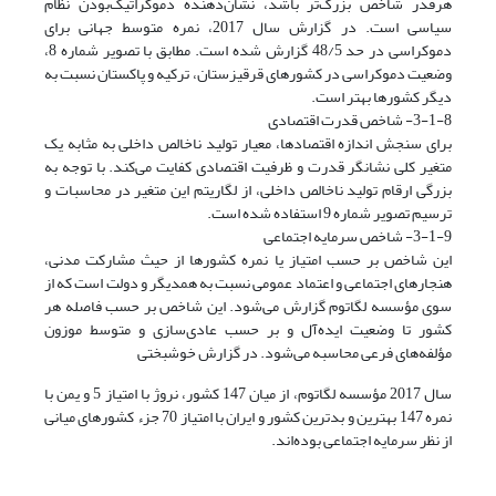
هرقدر شاخص بزرگ‌تر باشد، نشان‌دهنده دموکراتیک‌بودن نظام
سیاسی است. در گزارش سال 2017، نمره متوسط جهانی برای
دموکراسی در حد 48/5 گزارش شده است. مطابق با تصویر شماره 8،
وضعیت دموکراسی در کشورهای قرقیزستان، ترکیه و پاکستان نسبت به
دیگر کشورها بهتر است.
3-1-8- شاخص قدرت اقتصادی
برای سنجش اندازه اقتصادها، معیار تولید ناخالص داخلی به مثابه یک
متغیر کلی نشانگر قدرت و ظرفیت اقتصادی کفایت می‌کند. با توجه به
بزرگی ارقام تولید ناخالص داخلی، از لگاریتم این متغیر در محاسبات و
ترسیم تصویر شماره 9 استفاده شده است.
3-1-9- شاخص سرمایه اجتماعی
این شاخص بر حسب امتیاز یا نمره کشورها از حیث مشارکت مدنی،
هنجارهای اجتماعی و اعتماد عمومی نسبت به همدیگر و دولت است که از
سوی مؤسسه لگاتوم گزارش می‌شود. این شاخص بر حسب فاصله هر
کشور تا وضعیت ایده‌آل و بر حسب عادی‌سازی و متوسط موزون
مؤلفه‌های فرعی محاسبه می‌شود. در گزارش خوشبختی
سال 2017 مؤسسه لگاتوم، از میان 147 کشور، نروژ با امتیاز 5 و یمن با
نمره 147 بهترین و بدترین کشور و ایران با امتیاز 70 جزء کشورهای میانی
از نظر سرمایه اجتماعی بوده‌اند.