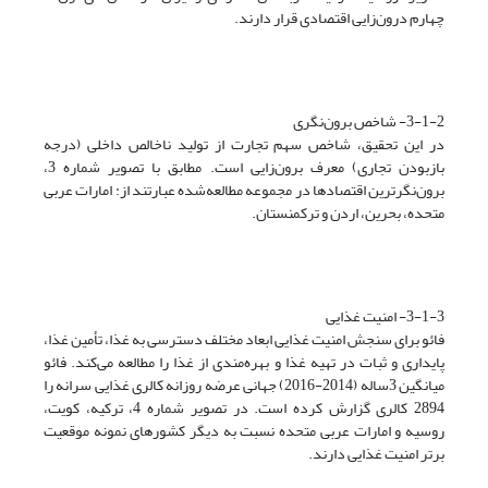
چهارم درون‌زایی اقتصادی قرار دارند.
3-1-2- شاخص برون‌نگری
در این تحقیق، شاخص سهم تجارت از تولید ناخالص داخلی (درجه
بازبودن تجاری) معرف برون‌زایی است. مطابق با تصویر شماره 3،
برون‌نگرترین اقتصادها در مجموعه مطالعه‌شده عبارتند از: امارات عربی
متحده، بحرین، اردن و ترکمنستان.
3-1-3- امنیت غذایی
فائو برای سنجش امنیت غذایی ابعاد مختلف دسترسی به غذا، تأمین غذا،
پایداری و ثبات در تهیه غذا و بهره‌مندی از غذا را مطالعه می‌کند. فائو
میانگین 3‌ساله (2014-2016) جهانی عرضه روزانه کالری غذایی سرانه را
2894 کالری گزارش کرده است. در تصویر شماره 4، ترکیه، کویت،
روسیه و امارات عربی متحده نسبت به دیگر کشورهای نمونه موقعیت
برتر امنیت غذایی دارند.