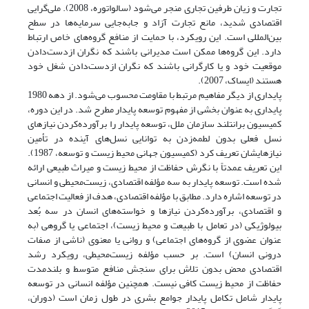
تجارت و زیان طرفین تجاری منجر می‌شود (سالواتوره، 2008). ملی‌گرایی
اقتصادی شدید، مانع تجارت آزاد و جابه‌جایی سرمایه‌ها در سطح
بین‌المللی است. این رویکرد، با حمایت از منافع گروه‌های خاص ارتباط
دارد. این گروه‌ها ممکن است مدیرانی باشند که نگران ازدست‌دادن
موقعیت خود و یا کارگرانی باشند که نگران از‌دست‌دادن شغل خود
هستند (ایساک، 2007).
پایداری از دیگر مفاهیم مرتبط با مقاومت محسوب می‌شود. از دهه 1980
پایداری به عنوان بخشی از مفهوم توسعه پایدار مطرح شد. در این دوره،
کمیسیون برانتلند سازمان ملل، توسعه پایدار را برآورده‌کردن نیازهای
نسل فعلی بدون لطمه‌زدن به توانایی نسل‌های آینده در تأمین
نیازهایشان تعریف کرد (کمیسیون جهانی محیط زیست و توسعه، 1987).
این تعریف عمدتاً با نگرش حفاظت از محیط زیست و میراث طبیعی ارائه
شده است. توسعه پایدار به سه مؤلفه اقتصادی، زیست‌محیطی و انسانی
در توسعه اشاره دارد. مطابق با مؤلفه اقتصادی، هدف از فعالیت اجتماعی
و اقتصادی، برآورده‌کردن نیازها و خواسته‌های انسان در سه بُعد
بیولوژیکی (در تعامل با طبیعت و محیط زیست)، اجتماعی یا گروهی (به
عنوان عضوی از گروه‌های اجتماعی) و روانی یا معنوی (ناشی از صفات
درونی انسان) است. بر حسب مؤلفه زیست‌محیطی، رویکرد رشد
اقتصادی محض بدون تلاش برای سنجش منافع متوسط ​و بلندمدت
حفاظت از محیط زیست کافی نیست. همچنین مؤلفه انسانی در توسعه
پایدار شامل تکامل پایدار جوامع بشری در طول زمان است (دوران،