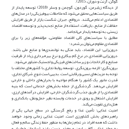
گوگن، آرنت و دوران، 2015).
از دیدگاه زیلبرمن، گوردون، گوچمن و وسلر (2018) توسعه پایدار از
طریق سیاست‌هایی محقق می‌شود که ملاحظات بیوفیزیکی را در مدل‌های
اقتصادی ادغام می‌کنند. درواقع، جبران شکست بازار از طریق افزایش
حفاظت از منابع، بازیافت، استفاده از منابع تجدیدپذیر و توسعه اقتصاد
زیستی، به توسعه پایدار می‌انجامد.
مطابق با سیاست‌های کلی اقتصاد مقاومتی، مؤلفه‌های زیر را برای
اقتصادی مقاوم می‌توان برشمرد:
درون‌زایی: این اقتصاد، باید متکی به توانمندی‌ها و منابع ملی باشد.
درون‌زایی اقتصادی در نرخ کم بیکاری و نرخ بهره‌برداری زیاد از ظرفیت
صنایع و کارخانجات و زیرساخت‌های فیزیکی و لجستیک متبلور می‌شود.
برون‌نگری: لازمه برون‌نگری، توسعه روابط تجاری با کشورهای مختلف با
توجه به مزیت‌های نسبی و رقابتی است. بدیهی است تنوع شرکای تجاری،
قدرت مانور یک کشور را هنگام مواجهه با بحران‌های داخلی و خارجی
افزایش می‌دهد. گردشگری از جمله بخش‌های خدماتی است که بنیه
اقتصادی را از طریق جذب گردشگران خارجی، افزایش درآمدهای ارزی،
افزایش اشتغال و رونق در خدمات وابسته نظیر حمل‌و‌نقل، بانکداری و
هتل‌داری تقویت می‌کند.
امنیت غذایی: تأمین غذا و رفع گرسنگی در سطح جهانی یکی از
راهبردهای بخش کشاورزی است. امنیت غذایی زمانی وجود خواهد
داشت که همه افراد در تمام زمان‌ها به منظور حفظ زندگی سالم و فعال
به مواد غذایی کافی، ایمن و مغذی دست یابند (سازمان خواربار و