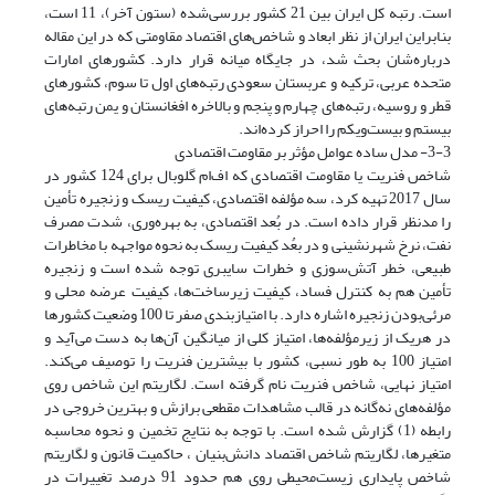
است. رتبه کل ایران بین 21 کشور بررسی‌شده (ستون آخر)، 11 است،
بنابراین ایران از نظر ابعاد و شاخص‌های اقتصاد مقاومتی که در این مقاله
درباره‌شان بحث شد، در جایگاه میانه قرار دارد. کشورهای امارات
متحده عربی، ترکیه و عربستان سعودی رتبه‌های اول تا سوم، کشورهای
قطر و روسیه، رتبه‌های چهارم و پنجم و بالاخره افغانستان و یمن رتبه‌های
بیستم و بیست‌و‌یکم را احراز کرده‌اند.
3-3- مدل ساده عوامل مؤثر بر مقاومت اقتصادی
شاخص فنریت یا مقاومت اقتصادی که اف‌ام گلوبال برای 124 کشور در
سال 2017 تهیه کرد، سه مؤلفه اقتصادی، کیفیت ریسک و زنجیره تأمین
را مدنظر قرار داده است. در بُعد اقتصادی، به بهره‌وری، شدت مصرف
نفت، نرخ شهرنشینی و در بعُد کیفیت ریسک به نحوه مواجهه با مخاطرات
طبیعی، خطر آتش‌سوزی و خطرات سایبری توجه شده است و زنجیره
تأمین هم به کنترل فساد، کیفیت زیرساخت‌ها، کیفیت عرضه محلی و
مرئی‌بودن زنجیره اشاره دارد. با امتیاز‌بندی صفر تا 100 وضعیت کشورها
در هر‌یک از زیرمؤلفه‌ها، امتیاز کلی از میانگین آن‌ها به دست می‌آید و
امتیاز 100 به طور نسبی، کشور با بیشترین فنریت را توصیف می‌کند.
امتیاز نهایی، شاخص فنریت نام گرفته است. لگاریتم این شاخص روی
مؤلفه‌های نه‌گانه در قالب مشاهدات مقطعی برازش و بهترین خروجی در
رابطه (1) گزارش شده است. با توجه به نتایج تخمین و نحوه محاسبه
متغیرها، لگاریتم شاخص اقتصاد دانش‌بنیان ، حاکمیت قانون و لگاریتم
شاخص پایداری زیست‌محیطی روی هم حدود 91 درصد تغییرات در