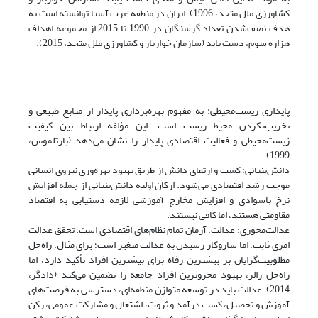
کشاورزی ملل متحد، 1996). ایران در منطقه غرب آسیا توانسته است به
هدف نصف‌شدن تعداد گرسنگان در 1990 تا 2015 از مجموعه اهداف
هزاره سوم، دست یابد (سازمان خواربار و کشاورزی ملل متحد، 2015).
پایداری زیست‌محیطی: به مفهوم بهره‌برداری پایدار از منابع طبیعی و
تخریب‌نکردن محیط زیست است. این مؤلفه ارتباط‌ بین‌ کیفیت‌
زیست‌محیطی‌ و فعالیت‌ اقتصادی‌ پایدار را نشان‌ می‌دهد (بارتلموس،
1999).
دانش‌بنیانی: کسب و ارتقای دانش از طریق بهبود بهره‌وری نیروی انسانی
موجب رشد اقتصادی می‌شود. ارکان اولیه دانش‌بنیانی از جمله افزایش
نرخ باسوادی و افزایش مخارج آموزشی لازمه دستیابی به اقتصاد
مقاومتی هستند، اما کافی نیستند.
عدالت‌محوری: عدالت، آرمان تمام نظام‌های اقتصادی است. تحقق عدالت
امری ثابت، اما سازوکار رسیدن به عدالت متغیر است؛ برای مثال، راه‌حل
مطلوبیت‌گرایان بر بیشترین رفاه برای بیشترین افراد تأکید دارد، اما
راه‌حل رالز، بهبود محرو‌ترین افراد جامعه را تضمین می‌کند (دادگر،
2014). عدالت باید در توسعه متوازن منطقه‌ای، دسترسی به فرصت‌های
آموزش و تحصیل، کسب درآمد و ثروت، اشتغال و مشارکت عمومی، رکن