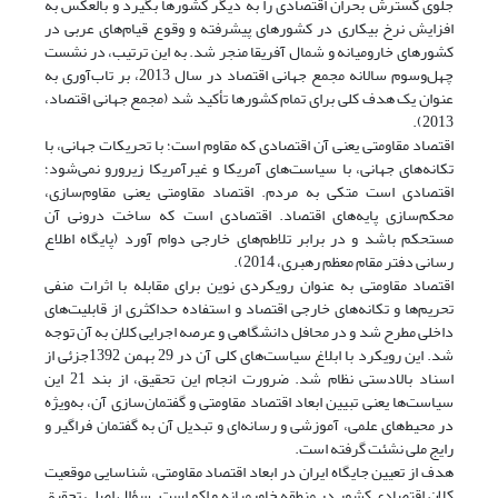
جلوی گسترش بحران اقتصادی را به دیگر کشورها بگیرد و بالعکس به
افزایش نرخ بیکاری در کشورهای پیشرفته و وقوع قیام‌های عربی در
کشورهای خارومیانه و شمال آفریقا منجر شد. به این ترتیب، در نشست
چهل‌وسوم سالانه مجمع جهانی اقتصاد در سال 2013، بر تاب‌آوری به
عنوان یک هدف کلی برای تمام کشورها تأکید شد (مجمع جهانی اقتصاد،
2013).
اقتصاد مقاومتی یعنی آن اقتصادی که مقاوم است؛ با تحریکات جهانی، با
تکانه‌های جهانی، با سیاست‌های آمریکا و غیرآمریکا زیرورو نمی‌شود؛
اقتصادی است متکی به مردم. اقتصاد مقاومتی یعنی مقاوم‌سازی،
محکم‌سازی پایه‌های اقتصاد. اقتصادی است که ساخت درونی آن
مستحکم باشد و در برابر تلاطم‌های خارجی دوام آورد (پایگاه اطلاع
رسانی دفتر مقام معظم رهبری، 2014).
اقتصاد مقاومتی به عنوان رویکردی نوین برای مقابله با اثرات منفی
تحریم‌ها و تکانه‌های خارجی اقتصاد و استفاده حداکثری از قابلیت‌های
داخلی مطرح شد و در محافل دانشگاهی و عرصه اجرایی کلان به آن توجه
شد. این رویکرد با ابلاغ سیاست‌های کلی آن در 29 بهمن 1392جزئی از
اسناد بالادستی نظام شد. ضرورت انجام این تحقیق، از بند 21 این
سیاست‌ها یعنی تبیین ابعاد اقتصاد مقاومتی و گفتمان‌سازی آن، به‌ویژه
در محیط‌های علمی، آموزشی و رسانه‌ای و تبدیل آن به گفتمان فراگیر و
رایج ملی نشئت گرفته است.
هدف از تعیین جایگاه ایران در ابعاد اقتصاد مقاومتی، شناسایی موقعیت
کلان اقتصادی کشور در منطقه خاورمیانه و اکو است. سؤال اصلی تحقیق