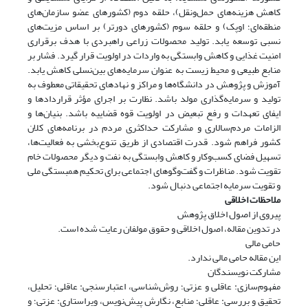
کاهش هزینه‌های حمل‌و‌نقل)، حلقه دوم (کشورهای عضو سازمان‌های
منطقه‌ای؛ اوپک) و حلقه سوم (کشورهای دورتر) بر اساس مزیت‌های
نسبی توسعه یابد. تولید محصولات زراعی راهبردی با هدف برقراری
امنیت غذایی و کاهش وابستگی به واردات در اولویت قرار گیرد. فشار بر
منابع طبیعی و محیط زیست به عنوان سرمایه‌های بین‌نسلی کاهش یابد.
آموزش و پژوهش در دانشگاه‌ها و مراکز و نهادهای تحقیقاتی معطوف به
تولید و سرمایه‌گذاری مولد باشد. نظارت بر اجرای مؤثر قراردادها و
ایفای تعهدات و رفع تبعیض در اولویت قوه قضاییه باشد. بنیان‌ها و
الزامات مردم‌سالاری و مشارکت حداکثری مردم در برنامه‌های کلان
کشور فراهم شود. قدرت اقتصادی از طریق تنوع‌بخشی به فعالیت‌ها،
تسهیل فضای کسب‌و‌کار و کاهش وابستگی به نفت و دیگر محصولات خام
تقویت شود. مناظرات و گفت‌وگوهای اجتماعی برای تحکیم همبستگی ملی
و تقویت سرمایه اجتماعی دنبال شود.
ملاحظات اخلاقی
پیروی از اصول اخلاق پژوهش
در تدوین مقاله، اصول اخلاقی و حقوق مولفان رعایت شده است.
حامی مالی
این مقاله حامی مالی ندارد.
مشارکت نویسندگان
مفهوم‌سازی: عاقلی و عزتی؛ روش‌شناسی، اعتبارسنجی: عاقلی؛ تحلیل،
تحقیق و بررسی: عاقلی؛ منابع، نگارش پیش‌نویس، ویراستاری: عزتی؛ و