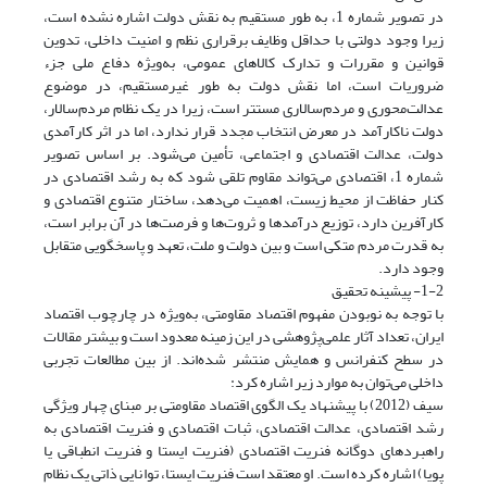
در تصویر شماره 1، به طور مستقیم به نقش دولت اشاره نشده است،
زیرا وجود دولتی با حداقل وظایف برقراری نظم و امنیت داخلی، تدوین
قوانین و مقررات و تدارک کالاهای عمومی، به‌ویژه دفاع ملی جزء
ضروریات است، اما نقش دولت به طور غیرمستقیم، در موضوع
عدالت‌محوری و مردم‌سالاری مستتر است، زیرا در یک نظام مردم‌سالار،
دولت ناکارآمد در معرض انتخاب مجدد قرار ندارد، اما در اثر کارآمدی
دولت، عدالت اقتصادی و اجتماعی، تأمین می‌شود. بر اساس تصویر
شماره 1، اقتصادی می‌تواند مقاوم تلقی شود که به رشد اقتصادی در
کنار حفاظت از محیط زیست، اهمیت می‌دهد، ساختار متنوع اقتصادی و
کارآفرین دارد، توزیع درآمدها و ثروت‌ها و فرصت‌ها در آن برابر است،
به قدرت مردم متکی است و بین دولت و ملت، تعهد و پاسخگویی متقابل
وجود دارد.
1-2- پیشینه تحقیق
با توجه به نو‌بودن مفهوم اقتصاد مقاومتی، به‌ویژه در چارچوب اقتصاد
ایران، تعداد آثار علمی‌پژوهشی در این زمینه معدود است و بیشتر مقالات
در سطح کنفرانس و همایش منتشر شده‌اند. از بین مطالعات تجربی
داخلی می‌توان به موارد زیر اشاره کرد:
سیف (2012) با پیشنهاد یک الگوی اقتصاد مقاومتی بر مبنای چهار ویژگی
رشد اقتصادی، عدالت اقتصادی، ثبات اقتصادی و فنریت اقتصادی به
راهبردهای دوگانه فنریت اقتصادی (فنریت ایستا و فنریت انطباقی یا
پویا) اشاره کرده است. او معتقد است فنریت ایستا، توانایی ذاتی یک نظام