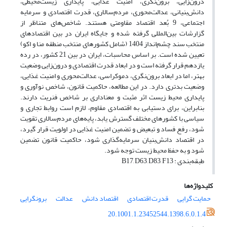
درون‌زایی، برون‌نگری، امنیت غذایی، پایداری زیست‌محیطی،
دانش‌بنیانی، عدالت‌محوری، مردم‌سالاری، قدرت اقتصادی و سرمایه
اجتماعی، 9 بُعد اقتصاد مقاومتی هستند. شاخص‌های متناظر از
گزارشات بین‌المللی گرفته شده و جایگاه ایران در بین اقتصادهای
منتخب سند چشم‌انداز 1404 (شامل کشورهای منتخب منطقه منا و اکو)
تعیین شده است. بر اساس محاسبات، ایران در بین 21 کشور، در رده
یازدهم قرار گرفته است و در ابعاد قدرت اقتصادی و درون‌زایی وضعیت
بهتر، اما در ابعاد برون‌نگری، دموکراسی، عدالت‌محوری و امنیت غذایی،
وضعیت بدتری دارد. در این مطالعه، حاکمیت قانون، شاخص نوآوری و
پایداری محیط زیست اثر مثبت و معناداری بر شاخص فنریت دارند.
بنابراین، برای دستیابی به اقتصادی مقاوم، لازم است روابط تجاری و
سیاسی با کشورهای مختلف گسترش یابد، پایه‌های مردم‌سالاری تقویت
شود، رفع فساد و تبعیض و تضمین امنیت غذایی در اولویت قرار گیرد،
در اقتصاد دانش‌بنیان سرمایه‌گذاری شود، حاکمیت قانون تضمین
شود و به حفظ محیط زیست توجه شود.
طبقه‌بندی : B17, D63, D83, F13
کلیدواژه‌ها
حمایت گرایی
قدرت اقتصادی
اقتصاد دانش
عدالت
برونگرایی
20.1001.1.23452544.1398.6.0.1.4