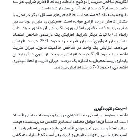
لگاریتم شاخص فنریت را توضیح داده‌اند و به لحاظ آماری ضرایب هر سه
متغیر در سطح 5 درصد از نظر آماری معنادار شده است.
با توجه به تعداد کم مشاهدات، لحاظ متغیرهای مستقل دیگر در مدل، با
مشکل کاهش درجه آزادی مواجه است. همچنین به دلیل وجود مقادیر
منفی برای حاکمیت قانون امکان ورود لگاریتمی آن مقدور نبود. طبق
رابطه (1) با ثبات دیگر شرایط، افزایش یک درصدی شاخص اقتصاد
دانش‌بنیان (نوآوری)، میزان فنریت را حدود 25/1 درصد افزایش
می‌دهد. افزایش یک واحد در شاخص حاکمیت قانون، میزان فنریت
اقتصاد را حدود 31/0 درصد افزایش می‌دهد، از سوی دیگر، ارتقای
پایداری زیست‌محیطی به اندازه یک درصد، میزان فنریت و انعطاف‌پذیری
اقتصادی را حدود 7/0 درصد افزایش می‌دهد.
4- بحث و نتیجه‌گیری
اقتصاد مقاومتی، پاسخی به تکانه‌های برون‌زا و نوسانات داخلی اقتصاد
است که منشأ آن‌ها عوامل مختلف اقتصادی (کاهش مدیریت‌شده قیمت
جهانی نفت) و سیاسی (تحریم‌های اقتصادی علیه جمهوری اسلامی ایران) و
آسیب‌های ناشی از حوادث طبیعی و غیرطبیعی است که خسارات هنگفتی