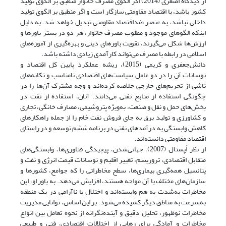
از دیدگاه اصغری (2014) اگر الگوی مصرف خانوار منطبق بر الگوی تولید
کشور باشد، با اقتصاد مقاومتی سازگار است و اگر منطبق بر الگوی تولید
داخلی نباشد، به عنصر ضد‌اقتصاد مقاومتی تبدیل خواهد شد. به دلیل
اینکه الگوهای موجود و مطلوب مصرف خانوار، هر دو در بستر باورها و
ارزش‌ها شکل می‌گیرند، تقویت باورهای دینی و بهره‌گیری از آموزه‌های
اسلامی در رابطه با مصرف می‌تواند کارآمدی زیادی داشته باشد.
دانش‌جعفری و کریمی (2015)، ریشه عملکرد پایین کل اقتصاد و
نوسانات آن را در دو عامل سیاست‌های اقتصادی نامناسب و تکانه‌های
ناشی از تحریم‌های خارجی خلاصه کرده‌اند و وجه مشترک آن‌ها را در
چگونگی استفاده از منابع نفتی می‌دانند. آنان، استفاده از نفت در
بخش‌های حمل و نقل و صنعت، به‌ویژه پتروشیمی، مصارف خانگی، تجاری
و کشاورزی و تولید برق به جای فروش نفت خام را از جمله راهکارهای
کاهش وابستگی به درآمدهای نفتی در برنامه ششم توسعه و در راستای
اقتصاد مقاومتی دانسته‌اند.
از نظر اُپستال (2007)، جهانی‌شدن، پیچیدگی فناوری‌ها، وابستگی‌های
متقابل اقتصادی، تروریسم، تغییر اقلیم و نوسانات قیمت انرژی و نفت و
پتانسیل همه‌گیری بیماری‌ها، سطح مخاطراتی را که جوامع، کشورها و
سازمان‌های مختلف با آن مواجه هستند، افزایش می‌دهد. به باور او، این
مخاطرات به‌شدت به هم وابسته‌اند و اختلال یا ناآرامی در یک منطقه
به‌سرعت به مناطق دیگر کشیده می‌شود. بر این اساس، توانایی مدیریت
مخاطرات نوظهور، تحلیل دقیق و آینده‌نگرانه از نحوه تعامل بین انواع
مخاطرات و آمادگی برای رهایی از اختلالات اقتصادی، فنی و طبیعی