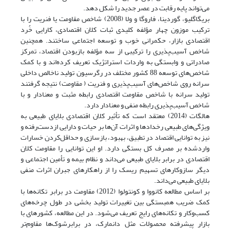
می‌تواند پایه رقابت در عصر جدید را شکل دهد.
بریگاگلیو، گوردینا، فاروگا و ولا (2008) شاخص مقاومت یا فنریت را با
ترکیب موزون چهار مؤلفه کلیدی ثبات کلان اقتصادی، کارایی خُرد
اقتصادی بازار، حکمرانی خوب و توسعه اجتماعی ساختند. همچنین
شاخص آسیب‌پذیری را ترکیبی از سه مؤلفه بازبودن اقتصاد، تمرکز
صادراتی و وابستگی به واردات استراتژیک تعریف کرده‌اند و با کمک
شاخص‌های توسعه 88 کشور مختلف در رگرسیون تولید ناخالص داخلی
سرانه روی شاخص‌های آسیب‌پذیری و فنریت ( مقاومت) نتیجه گرفتند
تولید سرانه با شاخص مقاومت اقتصادی رابطه مثبت و معنادار و با
شاخص آسیب‌پذیری رابطه منفی و معنادار دارد.
هالگات (2014) معتقد است که تأثیر کلان اقتصادی بلایای طبیعی به
ویژگی‌های طبیعی رخدادها و اثرات آن‌ها بر حیات و دارایی از‌دست‌رفته و
نیز به توانایی اقتصاد در تطبیق، بهبود، بازسازی و حداقل‌کردن خسارات
وارد‌شده بر مصرف کل بستگی دارد. او این توانایی را مقاومت کلان
اقتصادی در برابر بلایای طبیعی می‌داند و نظام بیمه و تأمین اجتماعی و
دیگر سازوکارهای تسهیم ریسک را از راهکارهای جبران اثرات منفی
بلایای طبیعی می‌داند.
بر اساس مطالعه کانووا و کونتولوا (2012) مقاومت در برابر تکانه‌ها با
کمک ضریب همبستگی بین تغییرات تولید بخشی در طول چرخه‌های
کسب‌وکار و تکانه‌های رایج تعریف می‌شود. در این مطالعه، کشورهای با
بازار پیشرفته محصولات مثل دانمارک، در برابرشوک‌ها مقاوم‌تر