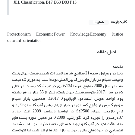
JEL Classification: B17, D63, D83, F13
کلیدواژه‌ها
English
Protectionism
Economic Power
Knowledge Economy
Justice
outward-orientation
اصل مقاله
مقدمه
دنیا در ربع اول سده 21 میلادی شاهد تغییرات شدید قیمت جهانی نفت
و قیمت سهام در بازارهای بزرگ بین‌المللی بوده است؛ به طوری که قیمت
نفت در سال 2008 به اوج تقریباً 134‌دلاری در هر بشکه رسید. در حالی
که در سال 2017 متوسط قیمت جهانی نفت، کمتر از 55 دلار در هر بشکه
بود (واحد هوش اقتصادی (ای‌آی‌یو)، 2017). همچنین بازار سهام
نیویورک پس از وقوع کسادی در بازار اوراق رهنی آمریکا سقوط کرد و
نرخ بازدهی سهام S&P500 در اواسط دسامبر 2009 افت حدود
37‌درصدی را تجربه کرد (گوارتنی، 2009). در همین دوره بسته‌های
نجات اقتصادی در آمریکا و اروپا به منظور تخفیف اثرات نوسانات شدید
اقتصادی در حوزه‌های مالی و پولی و بازار کالاها ارائه شد، اما نتوانست