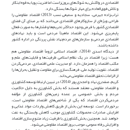
اقتصادی در واکنش به شوک‌های برون‌زاست اما فنریت پویا به قوه ابتکار
و تلاش فوق‌العاده برای مهار شوک‌ها بستگی دارد.
تراب‌زاده جهرمی، سجادیه و سمیعی نسب (2013) اقتصاد مقاومتی را
طراحی ویژه‌ای از سازوکارهای اقتصادی می‌دانند که بر مبنای آن فضای
اقتصادی کشور با فرض وجود حداکثر تحریم‌ها و فشارها به صورت فعال
پایه‌ریزی می‌شود. این اقتصاد ماهیتاً مردمی است و باید نهادهای
اقتصادی مردمی و سازمان‌های مردم‌نهاد نقش پررنگی در اداره کشور
داشته باشند.
از دیدگاه اسدی (2014)، اقتصاد اسلامی لزوماً اقتصاد مقاومتی هم
هست؛ زیرا اقتصاد در یک نظام اسلامی ظرفیت‌ها و قابلیت‌های علم و
مکتب اقتصاد را همزمان دارد. او مدیریت علمی اقتصادی، مردمی‌کردن
اقتصاد، تقویت تولید ملی، فرهنگ‌سازی برای مقاومت و تقلیل بحران‌ها را
از الزامات تحقق اقتصاد مقاومتی می‌داند.
کریم، صفدری نهاد و امجدی پور (2014) در تبیین ارتباط توسعه کشاورزی
و اقتصاد مقاومتی، معتقد هستند که بخش کشاورزی به دلیل حاکمیت
مردم و بخش خصوصی بر عمده زمین‌های کشاورزی از مؤلفه
مردمی‌کردن اقتصاد که یکی از شاخص‌های اقتصاد مقاومتی است،
برخوردار است. توسعه این بخش از طریق کاهش واردات مواد غذایی و
افزایش صادرات محصولات کشاورزی موجب کاهش وابستگی به نفت
خواهد شد. همچنین بخش کشاورزی با ظرفیت زیاد متنوع‌سازی اقتصاد
و افزایش رفاه عمومی، موجب بروز اقتصاد مقاومتی می‌شود.