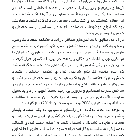
بر اقتصاد ملی وارد می‌آورند. آمادگی در برابر تکانه‌ها، مقابله مؤثر با
آن‌ها و ترمیم و بازیابی اثرات مخرب از جمله اقداماتی است که در
سیاست‌های کلی نظام درباره اقتصاد مقاومتی بر آن‌ها تأکید شده است.
این مقاله، کوششی برای شناسایی و معرفی ابعاد نه‌گانه اقتصاد مقاومتی
بود که انواع موضوعات اقتصادی، اجتماعی، سیاسی، زیست‌محیطی و
دانش را پوشش می‌دهد.
در ادامه، مطابق با شاخص‌های متناظر در ابعاد مختلف اقتصاد مقاومتی،
رتبه و جایگاه ایران در منطقه (شامل اعضای اکو، کشورهای حاشیه خلیج
فارس و همسایگان غربی و روسیه) معین شد؛ به طوری که ایران با
میانگین وزنی 3/33 در مکان یازدهم در بین 21 کشور قرار گرفت.
همچنین با برازش شاخص فنریت بر مؤلفه‌های نه‌گانه نتیجه گرفته شد
که سه مؤلفه لگاریتم شاخص نوآوری (متغیر جانشین اقتصاد
دانش‌بنیان)، حاکمیت قانون و لگاریتم پایداری زیست‌محیطی تأثیر مثبت و
معنی‌دار بر فنریت اقتصادی و اجتماعی دارند. با توجه به نتایج، ایران در
شاخص قدرت اقتصادی و درون‌زایی، رتبه نسبتاً خوبی دارد و پتانسیل
مقاومت اقتصادی در برابر نوسانات را دارد. این نتیجه با مطالعات
بریگاگلیو و همکاران (2008) و کریم و همکاران (2014) سازگار است.
با توجه به ابعاد نه‌گانه، در راستای دستیابی به یک اقتصاد پایدار
پیشنهاد می‌شود سرمایه‌گذاری مولد در کشور از طریق مبارزه با رانت و
فساد و قاچاق، تشویق و تسهیل شود و زمینه جذب نیروی انسانی
تحصیل‌کرده، شایسته و کارآمد فراهم شود. مناسبات تجاری با حلقه اول
کشورها (کشورهای همسایه، به دلیل استفاده از مزایای همسایگی و