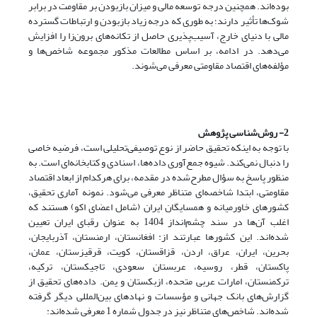
بوده‌اند. همچنین درجه توسعه مالی و میزان بازبودن بر مقاومت در برابر
شوک‌ها تأثیر دارند؛ به طوری که درجه زیاد بازبودن و ارتباطات گسترده
مالی با دنیای خارج، آسیب‌پذیری حاصل از تکانه‌های برون‌زا را افزایش
می‌دهد. در ادامه، بر اساس مطالعات مذکور مجموعه شاخص‌ها و
مؤلفه‌های اقتصاد مقاومتی معرفی می‌شوند.
2- روش‌شناسی پژوهش
با توجه به اینکه تحقیق حاضر از نوع توصیفی‌تحلیلی است، فرضیه خاصی
را دنبال نمی‌کند. شیوه جمع‌آوری داده‌ها، اسنادی و کتابخانه‌ای است. به
منظور پاسخ به سؤال مطرح‌شده در مقدمه، برای هرکدام از ابعاد اقتصاد
مقاومتی، ابتدا شاخصه‌ای متناظر معرفی می‌شود. نمونه آماری تحقیق،
کشورهای خاورمیانه و همسایگان ایران (شامل اعضای اکو) هستند که
اغلب آن‌ها در سند چشم‌انداز 1404 به عنوان رقبای ایران تعیین
شده‌اند. این کشورها عبارتند از: افغانستان، ارمنستان، آذربایجان،
بحرین، ایران، عراق، اردن، قزاقستان، کویت، قرقیزستان، عمان،
پاکستان، قطر، روسیه، عربستان سعودی، تاجیکستان، ترکیه،
ترکمنستان، امارات عربی متحده، ازبکستان و یمن. داده‌های تحقیق از
گزارش‌های بانک جهانی و مؤسسات و نهادهای بین‌المللی دیگر گرفته
شده‌اند. شاخص‌های متناظر نیز در جدول شماره 1 معرفی شده‌اند: