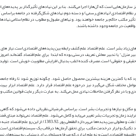
ازمان‌هایی است که آن‌هارا اجرا می‌کنند. بنا بر این نهادهای تأثیرگذار بر پدیده‌های
در نظام اقتصادی (نهادهای رسمی) و دسته دوم نهادهای شکل‌گرفته در جامعه براساس 
أثیر مکتب حاکم بر جامعه خواهند بود. و نهاهای مقبول و مطلوب در نظام اسلامی نهادها
 واقعیت در جامعه وجود داشته باشند.
ای زیاد بشر است. علم اقتصاد علم کشف رابطه بین پدیده‌های اقتصادی است.نیاز های بش
نزل" یا تدبیر معاش تعریف درستی بوده که ابتدا برای علم اقتصاد گفته‌اند.امرو
د (حقیقی و حقوقی) است.مصرف کننده اغلب بدنبال افزایش مطلوبیت خویش است .تولید
شود که با کمترین هزینه بیشترین محصول حاصل شود. چگونه توزیع شود تا رفاه جامع
مل مختلف شکل می‌گیرد نیز درحوزه علم اقتصاد قرار دارد‌. علم اقتصاد ابزار بهی
و با در نظر گرفتن ملاحظات نهادی عمل می‌کند. به عبارت دیگر رعایت قوانین مکتب و 
 و مکان و نیازها و تجربیات بشر است. براساس فرضیاتی نظریاتی داده می‌شود که گاه
ند زمان و تجربیات بشر تغییر می‌یابد و کامل می‌شود. علم اقتصاد نمی‌تواند مبنای قض
قرار گیرد، زیرا خواستگاه مسائل ارزشی مکتب است و علم اقتصاد صرفاً به روابط علت و معلولی بین پدیده‌ها می‌پردازد(ل
صاد تکنیک و ابزار درخدمت مکتب برای تحقق آرمان‌ها درقالب یک سیستم اقتصادی است .
و فلسفه اقتصادی است و نه علم ابزاری که صرفا وسیله‌ای برای دستیابی به بهینه‌های ن