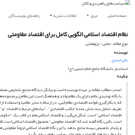
صفحه اصلی
مرور
اطلاعات نشریه
راهنمای نویسندگان
نظام اقتصاد اسلامی الگویی کامل برای اقتصاد مقاومتی
نوع مقاله : علمی - پژوهشی
نویسنده
علی اسدی
استادیار دانشگاه جامع امام حسین (ع)
چکیده
(صحت مطالب مقاله بر عهده نویسنده است و بیانگر دیدگاه مجمع تشخیص مصل
با نگاه توحیدی عالم دارای یک نظام واحد و هماهنگ است.این نظام زیرمجموعه‌ها
که با بکارگیری قواعد اقتصادی نظام الهی، در ارتباط با سایر نظامها و استفاده ا
تعریف شامل سه بخش عمده"مکتب اقتصادی" ،"نهادهای مرتبط با اقتصاد" و"علم
اقتصاد اسلامی" است، شکل می‌گیرد و اقتصاد اسلامی هم در قالب یک "حکومت 
است. بااین نگاه گفته شد که"اقتصاد مقاومتی" محصول اقتصاد اسلامی است.اقتصا
و پایدار تخصیص بهینه منابع بدهد.با این نگاه اقتصاد اسلامی لزوماً مقاومتی 
داردواز نهادهای اقتصادی واجتماعی مناسب هم بهره می‌گیرد.