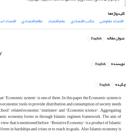
کلیدواژه‌ها
اقتصاد مقاومتی
مکتب اقتصادی
علم اقتصاد
نظام اقتصادی
اقتصاد اسل
عنوان مقاله
English
y
نویسنده
English
چکیده
English
hat "Economic system" is one of them .In this paper the Economic system is
es economic tools, to provide, distribution and consumption of society needs
 school", related economic "institutes" and "Economic science". Aggregating
Islamic economy forms in through Islamic regimen framework. The aim of
 view that is mentioned before, "Resistive Economy" is a product of Islamic
form in hardships and crises or to reach its goals. Also Islamic economy is