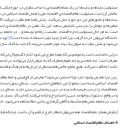
مسئولیت بایدها و نبایدها در یک نضام اقتصادی با صاحب‌نظران در حوزه مکتب
عالمان آن است.مسئولیت نظام اقتصادی (اقتصاد ملی یا همان اقتصاد اسلامی در ن
نسخه‌ها و مجوزهای این دو حوزه عمل می‌کنند. بخش قضا هم نظارت می‌کند.اگر
متغیرها و عوامل را بدرستی تشخیص ندهد. این یک نقص در نظام اقتصادی است.
است. به هر حال مسئولیت اداره اقتصاد، معیشت، رفاه و توسعه و... در جامعه 
دانشگاه می‌توان خرده گرفت.چرا که از اینها خوب استفاده نشده است
[4]
ویا س
می‌شود و نقش دولت به عنوان یک نهاد موثر اهمیت می‌یابد که باید به کمک ساز و
دراین جامناسب است به موضوعی که بعضا مطرح می شود اشاره کنیم وآن این‌که آی
معرفت است. چه علم دین و چه علوم متعارف که به عنوان ابزار می‌توانند درخدمت
باشد) مخالفت نمی‌کند. هیچ علم و عالمی هم مستقل از ارزش‌ها و فرهنگ و فلسفه
پس چرا تعارض وجود دارد ویا احساس می‌شود؟ تعارض از کج‌فهمی و خلط مطالب ا
اقتصاد اسلامی شده است مملو از این خطاهای اساسی است. عده‌ای بدون استدلال
علم اقتصاد را درست فهمیده‌اند و نه در دین ریشه‌یابی درستی دارند.عده‌ای دیگر ا
و در واقع دستورات و قواعد دینی را استخراج و ارائه می‌کنند که این کار بسیا
است.درجامعه علمی هم متأسفانه گاهی گرفتاری به این خطا مشاهده می‌شود. اخلاق،
ازطرفی هم از علم اقتصاد هم نمی‌توان انتظار خارج از قلمرو آن داشت.چنانکه قبل
4-اهداف نظام اقتصاد اسلامی