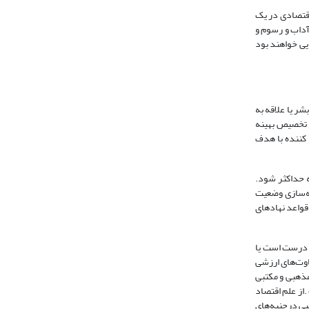
 اقتصادی در یک
آداب و رسوم و
یی خواهند بود
ر یا علاقه به
ز تخصیص بهینه
 کننده با هدف
ه حداکثر شود.
نه‌سازی وضعیت
قواعد نهادهای
ی درست است یا
اوت‌های ارزشی
طفعلی پور،1383،92).از این رو علم اقتصاد جنبه مذهبی و مکتبی
از علم اقتصاد
سبی درجنبه‌های