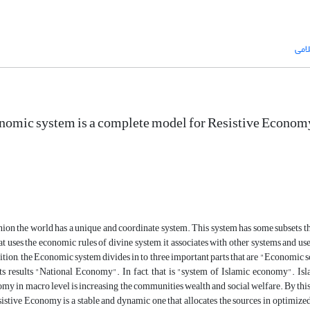
امی
nomic system is a complete model for Resistive Econom
nion the world has a unique and coordinate system. This system has some subsets t
at uses the economic rules of divine system, it associates with other systems and us
nition, the Economic system divides in to three important parts that are "Economic
ts results "National Economy". In fact, that is "system of Islamic economy". 
my in macro level is increasing the communities wealth and social welfare. By this
tive Economy is a stable and dynamic one that allocates the sources in optimized 