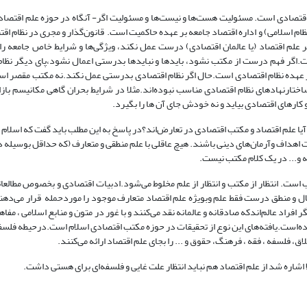
 اقتصادی است. مسئولیت هست‌ها و نیست‌ها و مسئولیت اگر- آنگاه در حوزه علم اقتصا
ظام اسلامی) و اداره اقتصاد جامعه بر عهده حاکمیت است. قانون‌گذار و مجری در نظام ا
 علم اقتصاد (یا عالمان اقتصادی) درست عمل نکند، ویژگی‌ها و شرایط خاص جامعه را 
اگر فهم درست از مکتب نشود، بایدها و نبایدها بدرستی اعمال نشود،پای دیگر نظا
بر عهده نظام اقتصادی است.حال اگر نظام اقتصادی بدرستی عمل نکند.نه مکتب مقصر است
اختارنهادهای نظام اقتصادی مناسب نبوده‌اند.مثلا در شرایط بحران گاهی مکانیسم باز
 کارهای اقتصادی بیاید و نه خودش جای آن ها را بگیرد.
ا علم اقتصاد و مکتب اقتصادی در تعارض‌اند؟در پاسخ به این مطلب باید گفت که اسلام 
 اهداف وآرمان‌های دینی باشند. هیچ عاقلی با علم منطقی و متعارف (که حداقل بوسیله 
 و... در یک کلام مکتب نیست.
ست. انتظار از مکتب و انتظار از علم مخلوط می‌شود.ادبیات اقتصادی و بخصوص مطالعات
 و منطق درست فقط علم وبویژه علم اقتصاد متعارف موجود را موردحمله قرار می‌‌دهند.
فراد عالم‌اندکه صادقانه و عالمانه نقد می‌کنند و با غور در متون و منابع اسلامی ، مفاهی
ر شده‌است.یافته‌های این نوع از تحقیقات در حوزه مکتب اقتصادی اسلام است.درحیطه فلسف
 فلسفه ، فقه ، فرهنگ، حقوق و ... را بجای علم اقتصاد ارائه می‌کنند.
ا اشاره شد از علم اقتصاد هم نباید انتظار علت غایی و فلسفه‌ای برای هستی داشت.