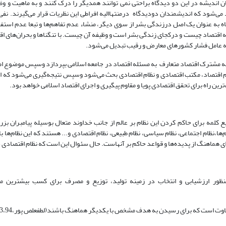
ان اندیشه در این دو دیدگاه براحتی نمی توانند همدیگر را درک کنند و به ماهیت و وظ
 می‌شود که اندیشمندان دودیدگاه درمنتهاالیه افراطی این نظریات قرار می‌گیرند. نفی
ه به عنوان یک اصل درزندگی بشر از سوی دیگر، منشاء عدم تفاهم‌ها و تبعا عدم استفاد
اقتصاد چیست و درکجای زندگی بشر است و وظیفه آن چیست. با تنگناها و بحران‌های اق
‌عامل فشار کشورهای معارض و رقیب تبدیل می‌شود.
وجه مشترک اقتصاد متعارف به مسئله اقتصاد در جامعه اسلامی بپردازد وسپس موضوع اصل
لم اقتصاد، مکتب اقتصادی و نظام اقتصادی بحث می‌شود وسپس نتیجه‌گیری می‌شود که ا
ین راه برای تحقق اقتصادی پویا و مقاوم پیگیری و اجرای اقتصاد اسلامی خواهد بود.
ع کلمه برای حاکم کردن این نظام بر عالم از جانب خداوند متعال بوسیله پیامبران 
‌ها،نظام اجتماعی، نظام سیاسی، نظام طبیعی، نظام اقتصادی و... هستند که این نظام‌ها با 
ه‌ای هماهنگ از پدیده‌ها و قواعد حاکم بر آنهاست. حال سئوال این است که نظام اقتصاد
نظور ارزشیابی و انتخاب در زمینه تولید، توزیع و مصرف برای کسب بیشترین م
وت است که برای رسیدن به هدف مشخص با یکدیگر هماهنگ باشند(لطفعلص پور،1383،94).