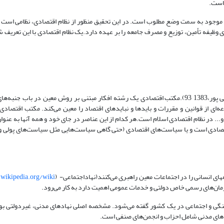
هاست.
 موجود به سمت وضع مطلوب است. در این تحقیق منظور از نظام اقتصادی، نظامی است ک
تصادی وظیفه تأمین، توزیع و مصرف جامعه را بر عهده دارد.یک نظام اقتصادی با این تعر
مکتب، مجموعه اندیشه‌ها و افکاری است که جمعی از آن پیروی می‌کنند(لطفعلی پور،1383 93).مکتب اقتصادی یک رشته افکار مبتنی بر روش معین 
ی از قوانین و مقررات و بایدها و نبایدهای اقتصاد را معین می‌کند. مکتب اقتصاد
.. در نظام اقتصادی اسلام است.هر کدام از این عناصر در جای خود و همه آنها به عنوا
تصادی است و یا سیاست‌های اقتصادی (حتی گاهی سیاست‌هایی مثل سیاست‌های پولی و 
ی انسانی را در اجتماعات معین راهبری می‌کنند(نهاداجتماعی- (
.wikipedia.org/wiki
زمان‌های رسمی خاص دولتی و خدمات عمومی اهمیت دارد به کار می‌رود.
هنگی و اجتماعی در یک کشور گفته می‌شود. مشخصه اصلی نهادهای مدنی، غیردولتی بو
دهای مدنی شامل احزاب و انجمن‌های صنفی است.