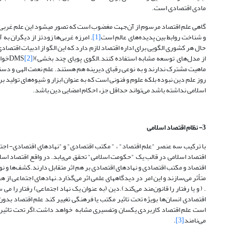
مادی اقتصادی است.
گاهی علم اقتصاد مرسوم از آن‌جهت مغضوب است که تصور می­شود این علم غربی 
و شناخت روابط بین پدیده‌های عالم است
[1]
. امرزه غربی‌ها زودتز از دیگران به
حال هر کشوری الگویی برای اداره اقتصاد لازم دارد که این الگو از ادبیات اقتص
از مدل‌های توسعه مشابه استفاده کنند.الگوی پویای چند بخشی)(DMS
[2]
ماهیت مشترک ندارند و به نوعی رقبای دیرینه هم هستند. علم نعمت الهی و دستی
روز علم دین نبوده بلکه علوم و فنونی است که به عنوان ابزار و شیوه‌های تولید
اسلامی نداشته باشد می‌تواند حداقل جزء احکام امضایی دین باشد.
3- نظام اقتصاد اسلامی
با ترکیب سه عنصر "علم اقتصاد" ، " مکتب اقتصادی" و "نهادهای اقتصادی- اجت
اقتصاد اسلامی در قالب یک "حکومت اسلامی" تحقق می‌یابد. در واقع اقتصاد اسلا
اقتصاد و مکتب اقتصادی و نهادهای اقتصادی بر هم اثر متقابل دارند.کشف‌ها و نوآ
متأثر می‌سازند و این امر در دیدگاههای علمی اثر می‌گذارد.نهادهای اجتماعی از هر 
. ( و یا رفتار را قانون‌مند می‌کند).دین (‌به عنوان یک نهاد اجتماعی) رفتار را 
اقتصادی انسان‌ها بویژه تحت تاثیر مکتب یا فرهنگی تغییر کند علم اقتصاد بدون
است علم اقتصاد کاربردی یکسان وتفسیری مشابه خواهد داشت.اگر تحت تاثیر و هد
می‌نامند
[3]
.