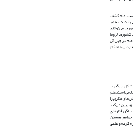
نیست. علم کشف
می‌شدند. به هر
ورها می‌توانند
یی دارد ولی در فرانسه اجرا شده است(توفیق، 1385،119). این کشورها لزوما
 علم در چین آن
عارضی با احکام
 شکل می‌گیرد.
سلامی است.علم
ان‌های فکری را
و تبیین می‌کند
ند.اگررفتارهای
و جوامع همسان
ه کرده و علمی