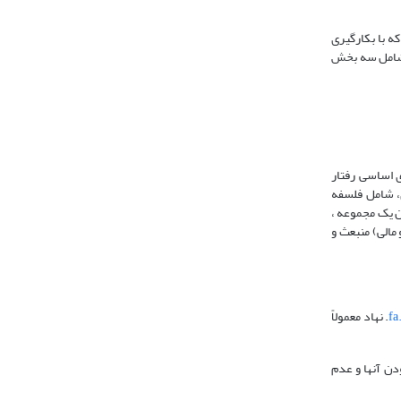
ه با بکارگیری
یف شامل سه بخش
در باب جنبه‌های اساسی رفتار
ی، شامل فلسفه
ن یک مجموعه ،
مالی) منبعث و
fa
. نهاد معمولاً
دن آنها و عدم