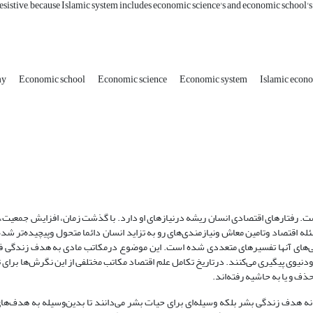
esistive, because Islamic system includes economic science's and economic school's 
my
Economic school
Economic science
Economic system
Islamic econ
ه است. رفتارهای اقتصادی انسان ریشه درنیازهای او دارد. با گذشت زمان، افزایش جمعیت،
ئله اقتصاد وتامین معاش ونیازمندی‌‌های رو به تزاید انسان دائما متحول وپیچیده‌تر شد
ینی‌های آنها تفسیرهای متعددی شده است. این موضوع درمکاتب مادی به هدف زندگی ف
دنیوی پیگیری می‌کنند. درتاریخ تکامل علم اقتصاد مکاتب مختلفی از این نگرش‌ها برای 
ف و یا به حاشیه رفته‌اند.
ا نه هدف زندگی بشر بلکه وسیله‌ای برای حیات بشر می‌دانند تا بدین‌وسیله به هدف‌ه