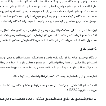
یابند. دراین دو دیدگاه مبانی دونگاه به اقتصاد کاملا متفاوت است. ولذا صاحب
علی‌القاعده باید در تمام جوامع یکسان باشد، برسند. این اختلاف زمانی تشدید
نیست و ختم تمام راهها به حیات دنیوی از یک سو و نپذیرفتن اقتصاد وتامین رفا
مثبت هر دیدگاهی خواهد شد. دراین میان موضوع اصلی این است که واقعا مسئله 
عوامل اقتصادی وسیاسی چگونه برخورد می‌شود.بخصوص اینکه گاهی اقتصاد به 
این مقاله در صدد آن است که با تبیین موضوع از منظر دو دیدگاه واستفاده از 
اقتصاد مقاومتی است در اقتصاد اسلامی دنبال نماید. دراین مقاله موضوعات ع
محصول اقتصاد اسلامی است. و هر اقتصاد اسلامی ذاتا مقاومتی است ولذا مناسب‌تر
2-مبانی نظری
با نگاه توحیدی عالم دارای یک نظام واحد و هماهنگ است. اسلام به معنی وسی
است.این نظام الهی (یا همان نظام اسلامی) زیرمجموعه‌هایی دارد. از جمله این نظام
بر هم اثر متقابل دارند. دریک تعریف،نظام به‌معنای سامانه، سیستم و یا مجموع
تعاریف زیر از جمله تعاریفی هستند که برای نظام اقتصادی بیان شده‌اند.
الف : نظام اقتصادی عبارتست از مجموعه مرتبط و منظم عناصری که به م
می‌کند(نمازی،1382،29).
ب : نظام اقتصادی یک الگوی عملی اقتصادی متشکل از ابعاد مختلف و نهادهای متفا