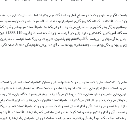
است. اگر چه علوم جدید در مقطع فعلی خاستگاه غربی دارند اما علم مال دنیای غرب 
 آن دست یافته‌اند. کما اینکه روزگاری هم ایران و دنیای اسلام مهد علم و تمدن محسوب 
ادی مطابق ویژگی هر کشوری استخراج می‌شود. تا جایی که به علم اقتصاد مربوط می شود کش
خواستگاه آمریکایی-کانادا
ابی به آن توفیق الهی است.
اُطلب العلم ولو بالصین،
امر پیامبر بزرگ اسلام است. به یقین
 برای بهبود زندگی ومعیشت جامعه لازم بوده است.قواعد برخی علوم مثل علم اقتصاد اگر ت
ماعی"، "اقتصاد ملی" که به نوعی دریک نظام اسلامی همان "نظام اقتصاد اسلامی" است،
می با استفاده از ابزارهای علم اقتصاد و نهادها، در خدمت مکتب یا همان اهداف نظام ا
وری‌های علمی در نظریه‌های مکاتب پویا اثر می‌گذارند. ازطرفی هم دیدگاههای مکتبی بنی
دو اثر می‌پذیرند و بر آنها اثر می‌گذارند.علم اقتصاد قانون‌مندی رفتار انسان را استخراج 
می سازد و یا تغییر می دهد.اگر رفتار انسان تغییر کند، مسیر و جهت علم اقتصاد تغییر می‌ک
 تعصب آن رفتار را تئوریره خواهد کرد. بنا بر این مادامی که رفتارهای اقتصادی افراد 
ایت یک مکتب و فرهنگی رفتارها تغییر یابند.مطمئنا جهان علم این رفتارها را تئوریز