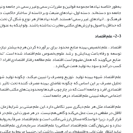
به‌طور خلاصه نهادها مجموعه قوانین و مقررات رسمی وغیر رسمی در جامعه و نیز س
جامعه دو دسته‌اند. دسته اول، نهادهای منبعث و برخاسته از ساختار حاکمیت 
فرهنگ و...(نهادهای غیر رسمی) هستند. البته نهادها از هر نوع و شکل آن تحت ت
که حداقل با اصول و ارزش‌های مکتبی مغایرت نداشته باشند. ولو اینکه به عنوان
2-3- علم اقتصاد
اقتصاد ،‌ علم تخصیص بهینه منابع محدود برای برآورده کردن هرچه بیشتر نیازه
توسعه و رفاه باعث پیدایش و رشد علوم بخصوص علم اقتصاد شده است."تدبیر م
منابع می‌گویند که همان مفهوم است.اقتصاد علم مطالعه رفتار اقتصادی افرا
کسب درآمد و سود به تولید همت می‌گمارد .
علم اقتصاد شیوه بهینه تولید ،توزیع ومصرف را تبیین می­کند، چگونه تولید 
تحلیل مصرف بر این اساس که چگونه تقاضای بهینه مصرف کننده تحت تاثیر عوا
اقتصادی (فرد و جامعه) است که در چارچوب قیدها ومحدودیت‌های مکتب اقتصادی 
اجتماعی حیطه تبیینی علم اقتصاد درهر جامعه است .
علم اقتصاد مثل هر علم دیگری سیر تکاملی دارد.این علم مبتنی بر شرایط زمان
لااقل در مقطعی درست عمل می‌کند و گاهی هم نیست. در هر صورت این علم در فرای
ندارد و نمی‌توان گفت علم اقتصاد اسلامی یا علم اقتصاد سرمایه‌داری.علم اقت
نباید انتظار علت غایی و فلسفه‌ای برای هستی داشت.این جنبه­ها مربوط به مکتب 