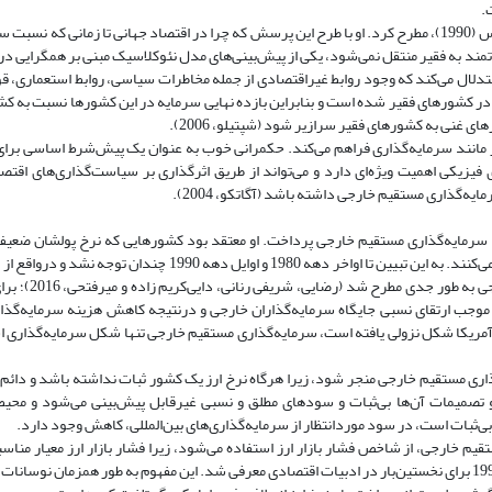
.
رابطه بالقوه بین حکمرانی و جریان سرمایه‌گذاری مستقیم خارجی را اولین‌بار لوکاس (1990)، مطرح کرد. او با طرح این پرسش که چرا در اقتصاد جهانی تا زم
مند به فقیر منتقل نمی‌شود، یکی از پیش‌بینی‌های مدل نئوکلاسیک مبنی بر همگرایی در
تدلال می‌کند که وجود روابط غیراقتصادی از جمله مخاطرات سیاسی، روابط استعماری، قو
 در کشورهای فقیر شده است و بنابراین بازده نهایی سرمایه در این کشورها نسبت به ک
 غنی به کشورهای فقیر سرازیر شود (شپتیلو، 2006).
 مانند سرمایه‌گذاری فراهم می‌کند. حکمرانی خوب به عنوان یک پیش‌شرط اساسی برا
 فیزیکی اهمیت ویژه‌ای دارد و می‌تواند از طریق اثرگذاری بر سیاست‌گذاری‌های اقت
‌گذاری مستقیم خارجی داشته باشد (آگاتکو، 2004).
 بر جریان سرمایه‌گذاری مستقیم خارجی پرداخت. او معتقد بود کشورهایی که نرخ پولشان ض
افزایش قدرت خرید خود، احتمالاً اقدام به جذب سرمایه‌گذاری مستقیم خارجی می‌کنند. به این تبیین تا اواخر دهه 1980 و 
موضوع نرخ ارز به عنوان یکی از عوامل تعیین‌
زش دلار موجب ارتقای نسبی جایگاه سرمایه‌گذاران خارجی و درنتیجه کاهش هزینه سرمایه‌گذ
ر آمریکا شکل نزولی یافته است، سرمایه‌گذاری مستقیم خارجی تنها شکل سرمایه‌گذاری ا
اری مستقیم خارجی منجر شود، زیرا هرگاه نرخ ارز یک کشور ثبات نداشته باشد و دائم
 تصمیمات آن‌ها بی‌ثبات و سودهای مطلق و نسبی غیرقابل پیش‌بینی می‌شود و محیط ن
ی‌ثبات است، در سود مورد‌انتظار از سرمایه‌گذاری‌های بین‌المللی، کاهش وجود دارد.
قیم خارجی، از شاخص فشار بازار ارز استفاده می‌شود، زیرا فشار بازار ارز معیار مناس
نوسانات نرخ ارز در همه نظام‌های نرخ ارز است. مفهوم فشار بازار ارز، در سال 1997 برای نخستین‌بار در ادبیات اقتصادی معرفی شد. این مفهوم به طور همزم