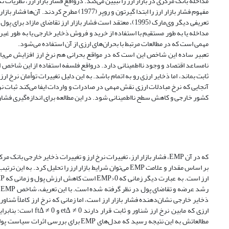
مداخله بانک مرکزی در بازار ارز را تبیین می‌کند. درواقع فشار بازار ارز، نظریات ن
مفهوم فشار بازار ارز را ابتدا گیرتون و رو
تعریفی دیگر وی‌مارک (1995)، معتقد است فشار بازار ارز تقاض
مداخله یا به طور مستقیم با استفاده از خرید و فروش ذخایر خارجی یا به طور غ
مهمی است که در مطالعات مرتبط با بحران‌های ارزی از آن استفاده می‌شود.
تعبیر ساده این شاخص این است که در مواقع بحرانی هم نرخ ارز افزایش می‌یا
نامساعد اقتصاد و وجود نااطمینانی دارد. درواقع فلسفه استفاده از این شاخص ا
ثابت بماند، اما ذخایر ارزی رو به اتمام باشد. به این دلیل تغییرات توأمان نرخ 
آنجایی که نرخ مبادلات ارزی نقش مهمی در صادرات و واردات ایفا می‌کند ثبات ن
کشور خارجی و کاهش سطح نااطمینانی شود. در این مطالعه برای اندازه‌گیری فشار بازار ارز، از ف
که در آن EMP، فشار بازار ارز، تغییرات نرخ ارز و تغییرات ذخایر خارجی بانک مرکزی است. اثبات معادله (1) در پیوست شماره 1 مقاله بیان شده است.
ر
مطالعاتش به این نتیجه رسید که مدل‌های 