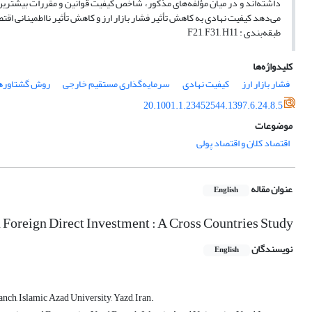
داشته‌اند و در میان مؤلفه‌های مذکور، شاخص کیفیت قوانین و مقررات بیشترین
می‌دهد کیفیت نهادی به کاهش تأثیر فشار بازار ارز و کاهش تأثیر نااطمینانی
طبقه‌بندی : F21, F31, H11
کلیدواژه‌ها
فشار بازار ارز
کیفیت نهادی
سرمایه‌گذاری مستقیم خارجی
روش گشتاورهای
20.1001.1.23452544.1397.6.24.8.5
موضوعات
اقتصاد کلان و اقتصاد پولی
عنوان مقاله
English
n Foreign Direct Investment : A Cross Countries Study
نویسندگان
English
h, Islamic Azad University, Yazd, Iran.