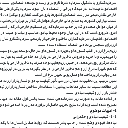
سرمایه‌گذاری یا تشکیل سرمایه شرط لازم برای رشد و توسعه اقتصادی است. ن
اقتصادی نامیده‌اند. در دیدگاه برخی از اقتصاددانان، نبود سرمایه یکی از علل
شدت نیاز این کشورها به منابع مالی خارجی از عوامل اثرگذار بر میزان اثربخشی
از میان عوامل متعددی که بر جذب سرمایه‌گذاری مستقیم خارجی اثر‌گذار است،
امری ضروری است که در این میان وجود محیط نهادی مناسب و ثبات و امنیت در محی
اقتصادی، اطمینان سرمایه‌گذاران داخلی و خارجی از باز‌دهی سرمایه‌گذاری‌شان را
ارز برای سنجش بی‌تعادلی اقتصاد استفاده شده است.
رژیم نرخ ارز در اغلب کشورها و به‌ویژه در کشورهای در حال توسعه بین دو سیستم ن
را می‌پذیرد و با خرید و فروش ذخایر خارجی در بازار مداخله می‌کند. به عبارت 
بانک مرکزی روی می‌دهد. در چنین رژیم‌هایی توجه صرف به ذخایر خارجی یا نوسانات 
که هم تغییرات نرخ ارز و هم ذخایر خارجی را در نظر بگیرد؛ بنابراین در این پژ
مدل پولی تراز پرداخت‌ها و مدل پولی تعیین نرخ ارز است.
این مطالعه نسبت به سایر مطالعات پیشین، استفاده از شاخص فشار بازار ارز (ب
فشار بازار ارز و کیفیت نهادی است.
در ادامه مقاله به صورت زیر سازماندهی شده است: بخش اول مقاله به ادبی
تصریح شده است و به ارائه نتایج تجربی حاصل از برآورد مدل پرداخته می‌شود و 
1- ادبیات موضوع
1-1- کیفیت نهادی و حکمرانی
نهادها، قیودی وضع‌شده از جانب بشر هستند که روابط متقابل انسان‌ها با یکدی