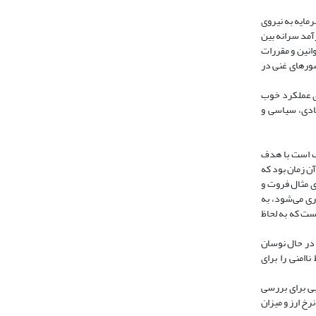
انی که نسبت سرمایه به نیروی
آمد سرانه بین
انین و مقررات
شورهای غنی در
ی عملکرد خوب
صادی، سیاسی و
عیف است با هدف
اوایل دهه 1990 چندان توجه نشد و درواقع از آن زمان بود که
کننده سرمایه‌گذاری مستقیم خارجی به طور جدی مطرح شد (رضایی، شریفی رنانی، دایی‌کریم زاده و میرفتحی، 2016)؛ برای مثال فروت و
اری می‌شود، به
ست که به لحاظ
 در حال نوسان
اامنی را برای
بی برای بررسی
ان نوسانات نرخ ارز و میزان