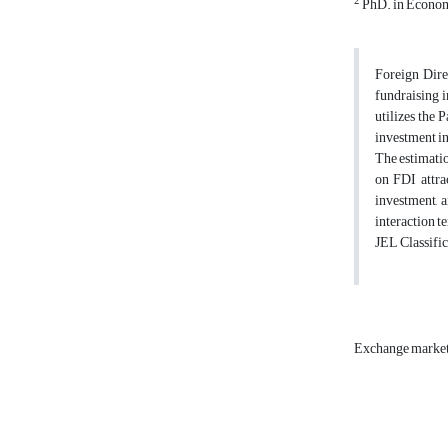
2
PhD. in Economy
Foreign Dire
fundraising i
utilizes the
investment i
The estimatio
on FDI attrac
investment, 
interaction t
JEL Classific
Exchange market