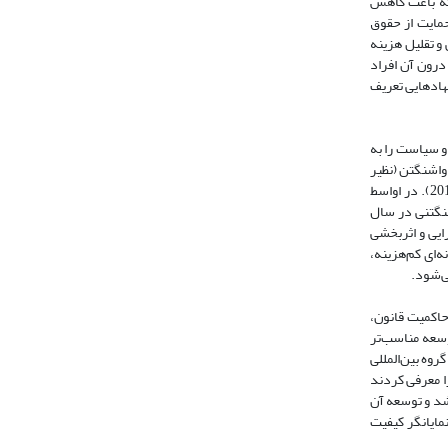
که باعث کاهش
شد اقتصادی را تحت تأثیر قرار می‌دهند (برگرن، الیندر و جردل، 2009). نهادها با حمایت از حقوق
و تقلیل هزینه
درون آن افراد
نی حکمرانی را به عنوان سنت و نهاد‌هایی تعریف
ر خط مشی و سیاست را به
فت در محافل سیاست‌گذاری در واشنگتن (نظیر
بانک جهانی، صندوق بین‌المللی پول، خزانه‌داری آمریکا و فدرال رزرو) توجه شد و به همین دلیل ویلیامسون (1995)، آن را اجماع واشنگتنی نامید (مهرآرا و اسدیان، 2010). در اواسط
و در قالب اجماع پسا‌واشنگتنی در سال
رایی و اثربخشی
ه‌ای کم‌هزینه،
ی‌شود.
حاکمیت قانون،
وسعه مناسب‌تر
وه بین‌المللی
ا معرفی کردند
 رشد و توسعه آن
مایانگر کیفیت