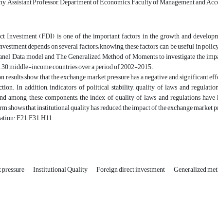
, Assistant Professor, Department of Economics, Faculty of Management and Accou
ct Investment (FDI) is one of the important factors in the growth and developm
nvestment depends on several factors; knowing these factors can be useful in poli
 Panel Data model and The Generalized Method of Moments to investigate the impac
n 30 middle-income countries over a period of 2002-2015.
n results show that the exchange market pressure has a negative and significant effe
tion. In addition, indicators of political stability, quality of laws and regulati
and among these components, the index of quality of laws and regulations have h
erm shows that institutional quality has reduced the impact of the exchange market 
ation: F21, F31, H11
 pressure
Institutional Quality
Foreign direct investment
Generalized me