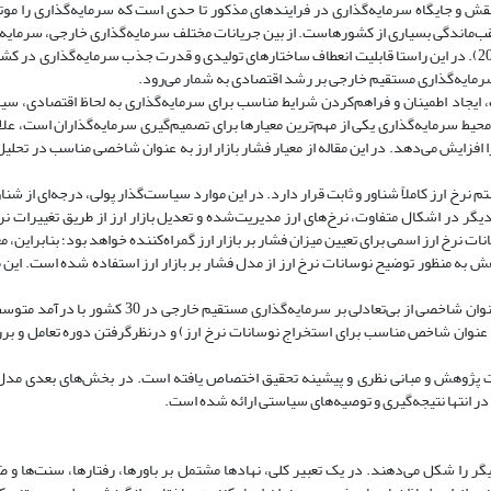
قش و جایگاه سرمایه‌گذاری در فرایندهای مذکور تا حدی است که سرمایه‌گذاری را م
 عقب‌ماندگی بسیاری از کشورهاست. از بین جریانات مختلف سرمایه‌گذاری خارجی، سرمایه
خارجی نقش مهمی در رشد اقتصادی کشورها بازی می‌کند. (غفاری و نیکنژاد، 2013). در این راستا قابلیت انعطاف ساختار‌های تولیدی و قدرت جذب سرمایه‌
 سرمایه‌گذاری مستقیم خارجی بر رشد اقتصادی به شمار می‌رود.
 ایجاد اطمینان و فراهم‌کردن شرایط مناسب برای سرمایه‌گذاری به لحاظ اقتصادی، سی
ط سرمایه‌گذاری یکی از مهم‌ترین معیار‌ها برای تصمیم‌گیری سرمایه‌گذاران است، علاوه
 افزایش می‌دهد. در این مقاله از معیار فشار بازار ارز به عنوان شاخصی مناسب در تحلیل
رخ ارز کاملاً شناور و ثابت قرار دارد. در این موارد سیاست‌گذار پولی، درجه‌ای از شناو
دیگر در اشکال متفاوت، نرخ‌های ارز مدیریت‌شده و تعدیل بازار ارز از طریق تغییرات نر
نرخ ارز اسمی برای تعیین میزان فشار بر بازار ارز گمراه‌کننده خواهد بود؛ بنابراین، م
وهش به منظور توضیح نوسانات نرخ ارز از مدل فشار بر بازار ارز استفاده شده است. این 
بدین ترتیب این تحقیق به دنبال بررسی تأثیر کیفیت نهادی و فشار بازار ارز به عنوان شاخصی از بی‌تعادلی
ه عنوان شاخص مناسب برای استخراج نوسانات نرخ ارز) و درنظرگرفتن دوره تعامل و برر
ات پژوهش و مبانی نظری و پیشینه تحقیق اختصاص یافته است. در بخش‌های بعدی مد
در انتها نتیجه‌گیری و توصیه‌های سیاستی ارائه شده است.
گر را شکل می‌دهند. در یک تعبیر کلی، نهادها مشتمل بر باورها، رفتارها، سنت‌ها و ض