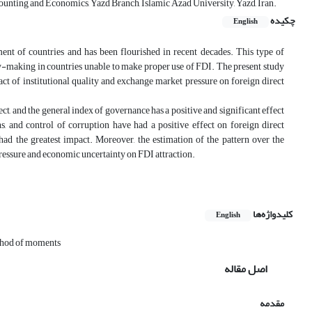
nting and Economics, Yazd Branch, Islamic Azad University, Yazd, Iran.
چکیده
English
ent of countries and has been flourished in recent decades. This type of
cy-making in countries unable to make proper use of FDI. The present study
t of institutional quality and exchange market pressure on foreign direct
ct, and the general index of governance has a positive and significant effect
ons, and control of corruption have had a positive effect on foreign direct
ad the greatest impact. Moreover, the estimation of the pattern over the
pressure and economic uncertainty on FDI attraction.
کلیدواژه‌ها
English
thod of moments
اصل مقاله
مقدمه