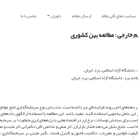
سیاست های کلی نظام
ارسال مقاله
داوران
تماس با ما
یم خارجی : مطالعه بین کشوری
انشگاه آزاد اسلامی، یزد، ایران.
د یزد، دانشگاه آزاد اسلامی، یزد، ایران.
دهه‌های اخیر روند فزاینده‌ای نیز داشته است. جذب این نوع سرمایه‌گذاری تابع عوا
ین عامل به‌خوبی استفاده کنند، مفید باشد. این مطالعه با استفاده از الگوی داده‌های
ی مناسب برای سنجش نوسانات نرخ ارز در اقتصادهایی با رژیم‌های ارزی متفاوت) بر سرمای
رآمد متوسط، در دوره زمانی 2015-2002 را بررسی کرده است. نتایج نشان می‌دهد فشار بازار ارز، اثر منفی و شاخص کلی حکمرانی، اثر م
فیت قوانین و مقررات، حاکمیت قانون و کنترل فساد، تأثیر مثبتی بر سرمایه‌گذاری