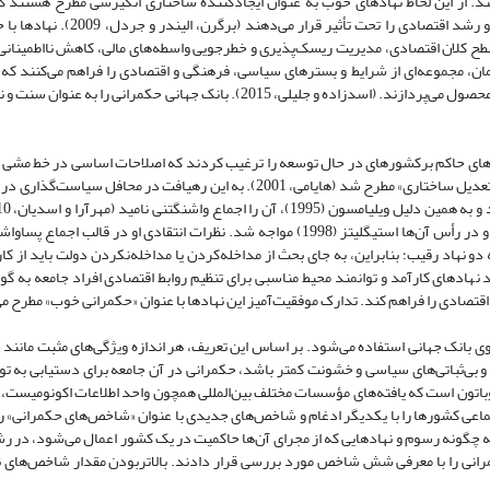
. از این لحاظ نهادهای خوب به عنوان ایجادکننده ساختاری انگیزشی مطرح هستند 
نااطمینانی، تشویق کارایی و بنابراین کمک به بهبود عملکرد اقتصادی می‌شوند و ر
 سطح کلان اقتصادی، مدیریت ریسک‌پذیری و خطرجویی واسطه‌های مالی، کاهش نااطمینانی 
کمان، مجموعه‌ای از شرایط و بسترهای سیاسی، فرهنگی و اقتصادی را فراهم می‌کنند که 
جامعه به کسب و انباشت مهارت و بنگاه‌های اقتصادی به انباشت سرمایه و تولید محصول می‌پردازند. (اسدزاده و جلیلی، 2015). بانک جها
و صندوق بین‌المللی پول به ترتیب از اوایل و اواسط دهه 1980، دولت‌های حاکم برکشور‌های در حال توسعه را ترغیب کردند که اصلاحات اساسی د
عنوان شرایط اعطای اعتبارات بپذیرند. این رهیافت جدید با عنوان «سیاست‌های تعدیل ساختاری» مطرح شد (هایامی، 2001). به این رهیا
دهه 1990 سیاست‌های تعدیل ساختاری با انتقاد گسترده اقتصاد‌دانان نهادگرا و در رأس آن‌ها استیگلیتز (1998) مواجه شد. نظرات انتقادی ا
 دو نهاد رقیب؛ بنابراین، به جای بحث از مداخله‌کردن یا مداخله‌نکردن دولت باید از کا
نهادهای کارآمد و توانمند محیط مناسبی برای تنظیم روابط اقتصادی افراد جامعه به گون
اقتصادی را فراهم کند. تدارک موفقیت‌آمیز این نهادها با عنوان «حکمرانی خوب» مطرح م
نک جهانی استفاده می‌شود. بر اساس این تعریف، هر اندازه ویژگی‌های مثبت مانند 
 بی‌ثباتی‌های سیاسی و خشونت کمتر باشد، حکمرانی در آن جامعه برای دستیابی به ت
اتون است که یافته‌های مؤسسات مختلف بین‌المللی همچون واحد اطلاعات اکونومیست، گر
ماعی کشورها را با یکدیگر ادغام و شاخص‌های جدیدی با عنوان «شاخص‌های حکمرانی» ر
ضیه شروع کردند که چگونه رسوم و نهادهایی که از مجرای آن‌ها حاکمیت در یک کشور اعمال می‌شود، در
مرانی را با معرفی شش شاخص مورد بررسی قرار دادند. بالاتر‌بودن مقدار شاخص‌های ن