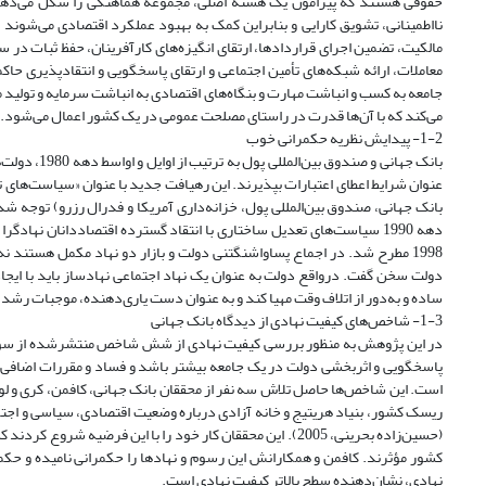
حقوقی هستند که پیرامون یک هسته اصلی، مجموعه هماهنگی را شکل می‌دهند
مالکیت، تضمین اجرای قراردادها، ارتقای انگیزه‌های کارآفرینان، حفظ ثبات در
معاملات، ارائه شبکه‌های تأمین اجتماعی و ارتقای پاسخگویی و انتقاد‌پذیری حا
می‌کند که با آن‌ها قدرت در راستای مصلحت عمومی در یک کشور اعمال می‌شود.
1-2- پیدایش نظریه حکمرانی خوب
بانک جهانی 
1998 مطرح شد. در اجماع پسا‌واشنگتنی دولت و بازار دو نهاد مکمل هستند نه
دولت سخن گفت. درواقع دولت به عنوان یک نهاد اجتماعی نهاد‌ساز باید با ایجاد 
ساده و به‌دور از اتلاف وقت مهیا کند و به عنوان دست یاری‌دهنده، موجبات رشد 
1-3- شاخص‌های کیفیت نهادی از دیدگاه بانک جهانی
در این پژوهش به منظور بررسی کیفیت نهادی از شش شاخص منتشرشده از سوی با
پاسخگویی و اثربخشی دولت در یک جامعه بیشتر باشد و فساد و مقررات اضافی و
است. این شاخص‌ها حاصل تلاش سه نفر از محققان بانک جهانی، کافمن، کری و لوب
ریسک کشور، بنیاد هریتیج و خانه آزادی درباره وضعیت اقتصادی، سیاسی و اجت
(حسین‌زاده بحرینی، 2005). این محققان کار خود را با این فر
کشور مؤثرند. کافمن و همکارانش این رسوم و نهادها را حکمرانی نامیده و حک
نهادی، نشان‌دهنده سطح بالاتر کیفیت نهادی است.