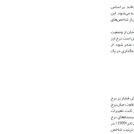
 ‌کرده‌اند. بر اساس
اسبه می‌شود. این
ی از شاخص‌های
نشان از وضعیت
ن است نرخ ارز
د منجر شود. از
ه‌گذاری در یک
منفی آن حاکی از کاهش فشار بر نرخ
ارجی برای ترسیم تفاوت میان نرخ
م نرخ ارز ثابت، تغییرات
EMP برابر با تغییرات نرخ ارز است. در سیستم‌های نرخ
ارزی که مابین نرخ ارز شناور و ثابت قرار دارند 0 ≠ ∆et و 0 ≠ ∆ft است؛ بنابراین، فشار بازار ارز برابر با مجموع تغییرات نرخ ارز و ذخایر خارجی است، اما با وجود این تانر(1999) در
ت. بدین ترتیب شاخص