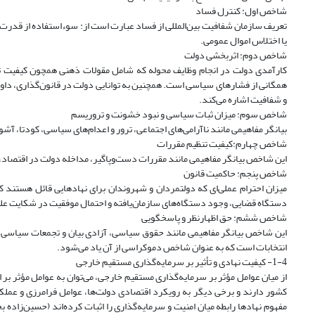
شاخص اول: کنترل فساد
تعریف سازمان شفافیت بین‌المللی از فساد عبارت است از: سوءاستفاده از قدرت
یا اختلاس اموال عمومی.
شاخص دوم: اثربخشی دولت
کارآمدی دولت در انجام وظایف محوله که شامل مقولات ذهنی همچون کیفیت ته
همگانی از فشارهای سیاسی است. همچنین به توانایی دولت در قانون‌گذاری، داوری
و شفافیت اشاره می‌کند.
شاخص سوم: میزان ثبات سیاسی و نبود خشونت و تروریسم
بیانگر مفاهیمی مانند ناآرامی‌های اجتماعی، ترور و اعدام‌های سیاسی، کودتا، 
شاخص چهارم:کیفیت تنظیم مقررات
این شاخص بیانگر مفاهیمی مانند مقررات دست‌و‌پاگیر، مداخله دولت در اقتصاد، 
شاخص پنجم: حاکمیت قانون
میزان احترام عملی‌ای که دولتمردان و شهروندان برای نهادهایی قائل هستند که
دستگاه قضایی، وجود دستگاه‌های سازمان‌یافته و احتمال موفقیت در شکایت عل
شاخص ششم: حق اظهارنظر و پاسخگویی
این شاخص بیانگر مفاهیمی مانند حقوق سیاسی، آزادی بیان و تجمعات سیاسی و 
انتخابات است که به عنوان شاخص دموکراسی از آن یاد می‌شود.
1-4- کیفیت نهادی و تأثیر بر سرمایه‌گذاری مستقیم خارجی
از میان عوامل مؤثر بر سرمایه‌گذاری مستقیم خارجی، می‌توان به عوامل مؤثر ب
کشور دارند و برخی دیگر به رویکرد اقتصادی دولت‌ها، عوامل فرامرزی و عملکر